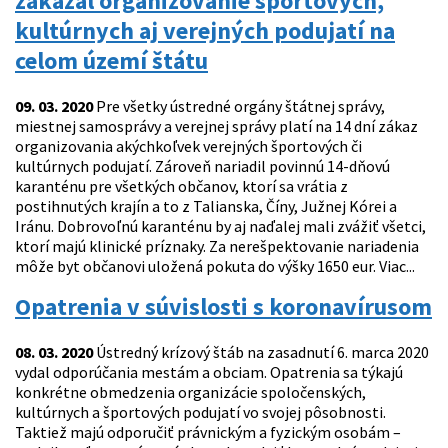
zakázal organizovanie športových,
kultúrnych aj verejných podujatí na
celom území štátu
09. 03. 2020
Pre všetky ústredné orgány štátnej správy,
miestnej samosprávy a verejnej správy platí na 14 dní zákaz
organizovania akýchkoľvek verejných športových či
kultúrnych podujatí. Zároveň nariadil povinnú 14-dňovú
karanténu pre všetkých občanov, ktorí sa vrátia z
postihnutých krajín a to z Talianska, Číny, Južnej Kórei a
Iránu. Dobrovoľnú karanténu by aj naďalej mali zvážiť všetci,
ktorí majú klinické príznaky. Za nerešpektovanie nariadenia
môže byt občanovi uložená pokuta do výšky 1650 eur. Viac...
Opatrenia v súvislosti s koronavírusom
08. 03. 2020
Ústredný krízový štáb na zasadnutí 6. marca 2020
vydal odporúčania mestám a obciam. Opatrenia sa týkajú
konkrétne obmedzenia organizácie spoločenských,
kultúrnych a športových podujatí vo svojej pôsobnosti.
Taktiež majú odporučiť právnickým a fyzickým osobám –