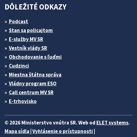
DÔLEŽITÉ ODKAZY
Podcast
Stan sa policajtom
E-služby MV SR
Vestník vlády SR
Obchodovanie s ľuďmi
Cudzinci
Miestna štátna správa
Vládny program ESO
Call centrum MV SR
E-trhovisko
© 2026 Ministerstvo vnútra SR. Web od
ELET systems
.
Mapa sídla
|
Vyhlásenie o prístupnosti
|