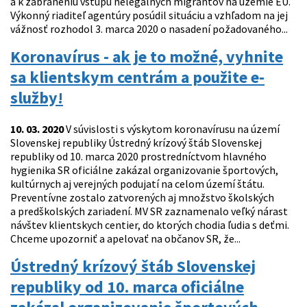
a k zabráneniu vstupu nelegálnych migrantov na územie EÚ.
Výkonný riaditeľ agentúry posúdil situáciu a vzhľadom na jej
vážnosť rozhodol 3. marca 2020 o nasadení požadovaného...
Koronavírus - ak je to možné, vyhnite
sa klientskym centrám a použite e-
služby!
10. 03. 2020
V súvislosti s výskytom koronavírusu na území
Slovenskej republiky Ústredný krízový štáb Slovenskej
republiky od 10. marca 2020 prostredníctvom hlavného
hygienika SR oficiálne zakázal organizovanie športových,
kultúrnych aj verejných podujatí na celom území štátu.
Preventívne zostalo zatvorených aj množstvo školských
a predškolských zariadení. MV SR zaznamenalo veľký nárast
návštev klientskych centier, do ktorých chodia ľudia s deťmi.
Chceme upozorniť a apelovať na občanov SR, že...
Ústredný krízový štáb Slovenskej
republiky od 10. marca oficiálne