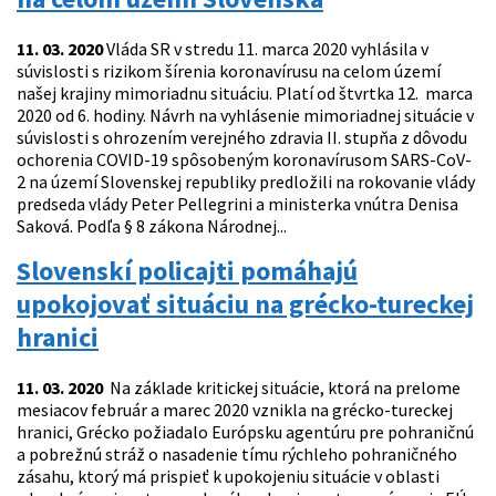
11. 03. 2020
Vláda SR v stredu 11. marca 2020 vyhlásila v
súvislosti s rizikom šírenia koronavírusu na celom území
našej krajiny mimoriadnu situáciu. Platí od štvrtka 12. marca
2020 od 6. hodiny. Návrh na vyhlásenie mimoriadnej situácie v
súvislosti s ohrozením verejného zdravia II. stupňa z dôvodu
ochorenia COVID-19 spôsobeným koronavírusom SARS-CoV-
2 na území Slovenskej republiky predložili na rokovanie vlády
predseda vlády Peter Pellegrini a ministerka vnútra Denisa
Saková. Podľa § 8 zákona Národnej...
Slovenskí policajti pomáhajú
upokojovať situáciu na grécko-tureckej
hranici
11. 03. 2020
Na základe kritickej situácie, ktorá na prelome
mesiacov február a marec 2020 vznikla na grécko-tureckej
hranici, Grécko požiadalo Európsku agentúru pre pohraničnú
a pobrežnú stráž o nasadenie tímu rýchleho pohraničného
zásahu, ktorý má prispieť k upokojeniu situácie v oblasti