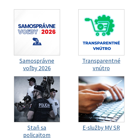
Samosprávne
Transparentné
voľby 2026
vnútro
Staň sa
E-služby MV SR
policajtom