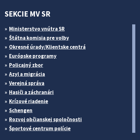
SEKCIE MV SR
Ministerstvo vnútra SR
Štátna komisia pre volby
Okresné úrady/Klientske centrá
Európske programy
Policajný zbor
Azyl a migrácia
Verejná správa
Hasiči a záchranári
Krízové riadenie
Schengen
Rozvoj občianskej spoločnosti
Športové centrum polície