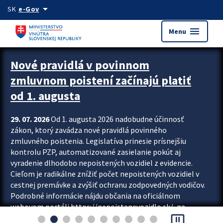
Preskocit na hlavný obsah
arrow_drop_down
SK
e-Gov
menu
Menu
Zastavit automatický posun upútavok
Nové pravidlá v povinnom
zmluvnom poistení začínajú platiť
od 1. augusta
29. 07. 2026
Od 1. augusta 2026 nadobudne účinnosť
zákon, ktorý zavádza nové pravidlá povinného
zmluvného poistenia. Legislatíva prinesie prísnejšiu
kontrolu PZP, automatizované zasielanie pokút aj
vyradenie dlhodobo nepoistených vozidiel z evidencie.
Cieľom je radikálne znížiť počet nepoistených vozidiel v
cestnej premávke a zvýšiť ochranu zodpovedných vodičov.
Podrobné informácie nájdu občania na oficiálnom
webovom portáli https://nepoistenevozidlo.sk/, na
pause_presentation
ktorom od augusta pribudne aj možnosť overiť si...