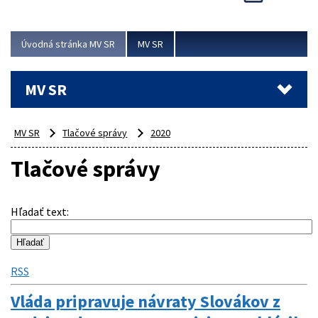
Viac
Úvodná stránka MV SR
MV SR
MV SR
MV SR
Tlačové správy
2020
Tlačové správy
Hľadať text
:
RSS
Vláda pripravuje návraty Slovákov z