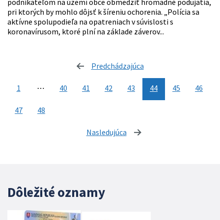
podnikateľom na území obce obmedziť hromadné podujatia,
pri ktorých by mohlo dôjsť k šíreniu ochorenia. „Polícia sa
aktívne spolupodieľa na opatreniach v súvislosti s
koronavírusom, ktoré plní na základe záverov...
Predchádzajúca
stránka
1
⋯
40
41
42
43
44
45
46
47
48
Nasledujúca
stránka
Dôležité oznamy