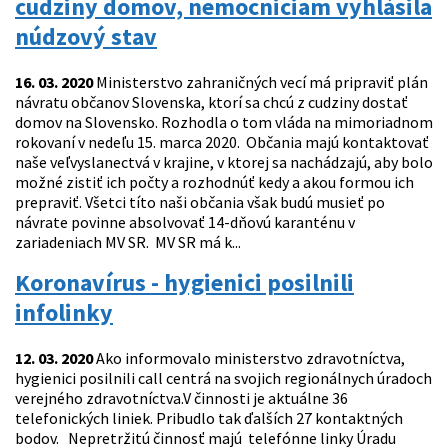
cudziny domov, nemocniciam vyhlásila
núdzový stav
16. 03. 2020
Ministerstvo zahraničných vecí má pripraviť plán
návratu občanov Slovenska, ktorí sa chcú z cudziny dostať
domov na Slovensko. Rozhodla o tom vláda na mimoriadnom
rokovaní v nedeľu 15. marca 2020. Občania majú kontaktovať
naše veľvyslanectvá v krajine, v ktorej sa nachádzajú, aby bolo
možné zistiť ich počty a rozhodnúť kedy a akou formou ich
prepraviť. Všetci títo naši občania však budú musieť po
návrate povinne absolvovať 14-dňovú karanténu v
zariadeniach MV SR. MV SR má k...
Koronavírus - hygienici posilnili
infolinky
12. 03. 2020
Ako informovalo ministerstvo zdravotníctva,
hygienici posilnili call centrá na svojich regionálnych úradoch
verejného zdravotníctva.V činnosti je aktuálne 36
telefonických liniek. Pribudlo tak ďalších 27 kontaktných
bodov. Nepretržitú činnosť majú telefónne linky Úradu