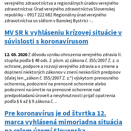
verejného zdravotníctva a regionálnych úradov verejného
zdravotníctva: Úrad verejného zdravotníctva Slovenskej
republiky – 0917 222 682 Regionálny úrad verejného
zdravotníctva so sídlom v Banskej Bystrici -...
MV SR k vyhláseniu krízovej situácie v
súvislosti s koronavírusom
12. 03. 2020
Z dôvodu vzniku ohrozenia verejného zdravia II.
stupňa podľa § 48 ods. 2 písm. a) zákona č. 355/2007 Z. z. o
ochrane, podpore a rozvoji verejného zdravia a o zmene a
doplnení niektorých zákonov v znení neskorších predpisov
(ďalej len „zákon č. 355/2007 Z. z.“) výskytom prenosného
ochorenia, podozrení na prenosné ochorenie alebo
podozrení na úmrtie na prenosné ochorenie nad
predpokladanú úroveň a nevyhnutnosti prijať opatrenia
podľa § 6 až § 9 zákona č. ...
Pre koronavírus je od štvrtka 12.
marca vyhlásená mimoriadna situácia
na celom území Slovenska