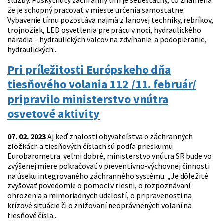
služby. Poskytnutý záchranný tím je sebestačný, to znamená
že je schopný pracovať v mieste určenia samostatne.
Vybavenie tímu pozostáva najmä z lanovej techniky, rebríkov,
trojnožiek, LED osvetlenia pre prácu v noci, hydraulického
náradia – hydraulických valcov na zdvíhanie a podopieranie,
hydraulických...
Pri príležitosti Európskeho dňa
tiesňového volania 112 /11. február/
pripravilo ministerstvo vnútra
osvetové aktivity
07. 02. 2023
Aj keď znalosti obyvateľstva o záchranných
zložkách a tiesňových číslach sú podľa prieskumu
Eurobarometra veľmi dobré, ministerstvo vnútra SR bude vo
zvýšenej miere pokračovať v preventívno-výchovnej činnosti
na úseku integrovaného záchranného systému. „Je dôležité
zvyšovať povedomie o pomoci v tiesni, o rozpoznávaní
ohrozenia a mimoriadnych udalostí, o pripravenosti na
krízové situácie či o znižovaní neoprávnených volaní na
tiesňové čísla...