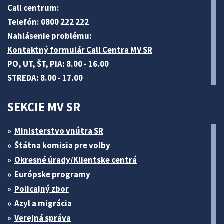
Call centrum:
Telefón: 0800 222 222
Nahlásenie problému:
Kontaktný formulár Call Centra MV SR
PO, UT, ŠT, PIA: 8.00 - 16.00
STREDA: 8.00 - 17.00
SEKCIE MV SR
Ministerstvo vnútra SR
Štátna komisia pre volby
Okresné úrady/Klientske centrá
Európske programy
Policajný zbor
Azyl a migrácia
Verejná správa