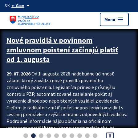
Preskocit na hlavný obsah
arrow_drop_down
SK
e-Gov
menu
Menu
Zastavit automatický posun upútavok
Nové pravidlá v povinnom
zmluvnom poistení začínajú platiť
od 1. augusta
29. 07. 2026
Od 1. augusta 2026 nadobudne účinnosť
zákon, ktorý zavádza nové pravidlá povinného
zmluvného poistenia. Legislatíva prinesie prísnejšiu
kontrolu PZP, automatizované zasielanie pokút aj
vyradenie dlhodobo nepoistených vozidiel z evidencie.
Cieľom je radikálne znížiť počet nepoistených vozidiel v
cestnej premávke a zvýšiť ochranu zodpovedných vodičov.
Podrobné informácie nájdu občania na oficiálnom
webovom portáli https://nepoistenevozidlo.sk/, na
pause_presentation
ktorom od augusta pribudne aj možnosť overiť si...