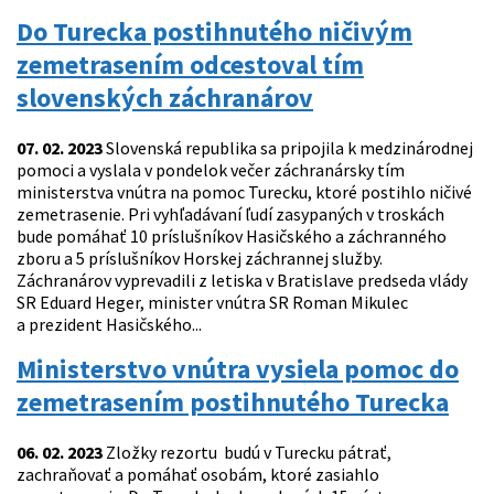
Do Turecka postihnutého ničivým
zemetrasením odcestoval tím
slovenských záchranárov
07. 02. 2023
Slovenská republika sa pripojila k medzinárodnej
pomoci a vyslala v pondelok večer záchranársky tím
ministerstva vnútra na pomoc Turecku, ktoré postihlo ničivé
zemetrasenie. Pri vyhľadávaní ľudí zasypaných v troskách
bude pomáhať 10 príslušníkov Hasičského a záchranného
zboru a 5 príslušníkov Horskej záchrannej služby.
Záchranárov vyprevadili z letiska v Bratislave predseda vlády
SR Eduard Heger, minister vnútra SR Roman Mikulec
a prezident Hasičského...
Ministerstvo vnútra vysiela pomoc do
zemetrasením postihnutého Turecka
06. 02. 2023
Zložky rezortu budú v Turecku pátrať,
zachraňovať a pomáhať osobám, ktoré zasiahlo