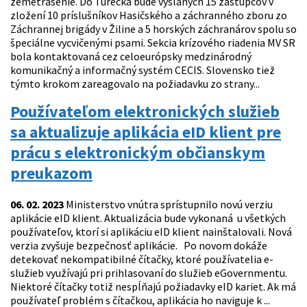
zemetrasenie. Do Turecka bude vyslaných 15 zástupcov v
zložení 10 príslušníkov Hasičského a záchranného zboru zo
Záchrannej brigády v Žiline a 5 horských záchranárov spolu so
špeciálne vycvičenými psami. Sekcia krízového riadenia MV SR
bola kontaktovaná cez celoeurópsky medzinárodný
komunikačný a informačný systém CECIS. Slovensko tiež
týmto krokom zareagovalo na požiadavku zo strany...
Používateľom elektronických služieb
sa aktualizuje aplikácia eID klient pre
prácu s elektronickým občianskym
preukazom
06. 02. 2023
Ministerstvo vnútra sprístupnilo novú verziu
aplikácie eID klient. Aktualizácia bude vykonaná u všetkých
používateľov, ktorí si aplikáciu eID klient nainštalovali. Nová
verzia zvyšuje bezpečnosť aplikácie. Po novom dokáže
detekovať nekompatibilné čítačky, ktoré používatelia e-
služieb využívajú pri prihlasovaní do služieb eGovernmentu.
Niektoré čítačky totiž nespĺňajú požiadavky eID kariet. Ak má
používateľ problém s čítačkou, aplikácia ho naviguje k ...