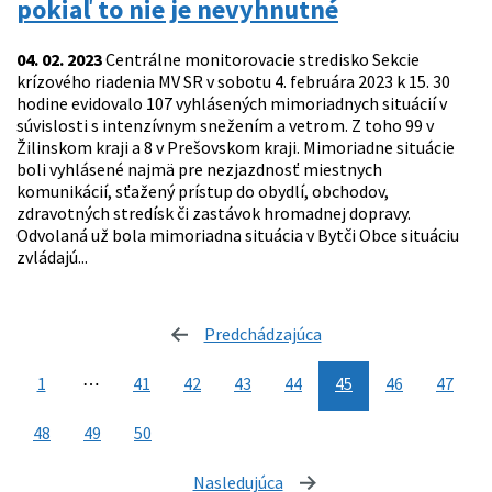
pokiaľ to nie je nevyhnutné
04. 02. 2023
Centrálne monitorovacie stredisko Sekcie
krízového riadenia MV SR v sobotu 4. februára 2023 k 15. 30
hodine evidovalo 107 vyhlásených mimoriadnych situácií v
súvislosti s intenzívnym snežením a vetrom. Z toho 99 v
Žilinskom kraji a 8 v Prešovskom kraji. Mimoriadne situácie
boli vyhlásené najmä pre nezjazdnosť miestnych
komunikácií, sťažený prístup do obydlí, obchodov,
zdravotných stredísk či zastávok hromadnej dopravy.
Odvolaná už bola mimoriadna situácia v Bytči Obce situáciu
zvládajú...
Predchádzajúca
stránka
1
⋯
41
42
43
44
45
46
47
48
49
50
Nasledujúca
stránka