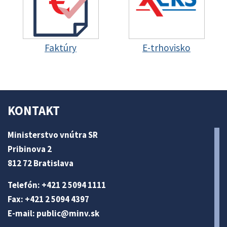
Faktúry
E-trhovisko
KONTAKT
Ministerstvo vnútra SR
Pribinova 2
812 72 Bratislava
Telefón: +421 2 5094 1111
Fax: +421 2 5094 4397
E-mail:
public@minv
.sk