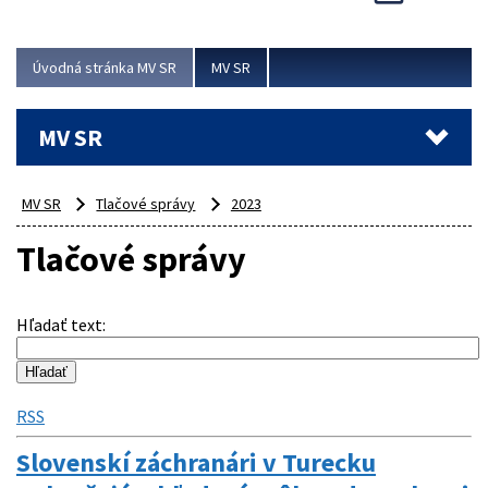
Viac
Úvodná stránka MV SR
MV SR
MV SR
MV SR
Tlačové správy
2023
Tlačové správy
Hľadať text
:
RSS
Slovenskí záchranári v Turecku