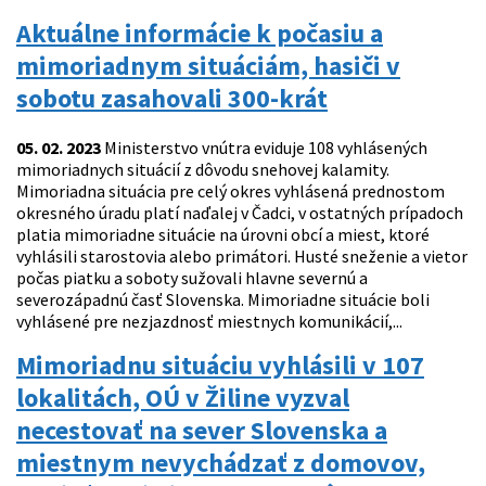
Aktuálne informácie k počasiu a
mimoriadnym situáciám, hasiči v
sobotu zasahovali 300-krát
05. 02. 2023
Ministerstvo vnútra eviduje 108 vyhlásených
mimoriadnych situácií z dôvodu snehovej kalamity.
Mimoriadna situácia pre celý okres vyhlásená prednostom
okresného úradu platí naďalej v Čadci, v ostatných prípadoch
platia mimoriadne situácie na úrovni obcí a miest, ktoré
vyhlásili starostovia alebo primátori. Husté sneženie a vietor
počas piatku a soboty sužovali hlavne severnú a
severozápadnú časť Slovenska. Mimoriadne situácie boli
vyhlásené pre nezjazdnosť miestnych komunikácií,...
Mimoriadnu situáciu vyhlásili v 107
lokalitách, OÚ v Žiline vyzval
necestovať na sever Slovenska a
miestnym nevychádzať z domovov,