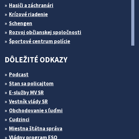
Hasiči a záchranári
Krízové riadenie
Schengen
Rozvoj občianskej spoločnosti
Športové centrum polície
DÔLEŽITÉ ODKAZY
Podcast
Stan sa policajtom
E-služby MV SR
Vestník vlády SR
Obchodovanie s ľuďmi
Cudzinci
Miestna štátna správa
Vládny program ESO