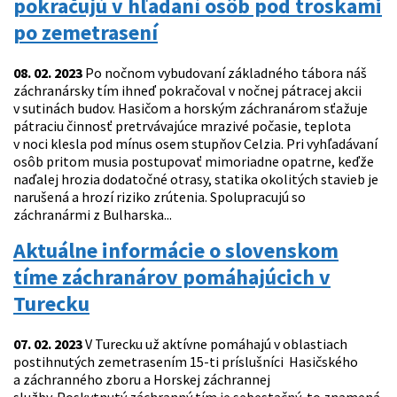
pokračujú v hľadaní osôb pod troskami
po zemetrasení
08. 02. 2023
Po nočnom vybudovaní základného tábora náš
záchranársky tím ihneď pokračoval v nočnej pátracej akcii
v sutinách budov. Hasičom a horským záchranárom sťažuje
pátraciu činnosť pretrvávajúce mrazivé počasie, teplota
v noci klesla pod mínus osem stupňov Celzia. Pri vyhľadávaní
osôb pritom musia postupovať mimoriadne opatrne, keďže
naďalej hrozia dodatočné otrasy, statika okolitých stavieb je
narušená a hrozí riziko zrútenia. Spolupracujú so
záchranármi z Bulharska...
Aktuálne informácie o slovenskom
tíme záchranárov pomáhajúcich v
Turecku
07. 02. 2023
V Turecku už aktívne pomáhajú v oblastiach
postihnutých zemetrasením 15-ti príslušníci Hasičského
a záchranného zboru a Horskej záchrannej