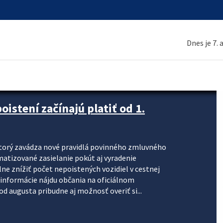
Dnes je 7.
stení začínajú platiť od 1.
torý zavádza nové pravidlá povinného zmluvného
omatizované zasielanie pokút aj vyradenie
lne znížiť počet nepoistených vozidiel v cestnej
informácie nájdu občania na oficiálnom
 augusta pribudne aj možnosť overiť si...