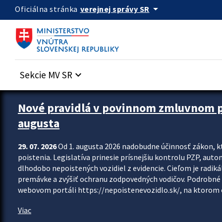
Preskocit na hlavný obsah
arrow_drop_down
verejnej správy SR
Oficiálna stránka
Sekcie MV SR
keyboard_arrow_down
Zastavit automatický posun upútavok
Nové pravidlá v povinnom zmluvnom poi
augusta
29. 07. 2026
Od 1. augusta 2026 nadobudne účinnosť zákon, k
poistenia. Legislatíva prinesie prísnejšiu kontrolu PZP, aut
dlhodobo nepoistených vozidiel z evidencie. Cieľom je radiká
premávke a zvýšiť ochranu zodpovedných vodičov. Podrobné 
webovom portáli https://nepoistenevozidlo.sk/, na ktorom od
Viac