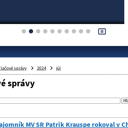
pause_presentation
lačové správy
2024
júl
vé správy
ajomník MV SR Patrik Krauspe rokoval v Ch