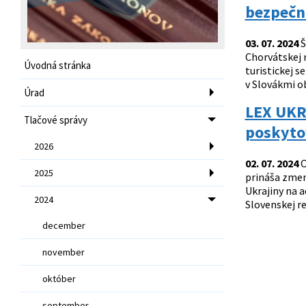
bezpečno
03. 07. 2024
Š
Chorvátskej 
Úvodná stránka
turistickej 
v Slovákmi o
Úrad
LEX UKRA
Tlačové správy
poskyto
2026
02. 07. 2024
O
2025
prináša zmen
Ukrajiny na 
2024
Slovenskej re
december
november
október
september