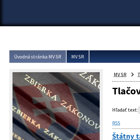
Úvodná stránka MV SR
MV SR
MV SR
T
Tlačo
Hľadať text
:
RSS
Štátny t