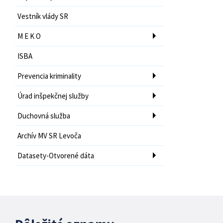
Vestník vlády SR
M E K O
ISBA
Prevencia kriminality
Úrad inšpekčnej služby
Duchovná služba
Archív MV SR Levoča
Datasety-Otvorené dáta