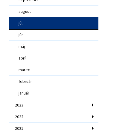
august
júl
jún
máj
apríl
marec
február
január
2023
2022
2021