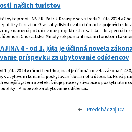
sti našich turistov
tátny tajomník MV SR Patrik Krauspe sa v stredu 3. júla 2024 v Ch
republiky Terezijou Gras, aby diskutovali o témach spojených s be
sezóny znamená pokračovanie projektu Chorvátsko – bezpečná turist
bľúbenom Chorvátsku. Minulý rok pomohli našim turistom takmer v
JINA 4 - od 1. júla je účinná novela zákon
vanie príspevku za ubytovanie odídencov
d 1. júla 2024 v rámci Lex Ukrajina 4 je účinná novela zákona č. 480/
y v azylovom konaní a poskytovaní dočasného útočiska. Nová pr
adresnejší systém a zefektívňuje procesy súvisiace s poskytnutím 
publiky. Príspevok za ubytovanie odídenca...
Predchádzajúca
st