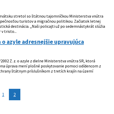
orvátsku stretol so štátnou tajomníčkou Ministerstva vnútra
zpečnosťou turistov a migračnou politikou. Začiatok letnej
ická destinácia. „Naši policajti už po sedemnástykrát slúžia
 tristo...
a o azyle adresnejšie upravujúca
2002 Z. z. o azyle z dielne Ministerstva vnútra SR, ktorá
ávna úprava mení plošné poskytovanie pomoci odídencom z
ochrany štátnym príslušníkom z tretích krajín na území
ránka
1
2