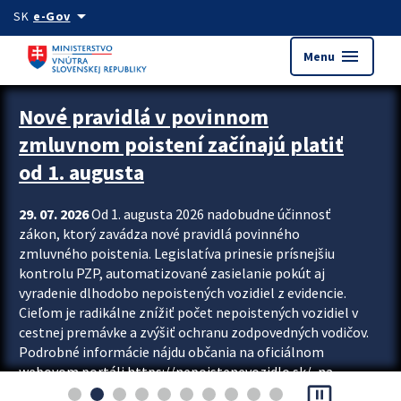
Preskocit na hlavný obsah
arrow_drop_down
SK
e-Gov
menu
Menu
Zastavit automatický posun upútavok
Nové pravidlá v povinnom
zmluvnom poistení začínajú platiť
od 1. augusta
29. 07. 2026
Od 1. augusta 2026 nadobudne účinnosť
zákon, ktorý zavádza nové pravidlá povinného
zmluvného poistenia. Legislatíva prinesie prísnejšiu
kontrolu PZP, automatizované zasielanie pokút aj
vyradenie dlhodobo nepoistených vozidiel z evidencie.
Cieľom je radikálne znížiť počet nepoistených vozidiel v
cestnej premávke a zvýšiť ochranu zodpovedných vodičov.
Podrobné informácie nájdu občania na oficiálnom
webovom portáli https://nepoistenevozidlo.sk/, na
pause_presentation
ktorom od augusta pribudne aj možnosť overiť si...