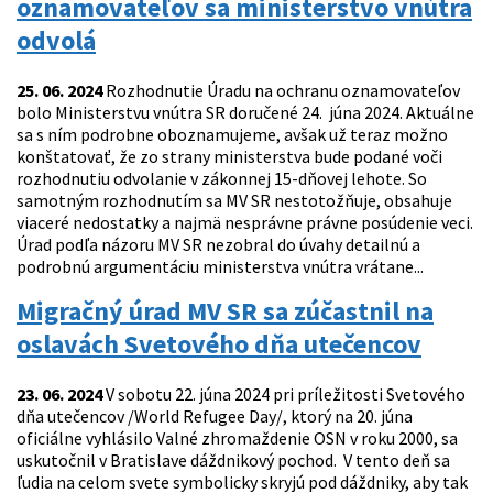
oznamovateľov sa ministerstvo vnútra
odvolá
25. 06. 2024
Rozhodnutie Úradu na ochranu oznamovateľov
bolo Ministerstvu vnútra SR doručené 24. júna 2024. Aktuálne
sa s ním podrobne oboznamujeme, avšak už teraz možno
konštatovať, že zo strany ministerstva bude podané voči
rozhodnutiu odvolanie v zákonnej 15-dňovej lehote. So
samotným rozhodnutím sa MV SR nestotožňuje, obsahuje
viaceré nedostatky a najmä nesprávne právne posúdenie veci.
Úrad podľa názoru MV SR nezobral do úvahy detailnú a
podrobnú argumentáciu ministerstva vnútra vrátane...
Migračný úrad MV SR sa zúčastnil na
oslavách Svetového dňa utečencov
23. 06. 2024
V sobotu 22. júna 2024 pri príležitosti Svetového
dňa utečencov /World Refugee Day/, ktorý na 20. júna
oficiálne vyhlásilo Valné zhromaždenie OSN v roku 2000, sa
uskutočnil v Bratislave dáždnikový pochod. V tento deň sa
ľudia na celom svete symbolicky skryjú pod dáždniky, aby tak