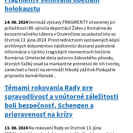
holokaustu
14. 06. 2024
Vernisáž výstavy FRAGMENTY otvorenej pri
príležitosti 80. výročia deportácií Židov z Komárna do
koncentračného tábora v Osvienčime sa uskutočnila vo
štvrtok 13. júna 2024. Prostredníctvom vystavených kópií
archívnych dokumentov návštevníci dostanú podrobné
informácie o týchto tragických momentoch histórie
Komárna. Umelecké diela autorov židovského pôvodu,
ktorých ťažký osud sa markantne preniesol do ich tvorby,
zanechali u hostí na vernisáži hlboký zážitok.Podujatie
pripravilo komárňanské...
Témami rokovania Rady pre
spravodlivosť a vnútorné záležitosti
boli bezpečnosť, Schengen a
pripravenosť na krízy
13. 06. 2024
Na rokovaní Rady vo štvrtok 13. júna