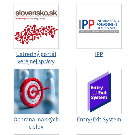
Ústredný portál
IPP
verejnej správy
Ochrana mäkkých
Entry/Exit System
cieľov