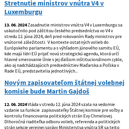
Stretnutie ministrov vnútra V4 v
Luxemburgu
13. 06. 2024
Zasadnutie ministrov vnútra V4 v Luxemburgu sa
uskutočnilo pod záštitou českého predsedníctva vo V4 v
stredu 12. júna 2024, deň pred rokovaním Rady ministrov pre
vnútorné záležitosti. V kontexte ostatných volieb do
Európskeho parlamentu a s výhľadom júnového samitu EÚ,
kde majú lídri EÚ prijať novú strategickú agendu, ktorá určí
hlavné smerovanie Únie v jej ďalšom inštitucionálnom cykle,
ako aj nadchádzajúcich predsedníctiev Maďarska a Poľska v
Rade EÚ, predstavitelia jednotlivých...
Novým zapisovateľom štátnej volebnej
komisie bude Martin Gajdoš
12. 06. 2024
Vláda v stredu 12. júna 2024 vzala na vedomie
vzdanie sa funkcie zapisovateľky Štátnej komisie pre voľby a
kontrolu financovania politických strán Evy Chmelovej.
Dlhoročná riaditeľka odboru volieb, referenda a politických
strán sekcie verejnej správy Ministerstva vnútra SR sa tejto