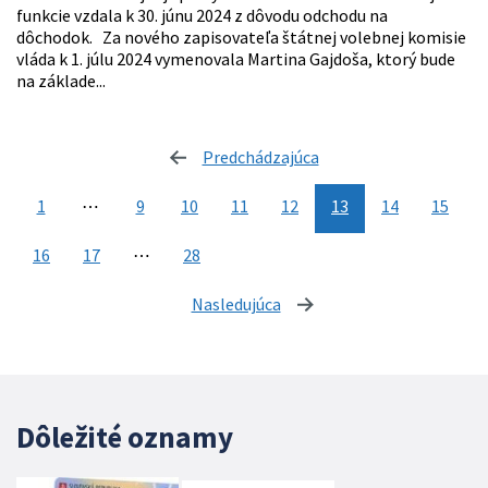
funkcie vzdala k 30. júnu 2024 z dôvodu odchodu na
dôchodok. Za nového zapisovateľa štátnej volebnej komisie
vláda k 1. júlu 2024 vymenovala Martina Gajdoša, ktorý bude
na základe...
Predchádzajúca
stránka
1
⋯
9
10
11
12
13
14
15
16
17
⋯
28
Nasledujúca
stránka
Dôležité oznamy