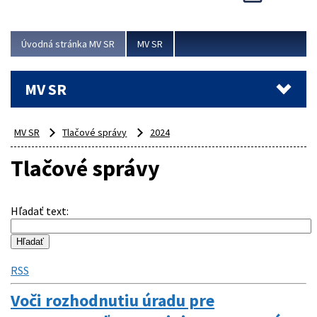
Viac
Úvodná stránka MV SR
MV SR
MV SR
MV SR
Tlačové správy
2024
Tlačové správy
Hľadať text
:
RSS
Voči rozhodnutiu úradu pre