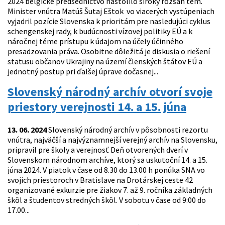
2024 belgické predsedníctvo nastolilo široký rozsah tém.
Minister vnútra Matúš Šutaj Eštok vo viacerých vystúpeniach
vyjadril pozície Slovenska k prioritám pre nasledujúci cyklus
schengenskej rady, k budúcnosti vízovej politiky EÚ a k
náročnej téme prístupu k údajom na účely účinného
presadzovania práva. Osobitne dôležitá je diskusia o riešení
statusu občanov Ukrajiny na území členských štátov EÚ a
jednotný postup pri ďalšej úprave dočasnej...
Slovenský národný archív otvorí svoje
priestory verejnosti 14. a 15. júna
13. 06. 2024
Slovenský národný archív v pôsobnosti rezortu
vnútra, najväčší a najvýznamnejší verejný archív na Slovensku,
pripravil pre školy a verejnosť Deň otvorených dverí v
Slovenskom národnom archíve, ktorý sa uskutoční 14. a 15.
júna 2024. V piatok v čase od 8.30 do 13.00 h ponúka SNA vo
svojich priestoroch v Bratislave na Drotárskej ceste 42
organizované exkurzie pre žiakov 7. až 9. ročníka základných
škôl a študentov stredných škôl. V sobotu v čase od 9:00 do
17.00...