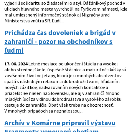
vyjadrili solidaritu so žiadateľmi o azyl. Dáždnikový pochod v
uliciach hlavného mesta vyvrcholil na Tyršovom námestí, kde
mal umiestnený informačný stánok aj Migračný úrad
Ministerstva vnútra SR. Ľudí,...
Prichádza čas dovoleniek a brigád v
zahraničí - pozor na obchodníkov s
ľuďmi
17. 06. 2024
Letné mesiace po ukončení štúdia na vysokej
alebo strednej škole, úspešné štátnice a maturitné skúšky sú
zavŕšením životnej etapy, ktorá je u mnohých absolventov
spätá s následným relaxom a dobrodružstvami, hľadaním
nových zážitkov, nadväzovaním nových kontaktov a
priateľstiev nielen na Slovensku, ale aj v zahraničí. Mnoho
mladých ľudí za vidinou dobrodružstva a vysokého zárobku
cestuje do zahraničia. Dbať však treba na obozretnosť.
V mnohých prípadoch sa neznalosťou,...
Archív v Komárne pripravil výstavu
Fragmenty venovanú obetiam