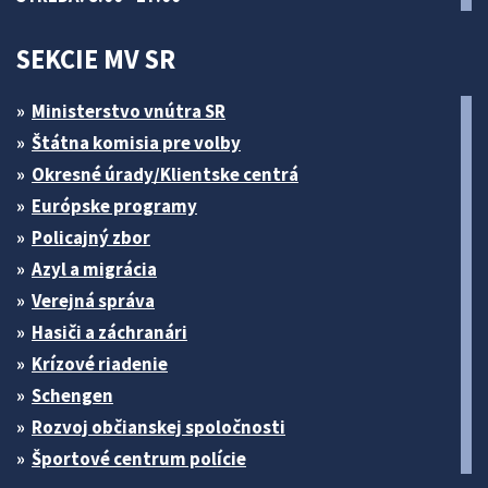
SEKCIE MV SR
Ministerstvo vnútra SR
Štátna komisia pre volby
Okresné úrady/Klientske centrá
Európske programy
Policajný zbor
Azyl a migrácia
Verejná správa
Hasiči a záchranári
Krízové riadenie
Schengen
Rozvoj občianskej spoločnosti
Športové centrum polície