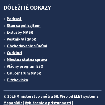
DÔLEŽITÉ ODKAZY
Podcast
Stan sa policajtom
E-služby MV SR
Vestník vlády SR
Obchodovanie s ľuďmi
Cudzinci
Miestna štátna správa
Vládny program ESO
Call centrum MV SR
E-trhovisko
© 2026 Ministerstvo vnútra SR. Web od
ELET systems
.
Mapa sídla
|
Vyhlásenie o prístupnosti
|