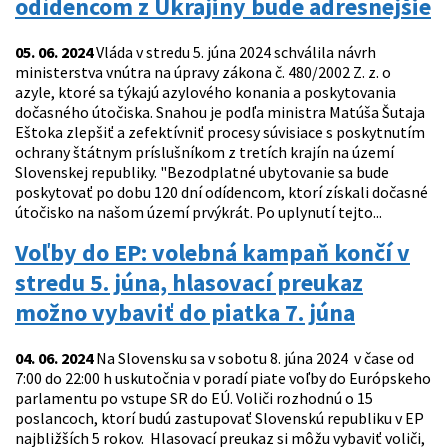
odídencom z Ukrajiny bude adresnejšie
05. 06. 2024
Vláda v stredu 5. júna 2024 schválila návrh
ministerstva vnútra na úpravy zákona č. 480/2002 Z. z. o
azyle, ktoré sa týkajú azylového konania a poskytovania
dočasného útočiska. Snahou je podľa ministra Matúša Šutaja
Eštoka zlepšiť a zefektívniť procesy súvisiace s poskytnutím
ochrany štátnym príslušníkom z tretích krajín na území
Slovenskej republiky. "Bezodplatné ubytovanie sa bude
poskytovať po dobu 120 dní odídencom, ktorí získali dočasné
útočisko na našom území prvýkrát. Po uplynutí tejto...
Voľby do EP: volebná kampaň končí v
stredu 5. júna, hlasovací preukaz
možno vybaviť do piatka 7. júna
04. 06. 2024
Na Slovensku sa v sobotu 8. júna 2024 v čase od
7:00 do 22:00 h uskutočnia v poradí piate voľby do Európskeho
parlamentu po vstupe SR do EÚ. Voliči rozhodnú o 15
poslancoch, ktorí budú zastupovať Slovenskú republiku v EP
najbližších 5 rokov. Hlasovací preukaz si môžu vybaviť voliči,