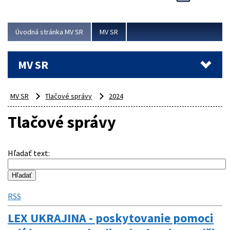
Viac
Úvodná stránka MV SR
MV SR
MV SR
MV SR
Tlačové správy
2024
Tlačové správy
Hľadať text
:
RSS
LEX UKRAJINA - poskytovanie pomoci