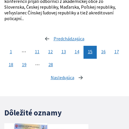
konferencii prijali odborníci z akademickej obce zo
Slovenska, Českej republiky, Maďarska, Poľskej republiky,
veľvyslanec Čínskej ľudovej republiky a tiež akreditovaní
policajní...
Predchádzajúca
stránka
1
⋯
11
12
13
14
15
16
17
18
19
⋯
28
Nasledujúca
stránka
Dôležité oznamy