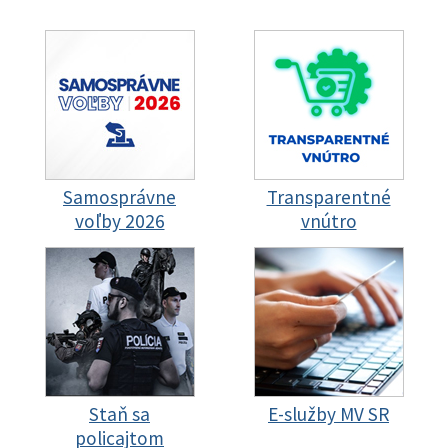
Samosprávne
Transparentné
voľby 2026
vnútro
Staň sa
E-služby MV SR
policajtom