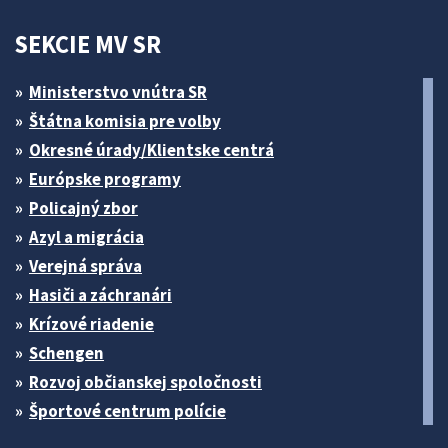
SEKCIE MV SR
Ministerstvo vnútra SR
Štátna komisia pre volby
Okresné úrady/Klientske centrá
Európske programy
Policajný zbor
Azyl a migrácia
Verejná správa
Hasiči a záchranári
Krízové riadenie
Schengen
Rozvoj občianskej spoločnosti
Športové centrum polície