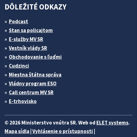
DÔLEŽITÉ ODKAZY
Podcast
Stan sa policajtom
E-služby MV SR
Vestník vlády SR
Obchodovanie s ľuďmi
Cudzinci
Miestna štátna správa
Vládny program ESO
Call centrum MV SR
E-trhovisko
© 2026 Ministerstvo vnútra SR. Web od
ELET systems
.
Mapa sídla
|
Vyhlásenie o prístupnosti
|