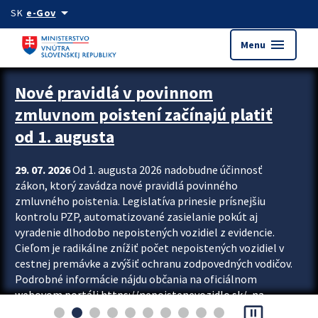
Preskocit na hlavný obsah
arrow_drop_down
SK
e-Gov
menu
Menu
Zastavit automatický posun upútavok
Nové pravidlá v povinnom
zmluvnom poistení začínajú platiť
od 1. augusta
29. 07. 2026
Od 1. augusta 2026 nadobudne účinnosť
zákon, ktorý zavádza nové pravidlá povinného
zmluvného poistenia. Legislatíva prinesie prísnejšiu
kontrolu PZP, automatizované zasielanie pokút aj
vyradenie dlhodobo nepoistených vozidiel z evidencie.
Cieľom je radikálne znížiť počet nepoistených vozidiel v
cestnej premávke a zvýšiť ochranu zodpovedných vodičov.
Podrobné informácie nájdu občania na oficiálnom
webovom portáli https://nepoistenevozidlo.sk/, na
pause_presentation
ktorom od augusta pribudne aj možnosť overiť si...