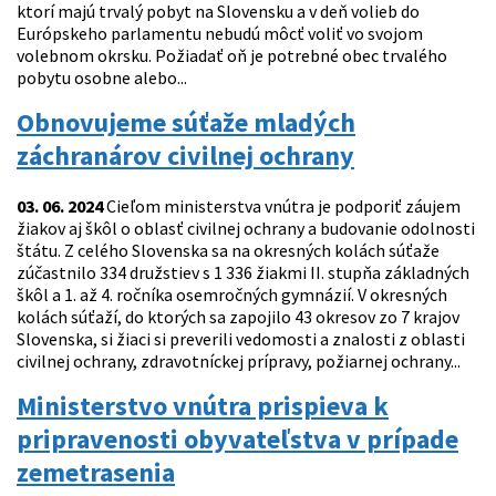
ktorí majú trvalý pobyt na Slovensku a v deň volieb do
Európskeho parlamentu nebudú môcť voliť vo svojom
volebnom okrsku. Požiadať oň je potrebné obec trvalého
pobytu osobne alebo...
Obnovujeme súťaže mladých
záchranárov civilnej ochrany
03. 06. 2024
Cieľom ministerstva vnútra je podporiť záujem
žiakov aj škôl o oblasť civilnej ochrany a budovanie odolnosti
štátu. Z celého Slovenska sa na okresných kolách súťaže
zúčastnilo 334 družstiev s 1 336 žiakmi II. stupňa základných
škôl a 1. až 4. ročníka osemročných gymnázií. V okresných
kolách súťaží, do ktorých sa zapojilo 43 okresov zo 7 krajov
Slovenska, si žiaci si preverili vedomosti a znalosti z oblasti
civilnej ochrany, zdravotníckej prípravy, požiarnej ochrany...
Ministerstvo vnútra prispieva k
pripravenosti obyvateľstva v prípade
zemetrasenia