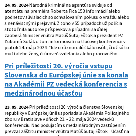
24. 05. 2024
Národná kriminálna agentúra eviduje od
atentátu na premiéra Roberta Fica 153 informácií alebo
podnetov súvisiacich so schvaľovaním pokusu o vraždu alebo
s nenávistnými prejavmi. Z toho v 55 prípadoch už polícia
stotožnila autorov príspevkov a prípadmi sa ďalej
zaoberá.Minister vnútra Matúš Šutaj Eštok a prezident PZ
Ľubomír Solák o tom informovali na tlačovej konferencii v
piatok 24. mája 2024. "Ide o rôznorodú škálu osôb, či už sú to
muži alebo ženy, či úroveň vzdelania alebo pracovného...
Pri príležitosti 20. výročia vstupu
Slovenska do Európskej únie sa konala
na Akadémii PZ vedecká konferencia s
medzinárodnou účasťou
23. 05. 2024
Pri príležitosti 20. výročia členstva Slovenskej
republiky v Európskej únii usporiadala Akadémia Policajného
zboru v Bratislave v dňoch 21. - 22. mája 2024 vedeckú
konferenciu. Nad podujatím s medzinárodným zastúpením
prevzal záštitu minister vnútra Matúš Šutaj Eštok. Účasť na