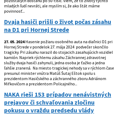
pozostalých dostanú po 50-tisíc. Viem, že to životy týchto
mladých ľudí nevráti, ale myslím si, že ako štát máme
povinnosť...
Dvaja hasiči prišli o život počas zásahu
na D1 pri Hornej Strede
27. 05. 2024
Hasenie požiaru osobného auta na diaľnici D1 pri
Hornej Strede v pondelok 27. mája 2024 podvečer skončilo
tragicky. Pri zásahu narazil do stojacich zasahujúcich vozidiel
kamión. Napriek rýchlemu zásahu Záchrannej zdravotnej
služby dvaja hasiči zahynuli, jedna osoba je ťažko a jedna
ľahšie zranená. Na miesto tragickej nehody sa v rýchlom čase
presunul minister vnútra Matúš Šutaj Eštok spolu s
prezidentom Hasičského a záchranného zboru Adriánom
Mifkovičom a prezidentom Policajného...
NAKA rieši 153 prípadov nenávistných
prejavov či schvaľovania zločinu
pokusu o vraždu predsedu vlády