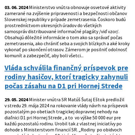
03. 06. 2024
Ministerstvo vnútra obnovuje osvetové aktivity
zamerané na zvýšenie pripravenosti a bezpečnosti občanov
Slovenskej republiky v prípade zemetrasenia. Čoskoro budú
prostredníctvom okresných úradov do všetkých
samospráv distribuované informačné plagáty /viď vzor/.
Obsahujú dôležité informácie o tom ako sa správať počas
zemetrasenia, ako chrániť seba a svojich blízkych a aké kroky
vykonať po skončení otrasov. Zámerom je posilniť odolnosť
komunít a zabezpečiť, aby boli všetci...
Vláda schválila finančný príspevok pre
rodiny hasičov, ktorí tragicky zahynuli
počas zásahu na D1 pri Hornej Strede
29. 05. 2024
Minister vnútra SR Matúš Šutaj Eštok predložil
v stredu 29. mája 2024 na rokovanie vlády návrh na príspevok
pozostalým po obetiach tragickej dopravnej nehody na
diaľnici D1 pri Hornej Strede , a to vo výške 50 000 eur pre
každú pozostalú rodinu. Urobil tak z vlastnej iniciatívy po
dohode s Ministerstvom financií SR. „Rodiny po obidvoch