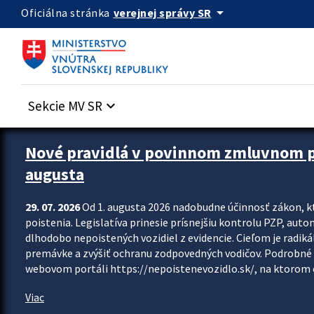
Preskocit na hlavný obsah
arrow_drop_down
verejnej správy SR
Oficiálna stránka
Sekcie MV SR
keyboard_arrow_down
Zastavit automatický posun upútavok
Nové pravidlá v povinnom zmluvnom poi
augusta
29. 07. 2026
Od 1. augusta 2026 nadobudne účinnosť zákon, k
poistenia. Legislatíva prinesie prísnejšiu kontrolu PZP, aut
dlhodobo nepoistených vozidiel z evidencie. Cieľom je radiká
premávke a zvýšiť ochranu zodpovedných vodičov. Podrobné 
webovom portáli https://nepoistenevozidlo.sk/, na ktorom od
Viac