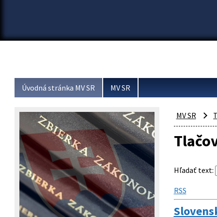
Úvodná stránka MV SR
MV SR
MV SR
T
Tlačo
Hľadať text
:
RSS
Slovensk