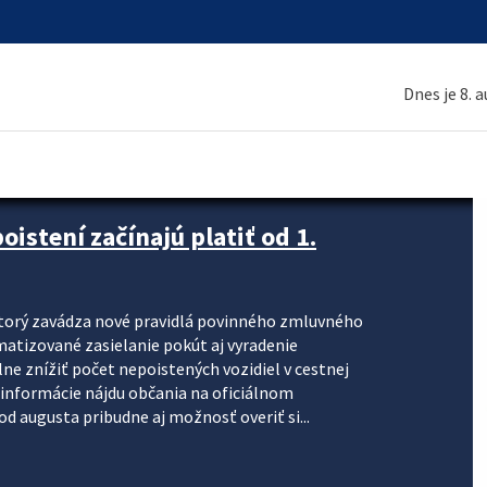
Dnes je 8. 
stení začínajú platiť od 1.
torý zavádza nové pravidlá povinného zmluvného
omatizované zasielanie pokút aj vyradenie
lne znížiť počet nepoistených vozidiel v cestnej
informácie nájdu občania na oficiálnom
 augusta pribudne aj možnosť overiť si...