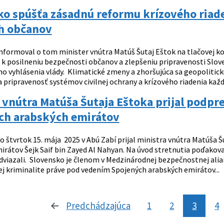
ko spúšťa zásadnú reformu krízového riad
h občanov
nformoval o tom minister vnútra Matúš Šutaj Eštok na tlačovej ko
 k posilneniu bezpečnosti občanov a zlepšeniu pripravenosti Slove
 vyhlásenia vlády. Klimatické zmeny a zhoršujúca sa geopolitickú 
pripravenosť systémov civilnej ochrany a krízového riadenia každé
 vnútra Matúša Šutaja Eštoka prijal podpr
ch arabských emirátov
o štvrtok 15. mája 2025 v Abú Zabí prijal ministra vnútra Matúša 
irátov Šejk Saif bin Zayed Al Nahyan. Na úvod stretnutia poďakova
viazali. Slovensko je členom v Medzinárodnej bezpečnostnej alianc
j kriminalite práve pod vedením Spojených arabských emirátov...
Predchádzajúca
stránka
1
2
3
4