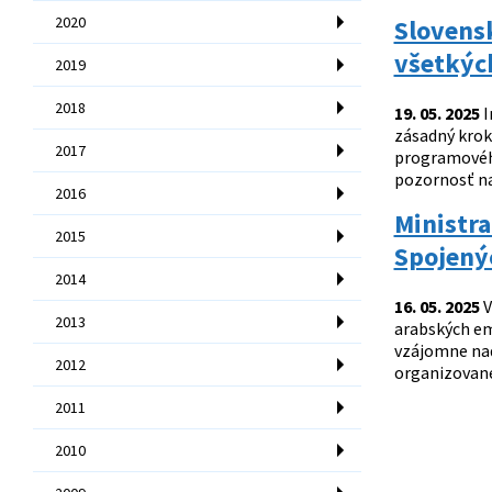
2020
Slovens
všetkýc
2019
2018
19. 05. 2025
I
zásadný krok
2017
programového
pozornosť na 
2016
Ministra
2015
Spojený
2014
16. 05. 2025
V
2013
arabských em
vzájomne nad
2012
organizovane
2011
2010