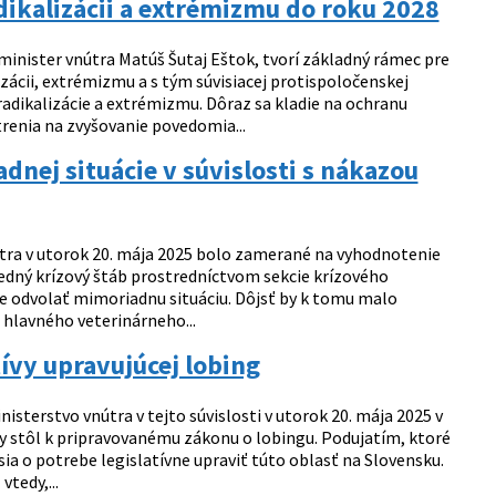
adikalizácii a extrémizmu do roku 2028
inister vnútra Matúš Šutaj Eštok, tvorí základný rámec pre
izácii, extrémizmu a s tým súvisiacej protispoločenskej
adikalizácie a extrémizmu. Dôraz sa kladie na ochranu
enia na zvyšovanie povedomia...
nej situácie v súvislosti s nákazou
ra v utorok 20. mája 2025 bolo zamerané na vyhodnotenie
tredný krízový štáb prostredníctvom sekcie krízového
de odvolať mimoriadnu situáciu. Dôjsť by k tomu malo
lavného veterinárneho...
ívy upravujúcej lobing
isterstvo vnútra v tejto súvislosti v utorok 20. mája 2025 v
y stôl k pripravovanému zákonu o lobingu. Podujatím, ktoré
ia o potrebe legislatívne upraviť túto oblasť na Slovensku.
tedy,...