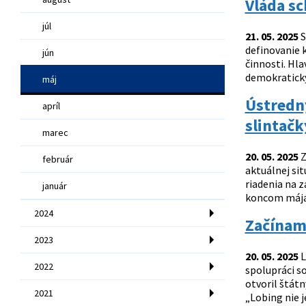
Vláda sc
júl
21. 05. 2025
S
definovanie k
jún
činnosti. Hl
demokratický
máj
Ústredný
apríl
slintačk
marec
20. 05. 2025
Z
február
aktuálnej sit
riadenia na 
január
koncom mája.
2024
Začíname
2023
20. 05. 2025
L
2022
spolupráci s
otvoril štátn
2021
„Lobing nie j