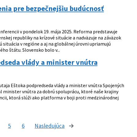
enia pre bezpečnejšiu budúcnosť
nferencii v pondelok 19. mája 2025. Reforma predstavuje
nskej republiky na krízové situácie a nadväzuje na záväzok
situácia v regióne a aj na globálnej úrovni upriamujú
ho štátu. Slovensko bolo v...
edseda vlády a minister vnútra
Šutaja Eštoka podpredseda vlády a minister vnútra Spojených
l minister vnútra za dobrú spoluprácu, ktoré naše krajiny
ii, ktorá slúži ako platforma v boji proti medzinárodnej
5
6
Nasledujúca
stránka