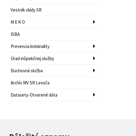
Vestník vlády SR
M E K O
ISBA
Prevencia kriminality
Úrad inšpekčnej služby
Duchovná služba
Archív MV SR Levoča
Datasety-Otvorené dáta