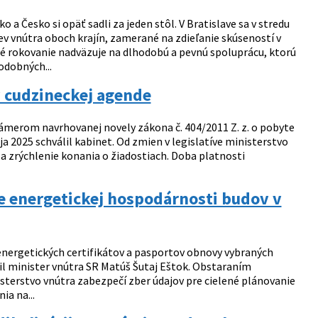
a Česko si opäť sadli za jeden stôl. V Bratislave sa v stredu
ev vnútra oboch krajín, zamerané na zdieľanie skúseností v
čné rokovanie nadväzuje na dlhodobú a pevnú spoluprácu, ktorú
odobných...
 cudzineckej agende
 zámerom navrhovanej novely zákona č. 404/2011 Z. z. o pobyte
a 2025 schválil kabinet. Od zmien v legislatíve ministerstvo
a zrýchlenie konania o žiadostiach. Doba platnosti
ie energetickej hospodárnosti budov v
energetických certifikátov a pasportov obnovy vybraných
žil minister vnútra SR Matúš Šutaj Eštok. Obstaraním
sterstvo vnútra zabezpečí zber údajov pre cielené plánovanie
a na...