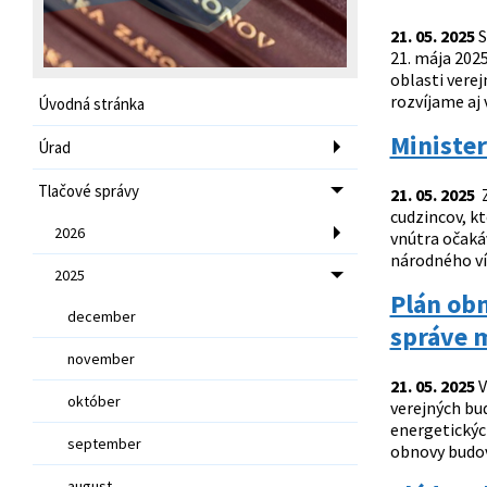
21. 05. 2025
S
21. mája 202
oblasti vere
rozvíjame aj
Úvodná stránka
Ministe
Úrad
Tlačové správy
21. 05. 2025
Z
cudzincov, kt
2026
vnútra očaká
národného ví
2025
Plán obn
december
správe m
november
21. 05. 2025
V
október
verejných bu
energetickýc
september
obnovy budov
august