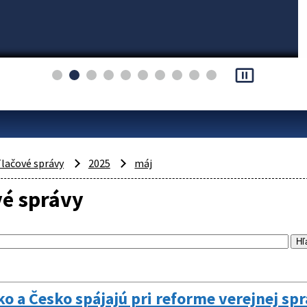
pause_presentation
lačové správy
2025
máj
vé správy
o a Česko spájajú pri reforme verejnej spr