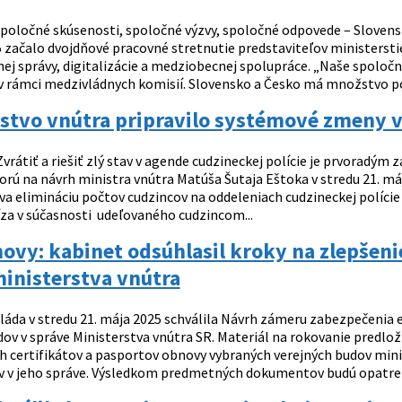
poločné skúsenosti, spoločné výzvy, spoločné odpovede – Slovensko 
5 začalo dvojdňové pracovné stretnutie predstaviteľov ministersti
jnej správy, digitalizácie a medziobecnej spolupráce. „Naše spolo
 v rámci medzivládnych komisií. Slovensko a Česko má množstvo p
rstvo vnútra pripravilo systémové zmeny v
vrátiť a riešiť zlý stav v agende cudzineckej polície je prvoradým
orú na návrh ministra vnútra Matúša Šutaja Eštoka v stredu 21. máj
va elimináciu počtov cudzincov na oddeleniach cudzineckej polície 
za v súčasnosti udeľovaného cudzincom...
ovy: kabinet odsúhlasil kroky na zlepšen
inisterstva vnútra
láda v stredu 21. mája 2025 schválila Návrh zámeru zabezpečenia 
dov v správe Ministerstva vnútra SR. Materiál na rokovanie predlo
h certifikátov a pasportov obnovy vybraných verejných budov mini
 v jeho správe. Výsledkom predmetných dokumentov budú opatreni