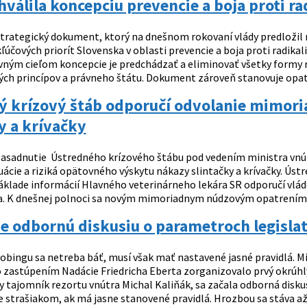
hválila koncepciu prevencie a boja proti r
trategický dokument, ktorý na dnešnom rokovaní vlády predložil m
ľúčových priorít Slovenska v oblasti prevencie a boja proti radikal
avným cieľom koncepcie je predchádzať a eliminovať všetky formy r
ch princípov a právneho štátu. Dokument zároveň stanovuje opatr
 krízový štáb odporučí odvolanie mimoriad
y a krívačky
asadnutie Ústredného krízového štábu pod vedením ministra vnút
uácie a riziká opätovného výskytu nákazy slintačky a krívačky. Ús
základe informácií Hlavného veterinárneho lekára SR odporučí vlá
 K dnešnej polnoci sa novým mimoriadnym núdzovým opatrením h
 odbornú diskusiu o parametroch legislat
obingu sa netreba báť, musí však mať nastavené jasné pravidlá. Min
o zastúpením Nadácie Friedricha Eberta zorganizovalo prvý okrúhl
y tajomník rezortu vnútra Michal Kaliňák, sa začala odborná diskus
e strašiakom, ak má jasne stanovené pravidlá. Hrozbou sa stáva až v