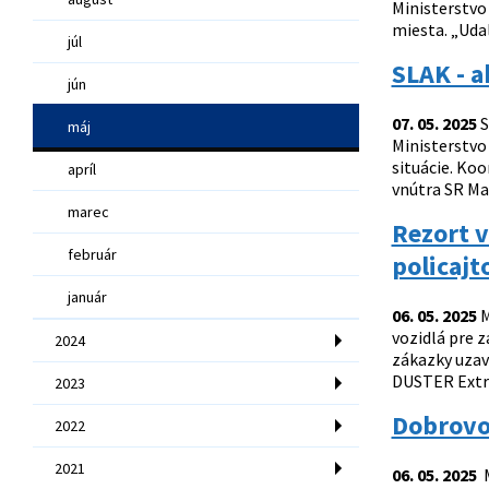
Ministerstvo
miesta. „Udal
júl
SLAK - a
jún
07. 05. 2025
S
máj
Ministerstvo
situácie. Ko
apríl
vnútra SR Mat
marec
Rezort v
február
policajt
január
06. 05. 2025
M
vozidlá pre 
2024
zákazky uzav
DUSTER Extre
2023
Dobrovoľ
2022
2021
06. 05. 2025
M