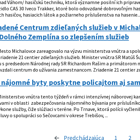
ad Váhom/ hasičskú techniku, ktorá významne posilní ich priprav
ozidlo CAS 30 Iveco Trakker, ktoré bolo odovzdané dobrovoľným ha
h hasičov, hasiacich látok a požiarneho príslušenstva na hasenie..
adené Centrum zdieľaných služieb v Mich
Dolného Zemplína so zlepšením služieb
esto Michalovce zareagovalo na výzvu ministerstva vnútra a spolu
riadenie 21 centier zdieľaných služieb. Minister vnútra SR Matúš 
u s predsedom Národnej rady SR Richardom Rašim a primátorom m
ovzdali centrum do užívania zamestnancom. Zriadenie 21 centier zd
 nájomné byty poskytne policajtom aj sam
inisterstvo vnútra tento týždeň v rámci intenzívnej náborovej ka
ami v oblasti zabezpečovania nájomného bývania pre príslušníkov 
one služby, čiže slúžiaci v teréne. Po Trnave, ktorá polícii vyčlen
uvy o spolupráci so Sečovcami v okrese Trebišov, ...
Predchádzajúca
stránka
1
2