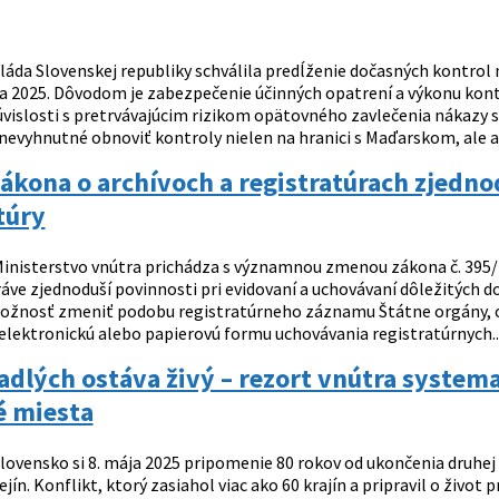
láda Slovenskej republiky schválila predĺženie dočasných kontrol
úla 2025. Dôvodom je zabezpečenie účinných opatrení a výkonu kon
úvislosti s pretrvávajúcim rizikom opätovného zavlečenia nákazy s
nevyhnutné obnoviť kontroly nielen na hranici s Maďarskom, ale aj
ákona o archívoch a registratúrach zjedn
túry
inisterstvo vnútra prichádza s významnou zmenou zákona č. 395/2
ráve zjednoduší povinnosti pri evidovaní a uchovávaní dôležitých 
Možnosť zmeniť podobu registratúrneho záznamu Štátne orgány, obc
elektronickú alebo papierovú formu uchovávania registratúrnych..
dlých ostáva živý – rezort vnútra systema
 miesta
lovensko si 8. mája 2025 pripomenie 80 rokov od ukončenia druhej sv
ín. Konflikt, ktorý zasiahol viac ako 60 krajín a pripravil o život 