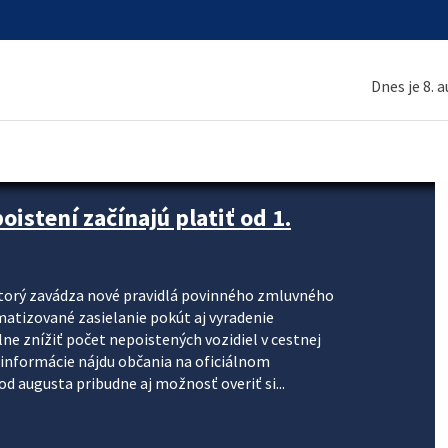
Dnes je 8. 
stení začínajú platiť od 1.
torý zavádza nové pravidlá povinného zmluvného
omatizované zasielanie pokút aj vyradenie
lne znížiť počet nepoistených vozidiel v cestnej
informácie nájdu občania na oficiálnom
 augusta pribudne aj možnosť overiť si...