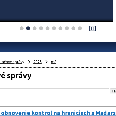
pause_presentation
lačové správy
2025
máj
vé správy
 obnovenie kontrol na hraniciach s Maďar