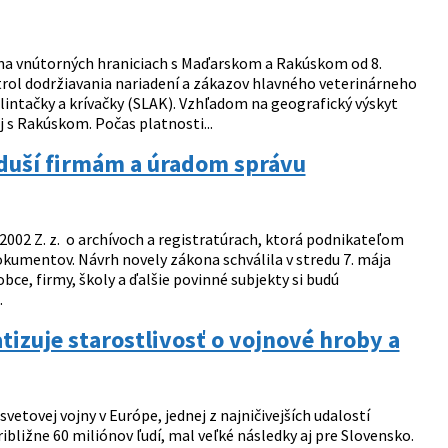
 na vnútorných hraniciach s Maďarskom a Rakúskom od 8.
trol dodržiavania nariadení a zákazov hlavného veterinárneho
lintačky a krívačky (SLAK). Vzhľadom na geografický výskyt
 s Rakúskom. Počas platnosti...
oduší firmám a úradom správu
002 Z. z. o archívoch a registratúrach, ktorá podnikateľom
dokumentov. Návrh novely zákona schválila v stredu 7. mája
e, firmy, školy a ďalšie povinné subjekty si budú
.
tizuje starostlivosť o vojnové hroby a
etovej vojny v Európe, jednej z najničivejších udalostí
približne 60 miliónov ľudí, mal veľké následky aj pre Slovensko.