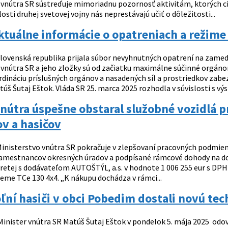
 vnútra SR sústreďuje mimoriadnu pozornosť aktivitám, ktorých cie
osti druhej svetovej vojny nás neprestávajú učiť o dôležitosti...
ktuálne informácie o opatreniach a režime
lovenská republika prijala súbor nevyhnutných opatrení na zamedz
 vnútra SR a jeho zložky sú od začiatku maximálne súčinné orgánom
ordináciu príslušných orgánov a nasadených síl a prostriedkov zab
úš Šutaj Eštok. Vláda SR 25. marca 2025 rozhodla v súvislosti s vý
nútra úspešne obstaral služobné vozidlá pr
ov a hasičov
inisterstvo vnútra SR pokračuje v zlepšovaní pracovných podmien
zamestnancov okresných úradov a podpísané rámcové dohody na do
retej s dodávateľom AUTOŠTÝL, a.s. v hodnote 1 006 255 eur s DP
me TCe 130 4x4. „K nákupu dochádza v rámci...
ní hasiči v obci Pobedim dostali novú tec
inister vnútra SR Matúš Šutaj Eštok v pondelok 5. mája 2025 o