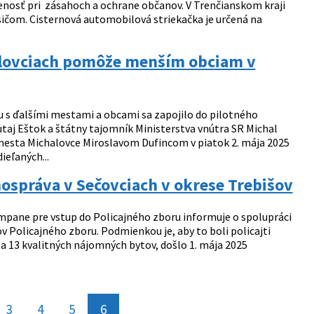
enosť pri zásahoch a ochrane občanov. V Trenčianskom kraji
sičom. Cisternová automobilová striekačka je určená na
.
alovciach pomôže menším obciam v
 s ďalšími mestami a obcami sa zapojilo do pilotného
Šutaj Eštok a štátny tajomník Ministerstva vnútra SR Michal
esta Michalovce Miroslavom Dufincom v piatok 2. mája 2025
ieľaných...
ospráva v Sečovciach v okrese Trebišov
mpane pre vstup do Policajného zboru informuje o spolupráci
Policajného zboru. Podmienkou je, aby to boli policajti
ila 13 kvalitných nájomných bytov, došlo 1. mája 2025
3
4
5
6