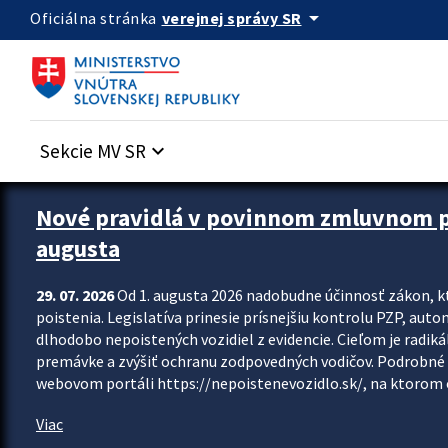
Preskocit na hlavný obsah
arrow_drop_down
verejnej správy SR
Oficiálna stránka
Sekcie MV SR
keyboard_arrow_down
Zastavit automatický posun upútavok
Nové pravidlá v povinnom zmluvnom poi
augusta
29. 07. 2026
Od 1. augusta 2026 nadobudne účinnosť zákon, k
poistenia. Legislatíva prinesie prísnejšiu kontrolu PZP, aut
dlhodobo nepoistených vozidiel z evidencie. Cieľom je radiká
premávke a zvýšiť ochranu zodpovedných vodičov. Podrobné 
webovom portáli https://nepoistenevozidlo.sk/, na ktorom od
Viac