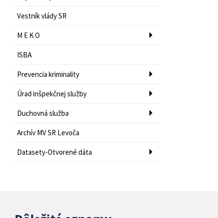
Vestník vlády SR
M E K O
ISBA
Prevencia kriminality
Úrad inšpekčnej služby
Duchovná služba
Archív MV SR Levoča
Datasety-Otvorené dáta