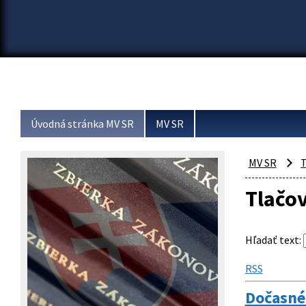
Úvodná stránka MV SR
MV SR
MV SR
T
Tlačo
Hľadať text
:
RSS
Dočasné