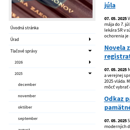
júla
07. 05. 2025
V
mája do 7. j
Úvodná stránka
lekára SR v s
ochorenia je 
Úrad
Novela z
Tlačové správy
registra
2026
07. 05. 2025
M
2025
a verejnej sp
2025 vláda. 
december
môcť vybrať 
november
Odkaz pa
pamätné
október
september
07. 05. 2025
S
moderných dej
august