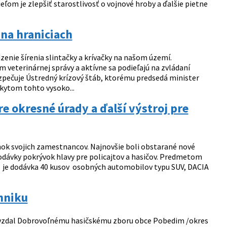
ľom je zlepšiť starostlivosť o vojnové hroby a ďalšie pietne
 na hraniciach
enie šírenia slintačky a krívačky na našom území.
 veterinárnej správy a aktívne sa podieľajú na zvládaní
ezpečuje Ústredný krízový štáb, ktorému predsedá minister
skytom tohto vysoko...
e okresné úrady a ďalší výstroj pre
ok svojich zamestnancov. Najnovšie boli obstarané nové
dávky pokrývok hlavy pre policajtov a hasičov. Predmetom
H je dodávka 40 kusov osobných automobilov typu SUV, DACIA
hniku
dovzdal Dobrovoľnému hasičskému zboru obce Pobedim /okres