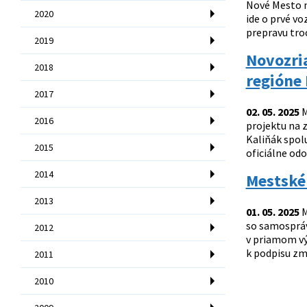
Nové Mesto n
2020
ide o prvé v
prepravu troc
2019
Novozri
2018
regióne 
2017
02. 05. 2025
M
2016
projektu na z
Kaliňák spol
2015
oficiálne od
2014
Mestské
2013
01. 05. 2025
M
so samospráv
2012
v priamom výk
k podpisu zml
2011
2010