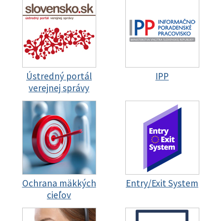
Ústredný portál
IPP
verejnej správy
Ochrana mäkkých
Entry/Exit System
cieľov