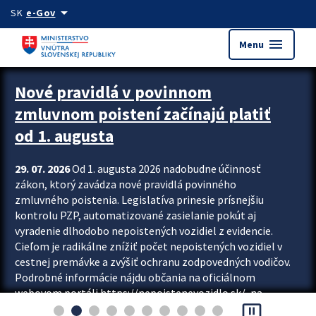
Preskocit na hlavný obsah
arrow_drop_down
SK
e-Gov
menu
Menu
Zastavit automatický posun upútavok
Nové pravidlá v povinnom
zmluvnom poistení začínajú platiť
od 1. augusta
29. 07. 2026
Od 1. augusta 2026 nadobudne účinnosť
zákon, ktorý zavádza nové pravidlá povinného
zmluvného poistenia. Legislatíva prinesie prísnejšiu
kontrolu PZP, automatizované zasielanie pokút aj
vyradenie dlhodobo nepoistených vozidiel z evidencie.
Cieľom je radikálne znížiť počet nepoistených vozidiel v
cestnej premávke a zvýšiť ochranu zodpovedných vodičov.
Podrobné informácie nájdu občania na oficiálnom
webovom portáli https://nepoistenevozidlo.sk/, na
pause_presentation
ktorom od augusta pribudne aj možnosť overiť si...