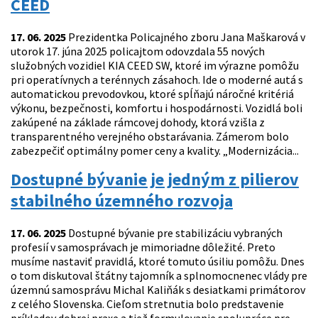
CEED
17. 06. 2025
Prezidentka Policajného zboru Jana Maškarová v
utorok 17. júna 2025 policajtom odovzdala 55 nových
služobných vozidiel KIA CEED SW, ktoré im výrazne pomôžu
pri operatívnych a terénnych zásahoch. Ide o moderné autá s
automatickou prevodovkou, ktoré spĺňajú náročné kritériá
výkonu, bezpečnosti, komfortu i hospodárnosti. Vozidlá boli
zakúpené na základe rámcovej dohody, ktorá vzišla z
transparentného verejného obstarávania. Zámerom bolo
zabezpečiť optimálny pomer ceny a kvality. „Modernizácia...
Dostupné bývanie je jedným z pilierov
stabilného územného rozvoja
17. 06. 2025
Dostupné bývanie pre stabilizáciu vybraných
profesií v samosprávach je mimoriadne dôležité. Preto
musíme nastaviť pravidlá, ktoré tomuto úsiliu pomôžu. Dnes
o tom diskutoval štátny tajomník a splnomocnenec vlády pre
územnú samosprávu Michal Kaliňák s desiatkami primátorov
z celého Slovenska. Cieľom stretnutia bolo predstavenie