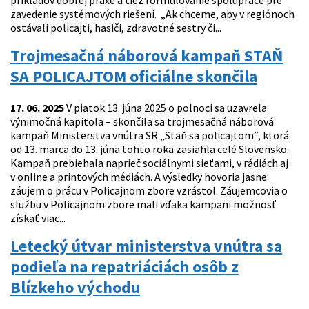
príkladov dobrej praxe a tiež formulovanie spolupráce pre
zavedenie systémových riešení. „Ak chceme, aby v regiónoch
ostávali policajti, hasiči, zdravotné sestry či...
Trojmesačná náborová kampaň STAŇ
SA POLICAJTOM oficiálne skončila
17. 06. 2025
V piatok 13. júna 2025 o polnoci sa uzavrela
výnimočná kapitola – skončila sa trojmesačná náborová
kampaň Ministerstva vnútra SR „Staň sa policajtom“, ktorá
od 13. marca do 13. júna tohto roka zasiahla celé Slovensko.
Kampaň prebiehala naprieč sociálnymi sieťami, v rádiách aj
v online a printových médiách. A výsledky hovoria jasne:
záujem o prácu v Policajnom zbore vzrástol. Záujemcovia o
službu v Policajnom zbore mali vďaka kampani možnosť
získať viac...
Letecký útvar ministerstva vnútra sa
podieľa na repatriáciách osôb z
Blízkeho východu