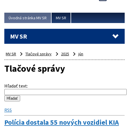
Viac
Úvodná stránka MV SR
MV SR
MV SR
MV SR
Tlačové správy
2025
jún
Tlačové správy
Hľadať text
:
RSS
Polícia dostala 55 nových vozidiel KIA