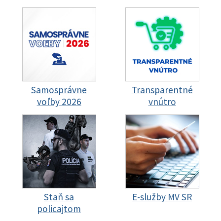
Samosprávne
Transparentné
voľby 2026
vnútro
Staň sa
E-služby MV SR
policajtom