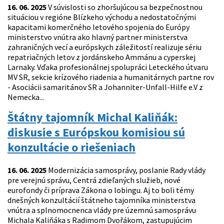
16. 06. 2025
V súvislosti so zhoršujúcou sa bezpečnostnou
situáciou v regióne Blízkeho východu a nedostatočnými
kapacitami komerčného letového spojenia do Európy
ministerstvo vnútra ako hlavný partner ministerstva
zahraničných vecí a európskych záležitostí realizuje sériu
repatriačných letov z jordánskeho Ammánu a cyperskej
Larnaky. Vďaka profesionálnej spolupráci Leteckého útvaru
MV SR, sekcie krízového riadenia a humanitárnych partne rov
- Asociácii samaritánov SR a Johanniter-Unfall-Hilfe e.V z
Nemecka...
Štátny tajomník Michal Kaliňák:
diskusie s Európskou komisiou sú
konzultácie o riešeniach
16. 06. 2025
Modernizácia samosprávy, poslanie Rady vlády
pre verejnú správu, Centrá zdieľaných služieb, nové
eurofondy či príprava Zákona o lobingu. Aj to boli témy
dnešných konzultácií štátneho tajomníka ministerstva
vnútra a splnomocnenca vlády pre územnú samosprávu
Michala Kaliňáka s Radimom Dvořákom, zastupujúcim