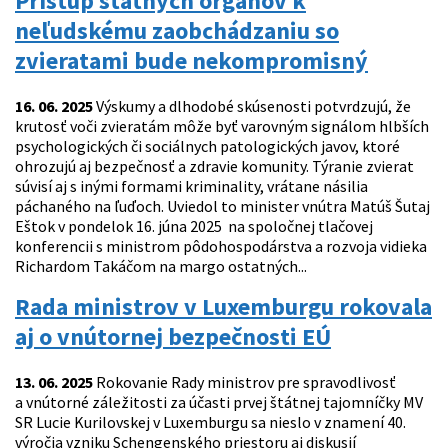
Prístup štátnych orgánov k
neľudskému zaobchádzaniu so
zvieratami bude nekompromisný
16. 06. 2025
Výskumy a dlhodobé skúsenosti potvrdzujú, že
krutosť voči zvieratám môže byť varovným signálom hlbších
psychologických či sociálnych patologických javov, ktoré
ohrozujú aj bezpečnosť a zdravie komunity. Týranie zvierat
súvisí aj s inými formami kriminality, vrátane násilia
páchaného na ľuďoch. Uviedol to minister vnútra Matúš Šutaj
Eštok v pondelok 16. júna 2025 na spoločnej tlačovej
konferencii s ministrom pôdohospodárstva a rozvoja vidieka
Richardom Takáčom na margo ostatných...
Rada ministrov v Luxemburgu rokovala
aj o vnútornej bezpečnosti EÚ
13. 06. 2025
Rokovanie Rady ministrov pre spravodlivosť
a vnútorné záležitosti za účasti prvej štátnej tajomníčky MV
SR Lucie Kurilovskej v Luxemburgu sa nieslo v znamení 40.
výročia vzniku Schengenského priestoru aj diskusií