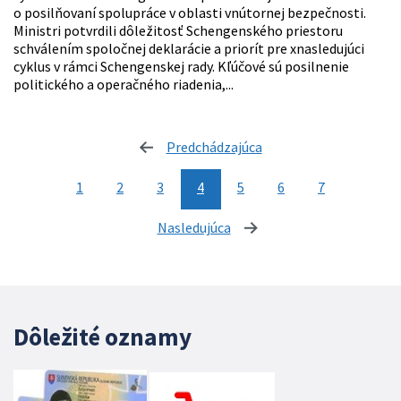
o posilňovaní spolupráce v oblasti vnútornej bezpečnosti.
Ministri potvrdili dôležitosť Schengenského priestoru
schválením spoločnej deklarácie a priorít pre xnasledujúci
cyklus v rámci Schengenskej rady. Kľúčové sú posilnenie
politického a operačného riadenia,...
Predchádzajúca
stránka
1
2
3
4
5
6
7
Nasledujúca
stránka
Dôležité oznamy