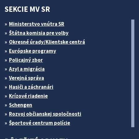
SEKCIE MV SR
Ministerstvo vnútra SR
Štátna komisia pre volby
Okresné úrady/Klientske centrá
Európske programy
Policajný zbor
Azyl a migrácia
Verejná správa
Hasiči a záchranári
Krízové riadenie
Schengen
Rozvoj občianskej spoločnosti
Športové centrum polície