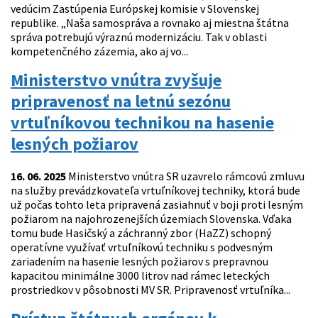
vedúcim Zastúpenia Európskej komisie v Slovenskej
republike. „Naša samospráva a rovnako aj miestna štátna
správa potrebujú výraznú modernizáciu. Tak v oblasti
kompetenčného zázemia, ako aj vo...
Ministerstvo vnútra zvyšuje
pripravenosť na letnú sezónu
vrtuľníkovou technikou na hasenie
lesných požiarov
16. 06. 2025
Ministerstvo vnútra SR uzavrelo rámcovú zmluvu
na služby prevádzkovateľa vrtuľníkovej techniky, ktorá bude
už počas tohto leta pripravená zasiahnuť v boji proti lesným
požiarom na najohrozenejších územiach Slovenska. Vďaka
tomu bude Hasičský a záchranný zbor (HaZZ) schopný
operatívne využívať vrtuľníkovú techniku s podvesným
zariadením na hasenie lesných požiarov s prepravnou
kapacitou minimálne 3000 litrov nad rámec leteckých
prostriedkov v pôsobnosti MV SR. Pripravenosť vrtuľníka...