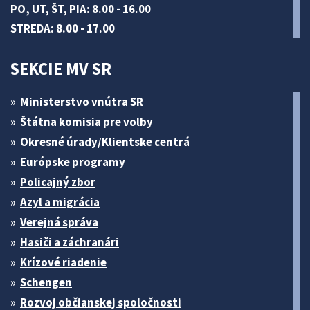
PO, UT, ŠT, PIA: 8.00 - 16.00
STREDA: 8.00 - 17.00
SEKCIE MV SR
Ministerstvo vnútra SR
Štátna komisia pre volby
Okresné úrady/Klientske centrá
Európske programy
Policajný zbor
Azyl a migrácia
Verejná správa
Hasiči a záchranári
Krízové riadenie
Schengen
Rozvoj občianskej spoločnosti