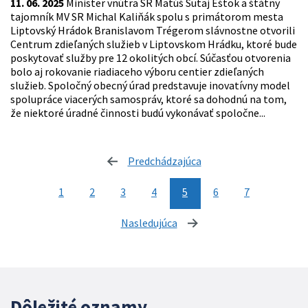
11. 06. 2025
Minister vnútra SR Matúš Šutaj Eštok a štátny
tajomník MV SR Michal Kaliňák spolu s primátorom mesta
Liptovský Hrádok Branislavom Trégerom slávnostne otvorili
Centrum zdieľaných služieb v Liptovskom Hrádku, ktoré bude
poskytovať služby pre 12 okolitých obcí. Súčasťou otvorenia
bolo aj rokovanie riadiaceho výboru centier zdieľaných
služieb. Spoločný obecný úrad predstavuje inovatívny model
spolupráce viacerých samospráv, ktoré sa dohodnú na tom,
že niektoré úradné činnosti budú vykonávať spoločne...
Predchádzajúca
stránka
1
2
3
4
5
6
7
Nasledujúca
stránka
Dôležité oznamy