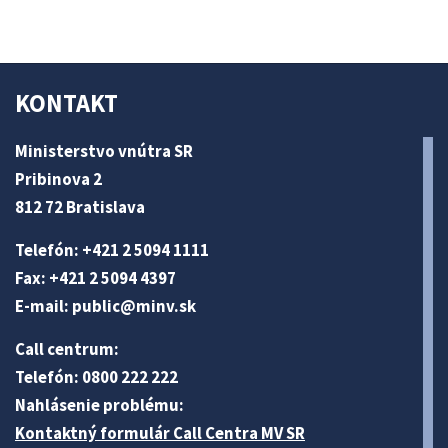
KONTAKT
Ministerstvo vnútra SR
Pribinova 2
812 72 Bratislava
Telefón: +421 2 5094 1111
Fax: +421 2 5094 4397
E-mail:
public@minv
.sk
Call centrum:
Telefón: 0800 222 222
Nahlásenie problému:
Kontaktný formulár Call Centra MV SR