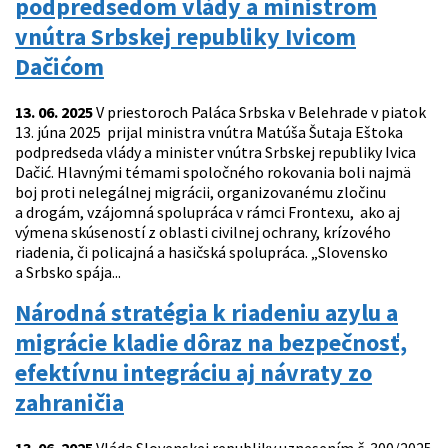
podpredsedom vlády a ministrom
vnútra Srbskej republiky Ivicom
Dačićom
13. 06. 2025
V priestoroch Paláca Srbska v Belehrade v piatok
13. júna 2025 prijal ministra vnútra Matúša Šutaja Eštoka
podpredseda vlády a minister vnútra Srbskej republiky Ivica
Dačić. Hlavnými témami spoločného rokovania boli najmä
boj proti nelegálnej migrácii, organizovanému zločinu
a drogám, vzájomná spolupráca v rámci Frontexu, ako aj
výmena skúseností z oblasti civilnej ochrany, krízového
riadenia, či policajná a hasičská spolupráca. „Slovensko
a Srbsko spája...
Národná stratégia k riadeniu azylu a
migrácie kladie dôraz na bezpečnosť,
efektívnu integráciu aj návraty zo
zahraničia