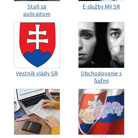
Staň sa
E-služby MV SR
policajtom
Vestník vlády SR
Obchodovanie s
ľuďmi