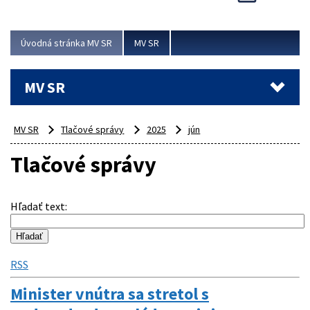
Viac
Úvodná stránka MV SR
MV SR
MV SR
MV SR
Tlačové správy
2025
jún
Tlačové správy
Hľadať text
:
RSS
Minister vnútra sa stretol s