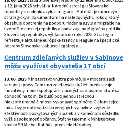
13. 06. 2025
Vláda Slovenskej republiky uznesením č. 300/2025
z 12. júna 2025 schválila Národnú stratégiu Slovenskej
republiky k riadeniu azylu a migrácie. Materiál je rámcovým
strategickým dokumentom na nasledovných 5 rokov, ktorý
obsahuje opatrenia na podporu riadenia azylu a migrácie na
území Slovenskej republiky a nadväzuje na Migračnú politiku
Slovenskej republiky s výhľadom do roku 2025. Stratégia
reflektuje aktuálne európske trendy a reaguje na špecifické
potreby Slovenska v oblasti legálnej aj...
Centrum zdieľaných služiev v Sabinove
môžu využívať obyvatelia 17 obcí
13. 06. 2025
Ministerstvo vnútra pokračuje v modernizácii
verejnej správy. Centrum zdieľaných služieb predstavuje
inovatívny model spolupráce viacerých samospráv, ktoré sa
dohodnú na tom, že budú pod jednou strechou
niektoré úradné činnosti vykonávať spoločne. Cieľom tejto
iniciatívy je optimalizácia verejných výdavkov, zvýšenie
efektívnosti poskytovaných služieb a v konečnom dôsledku
vyššia spokojnosť občanov. Štátny tajomník Ministerstva
vnútra SR Michal Kaliňák, predseda Národnej...