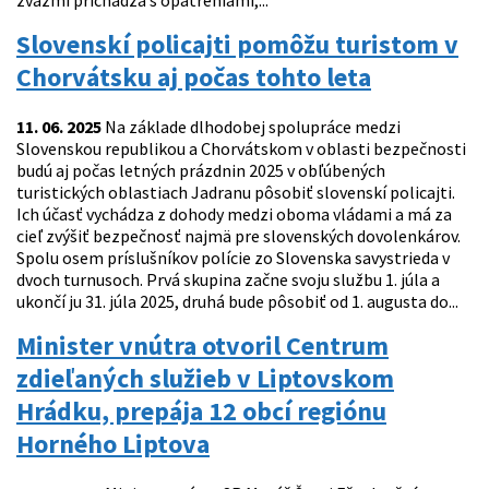
zväzmi prichádza s opatreniami,...
Slovenskí policajti pomôžu turistom v
Chorvátsku aj počas tohto leta
11. 06. 2025
Na základe dlhodobej spolupráce medzi
Slovenskou republikou a Chorvátskom v oblasti bezpečnosti
budú aj počas letných prázdnin 2025 v obľúbených
turistických oblastiach Jadranu pôsobiť slovenskí policajti.
Ich účasť vychádza z dohody medzi oboma vládami a má za
cieľ zvýšiť bezpečnosť najmä pre slovenských dovolenkárov.
Spolu osem príslušníkov polície zo Slovenska savystrieda v
dvoch turnusoch. Prvá skupina začne svoju službu 1. júla a
ukončí ju 31. júla 2025, druhá bude pôsobiť od 1. augusta do...
Minister vnútra otvoril Centrum
zdieľaných služieb v Liptovskom
Hrádku, prepája 12 obcí regiónu
Horného Liptova