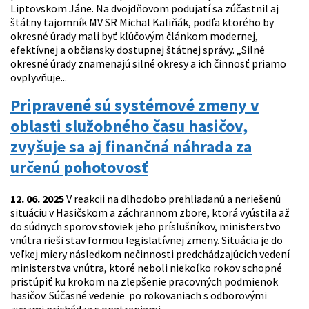
Liptovskom Jáne. Na dvojdňovom podujatí sa zúčastnil aj
štátny tajomník MV SR Michal Kaliňák, podľa ktorého by
okresné úrady mali byť kľúčovým článkom modernej,
efektívnej a občiansky dostupnej štátnej správy. „Silné
okresné úrady znamenajú silné okresy a ich činnosť priamo
ovplyvňuje...
Pripravené sú systémové zmeny v
oblasti služobného času hasičov,
zvyšuje sa aj finančná náhrada za
určenú pohotovosť
12. 06. 2025
V reakcii na dlhodobo prehliadanú a neriešenú
situáciu v Hasičskom a záchrannom zbore, ktorá vyústila až
do súdnych sporov stoviek jeho príslušníkov, ministerstvo
vnútra rieši stav formou legislatívnej zmeny. Situácia je do
veľkej miery následkom nečinnosti predchádzajúcich vedení
ministerstva vnútra, ktoré neboli niekoľko rokov schopné
pristúpiť ku krokom na zlepšenie pracovných podmienok
hasičov. Súčasné vedenie po rokovaniach s odborovými