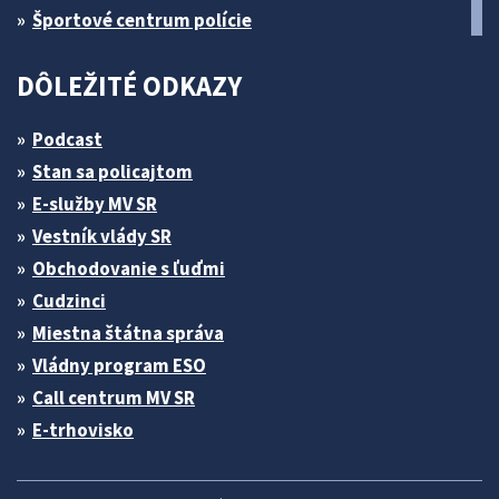
Športové centrum polície
DÔLEŽITÉ ODKAZY
Podcast
Stan sa policajtom
E-služby MV SR
Vestník vlády SR
Obchodovanie s ľuďmi
Cudzinci
Miestna štátna správa
Vládny program ESO
Call centrum MV SR
E-trhovisko