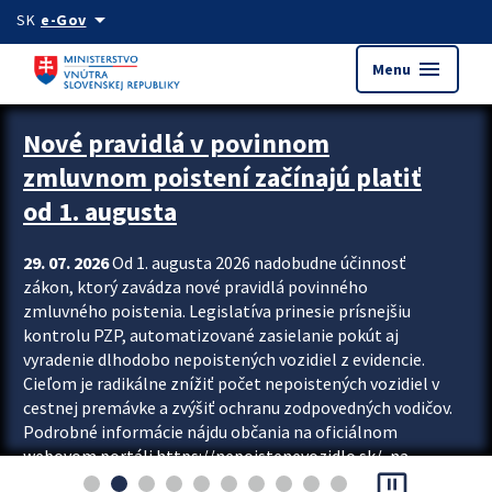
Preskocit na hlavný obsah
arrow_drop_down
SK
e-Gov
menu
Menu
Zastavit automatický posun upútavok
Nové pravidlá v povinnom
zmluvnom poistení začínajú platiť
od 1. augusta
29. 07. 2026
Od 1. augusta 2026 nadobudne účinnosť
zákon, ktorý zavádza nové pravidlá povinného
zmluvného poistenia. Legislatíva prinesie prísnejšiu
kontrolu PZP, automatizované zasielanie pokút aj
vyradenie dlhodobo nepoistených vozidiel z evidencie.
Cieľom je radikálne znížiť počet nepoistených vozidiel v
cestnej premávke a zvýšiť ochranu zodpovedných vodičov.
Podrobné informácie nájdu občania na oficiálnom
webovom portáli https://nepoistenevozidlo.sk/, na
pause_presentation
ktorom od augusta pribudne aj možnosť overiť si...