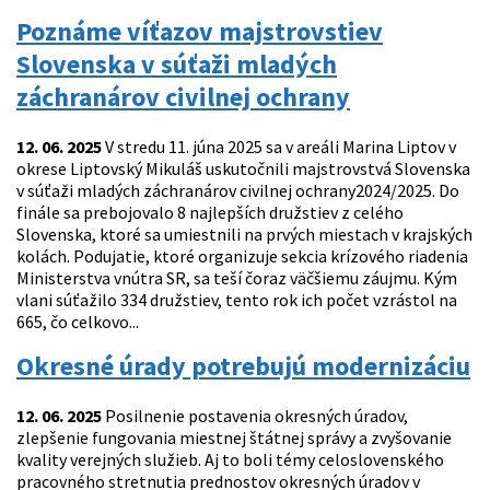
Poznáme víťazov majstrovstiev
Slovenska v súťaži mladých
záchranárov civilnej ochrany
12. 06. 2025
V stredu 11. júna 2025 sa v areáli Marina Liptov v
okrese Liptovský Mikuláš uskutočnili majstrovstvá Slovenska
v súťaži mladých záchranárov civilnej ochrany2024/2025. Do
finále sa prebojovalo 8 najlepších družstiev z celého
Slovenska, ktoré sa umiestnili na prvých miestach v krajských
kolách. Podujatie, ktoré organizuje sekcia krízového riadenia
Ministerstva vnútra SR, sa teší čoraz väčšiemu záujmu. Kým
vlani súťažilo 334 družstiev, tento rok ich počet vzrástol na
665, čo celkovo...
Okresné úrady potrebujú modernizáciu
12. 06. 2025
Posilnenie postavenia okresných úradov,
zlepšenie fungovania miestnej štátnej správy a zvyšovanie
kvality verejných služieb. Aj to boli témy celoslovenského
pracovného stretnutia prednostov okresných úradov v