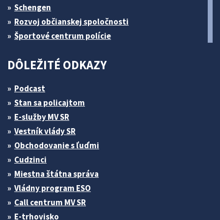
Schengen
Rozvoj občianskej spoločnosti
Športové centrum polície
DÔLEŽITÉ ODKAZY
Podcast
Stan sa policajtom
E-služby MV SR
Vestník vlády SR
Obchodovanie s ľuďmi
Cudzinci
Miestna štátna správa
Vládny program ESO
Call centrum MV SR
E-trhovisko