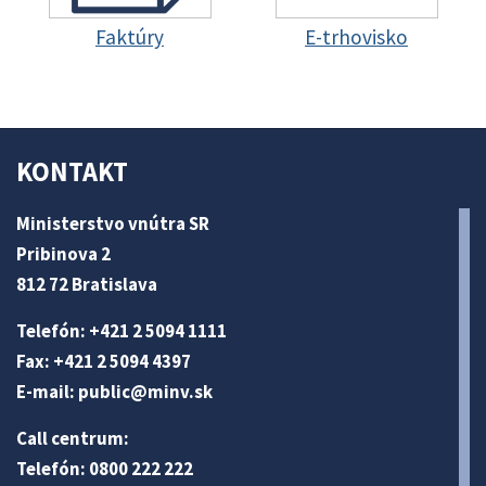
Faktúry
E-trhovisko
KONTAKT
Ministerstvo vnútra SR
Pribinova 2
812 72 Bratislava
Telefón: +421 2 5094 1111
Fax: +421 2 5094 4397
E-mail:
public@minv
.sk
Call centrum:
Telefón: 0800 222 222