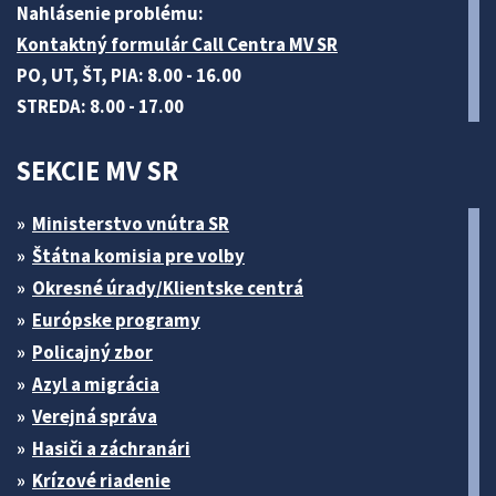
Nahlásenie problému:
Kontaktný formulár Call Centra MV SR
PO, UT, ŠT, PIA: 8.00 - 16.00
STREDA: 8.00 - 17.00
SEKCIE MV SR
Ministerstvo vnútra SR
Štátna komisia pre volby
Okresné úrady/Klientske centrá
Európske programy
Policajný zbor
Azyl a migrácia
Verejná správa
Hasiči a záchranári
Krízové riadenie