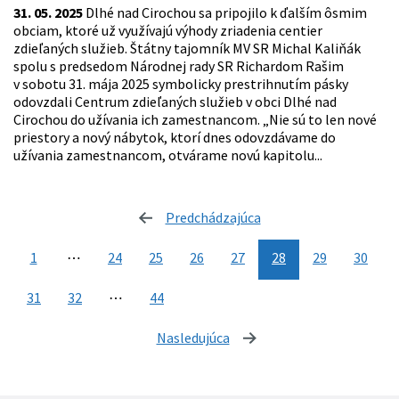
31. 05. 2025
Dlhé nad Cirochou sa pripojilo k ďalším ôsmim
obciam, ktoré už využívajú výhody zriadenia centier
zdieľaných služieb. Štátny tajomník MV SR Michal Kaliňák
spolu s predsedom Národnej rady SR Richardom Rašim
v sobotu 31. mája 2025 symbolicky prestrihnutím pásky
odovzdali Centrum zdieľaných služieb v obci Dlhé nad
Cirochou do užívania ich zamestnancom. „Nie sú to len nové
priestory a nový nábytok, ktorí dnes odovzdávame do
užívania zamestnancom, otvárame novú kapitolu...
Predchádzajúca
stránka
1
⋯
24
25
26
27
28
29
30
31
32
⋯
44
Nasledujúca
stránka