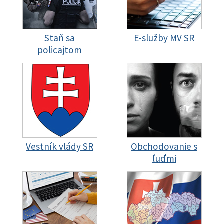
Staň sa
E-služby MV SR
policajtom
Vestník vlády SR
Obchodovanie s
ľuďmi