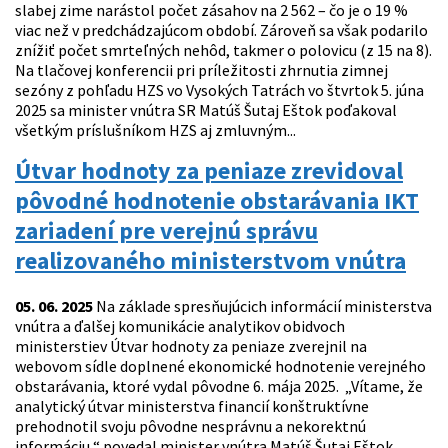
slabej zime narástol počet zásahov na 2 562 – čo je o 19 %
viac než v predchádzajúcom období. Zároveň sa však podarilo
znížiť počet smrteľných nehôd, takmer o polovicu (z 15 na 8).
Na tlačovej konferencii pri príležitosti zhrnutia zimnej
sezóny z pohľadu HZS vo Vysokých Tatrách vo štvrtok 5. júna
2025 sa minister vnútra SR Matúš Šutaj Eštok poďakoval
všetkým príslušníkom HZS aj zmluvným...
Útvar hodnoty za peniaze zrevidoval
pôvodné hodnotenie obstarávania IKT
zariadení pre verejnú správu
realizovaného ministerstvom vnútra
05. 06. 2025
Na základe spresňujúcich informácií ministerstva
vnútra a ďalšej komunikácie analytikov obidvoch
ministerstiev Útvar hodnoty za peniaze zverejnil na
webovom sídle doplnené ekonomické hodnotenie verejného
obstarávania, ktoré vydal pôvodne 6. mája 2025. „Vítame, že
analytický útvar ministerstva financií konštruktívne
prehodnotil svoju pôvodne nesprávnu a nekorektnú
informáciu,“ povedal minister vnútra Matúš Šutaj Eštok.