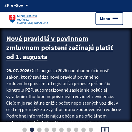
Preskocit na hlavný obsah
arrow_drop_down
SK
e-Gov
menu
Menu
Zastavit automatický posun upútavok
Nové pravidlá v povinnom
zmluvnom poistení začínajú platiť
od 1. augusta
29. 07. 2026
Od 1. augusta 2026 nadobudne účinnosť
zákon, ktorý zavádza nové pravidlá povinného
zmluvného poistenia. Legislatíva prinesie prísnejšiu
kontrolu PZP, automatizované zasielanie pokút aj
vyradenie dlhodobo nepoistených vozidiel z evidencie.
Cieľom je radikálne znížiť počet nepoistených vozidiel v
cestnej premávke a zvýšiť ochranu zodpovedných vodičov.
Podrobné informácie nájdu občania na oficiálnom
webovom portáli https://nepoistenevozidlo.sk/, na
pause_presentation
ktorom od augusta pribudne aj možnosť overiť si...