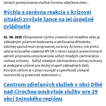
oblasti poskytovania služieb formou zdieľania obec...
Rýchla a správna reakcia v krízovej
situácii zvyšuje šance na jej úspešné
zvládnutie
01. 06. 2025
Vštepovanie týchto znalostí od mladého veku je
základným pilierom budovania a udržovania dlhodobo
odolnej spoločnosti pripravenej na krízy. Aj tento rok preto
sekcia krízového riadenia MV SR v rámci svojich preventívnych
aktivít pripravila celoslovenskú súťaž mladých záchranárov
civilnej ochrany. Súťaž mladých záchranárov civilnej ochrany
je podujatie určené pre druhý stupeň základných škôl,
ktorých cieľom je v praxi rozvíjať a upevňovať získané
teoretické aj praktické vedomosti v...
Centrum zdieľaných služieb v obci Dlhé
nad Cirochou poskytuje služby pre 29
obcí Sninského regiónu