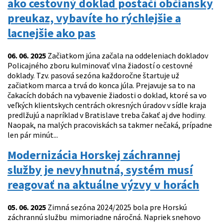
ako cestovný doklad postačí občiansky
preukaz, vybavíte ho rýchlejšie a
lacnejšie ako pas
06. 06. 2025
Začiatkom júna začala na oddeleniach dokladov
Policajného zboru kulminovať vlna žiadostí o cestovné
doklady. Tzv. pasová sezóna každoročne štartuje už
začiatkom marca a trvá do konca júla. Prejavuje sa to na
čakacích dobách na vybavenie žiadosti o doklad, ktoré sa vo
veľkých klientskych centrách okresných úradov v sídle kraja
predlžujú a napríklad v Bratislave treba čakať aj dve hodiny.
Naopak, na malých pracoviskách sa takmer nečaká, prípadne
len pár minút...
Modernizácia Horskej záchrannej
služby je nevyhnutná, systém musí
reagovať na aktuálne výzvy v horách
05. 06. 2025
Zimná sezóna 2024/2025 bola pre Horskú
záchrannú službu mimoriadne náročná. Napriek snehovo