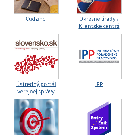
Cudzinci
Okresné úrady /
Klientske centrá
Ústredný portál
IPP
verejnej správy