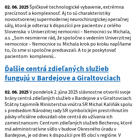
02. 06. 2025
Špičkové technologické vybavenie, extrémna
precíznosť a komplexnosť. Aj to sú charakteristiky
novootvorenej supermodernej neurochirurgickej operačnej
sály, ktorá je odteraz k dispozícii pre pacientov z celého
Slovenska v Univerzitnej nemocnici – Nemocnici sv. Michala,
a.s. „Som nesmierne rád, že spoločne s vedením Univerzitnej
nemocnice – Nemocnice sv. Michala krok po kroku napĺňame
to, čo sme si spoločne predsavzali. A to je poskytovať
pacientom komplexnú...
Ďalšie centrá zdieľaných služieb
fungujú v Bardejove a Giraltovciach
02. 06. 2025
V pondelok 2. júna 2025 slávnostne otvorili svoje
brány centrá zdieľaných služieb v Bardejove a v Giraltovciach.
Štátny tajomník Ministerstva vnútra SR Michal Kaliňák spolu
s predsedom Národnej rady SR symbolickým prestrihnutím
pásky oficiálne odovzdali obe centrá do užívania ich
zamestnancom. Centrum zdieľaných služieb Becherov, ktoré
má administratívne sídlo v budove Okresného úradu v
Bardejove, je od dnes k dispozícii pre 85 obcí v regióne. V