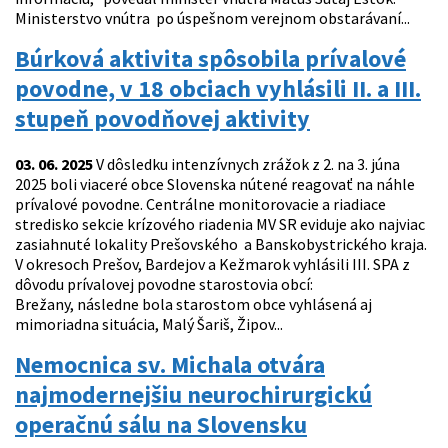
Ministerstvo vnútra po úspešnom verejnom obstarávaní...
Búrková aktivita spôsobila prívalové
povodne, v 18 obciach vyhlásili II. a III.
stupeň povodňovej aktivity
03. 06. 2025
V dôsledku intenzívnych zrážok z 2. na 3. júna
2025 boli viaceré obce Slovenska nútené reagovať na náhle
prívalové povodne. Centrálne monitorovacie a riadiace
stredisko sekcie krízového riadenia MV SR eviduje ako najviac
zasiahnuté lokality Prešovského a Banskobystrického kraja.
V okresoch Prešov, Bardejov a Kežmarok vyhlásili III. SPA z
dôvodu prívalovej povodne starostovia obcí:
Brežany, následne bola starostom obce vyhlásená aj
mimoriadna situácia, Malý Šariš, Žipov...
Nemocnica sv. Michala otvára
najmodernejšiu neurochirurgickú
operačnú sálu na Slovensku