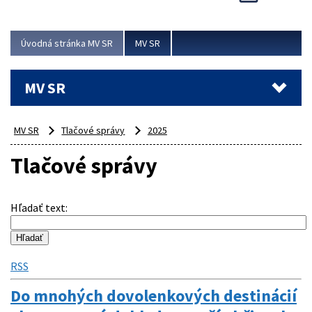
Viac
Úvodná stránka MV SR
MV SR
MV SR
MV SR
Tlačové správy
2025
Tlačové správy
Hľadať text
:
RSS
Do mnohých dovolenkových destinácií