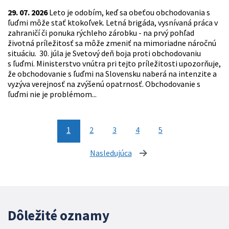
29. 07. 2026
Leto je odobím, keď sa obeťou obchodovania s
ľuďmi môže stať ktokoľvek. Letná brigáda, vysnívaná práca v
zahraničí či ponuka rýchleho zárobku - na prvý pohľad
životná príležitosť sa môže zmeniť na mimoriadne náročnú
situáciu. 30. júla je Svetový deň boja proti obchodovaniu
s ľuďmi. Ministerstvo vnútra pri tejto príležitosti upozorňuje,
že obchodovanie s ľuďmi na Slovensku naberá na intenzite a
vyzýva verejnosť na zvýšenú opatrnosť. Obchodovanie s
ľuďmi nie je problémom...
1
2
3
4
5
Nasledujúca
stránka
Dôležité oznamy