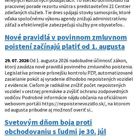
verejných kultúrnych podujatiach. To všetko dominovalo na
pracovnej porade rezortu vnútra s predstaviteľmi 21 Centier
zdieľaných služieb. Tie dnes spájajú stovky samospráv, ktoré
vďaka spoločnému výkonu agendy znižujú administratívnu
záťaž a efektívnejšie zabezpečujú služby pre obyvateľov...
Nové pravidlá v povinnom zmluvnom
poistení začínajú platiť od 1. augusta
29. 07. 2026
Od 1. augusta 2026 nadobudne účinnosť zákon,
ktorý zavádza nové pravidlá povinného zmluvného poistenia.
Legislatíva prinesie prísnejšiu kontrolu PZP, automatizované
zasielanie pokút aj vyradenie dlhodobo nepoistených vozidiel
z evidencie. Cieľom je radikálne znížiť počet nepoistených
vozidiel v cestnej premávke a zvýšiť ochranu zodpovedných
vodičov. Podrobné informácie nájdu občania na oficiálnom
webovom portáli https://nepoistenevozidlo.sk/, na ktorom
od augusta pribudne aj možnosť overiť si...
Svetovým dňom boja proti
obchodovaniu s ľudmi je 30. júl