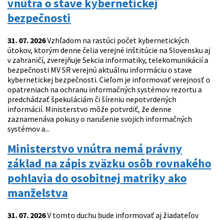
vnútra o stave kybernetickej
bezpečnosti
31. 07. 2026
Vzhľadom na rastúci počet kybernetických
útokov, ktorým denne čelia verejné inštitúcie na Slovensku aj
v zahraničí, zverejňuje Sekcia informatiky, telekomunikácií a
bezpečnosti MV SR verejnú aktuálnu informáciu o stave
kybernetickej bezpečnosti. Cieľom je informovať verejnosť o
opatreniach na ochranu informačných systémov rezortu a
predchádzať špekuláciám či šíreniu nepotvrdených
informácií. Ministerstvo môže potvrdiť, že denne
zaznamenáva pokusy o narušenie svojich informačných
systémov a...
Ministerstvo vnútra nemá právny
základ na zápis zväzku osôb rovnakého
pohlavia do osobitnej matriky ako
manželstva
31. 07. 2026
V tomto duchu bude informovať aj žiadateľov