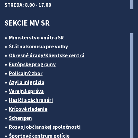
STREDA: 8.00 - 17.00
SEKCIE MV SR
Ministerstvo vnútra SR
Štátna komisia pre volby
Okresné úrady/Klientske centrá
Európske programy
Policajný zbor
Azyl a migrácia
Verejná správa
Hasiči a záchranári
Krízové riadenie
Schengen
Rozvoj občianskej spoločnosti
Športové centrum polície