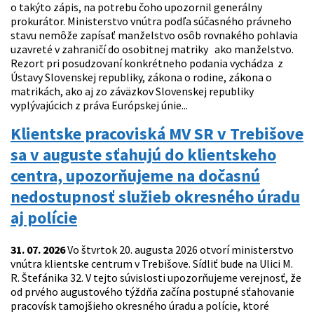
o takýto zápis, na potrebu čoho upozornil generálny
prokurátor. Ministerstvo vnútra podľa súčasného právneho
stavu nemôže zapísať manželstvo osôb rovnakého pohlavia
uzavreté v zahraničí do osobitnej matriky ako manželstvo.
Rezort pri posudzovaní konkrétneho podania vychádza z
Ústavy Slovenskej republiky, zákona o rodine, zákona o
matrikách, ako aj zo záväzkov Slovenskej republiky
vyplývajúcich z práva Európskej únie...
Klientske pracoviská MV SR v Trebišove
sa v auguste sťahujú do klientskeho
centra, upozorňujeme na dočasnú
nedostupnosť služieb okresného úradu
aj polície
31. 07. 2026
Vo štvrtok 20. augusta 2026 otvorí ministerstvo
vnútra klientske centrum v Trebišove. Sídliť bude na Ulici M.
R. Štefánika 32. V tejto súvislosti upozorňujeme verejnosť, že
od prvého augustového týždňa začína postupné sťahovanie
pracovísk tamojšieho okresného úradu a polície, ktoré