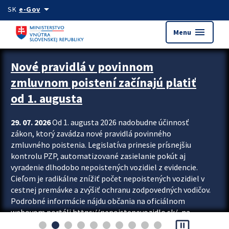
Preskocit na hlavný obsah
arrow_drop_down
SK
e-Gov
menu
Menu
Zastavit automatický posun upútavok
Nové pravidlá v povinnom
zmluvnom poistení začínajú platiť
od 1. augusta
29. 07. 2026
Od 1. augusta 2026 nadobudne účinnosť
zákon, ktorý zavádza nové pravidlá povinného
zmluvného poistenia. Legislatíva prinesie prísnejšiu
kontrolu PZP, automatizované zasielanie pokút aj
vyradenie dlhodobo nepoistených vozidiel z evidencie.
Cieľom je radikálne znížiť počet nepoistených vozidiel v
cestnej premávke a zvýšiť ochranu zodpovedných vodičov.
Podrobné informácie nájdu občania na oficiálnom
webovom portáli https://nepoistenevozidlo.sk/, na
pause_presentation
ktorom od augusta pribudne aj možnosť overiť si...