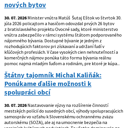
nových bytov
30. 07. 2026
Minister vnútra Matúš Šutaj Eštok vo štvrtok 30.
júla 2026 policajtom a hasičom odovzdal prvých 26 bytov
z bratislavského projektu Ovocné sady, ktoré ministerstvo
vnútra zabezpečilo v rámci systému štátom podporovaného
nájomného bývania. Dostupné bývanie je jedným z
rozhodujúcich faktorov pri získavaní a udržaní ľudí v
kľúčových profesiách. V čase vysokých cien nehnuteľností a
komerčných nájmov ponúka táto forma bývania reálnu
pomoc najmä mladým ľuďom a rodinám, pre ktoré je kúpa...
Štátny tajomník Michal Kaliňák:
Ponúkame ďalšie možnosti k
spolupráci obcí
30. 07. 2026
Nastavovanie výzvy na rozšírenie činností
mestských polícií do susedných obcí, výhody spolupracujúcich
samospráv vo vzťahu k Slovenskému ochrannému zväzu
autorskému (SOZA), ale aj na umocnenie bezpečia na