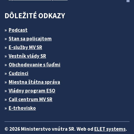
DÔLEŽITÉ ODKAZY
Podcast
Stan sa policajtom
E-služby MV SR
Vestník vlády SR
Obchodovanie s ľuďmi
Cudzinci
Miestna štátna správa
Vládny program ESO
Call centrum MV SR
E-trhovisko
© 2026 Ministerstvo vnútra SR. Web od
ELET systems
.