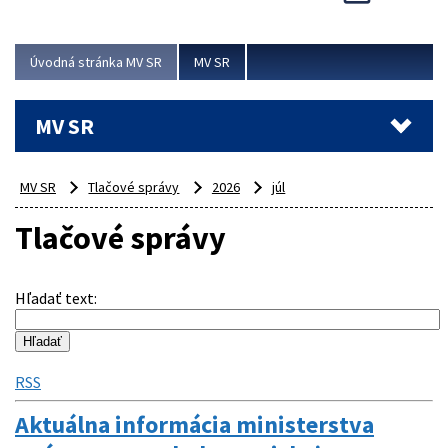
Viac
Úvodná stránka MV SR
MV SR
MV SR
MV SR
Tlačové správy
2026
júl
Tlačové správy
Hľadať text
:
RSS
Aktuálna informácia ministerstva