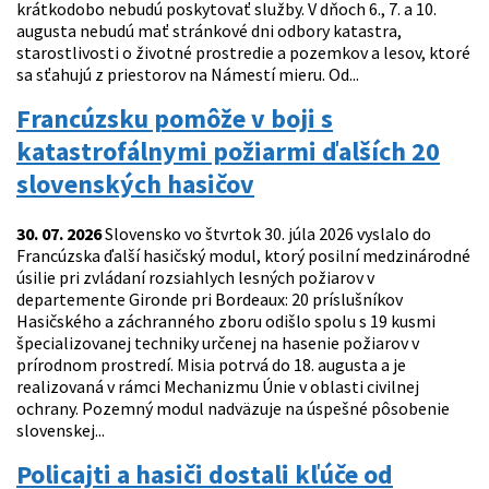
krátkodobo nebudú poskytovať služby. V dňoch 6., 7. a 10.
augusta nebudú mať stránkové dni odbory katastra,
starostlivosti o životné prostredie a pozemkov a lesov, ktoré
sa sťahujú z priestorov na Námestí mieru. Od...
Francúzsku pomôže v boji s
katastrofálnymi požiarmi ďalších 20
slovenských hasičov
30. 07. 2026
Slovensko vo štvrtok 30. júla 2026 vyslalo do
Francúzska ďalší hasičský modul, ktorý posilní medzinárodné
úsilie pri zvládaní rozsiahlych lesných požiarov v
departemente Gironde pri Bordeaux: 20 príslušníkov
Hasičského a záchranného zboru odišlo spolu s 19 kusmi
špecializovanej techniky určenej na hasenie požiarov v
prírodnom prostredí. Misia potrvá do 18. augusta a je
realizovaná v rámci Mechanizmu Únie v oblasti civilnej
ochrany. Pozemný modul nadväzuje na úspešné pôsobenie
slovenskej...
Policajti a hasiči dostali kľúče od