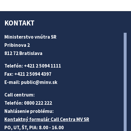
KONTAKT
Ministerstvo vnútra SR
Pribinova 2
812 72 Bratislava
Telefón: +421 2 5094 1111
Fax: +421 2 5094 4397
E-mail:
public@minv
.sk
Call centrum:
Telefón: 0800 222 222
Nahlásenie problému:
Kontaktný formulár Call Centra MV SR
PO, UT, ŠT, PIA: 8.00 - 16.00