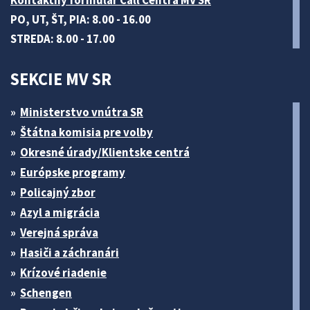
Kontaktný formulár Call Centra MV SR
PO, UT, ŠT, PIA: 8.00 - 16.00
STREDA: 8.00 - 17.00
SEKCIE MV SR
Ministerstvo vnútra SR
Štátna komisia pre volby
Okresné úrady/Klientske centrá
Európske programy
Policajný zbor
Azyl a migrácia
Verejná správa
Hasiči a záchranári
Krízové riadenie
Schengen