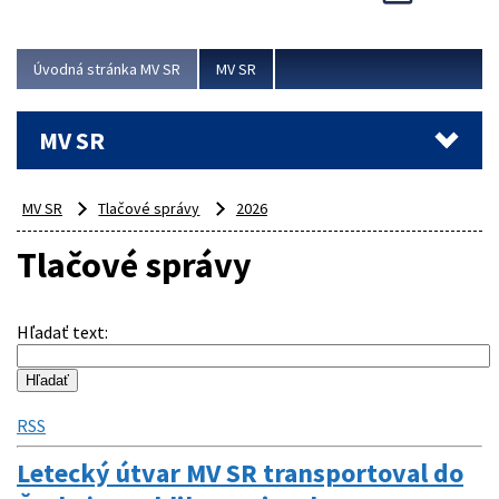
Viac
Úvodná stránka MV SR
MV SR
MV SR
MV SR
Tlačové správy
2026
Tlačové správy
Hľadať text
:
RSS
Letecký útvar MV SR transportoval do