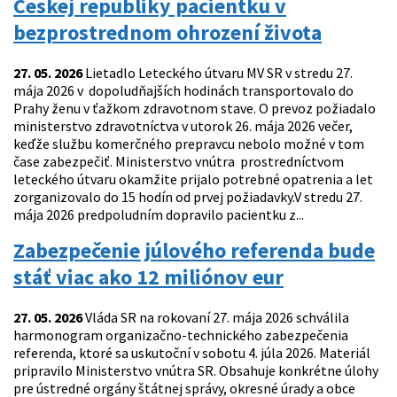
Českej republiky pacientku v
bezprostrednom ohrození života
27. 05. 2026
Lietadlo Leteckého útvaru MV SR v stredu 27.
mája 2026 v dopoludňajších hodinách transportovalo do
Prahy ženu v ťažkom zdravotnom stave. O prevoz požiadalo
ministerstvo zdravotníctva v utorok 26. mája 2026 večer,
keďže službu komerčného prepravcu nebolo možné v tom
čase zabezpečiť. Ministerstvo vnútra prostredníctvom
leteckého útvaru okamžite prijalo potrebné opatrenia a let
zorganizovalo do 15 hodín od prvej požiadavky.V stredu 27.
mája 2026 predpoludním dopravilo pacientku z...
Zabezpečenie júlového referenda bude
stáť viac ako 12 miliónov eur
27. 05. 2026
Vláda SR na rokovaní 27. mája 2026 schválila
harmonogram organizačno-technického zabezpečenia
referenda, ktoré sa uskutoční v sobotu 4. júla 2026. Materiál
pripravilo Ministerstvo vnútra SR. Obsahuje konkrétne úlohy
pre ústredné orgány štátnej správy, okresné úrady a obce