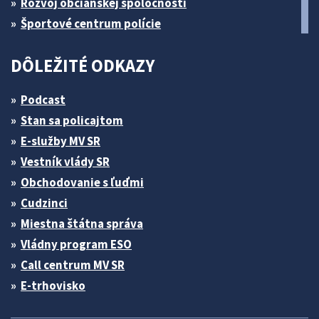
Rozvoj občianskej spoločnosti
Športové centrum polície
DÔLEŽITÉ ODKAZY
Podcast
Stan sa policajtom
E-služby MV SR
Vestník vlády SR
Obchodovanie s ľuďmi
Cudzinci
Miestna štátna správa
Vládny program ESO
Call centrum MV SR
E-trhovisko