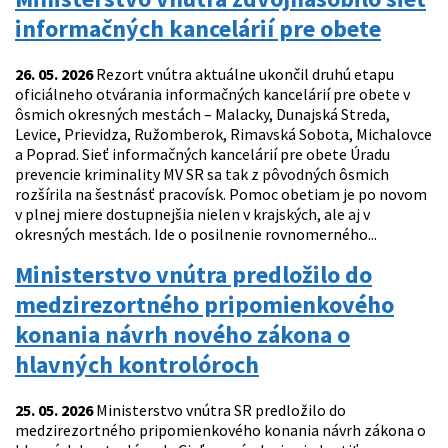
informačných kancelárií pre obete
26. 05. 2026
Rezort vnútra aktuálne ukončil druhú etapu
oficiálneho otvárania informačných kancelárií pre obete v
ôsmich okresných mestách – Malacky, Dunajská Streda,
Levice, Prievidza, Ružomberok, Rimavská Sobota, Michalovce
a Poprad. Sieť informačných kancelárií pre obete Úradu
prevencie kriminality MV SR sa tak z pôvodných ôsmich
rozšírila na šestnásť pracovísk. Pomoc obetiam je po novom
v plnej miere dostupnejšia nielen v krajských, ale aj v
okresných mestách. Ide o posilnenie rovnomerného...
Ministerstvo vnútra predložilo do
medzirezortného pripomienkového
konania návrh nového zákona o
hlavných kontrolóroch
25. 05. 2026
Ministerstvo vnútra SR predložilo do
medzirezortného pripomienkového konania návrh zákona o