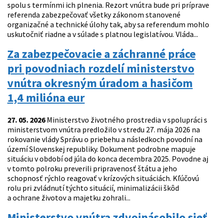
spolu s termínmi ich plnenia. Rezort vnútra bude pri príprave
referenda zabezpečovať všetky zákonom stanovené
organizačné a technické úlohy tak, aby sa referendum mohlo
uskutočniť riadne a v súlade s platnou legislatívou. Vláda...
Za zabezpečovacie a záchranné práce
pri povodniach rozdelí ministerstvo
vnútra okresným úradom a hasičom
1,4 milióna eur
27. 05. 2026
Ministerstvo životného prostredia v spolupráci s
ministerstvom vnútra predložilo v stredu 27. mája 2026 na
rokovanie vlády Správu o priebehu a následkoch povodní na
území Slovenskej republiky. Dokument podrobne mapuje
situáciu v období od júla do konca decembra 2025. Povodne aj
v tomto polroku preverili pripravenosť štátu a jeho
schopnosť rýchlo reagovať v krízových situáciách. Kľúčovú
rolu pri zvládnutí týchto situácií, minimalizácii škôd
a ochrane životov a majetku zohrali...
Ministerstvo vnútra zdvojnásobilo sieť