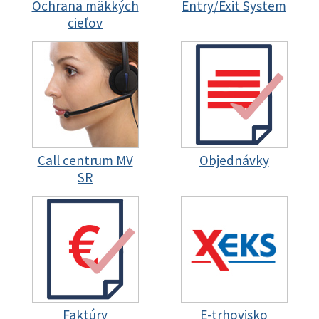
Ochrana mäkkých
Entry/Exit System
cieľov
Call centrum MV
Objednávky
SR
Faktúry
E-trhovisko