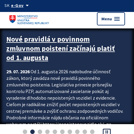
Preskocit na hlavný obsah
arrow_drop_down
SK
e-Gov
menu
Menu
Zastavit automatický posun upútavok
Nové pravidlá v povinnom
zmluvnom poistení začínajú platiť
od 1. augusta
29. 07. 2026
Od 1. augusta 2026 nadobudne účinnosť
zákon, ktorý zavádza nové pravidlá povinného
zmluvného poistenia. Legislatíva prinesie prísnejšiu
kontrolu PZP, automatizované zasielanie pokút aj
vyradenie dlhodobo nepoistených vozidiel z evidencie.
Cieľom je radikálne znížiť počet nepoistených vozidiel v
cestnej premávke a zvýšiť ochranu zodpovedných vodičov.
Podrobné informácie nájdu občania na oficiálnom
webovom portáli https://nepoistenevozidlo.sk/, na
pause_presentation
ktorom od augusta pribudne aj možnosť overiť si...