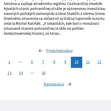
históriu a zvyšuje atraktivitu regiónu. Cezhraničný chodník
bývalých staníc pohraničnej stráže je významnou investíciou
viacerých poľských samospráv a obce Stakčín z okresu Snina.
Dnešného otvorenia sa zúčastnil aj štátny tajomník rezortu
vnútra Michal Kaliňák. „V lokalitách, kde boli v minulosti
situované stanice pohraničnej stráže na poľsko-
československej hranici, sú teraz...
Predchádzajúca
stránka
1
⋯
6
7
8
9
10
11
12
13
14
⋯
30
Nasledujúca
stránka