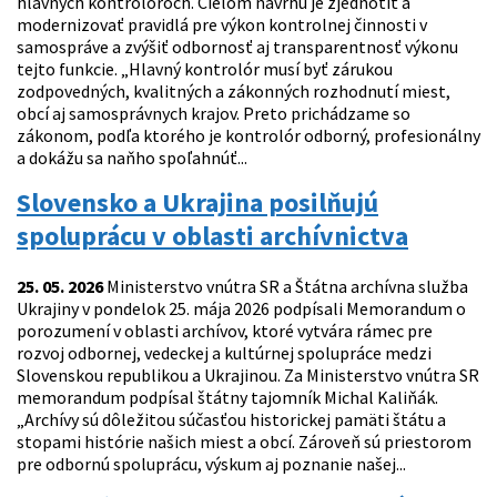
hlavných kontrolóroch. Cieľom návrhu je zjednotiť a
modernizovať pravidlá pre výkon kontrolnej činnosti v
samospráve a zvýšiť odbornosť aj transparentnosť výkonu
tejto funkcie. „Hlavný kontrolór musí byť zárukou
zodpovedných, kvalitných a zákonných rozhodnutí miest,
obcí aj samosprávnych krajov. Preto prichádzame so
zákonom, podľa ktorého je kontrolór odborný, profesionálny
a dokážu sa naňho spoľahnúť...
Slovensko a Ukrajina posilňujú
spoluprácu v oblasti archívnictva
25. 05. 2026
Ministerstvo vnútra SR a Štátna archívna služba
Ukrajiny v pondelok 25. mája 2026 podpísali Memorandum o
porozumení v oblasti archívov, ktoré vytvára rámec pre
rozvoj odbornej, vedeckej a kultúrnej spolupráce medzi
Slovenskou republikou a Ukrajinou. Za Ministerstvo vnútra SR
memorandum podpísal štátny tajomník Michal Kaliňák.
„Archívy sú dôležitou súčasťou historickej pamäti štátu a
stopami histórie našich miest a obcí. Zároveň sú priestorom
pre odbornú spoluprácu, výskum aj poznanie našej...