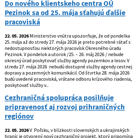
Do nového klientskeho centra OÚ
Pezinok sa od 25. mája sťahujú ďalšie
pracoviská
22. 05. 2026
Ministerstvo vnútra upozorňuje, že od pondelka
25. mája až do stredy 27. mája 2026 je preto potrebné rátať s
nedostupnosťou niektorých pracovísk Okresného úradu
Pezinok. V pondelok a utorok /25. – 26. máj 2026 / nebude
okresný úrad poskytovať služby agendy pozemkov a lesov. V
stredu 27. mája 2026 nebudú dostupné služby agendy cestnej
dopravy a pozemných komunikácií. Od štvrtka 28. mája 2026
budú uvedené pracoviská, vrátane odboru krízového riadenia,
poskytovať služby v...
Cezhraničná spolupráca posilňuje
pripravenosť aj rozvoj prihraničných
regiónov
22. 05. 2026
V Poľsku, v blízkosti slovenských a ukrajinských
hraníc je otvorený nový cezhraničný projekt, ktorý pripomína