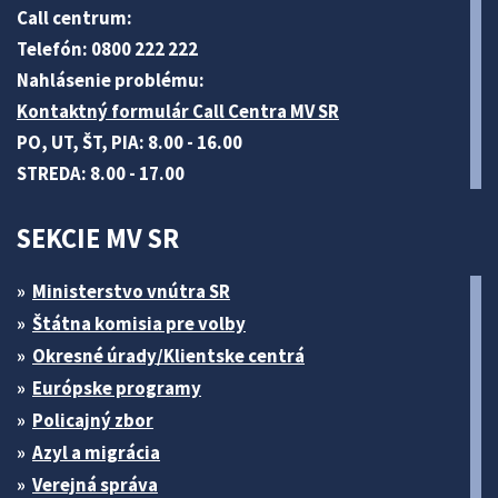
Call centrum:
Telefón: 0800 222 222
Nahlásenie problému:
Kontaktný formulár Call Centra MV SR
PO, UT, ŠT, PIA: 8.00 - 16.00
STREDA: 8.00 - 17.00
SEKCIE MV SR
Ministerstvo vnútra SR
Štátna komisia pre volby
Okresné úrady/Klientske centrá
Európske programy
Policajný zbor
Azyl a migrácia
Verejná správa