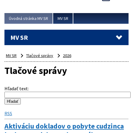
Viac
Úvodná stránka MV SR
MV SR
MV SR
MV SR
Tlačové správy
2026
Tlačové správy
Hľadať text
:
RSS
Aktiváciu dokladov o pobyte cudzinca