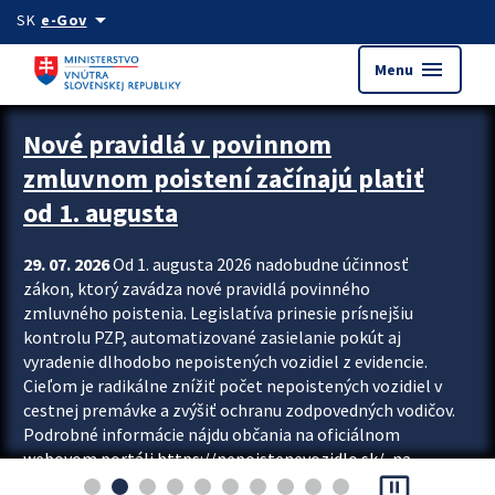
Preskocit na hlavný obsah
arrow_drop_down
SK
e-Gov
menu
Menu
Zastavit automatický posun upútavok
Nové pravidlá v povinnom
zmluvnom poistení začínajú platiť
od 1. augusta
29. 07. 2026
Od 1. augusta 2026 nadobudne účinnosť
zákon, ktorý zavádza nové pravidlá povinného
zmluvného poistenia. Legislatíva prinesie prísnejšiu
kontrolu PZP, automatizované zasielanie pokút aj
vyradenie dlhodobo nepoistených vozidiel z evidencie.
Cieľom je radikálne znížiť počet nepoistených vozidiel v
cestnej premávke a zvýšiť ochranu zodpovedných vodičov.
Podrobné informácie nájdu občania na oficiálnom
webovom portáli https://nepoistenevozidlo.sk/, na
pause_presentation
ktorom od augusta pribudne aj možnosť overiť si...