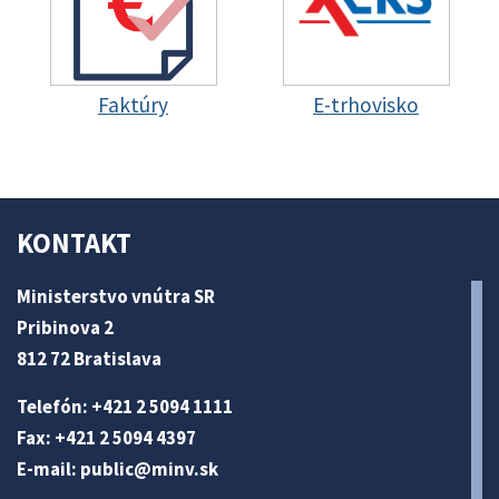
Faktúry
E-trhovisko
KONTAKT
Ministerstvo vnútra SR
Pribinova 2
812 72 Bratislava
Telefón: +421 2 5094 1111
Fax: +421 2 5094 4397
E-mail:
public@minv
.sk