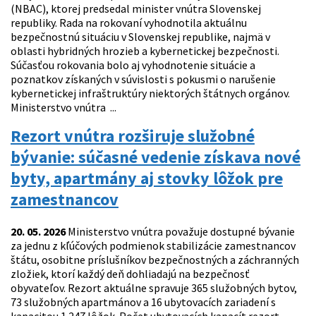
(NBAC), ktorej predsedal minister vnútra Slovenskej
republiky. Rada na rokovaní vyhodnotila aktuálnu
bezpečnostnú situáciu v Slovenskej republike, najmä v
oblasti hybridných hrozieb a kybernetickej bezpečnosti.
Súčasťou rokovania bolo aj vyhodnotenie situácie a
poznatkov získaných v súvislosti s pokusmi o narušenie
kybernetickej infraštruktúry niektorých štátnych orgánov.
Ministerstvo vnútra ...
Rezort vnútra rozširuje služobné
bývanie: súčasné vedenie získava nové
byty, apartmány aj stovky lôžok pre
zamestnancov
20. 05. 2026
Ministerstvo vnútra považuje dostupné bývanie
za jednu z kľúčových podmienok stabilizácie zamestnancov
štátu, osobitne príslušníkov bezpečnostných a záchranných
zložiek, ktorí každý deň dohliadajú na bezpečnosť
obyvateľov. Rezort aktuálne spravuje 365 služobných bytov,
73 služobných apartmánov a 16 ubytovacích zariadení s