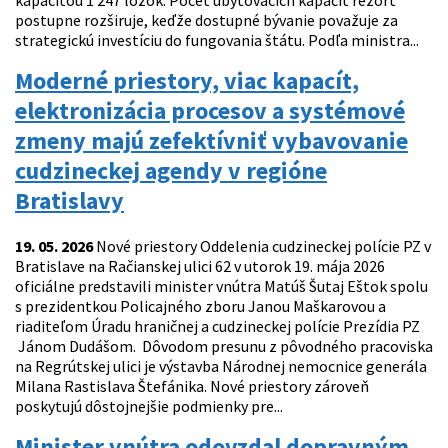
kapacitou 1 247 lôžok. Počet ubytovacích kapacít rezort
postupne rozširuje, keďže dostupné bývanie považuje za
strategickú investíciu do fungovania štátu. Podľa ministra...
Moderné priestory, viac kapacít,
elektronizácia procesov a systémové
zmeny majú zefektívniť vybavovanie
cudzineckej agendy v regióne
Bratislavy
19. 05. 2026
Nové priestory Oddelenia cudzineckej polície PZ v
Bratislave na Račianskej ulici 62 v utorok 19. mája 2026
oficiálne predstavili minister vnútra Matúš Šutaj Eštok spolu
s prezidentkou Policajného zboru Janou Maškarovou a
riaditeľom Úradu hraničnej a cudzineckej polície Prezídia PZ
Jánom Dudášom. Dôvodom presunu z pôvodného pracoviska
na Regrútskej ulici je výstavba Národnej nemocnice generála
Milana Rastislava Štefánika. Nové priestory zároveň
poskytujú dôstojnejšie podmienky pre...
Minister vnútra odovzdal dopravným