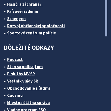
Hasiči a záchranári
Krízové riadenie
Schengen
Rozvoj občianskej spoločnosti
Športové centrum polície
DÔLEŽITÉ ODKAZY
Podcast
Stan sa policajtom
E-služby MV SR
Vestník vlády SR
Obchodovanie s ľuďmi
Cudzinci
Miestna štátna správa
Vládny program ESO