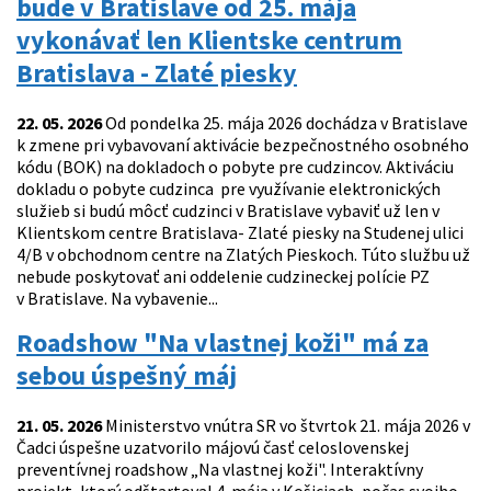
bude v Bratislave od 25. mája
vykonávať len Klientske centrum
Bratislava - Zlaté piesky
22. 05. 2026
Od pondelka 25. mája 2026 dochádza v Bratislave
k zmene pri vybavovaní aktivácie bezpečnostného osobného
kódu (BOK) na dokladoch o pobyte pre cudzincov. Aktiváciu
dokladu o pobyte cudzinca pre využívanie elektronických
služieb si budú môcť cudzinci v Bratislave vybaviť už len v
Klientskom centre Bratislava- Zlaté piesky na Studenej ulici
4/B v obchodnom centre na Zlatých Pieskoch. Túto službu už
nebude poskytovať ani oddelenie cudzineckej polície PZ
v Bratislave. Na vybavenie...
Roadshow "Na vlastnej koži" má za
sebou úspešný máj
21. 05. 2026
Ministerstvo vnútra SR vo štvrtok 21. mája 2026 v
Čadci úspešne uzatvorilo májovú časť celoslovenskej
preventívnej roadshow „Na vlastnej koži". Interaktívny