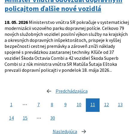
policajtom ďalšie nové vozidlá
18. 05. 2026
Ministerstvo vnútra SR pokračuje v systematickej
modernizácii vozového parku dopravnej polície. Celkovo 79
nových služobných vozidiel posilní výkon služby na krajských
a okresných dopravných inšpektorátoch, prispeje k vyššej
bezpečnosti cestnej premávky a zároveň zníži náklady
spojené s prevádzkou zastaranej techniky. Kľúče od 37
vozidiel Škoda Octavia Combi a 42 vozidiel Škoda Superb
Combi si z rúk ministra vnútra SR Matúša Šutaja Eštoka
prevzali dopravní policajti v pondelok 18. mája 2026...
Predchádzajúca
stránka
1
⋯
7
8
9
10
11
12
13
14
15
⋯
30
Nasledujúca
stránka