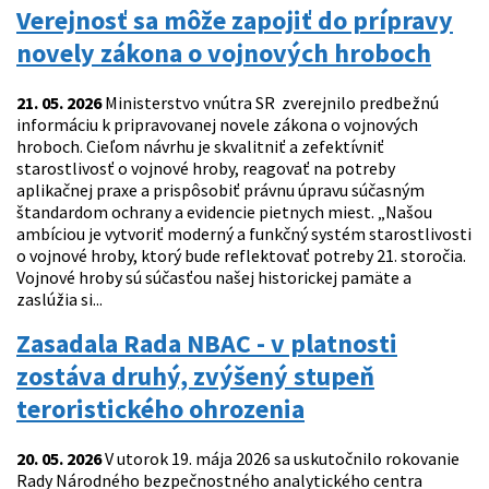
Verejnosť sa môže zapojiť do prípravy
novely zákona o vojnových hroboch
21. 05. 2026
Ministerstvo vnútra SR zverejnilo predbežnú
informáciu k pripravovanej novele zákona o vojnových
hroboch. Cieľom návrhu je skvalitniť a zefektívniť
starostlivosť o vojnové hroby, reagovať na potreby
aplikačnej praxe a prispôsobiť právnu úpravu súčasným
štandardom ochrany a evidencie pietnych miest. „Našou
ambíciou je vytvoriť moderný a funkčný systém starostlivosti
o vojnové hroby, ktorý bude reflektovať potreby 21. storočia.
Vojnové hroby sú súčasťou našej historickej pamäte a
zaslúžia si...
Zasadala Rada NBAC - v platnosti
zostáva druhý, zvýšený stupeň
teroristického ohrozenia
20. 05. 2026
V utorok 19. mája 2026 sa uskutočnilo rokovanie
Rady Národného bezpečnostného analytického centra