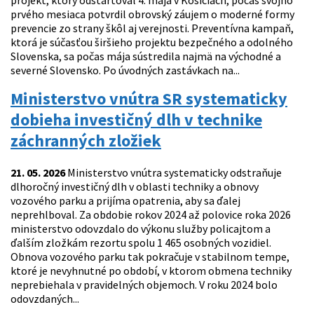
projekt, ktorý odštartoval 4. mája v Košiciach, počas svojho
prvého mesiaca potvrdil obrovský záujem o moderné formy
prevencie zo strany škôl aj verejnosti. Preventívna kampaň,
ktorá je súčasťou širšieho projektu bezpečného a odolného
Slovenska, sa počas mája sústredila najmä na východné a
severné Slovensko. Po úvodných zastávkach na...
Ministerstvo vnútra SR systematicky
dobieha investičný dlh v technike
záchranných zložiek
21. 05. 2026
Ministerstvo vnútra systematicky odstraňuje
dlhoročný investičný dlh v oblasti techniky a obnovy
vozového parku a prijíma opatrenia, aby sa ďalej
neprehlboval. Za obdobie rokov 2024 až polovice roka 2026
ministerstvo odovzdalo do výkonu služby policajtom a
ďalším zložkám rezortu spolu 1 465 osobných vozidiel.
Obnova vozového parku tak pokračuje v stabilnom tempe,
ktoré je nevyhnutné po období, v ktorom obmena techniky
neprebiehala v pravidelných objemoch. V roku 2024 bolo
odovzdaných...