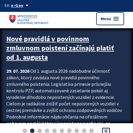
Preskocit na hlavný obsah
arrow_drop_down
SK
e-Gov
menu
Menu
Zastavit automatický posun upútavok
Nové pravidlá v povinnom
zmluvnom poistení začínajú platiť
od 1. augusta
29. 07. 2026
Od 1. augusta 2026 nadobudne účinnosť
zákon, ktorý zavádza nové pravidlá povinného
zmluvného poistenia. Legislatíva prinesie prísnejšiu
kontrolu PZP, automatizované zasielanie pokút aj
vyradenie dlhodobo nepoistených vozidiel z evidencie.
Cieľom je radikálne znížiť počet nepoistených vozidiel v
cestnej premávke a zvýšiť ochranu zodpovedných vodičov.
Podrobné informácie nájdu občania na oficiálnom
webovom portáli https://nepoistenevozidlo.sk/, na
pause_presentation
ktorom od augusta pribudne aj možnosť overiť si...