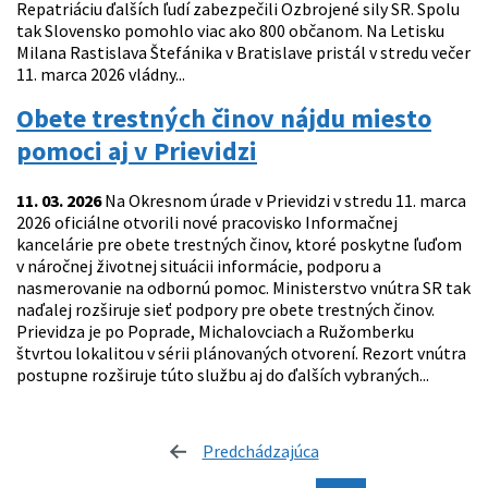
Repatriáciu ďalších ľudí zabezpečili Ozbrojené sily SR. Spolu
tak Slovensko pomohlo viac ako 800 občanom. Na Letisku
Milana Rastislava Štefánika v Bratislave pristál v stredu večer
11. marca 2026 vládny...
Obete trestných činov nájdu miesto
pomoci aj v Prievidzi
11. 03. 2026
Na Okresnom úrade v Prievidzi v stredu 11. marca
2026 oficiálne otvorili nové pracovisko Informačnej
kancelárie pre obete trestných činov, ktoré poskytne ľuďom
v náročnej životnej situácii informácie, podporu a
nasmerovanie na odbornú pomoc. Ministerstvo vnútra SR tak
naďalej rozširuje sieť podpory pre obete trestných činov.
Prievidza je po Poprade, Michalovciach a Ružomberku
štvrtou lokalitou v sérii plánovaných otvorení. Rezort vnútra
postupne rozširuje túto službu aj do ďalších vybraných...
Predchádzajúca
stránka