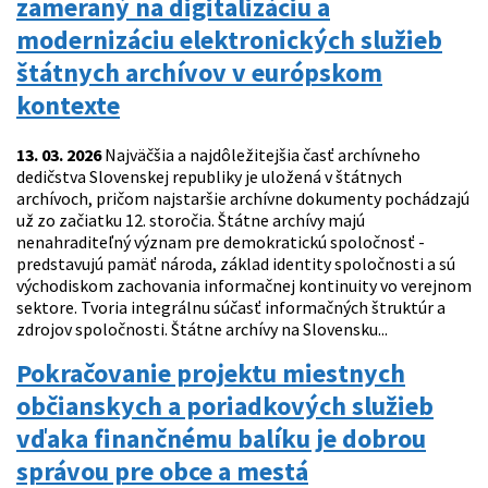
zameraný na digitalizáciu a
modernizáciu elektronických služieb
štátnych archívov v európskom
kontexte
13. 03. 2026
Najväčšia a najdôležitejšia časť archívneho
dedičstva Slovenskej republiky je uložená v štátnych
archívoch, pričom najstaršie archívne dokumenty pochádzajú
už zo začiatku 12. storočia. Štátne archívy majú
nenahraditeľný význam pre demokratickú spoločnosť -
predstavujú pamäť národa, základ identity spoločnosti a sú
východiskom zachovania informačnej kontinuity vo verejnom
sektore. Tvoria integrálnu súčasť informačných štruktúr a
zdrojov spoločnosti. Štátne archívy na Slovensku...
Pokračovanie projektu miestnych
občianskych a poriadkových služieb
vďaka finančnému balíku je dobrou
správou pre obce a mestá