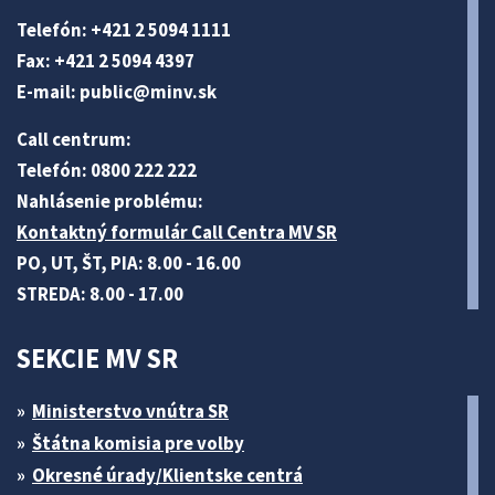
Telefón: +421 2 5094 1111
Fax: +421 2 5094 4397
E-mail:
public@minv
.sk
Call centrum:
Telefón: 0800 222 222
Nahlásenie problému:
Kontaktný formulár Call Centra MV SR
PO, UT, ŠT, PIA: 8.00 - 16.00
STREDA: 8.00 - 17.00
SEKCIE MV SR
Ministerstvo vnútra SR
Štátna komisia pre volby
Okresné úrady/Klientske centrá