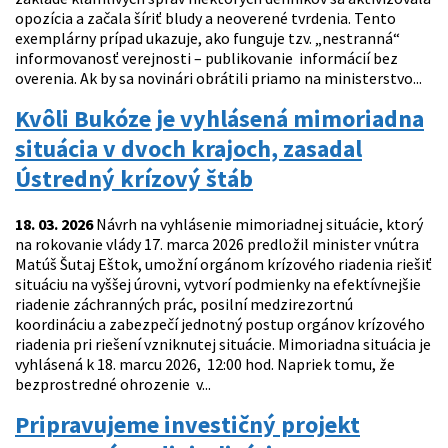
opozícia a začala šíriť bludy a neoverené tvrdenia. Tento
exemplárny prípad ukazuje, ako funguje tzv. „nestranná“
informovanosť verejnosti – publikovanie informácií bez
overenia. Ak by sa novinári obrátili priamo na ministerstvo...
Kvôli Bukóze je vyhlásená mimoriadna
situácia v dvoch krajoch, zasadal
Ústredný krízový štáb
18. 03. 2026
Návrh na vyhlásenie mimoriadnej situácie, ktorý
na rokovanie vlády 17. marca 2026 predložil minister vnútra
Matúš Šutaj Eštok, umožní orgánom krízového riadenia riešiť
situáciu na vyššej úrovni, vytvorí podmienky na efektívnejšie
riadenie záchranných prác, posilní medzirezortnú
koordináciu a zabezpečí jednotný postup orgánov krízového
riadenia pri riešení vzniknutej situácie. Mimoriadna situácia je
vyhlásená k 18. marcu 2026, 12:00 hod. Napriek tomu, že
bezprostredné ohrozenie v...
Pripravujeme investičný projekt