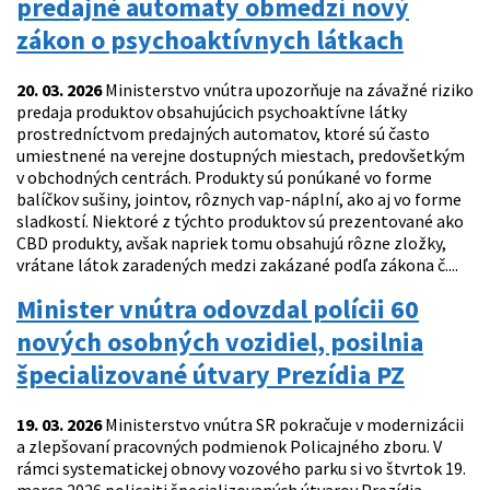
predajné automaty obmedzí nový
zákon o psychoaktívnych látkach
20. 03. 2026
Ministerstvo vnútra upozorňuje na závažné riziko
predaja produktov obsahujúcich psychoaktívne látky
prostredníctvom predajných automatov, ktoré sú často
umiestnené na verejne dostupných miestach, predovšetkým
v obchodných centrách. Produkty sú ponúkané vo forme
balíčkov sušiny, jointov, rôznych vap-náplní, ako aj vo forme
sladkostí. Niektoré z týchto produktov sú prezentované ako
CBD produkty, avšak napriek tomu obsahujú rôzne zložky,
vrátane látok zaradených medzi zakázané podľa zákona č....
Minister vnútra odovzdal polícii 60
nových osobných vozidiel, posilnia
špecializované útvary Prezídia PZ
19. 03. 2026
Ministerstvo vnútra SR pokračuje v modernizácii
a zlepšovaní pracovných podmienok Policajného zboru. V
rámci systematickej obnovy vozového parku si vo štvrtok 19.