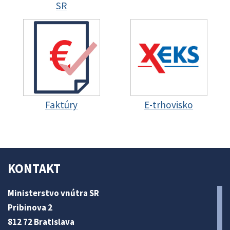
SR
Faktúry
E-trhovisko
KONTAKT
Ministerstvo vnútra SR
Pribinova 2
812 72 Bratislava