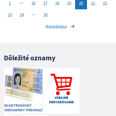
1
⋯
16
17
18
19
20
21
22
23
24
⋯
30
Nasledujúca
stránka
Dôležité oznamy