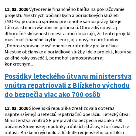
12. 03. 2026
Vytvorenie finančného balíka na pokračovanie
projektu Miestnych občianskych a poriadkových služieb
/MOPS/ je dobrou správou pre mnohé samosprávy, kde je
táto asistencia všeobecne prínosná. Obrovský dopyt aj
dlhoročné skúsenosti miest a obcí dokazujú, že tento projekt
musí mať finančné krytie teraz, aj z nových eurofondov.
„Dobrou správou je vyčlenenie eurofondov pre končiace
Miestne občianske a poriadkové služby. Ide o projekt, ktorý sa
za dlhé roky osvedčil, pomohol samosprávam aj
konkrétnym...
Posádky leteckého útvaru ministerstva
vnútra repatriovali z Blízkeho východu
do bezpečia viac ako 700 osôb
12. 03. 2026
Slovenská republika zrealizovala doteraz
najintenzívnejšiu leteckú repatriačnú operáciu. Letecký útvar
Ministerstva vnútra SR prepravil do bezpečia viac ako 700
občanov Slovenskej republiky a ďalších štátov, ktorí uviazli v
oblasti Blízkeho východu v dôsledku vojenského konfliktu.