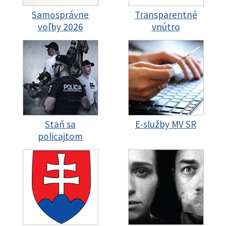
Samosprávne
Transparentné
voľby 2026
vnútro
Staň sa
E-služby MV SR
policajtom