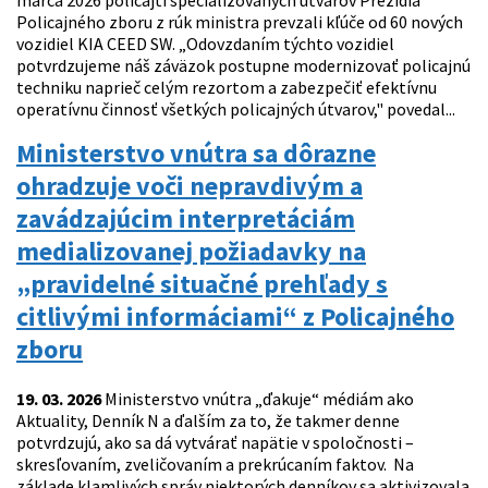
marca 2026 policajti špecializovaných útvarov Prezídia
Policajného zboru z rúk ministra prevzali kľúče od 60 nových
vozidiel KIA CEED SW. „Odovzdaním týchto vozidiel
potvrdzujeme náš záväzok postupne modernizovať policajnú
techniku naprieč celým rezortom a zabezpečiť efektívnu
operatívnu činnosť všetkých policajných útvarov," povedal...
Ministerstvo vnútra sa dôrazne
ohradzuje voči nepravdivým a
zavádzajúcim interpretáciám
medializovanej požiadavky na
„pravidelné situačné prehľady s
citlivými informáciami“ z Policajného
zboru
19. 03. 2026
Ministerstvo vnútra „ďakuje“ médiám ako
Aktuality, Denník N a ďalším za to, že takmer denne
potvrdzujú, ako sa dá vytvárať napätie v spoločnosti –
skresľovaním, zveličovaním a prekrúcaním faktov. Na
základe klamlivých správ niektorých denníkov sa aktivizovala