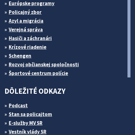
Európske programy
Policajný zbor
Azyl a migrácia
Verejná správa
Hasiči a záchranári
Krízové riadenie
Schengen
Rozvoj občianskej spoločnosti
Športové centrum polície
DÔLEŽITÉ ODKAZY
Podcast
Stan sa policajtom
E-služby MV SR
Vestník vlády SR