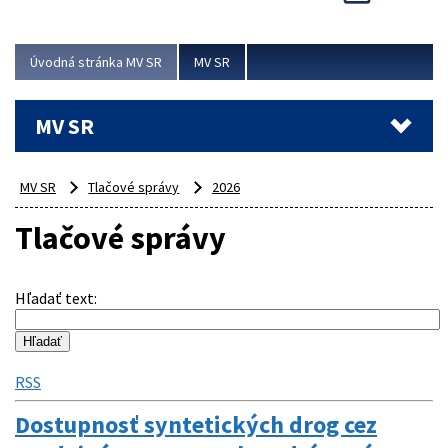
Viac
Úvodná stránka MV SR
MV SR
MV SR
MV SR
Tlačové správy
2026
Tlačové správy
Hľadať text
:
RSS
Dostupnosť syntetických drog cez