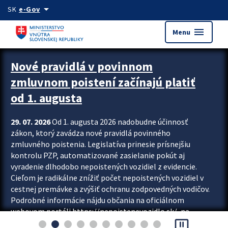
Preskocit na hlavný obsah
arrow_drop_down
SK
e-Gov
menu
Menu
Zastavit automatický posun upútavok
Nové pravidlá v povinnom
zmluvnom poistení začínajú platiť
od 1. augusta
29. 07. 2026
Od 1. augusta 2026 nadobudne účinnosť
zákon, ktorý zavádza nové pravidlá povinného
zmluvného poistenia. Legislatíva prinesie prísnejšiu
kontrolu PZP, automatizované zasielanie pokút aj
vyradenie dlhodobo nepoistených vozidiel z evidencie.
Cieľom je radikálne znížiť počet nepoistených vozidiel v
cestnej premávke a zvýšiť ochranu zodpovedných vodičov.
Podrobné informácie nájdu občania na oficiálnom
webovom portáli https://nepoistenevozidlo.sk/, na
pause_presentation
ktorom od augusta pribudne aj možnosť overiť si...