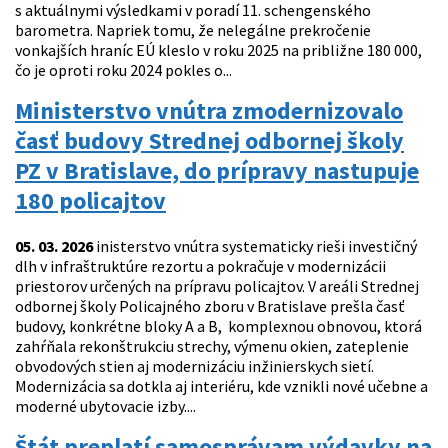
s aktuálnymi výsledkami v poradí 11. schengenského
barometra. Napriek tomu, že nelegálne prekročenie
vonkajších hraníc EÚ kleslo v roku 2025 na približne 180 000,
čo je oproti roku 2024 pokles o...
Ministerstvo vnútra zmodernizovalo
časť budovy Strednej odbornej školy
PZ v Bratislave, do prípravy nastupuje
180 policajtov
05. 03. 2026
inisterstvo vnútra systematicky rieši investičný
dlh v infraštruktúre rezortu a pokračuje v modernizácii
priestorov určených na prípravu policajtov. V areáli Strednej
odbornej školy Policajného zboru v Bratislave prešla časť
budovy, konkrétne bloky A a B, komplexnou obnovou, ktorá
zahŕňala rekonštrukciu strechy, výmenu okien, zateplenie
obvodových stien aj modernizáciu inžinierskych sietí.
Modernizácia sa dotkla aj interiéru, kde vznikli nové učebne a
moderné ubytovacie izby....
Štát preplatí samosprávam výdavky na