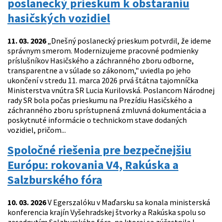
poslanecký prieskum k obstaraniu
hasičských vozidiel
11. 03. 2026
„Dnešný poslanecký prieskum potvrdil, že ideme
správnym smerom. Modernizujeme pracovné podmienky
príslušníkov Hasičského a záchranného zboru odborne,
transparentne a v súlade so zákonom," uviedla po jeho
ukončení v stredu 11. marca 2026 prvá štátna tajomníčka
Ministerstva vnútra SR Lucia Kurilovská. Poslancom Národnej
rady SR bola počas prieskumu na Prezídiu Hasičského a
záchranného zboru sprístupnená zmluvná dokumentácia a
poskytnuté informácie o technickom stave dodaných
vozidiel, pričom...
Spoločné riešenia pre bezpečnejšiu
Európu: rokovania V4, Rakúska a
Salzburského fóra
10. 03. 2026
V Egerszalóku v Maďarsku sa konala ministerská
konferencia krajín Vyšehradskej štvorky a Rakúska spolu so