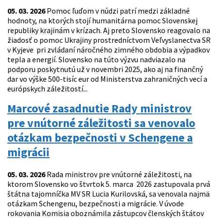
05. 03. 2026
Pomoc ľuďom v núdzi patrí medzi základné
hodnoty, na ktorých stojí humanitárna pomoc Slovenskej
republiky krajinám v krízach. Aj preto Slovensko reagovalo na
žiadosť o pomoc Ukrajiny prostredníctvom Veľvyslanectva SR
v Kyjeve pri zvládaní náročného zimného obdobia a výpadkov
tepla a energií. Slovensko na túto výzvu nadviazalo na
podporu poskytnutú už v novembri 2025, ako aj na finančný
dar vo výške 500-tisíc eur od Ministerstva zahraničných vecí a
európskych záležitostí...
Marcové zasadnutie Rady ministrov
pre vnútorné záležitosti sa venovalo
otázkam bezpečnosti v Schengene a
migrácii
05. 03. 2026
Rada ministrov pre vnútorné záležitosti, na
ktorom Slovensko vo štvrtok 5. marca 2026 zastupovala prvá
štátna tajomníčka MV SR Lucia Kurilovská, sa venovala najmä
otázkam Schengenu, bezpečnosti a migrácie. V úvode
rokovania Komisia oboznámila zástupcov členských štátov