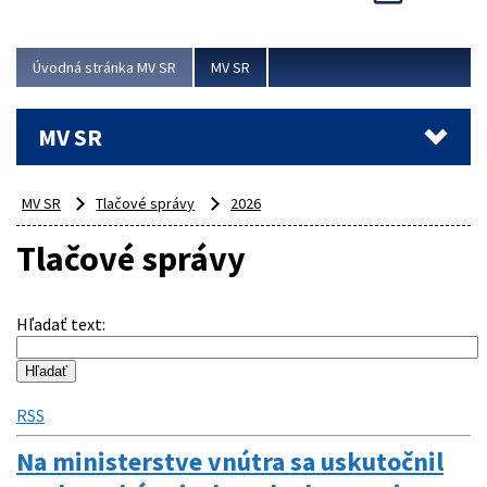
Viac
Úvodná stránka MV SR
MV SR
MV SR
MV SR
Tlačové správy
2026
Tlačové správy
Hľadať text
:
RSS
Na ministerstve vnútra sa uskutočnil