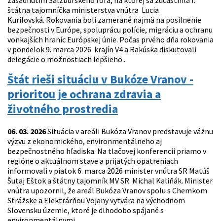
zasadnutím Salzburského fóra, na ktorej sa zúčastnila I.
štátna tajomníčka ministerstva vnútra Lucia
Kurilovská. Rokovania boli zamerané najmä na posilnenie
bezpečnosti v Európe, spoluprácu polície, migráciu a ochranu
vonkajších hraníc Európskej únie. Počas prvého dňa rokovania
v pondelok 9. marca 2026 krajín V4 a Rakúska diskutovali
delegácie o možnostiach lepšieho...
Štát rieši situáciu v Bukóze Vranov -
prioritou je ochrana zdravia a
životného prostredia
06. 03. 2026
Situácia v areáli Bukóza Vranov predstavuje vážnu
výzvu z ekonomického, environmentálneho aj
bezpečnostného hľadiska. Na tlačovej konferencii priamo v
regióne o aktuálnom stave a prijatých opatreniach
informovali v piatok 6. marca 2026 minister vnútra SR Matúš
Šutaj Eštok a štátny tajomník MV SR Michal Kaliňák. Minister
vnútra upozornil, že areál Bukóza Vranov spolu s Chemkom
Strážske a Elektrárňou Vojany vytvára na východnom
Slovensku územie, ktoré je dlhodobo spájané s
environmentálnymi...