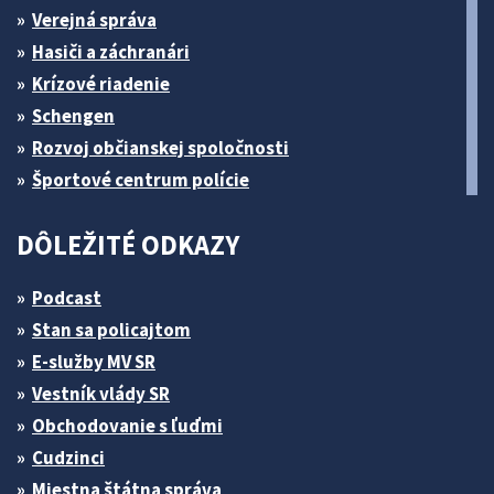
Verejná správa
Hasiči a záchranári
Krízové riadenie
Schengen
Rozvoj občianskej spoločnosti
Športové centrum polície
DÔLEŽITÉ ODKAZY
Podcast
Stan sa policajtom
E-služby MV SR
Vestník vlády SR
Obchodovanie s ľuďmi
Cudzinci
Miestna štátna správa