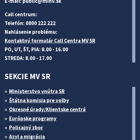
E-mail:
public@minv
.sk
Call centrum:
Telefón: 0800 222 222
Nahlásenie problému:
Kontaktný formulár Call Centra MV SR
PO, UT, ŠT, PIA: 8.00 - 16.00
STREDA: 8.00 - 17.00
SEKCIE MV SR
Ministerstvo vnútra SR
Štátna komisia pre volby
Okresné úrady/Klientske centrá
Európske programy
Policajný zbor
Azyl a migrácia