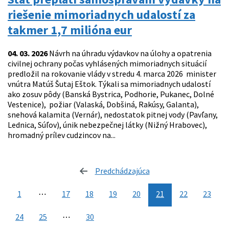
riešenie mimoriadnych udalostí za
takmer 1,7 milióna eur
04. 03. 2026
Návrh na úhradu výdavkov na úlohy a opatrenia
civilnej ochrany počas vyhlásených mimoriadnych situácií
predložil na rokovanie vlády v stredu 4. marca 2026 minister
vnútra Matúš Šutaj Eštok. Týkali sa mimoriadnych udalostí
ako zosuv pôdy (Banská Bystrica, Podhorie, Pukanec, Dolné
Vestenice), požiar (Valaská, Dobšiná, Rakúsy, Galanta),
snehová kalamita (Vernár), nedostatok pitnej vody (Pavľany,
Lednica, Súľov), únik nebezpečnej látky (Nižný Hrabovec),
hromadný prílev cudzincov na...
Predchádzajúca
stránka
1
⋯
17
18
19
20
21
22
23
24
25
⋯
30