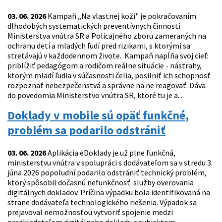
03. 06. 2026
Kampaň „Na vlastnej koži" je pokračovaním
dlhodobých systematických preventívnych činností
Ministerstva vnútra SR a Policajného zboru zameraných na
ochranu detí a mladých ľudí pred rizikami, s ktorými sa
stretávajú v každodennom živote. Kampaň napĺňa svoj cieľ:
priblížiť pedagógom a rodičom reálne situácie - nástrahy,
ktorým mladí ľudia v súčasnosti čelia, posilniť ich schopnosť
rozpoznať nebezpečenstvá a správne na ne reagovať. Dáva
do povedomia Ministerstvo vnútra SR, ktoré tu je a...
Doklady v mobile sú opäť funkčné,
problém sa podarilo odstrániť
03. 06. 2026
Aplikácia eDoklady je už plne funkčná,
ministerstvu vnútra v spolupráci s dodávateľom sa v stredu 3.
júna 2026 popoludní podarilo odstrániť technický problém,
ktorý spôsobil dočasnú nefunkčnosť služby overovania
digitálnych dokladov. Príčina výpadku bola identifikovaná na
strane dodávateľa technologického riešenia. Výpadok sa
prejavoval nemožnosťou vytvoriť spojenie medzi