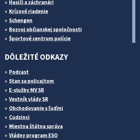
Hasiči a záchranári
Krízové riadenie
Schengen
Rozvoj občianskej spoločnosti
Športové centrum polície
DÔLEŽITÉ ODKAZY
Podcast
Stan sa policajtom
E-služby MV SR
Vestník vlády SR
Obchodovanie s ľuďmi
Cudzinci
Miestna štátna správa
Vládny program ESO