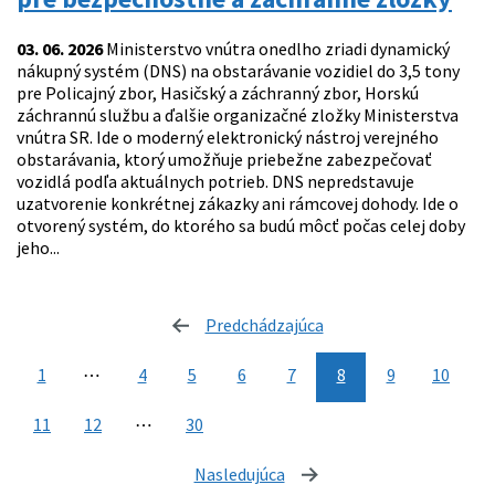
03. 06. 2026
Ministerstvo vnútra onedlho zriadi dynamický
nákupný systém (DNS) na obstarávanie vozidiel do 3,5 tony
pre Policajný zbor, Hasičský a záchranný zbor, Horskú
záchrannú službu a ďalšie organizačné zložky Ministerstva
vnútra SR. Ide o moderný elektronický nástroj verejného
obstarávania, ktorý umožňuje priebežne zabezpečovať
vozidlá podľa aktuálnych potrieb. DNS nepredstavuje
uzatvorenie konkrétnej zákazky ani rámcovej dohody. Ide o
otvorený systém, do ktorého sa budú môcť počas celej doby
jeho...
Predchádzajúca
stránka
1
⋯
4
5
6
7
8
9
10
11
12
⋯
30
Nasledujúca
stránka