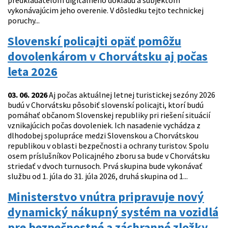
predkladateľom digitálneho dokladu a subjektom
vykonávajúcim jeho overenie. V dôsledku tejto technickej
poruchy...
Slovenskí policajti opäť pomôžu
dovolenkárom v Chorvátsku aj počas
leta 2026
03. 06. 2026
Aj počas aktuálnej letnej turistickej sezóny 2026
budú v Chorvátsku pôsobiť slovenskí policajti, ktorí budú
pomáhať občanom Slovenskej republiky pri riešení situácií
vznikajúcich počas dovoleniek. Ich nasadenie vychádza z
dlhodobej spolupráce medzi Slovenskou a Chorvátskou
republikou v oblasti bezpečnosti a ochrany turistov. Spolu
osem príslušníkov Policajného zboru sa bude v Chorvátsku
striedať v dvoch turnusoch. Prvá skupina bude vykonávať
službu od 1. júla do 31. júla 2026, druhá skupina od 1...
Ministerstvo vnútra pripravuje nový
dynamický nákupný systém na vozidlá
pre bezpečnostné a záchranné zložky