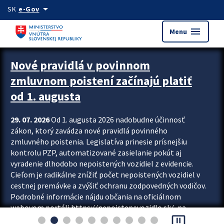
Preskocit na hlavný obsah
arrow_drop_down
SK
e-Gov
menu
Menu
Zastavit automatický posun upútavok
Nové pravidlá v povinnom
zmluvnom poistení začínajú platiť
od 1. augusta
29. 07. 2026
Od 1. augusta 2026 nadobudne účinnosť
zákon, ktorý zavádza nové pravidlá povinného
zmluvného poistenia. Legislatíva prinesie prísnejšiu
kontrolu PZP, automatizované zasielanie pokút aj
vyradenie dlhodobo nepoistených vozidiel z evidencie.
Cieľom je radikálne znížiť počet nepoistených vozidiel v
cestnej premávke a zvýšiť ochranu zodpovedných vodičov.
Podrobné informácie nájdu občania na oficiálnom
webovom portáli https://nepoistenevozidlo.sk/, na
pause_presentation
ktorom od augusta pribudne aj možnosť overiť si...