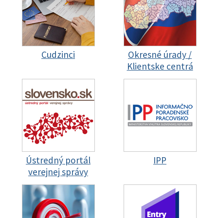
Cudzinci
Okresné úrady /
Klientske centrá
Ústredný portál
IPP
verejnej správy