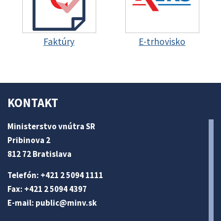
Faktúry
E-trhovisko
KONTAKT
Ministerstvo vnútra SR
Pribinova 2
812 72 Bratislava
Telefón: +421 2 5094 1111
Fax: +421 2 5094 4397
E-mail:
public@minv
.sk