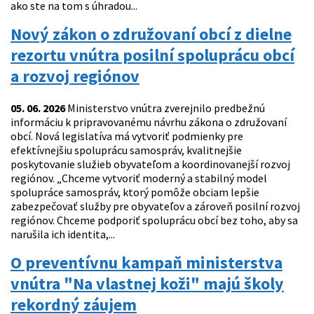
ako ste na tom s úhradou...
Nový zákon o združovaní obcí z dielne
rezortu vnútra posilní spoluprácu obcí
a rozvoj regiónov
05. 06. 2026
Ministerstvo vnútra zverejnilo predbežnú
informáciu k pripravovanému návrhu zákona o združovaní
obcí. Nová legislatíva má vytvoriť podmienky pre
efektívnejšiu spoluprácu samospráv, kvalitnejšie
poskytovanie služieb obyvateľom a koordinovanejší rozvoj
regiónov. „Chceme vytvoriť moderný a stabilný model
spolupráce samospráv, ktorý pomôže obciam lepšie
zabezpečovať služby pre obyvateľov a zároveň posilní rozvoj
regiónov. Chceme podporiť spoluprácu obcí bez toho, aby sa
narušila ich identita,...
O preventívnu kampaň ministerstva
vnútra "Na vlastnej koži" majú školy
rekordný záujem