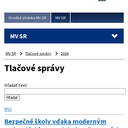
Viac
Úvodná stránka MV SR
MV SR
MV SR
MV SR
Tlačové správy
2026
Tlačové správy
Hľadať text
:
RSS
Bezpečné školy vďaka moderným