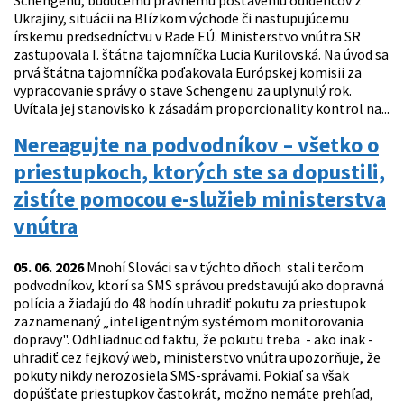
Schengenu, budúcemu právnemu postaveniu odídencov z
Ukrajiny, situácii na Blízkom východe či nastupujúcemu
írskemu predsedníctvu v Rade EÚ. Ministerstvo vnútra SR
zastupovala I. štátna tajomníčka Lucia Kurilovská. Na úvod sa
prvá štátna tajomníčka poďakovala Európskej komisii za
vypracovanie správy o stave Schengenu za uplynulý rok.
Uvítala jej stanovisko k zásadám proporcionality kontrol na...
Nereagujte na podvodníkov – všetko o
priestupkoch, ktorých ste sa dopustili,
zistíte pomocou e-služieb ministerstva
vnútra
05. 06. 2026
Mnohí Slováci sa v týchto dňoch stali terčom
podvodníkov, ktorí sa SMS správou predstavujú ako dopravná
polícia a žiadajú do 48 hodín uhradiť pokutu za priestupok
zaznamenaný „inteligentným systémom monitorovania
dopravy". Odhliadnuc od faktu, že pokutu treba - ako inak -
uhradiť cez fejkový web, ministerstvo vnútra upozorňuje, že
pokuty nikdy nerozosiela SMS-správami. Pokiaľ sa však
dopúšťate priestupkov častokrát, možno nemáte prehľad,