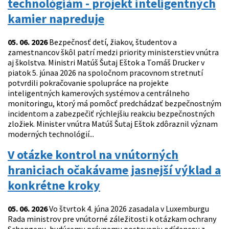
technológiám - projekt inteligentných
kamier napreduje
05. 06. 2026
Bezpečnosť detí, žiakov, študentov a
zamestnancov škôl patrí medzi priority ministerstiev vnútra
aj školstva. Ministri Matúš Šutaj Eštok a Tomáš Drucker v
piatok 5. júnaa 2026 na spoločnom pracovnom stretnutí
potvrdili pokračovanie spolupráce na projekte
inteligentných kamerových systémov a centrálneho
monitoringu, ktorý má pomôcť predchádzať bezpečnostným
incidentom a zabezpečiť rýchlejšiu reakciu bezpečnostných
zložiek. Minister vnútra Matúš Šutaj Eštok zdôraznil význam
moderných technológií...
V otázke kontrol na vnútorných
hraniciach očakávame jasnejší výklad a
konkrétne kroky
05. 06. 2026
Vo štvrtok 4. júna 2026 zasadala v Luxemburgu
Rada ministrov pre vnútorné záležitosti k otázkam ochrany