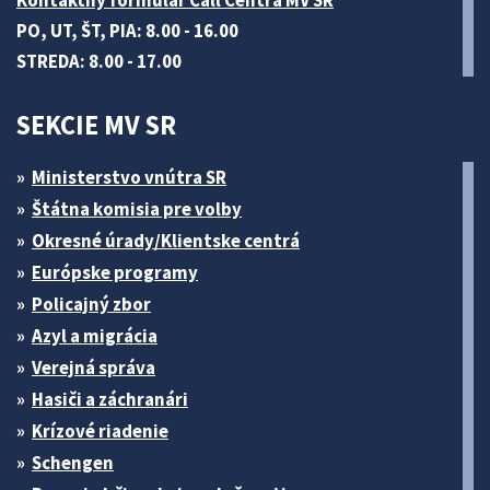
Kontaktný formulár Call Centra MV SR
PO, UT, ŠT, PIA: 8.00 - 16.00
STREDA: 8.00 - 17.00
SEKCIE MV SR
Ministerstvo vnútra SR
Štátna komisia pre volby
Okresné úrady/Klientske centrá
Európske programy
Policajný zbor
Azyl a migrácia
Verejná správa
Hasiči a záchranári
Krízové riadenie
Schengen