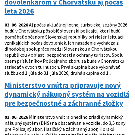
dovolenkárom v Chorvátsku aj počas
leta 2026
03. 06. 2026
Aj počas aktuálnej letnej turistickej sezóny 2026
budú v Chorvátsku pôsobiť slovenskí policajti, ktorí budú
pomáhať občanom Slovenskej republiky pri riešení situácií
vznikajúcich počas dovoleniek. Ich nasadenie vychádza z
dlhodobej spolupráce medzi Slovenskou a Chorvátskou
republikou v oblasti bezpečnosti a ochrany turistov. Spolu
osem príslušníkov Policajného zboru sa bude v Chorvátsku
striedať v dvoch turnusoch. Prvá skupina bude vykonávať
službu od 1. júla do 31. júla 2026, druhá skupina od 1...
Ministerstvo vnútra pripravuje nový
dynamický nákupný systém na vozidlá
pre bezpečnostné a záchranné zložky
03. 06. 2026
Ministerstvo vnútra onedlho zriadi dynamický
nákupný systém (DNS) na obstarávanie vozidiel do 3,5 tony
pre Policajný zbor, Hasičský a záchranný zbor, Horskú