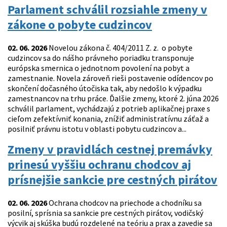
Parlament schválil rozsiahle zmeny v
zákone o pobyte cudzincov
02. 06. 2026
Novelou zákona č. 404/2011 Z. z. o pobyte
cudzincov sa do nášho právneho poriadku transponuje
európska smernica o jednotnom povolení na pobyt a
zamestnanie. Novela zároveň rieši postavenie odídencov po
skončení dočasného útočiska tak, aby nedošlo k výpadku
zamestnancov na trhu práce. Ďalšie zmeny, ktoré 2. júna 2026
schválil parlament, vychádzajú z potrieb aplikačnej praxe s
cieľom zefektívniť konania, znížiť administratívnu záťaž a
posilniť právnu istotu v oblasti pobytu cudzincov a...
Zmeny v pravidlách cestnej premávky
prinesú vyššiu ochranu chodcov aj
prísnejšie sankcie pre cestných pirátov
02. 06. 2026
Ochrana chodcov na priechode a chodníku sa
posilní, sprísnia sa sankcie pre cestných pirátov, vodičský
výcvik aj skúška budú rozdelené na teóriu a prax a zavedie sa