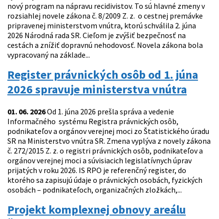
nový program na nápravu recidivistov. To sú hlavné zmeny v
rozsiahlej novele zákona č. 8/2009 Z. z. o cestnej premávke
pripravenej ministerstvom vnútra, ktorú schválila 2. júna
2026 Národná rada SR. Cieľom je zvýšiť bezpečnosť na
cestách a znížiť dopravnú nehodovosť. Novela zákona bola
vypracovaný na základe...
Register právnických osôb od 1. júna
2026 spravuje ministerstva vnútra
01. 06. 2026
Od 1. júna 2026 prešla správa a vedenie
Informačného systému Registra právnických osôb,
podnikateľov a orgánov verejnej moci zo Štatistického úradu
SR na Ministerstvo vnútra SR. Zmena vyplýva z novely zákona
č. 272/2015 Z. z. o registri právnických osôb, podnikateľov a
orgánov verejnej moci a súvisiacich legislatívnych úprav
prijatých v roku 2026. IS RPO je referenčný register, do
ktorého sa zapisujú údaje o právnických osobách, fyzických
osobách – podnikateľoch, organizačných zložkách,...
Projekt komplexnej obnovy areálu