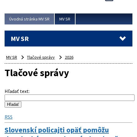
Viac
Úvodná stránka MV SR
MV SR
MV SR
MV SR
Tlačové správy
2026
Tlačové správy
Hľadať text
:
RSS
Slovenskí policajti opäť pomôžu