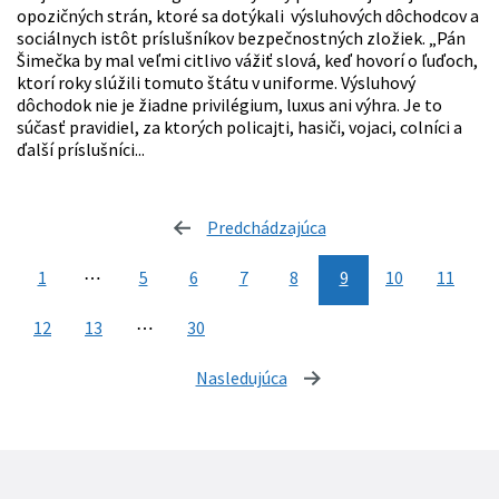
opozičných strán, ktoré sa dotýkali výsluhových dôchodcov a
sociálnych istôt príslušníkov bezpečnostných zložiek. „Pán
Šimečka by mal veľmi citlivo vážiť slová, keď hovorí o ľuďoch,
ktorí roky slúžili tomuto štátu v uniforme. Výsluhový
dôchodok nie je žiadne privilégium, luxus ani výhra. Je to
súčasť pravidiel, za ktorých policajti, hasiči, vojaci, colníci a
ďalší príslušníci...
Predchádzajúca
stránka
1
⋯
5
6
7
8
9
10
11
12
13
⋯
30
Nasledujúca
stránka