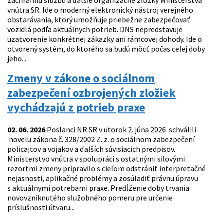
záchrannú službu a ďalšie organizačné zložky Ministerstva
vnútra SR. Ide o moderný elektronický nástroj verejného
obstarávania, ktorý umožňuje priebežne zabezpečovať
vozidlá podľa aktuálnych potrieb. DNS nepredstavuje
uzatvorenie konkrétnej zákazky ani rámcovej dohody. Ide o
otvorený systém, do ktorého sa budú môcť počas celej doby
jeho...
Zmeny v zákone o sociálnom
zabezpečení ozbrojených zložiek
vychádzajú z potrieb praxe
02. 06. 2026
Poslanci NR SR v utorok 2. júna 2026 schválili
novelu zákona č. 328/2002 Z. z. o sociálnom zabezpečení
policajtov a vojakov a ďalších súvisiacich predpisov.
Ministerstvo vnútra v spolupráci s ostatnými silovými
rezortmi zmeny pripravilo s cieľom odstrániť interpretačné
nejasnosti, aplikačné problémy a zosúladiť právnu úpravu
s aktuálnymi potrebami praxe. Predĺženie doby trvania
novovzniknutého služobného pomeru pre určenie
príslušnosti útvaru...