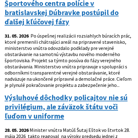
Športového centra polície v
bratislavskej Dúbravke postúpil do
ďalšej kľúčovej fázy
31. 05. 2026
Po úspešnej realizácii rozsiahlych búracích prác,
ktoré premenili chátrajúci areál na pripravené stavenisko,
ministerstvo vnútra odovzdalo podklady pre verejné
obstarávanie na samotnú výstavbu nového moderného
športoviska. Projekt sa týmto posúva do fázy verejného
obstarávania. Ministerstvo vnútra pripravuje v spolupráci s
odborníkmi transparentné verejné obstarávanie, ktoré
nadväzuje na ukončené prípravné a demolačné práce. Cieľom
je plynulé pokračovanie projektu a zabezpečenie jeho...
Výsluhové dôchodky policajtov nie sú
privilégium, ale záväzok štátu voči
ľuďom v uniforme
28. 05. 2026
Minister vnútra Matúš Šutaj Eštok vo štvrtok 28.
mája 2026 takto reagoval na výroky predsedu jednej z