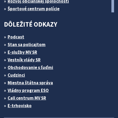
Rozvoj občianskej spoločnosti
Športové centrum polície
DÔLEŽITÉ ODKAZY
Podcast
Stan sa policajtom
E-služby MV SR
Vestník vlády SR
Obchodovanie s ľuďmi
Cudzinci
Miestna štátna správa
Vládny program ESO
Call centrum MV SR
E-trhovisko