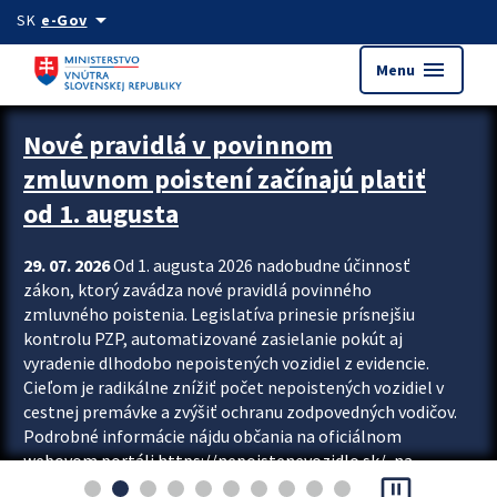
Preskocit na hlavný obsah
arrow_drop_down
SK
e-Gov
menu
Menu
Zastavit automatický posun upútavok
Nové pravidlá v povinnom
zmluvnom poistení začínajú platiť
od 1. augusta
29. 07. 2026
Od 1. augusta 2026 nadobudne účinnosť
zákon, ktorý zavádza nové pravidlá povinného
zmluvného poistenia. Legislatíva prinesie prísnejšiu
kontrolu PZP, automatizované zasielanie pokút aj
vyradenie dlhodobo nepoistených vozidiel z evidencie.
Cieľom je radikálne znížiť počet nepoistených vozidiel v
cestnej premávke a zvýšiť ochranu zodpovedných vodičov.
Podrobné informácie nájdu občania na oficiálnom
webovom portáli https://nepoistenevozidlo.sk/, na
pause_presentation
ktorom od augusta pribudne aj možnosť overiť si...