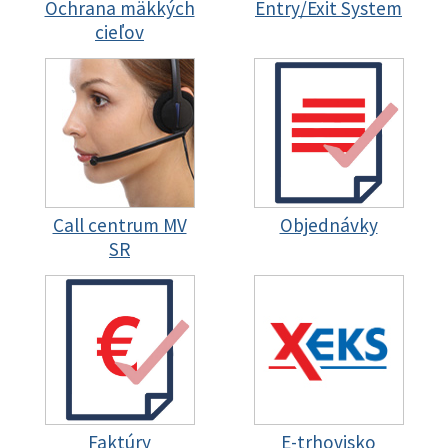
Ochrana mäkkých
Entry/Exit System
cieľov
Call centrum MV
Objednávky
SR
Faktúry
E-trhovisko