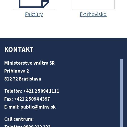
Faktúry
E-trhovisko
KONTAKT
Ministerstvo vnútra SR
Pribinova 2
812 72 Bratislava
Telefón: +421 2 5094 1111
Fax: +421 2 5094 4397
E-mail:
public@minv
.sk
Call centrum: