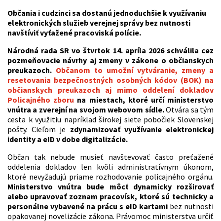
Občania i cudzinci sa dostanú jednoduchšie k využívaniu
elektronických služieb verejnej správy bez nutnosti
navštíviť vyťažené pracoviská polície.
Národná rada SR vo štvrtok 14. apríla 2026 schválila cez
pozmeňovacie návrhy aj zmeny v zákone o občianskych
preukazoch.
Občanom to umožní vytváranie, zmeny a
resetovania bezpečnostných osobných kódov (BOK) na
občianskych preukazoch aj mimo oddelení dokladov
Policajného zboru
na miestach, ktoré určí ministerstvo
vnútra a zverejní na svojom webovom sídle.
Otvára sa tým
cesta k využitiu napríklad širokej siete pobočiek Slovenskej
pošty. Cieľom je
zdynamizovať využívanie elektronickej
identity a eID
v dobe digitalizácie.
Občan tak nebude musieť navštevovať často preťažené
oddelenia dokladov len kvôli administratívnym úkonom,
ktoré nevyžadujú priame rozhodovanie policajného orgánu.
Ministerstvo vnútra bude môcť dynamicky rozširovať
alebo upravovať zoznam pracovísk, ktoré sú technicky a
personálne vybavené na prácu s eID kartami
bez nutnosti
opakovanej novelizácie zákona. Právomoc ministerstva určiť