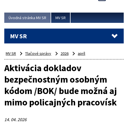
Viac
Úvodná stránka MV SR
MV SR
MV SR
MV SR
Tlačové správy
2026
apríl
Aktivácia dokladov
bezpečnostným osobným
kódom /BOK/ bude možná aj
mimo policajných pracovísk
14. 04. 2026