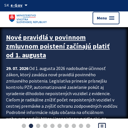
Preskocit na hlavný obsah
arrow_drop_down
SK
e-Gov
menu
Menu
Zastavit automatický posun upútavok
Nové pravidlá v povinnom
zmluvnom poistení začínajú platiť
od 1. augusta
29. 07. 2026
Od 1. augusta 2026 nadobudne účinnosť
zákon, ktorý zavádza nové pravidlá povinného
zmluvného poistenia. Legislatíva prinesie prísnejšiu
kontrolu PZP, automatizované zasielanie pokút aj
vyradenie dlhodobo nepoistených vozidiel z evidencie.
Cieľom je radikálne znížiť počet nepoistených vozidiel v
cestnej premávke a zvýšiť ochranu zodpovedných vodičov.
Podrobné informácie nájdu občania na oficiálnom
webovom portáli https://nepoistenevozidlo.sk/, na
pause_presentation
ktorom od augusta pribudne aj možnosť overiť si...