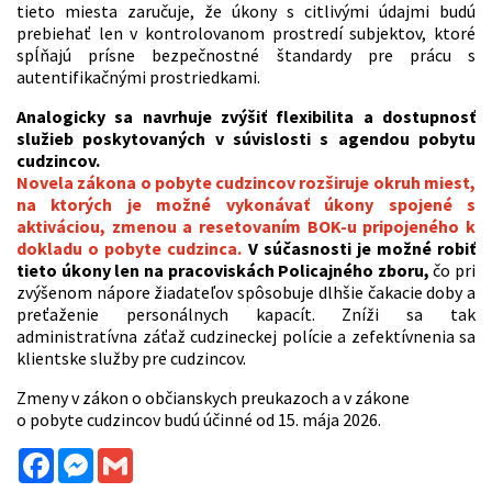
tieto miesta zaručuje, že úkony s citlivými údajmi budú
prebiehať len v kontrolovanom prostredí subjektov, ktoré
spĺňajú prísne bezpečnostné štandardy pre prácu s
autentifikačnými prostriedkami.
Analogicky sa navrhuje zvýšiť flexibilita a dostupnosť
služieb poskytovaných v súvislosti s agendou pobytu
cudzincov.
Novela zákona o pobyte cudzincov rozširuje okruh miest,
na ktorých je možné vykonávať úkony spojené s
aktiváciou, zmenou a resetovaním BOK-u pripojeného k
dokladu o pobyte cudzinca.
V súčasnosti je možné robiť
tieto úkony len na pracoviskách Policajného zboru,
čo pri
zvýšenom nápore žiadateľov spôsobuje dlhšie čakacie doby a
preťaženie personálnych kapacít. Zníži sa tak
administratívna záťaž cudzineckej polície a zefektívnenia sa
klientske služby pre cudzincov.
Zmeny v zákon o občianskych preukazoch a v zákone
o pobyte cudzincov budú účinné od 15. mája 2026.
Facebook
Messenger
Gmail