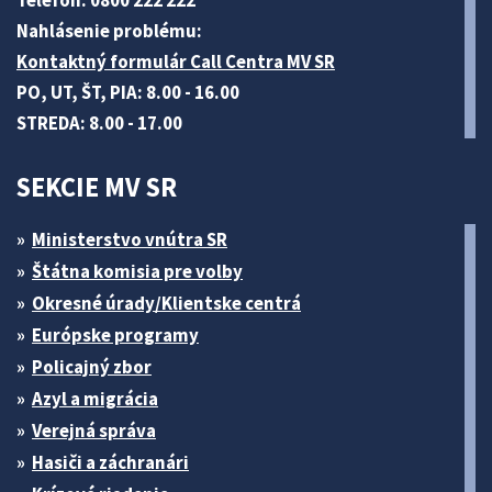
Telefón: 0800 222 222
Nahlásenie problému:
Kontaktný formulár Call Centra MV SR
PO, UT, ŠT, PIA: 8.00 - 16.00
STREDA: 8.00 - 17.00
SEKCIE MV SR
Ministerstvo vnútra SR
Štátna komisia pre volby
Okresné úrady/Klientske centrá
Európske programy
Policajný zbor
Azyl a migrácia
Verejná správa
Hasiči a záchranári