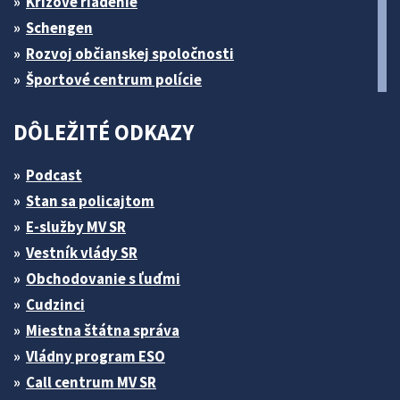
Krízové riadenie
Schengen
Rozvoj občianskej spoločnosti
Športové centrum polície
DÔLEŽITÉ ODKAZY
Podcast
Stan sa policajtom
E-služby MV SR
Vestník vlády SR
Obchodovanie s ľuďmi
Cudzinci
Miestna štátna správa
Vládny program ESO
Call centrum MV SR