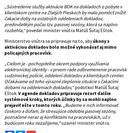
„Sústredenie služby aktivácie BOK na dokladoch o pobyte v
klientskom centre na Zlatých Pieskoch by malo pomôcť znížiť
čakacie doby na ostatných oddeleniach dokladov,
predovšetkým počas tzv. pasovej sezóny, ktorá sa naplno
rozbehla,“
povedal minister vnútra Matúš Šutaj Eštok.
Ministerstvo vnútra sa pripravuje na to, aby
úkony s
aktiváciou dokladov bolo možné vykonávať aj mimo
policajných pracovísk.
„Cieľom je - pochopiteľne okrem podpory využívania
elektronickej identity - v prvom rade odbremenenie pracovísk
cudzineckej polície, oddelení dokladov a klientskych centier.
Očakávame od toho výrazné zlepšenie situácie s čakacími
dobami na oddeleniach dokladov,“
podotkol Matúš Šutaj
Eštok.
V agende dokladov pripravuje rezort ďalšie
systémové kroky, ktorých účinky by sa mohli naplno
prejaviť ešte v tomto roku.
„
Budeme o nich informovať
čoskoro a dúfam, že stresujúce obdobie pasovej sezóny,
poznačené neraz aj konfliktami na pracoviskách, už v
budúcom roku nezažijeme,“
uzavrel minister vnútra.