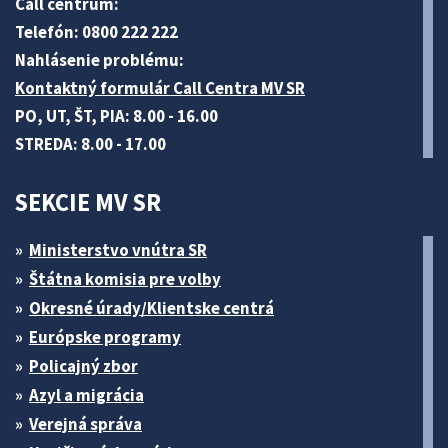
Call centrum:
Telefón: 0800 222 222
Nahlásenie problému:
Kontaktný formulár Call Centra MV SR
PO, UT, ŠT, PIA: 8.00 - 16.00
STREDA: 8.00 - 17.00
SEKCIE MV SR
Ministerstvo vnútra SR
Štátna komisia pre volby
Okresné úrady/Klientske centrá
Európske programy
Policajný zbor
Azyl a migrácia
Verejná správa