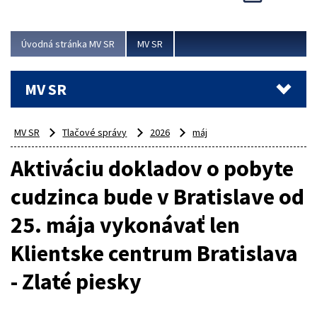
Viac
Úvodná stránka MV SR
MV SR
MV SR
MV SR
Tlačové správy
2026
máj
Aktiváciu dokladov o pobyte
cudzinca bude v Bratislave od
25. mája vykonávať len
Klientske centrum Bratislava
- Zlaté piesky