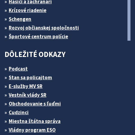
Hasiči a záchranári
Krízové riadenie
Schengen
Rozvoj občianskej spoločnosti
Športové centrum polície
DÔLEŽITÉ ODKAZY
Podcast
Stan sa policajtom
E-služby MV SR
Vestník vlády SR
Obchodovanie s ľuďmi
Cudzinci
Miestna štátna správa
Vládny program ESO