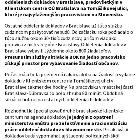
oddeleniach dokladov v Bratislave, predovšetkým v
Klientskom centre OÚ Bratislava na Tomášikovej ulici,
ktoré je najvyťaženejším pracoviskom na Slovensku.
Ostatné oddelenia dokladov v Bratislave už túto službu
cudzincom poskytovať nebudú. Od začiatku roka požiadalo o
túto službu okolo 30-tisíc cudzincov, pričom viac ako
polovica z nich v regióne Bratislavy. Oddelenia dokladov v
Bratislave vybavili týždenne okolo 800 žiadateľov
.
Presunutím služby aktivácie BOK na jedno pracovisko
získajú priestor pre vybavovanie žiadostí občanov.
Počas mája bola priemerná čakacia doba na žiadosť o vydanie
dokladu v Klientskom centre na Tomášikovej ulici v
Bratislave takmer dve hodiny. Na pracovisku v mestskej časti
Bratislava-Dúbravka to bolo zhruba 80 minút. Obdobná
situácia bola aj na ostatných oddeleniach dokladov.
Rozhodnutie špecializovať druhé bratislavské klientske
centrum na agendu dokladov
je jedným z opatrení
ministerstva vnútra pre zefektívnenie a racionalizáciu
práce oddelení dokladov v hlavnom meste.
Pri aktivácii
dokladov budú vypomáhať aj študenti policajných škôl.