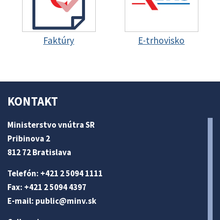
Faktúry
E-trhovisko
KONTAKT
Ministerstvo vnútra SR
Pribinova 2
812 72 Bratislava
Telefón: +421 2 5094 1111
Fax: +421 2 5094 4397
E-mail:
public@minv
.sk