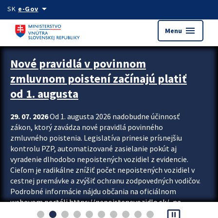
Preskocit na hlavný obsah
arrow_drop_down
SK
e-Gov
menu
Menu
Zastavit automatický posun upútavok
Nové pravidlá v povinnom
zmluvnom poistení začínajú platiť
od 1. augusta
29. 07. 2026
Od 1. augusta 2026 nadobudne účinnosť
zákon, ktorý zavádza nové pravidlá povinného
zmluvného poistenia. Legislatíva prinesie prísnejšiu
kontrolu PZP, automatizované zasielanie pokút aj
vyradenie dlhodobo nepoistených vozidiel z evidencie.
Cieľom je radikálne znížiť počet nepoistených vozidiel v
cestnej premávke a zvýšiť ochranu zodpovedných vodičov.
Podrobné informácie nájdu občania na oficiálnom
webovom portáli https://nepoistenevozidlo.sk/, na
pause_presentation
ktorom od augusta pribudne aj možnosť overiť si...