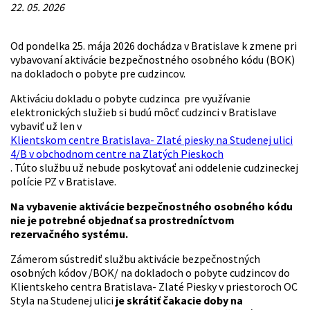
22. 05. 2026
Od pondelka 25. mája 2026 dochádza v Bratislave k zmene pri
vybavovaní aktivácie bezpečnostného osobného kódu (BOK)
na dokladoch o pobyte pre cudzincov.
Aktiváciu dokladu o pobyte cudzinca pre využívanie
elektronických služieb si budú môcť cudzinci v Bratislave
vybaviť už len v
Klientskom centre Bratislava- Zlaté piesky na Studenej ulici
4/B v obchodnom centre na Zlatých Pieskoch
. Túto službu už nebude poskytovať ani oddelenie cudzineckej
polície PZ v Bratislave.
Na vybavenie aktivácie bezpečnostného osobného kódu
nie je potrebné objednať sa prostredníctvom
rezervačného systému.
Zámerom sústrediť službu aktivácie bezpečnostných
osobných kódov /BOK/ na dokladoch o pobyte cudzincov do
Klientskeho centra Bratislava- Zlaté Piesky v priestoroch OC
Styla na Studenej ulici
je skrátiť čakacie doby na