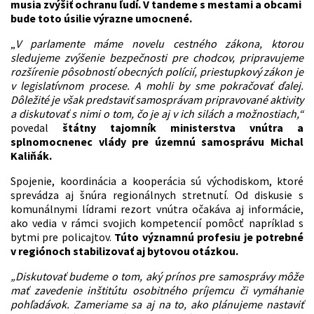
musia zvýšiť ochranu ľudí. V tandeme s mestami a obcami
bude toto úsilie výrazne umocnené.
„
V parlamente máme novelu cestného zákona, ktorou
sledujeme zvýšenie bezpečnosti pre chodcov, pripravujeme
rozšírenie pôsobností obecných polícií, priestupkový zákon je
v legislatívnom procese. A mohli by sme pokračovať ďalej.
Dôležité je však predstaviť samosprávam pripravované aktivity
a diskutovať s nimi o tom, čo je aj v ich silách a možnostiach,“
povedal
štátny tajomník ministerstva vnútra a
splnomocnenec vlády pre územnú samosprávu Michal
Kaliňák.
Spojenie, koordinácia a kooperácia sú východiskom, ktoré
sprevádza aj šnúra regionálnych stretnutí. Od diskusie s
komunálnymi lídrami rezort vnútra očakáva aj informácie,
ako vedia v rámci svojich kompetencií pomôcť napríklad s
bytmi pre policajtov.
Túto významnú profesiu je potrebné
v regiónoch stabilizovať aj bytovou otázkou.
„Diskutovať budeme o tom, aký prínos pre samosprávy môže
mať zavedenie inštitútu osobitného príjemcu či vymáhanie
pohľadávok. Zameriame sa aj na to, ako plánujeme nastaviť