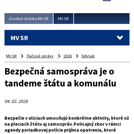
Viac
Úvodná stránka MV SR
MV SR
MV SR
MV SR
Tlačové správy
2026
február
Bezpečná samospráva je o
tandeme štátu a komunálu
04. 02. 2026
Bezpečie v uliciach umocňujú konkrétne aktivity, ktoré sú
na pleciach štátu aj samospráv. Policajný zbor v rámci
agendy poriadkovej polície prijíma opatrenia, ktoré