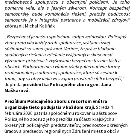
medziobecnú spoluprácu s obecnými políciami. Je toho
pomerne veľa, ale s jasným záverom. Koncept bezpečnej
samosprávy bude kombinácia riešení, pretože budúcnosť
samospráv je v integrácii partnerov a mobilizácii zdrojov,“
zdôraznil Michal Kaliňák.
„Bezpečnosť je našou spoločnou zodpovednosťou. Policajný
zbor preto víta každý druh spolupráce, vrátane úzkej
súčinnosti so samosprávami. Veríme, že práve hľadanie
spoločných riešení a zdieľanie vzájomných skúseností
významne prispieva k zvyšovaniu bezpečnosti v mestách a
obciach. Podporujeme a vítame všetky alternatívne formy
profesionálnej a odbornej spolupráce, ktoré sú cestou k
tomu, aby sa obyvatelia vo svojom prostredí cítili v bezpečí,“
doplnila
prezidentka Policajného zboru gen. Jana
Maškarová.
Prezídium Policajného zboru s rezortom vnútra
organizuje tieto podujatia v každom kraji.
Streda 4.
februára 2026 patrila spoločnému rokovaniu zástupcov
Policajného zboru z jeho prezídia za účasti krajských a
okresných policajných predstaviteľov, prednostov okresných
úradov a predsedov regionálnych Združení miest a obcí v