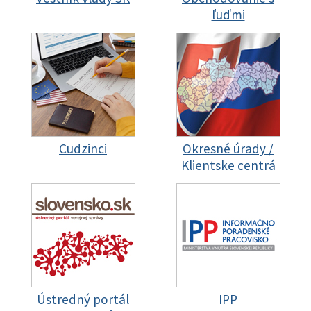
ľuďmi
Cudzinci
Okresné úrady /
Klientske centrá
Ústredný portál
IPP