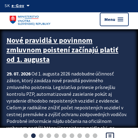
Preskocit na hlavný obsah
arrow_drop_down
SK
e-Gov
menu
Menu
Zastavit automatický posun upútavok
Nové pravidlá v povinnom
zmluvnom poistení začínajú platiť
od 1. augusta
29. 07. 2026
Od 1. augusta 2026 nadobudne účinnosť
zákon, ktorý zavádza nové pravidlá povinného
zmluvného poistenia. Legislatíva prinesie prísnejšiu
kontrolu PZP, automatizované zasielanie pokút aj
vyradenie dlhodobo nepoistených vozidiel z evidencie.
Cieľom je radikálne znížiť počet nepoistených vozidiel v
cestnej premávke a zvýšiť ochranu zodpovedných vodičov.
Podrobné informácie nájdu občania na oficiálnom
webovom portáli https://nepoistenevozidlo.sk/, na
pause_presentation
ktorom od augusta pribudne aj možnosť overiť si...