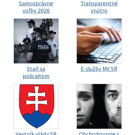
Samosprávne
Transparentné
voľby 2026
vnútro
Staň sa
E-služby MV SR
policajtom
Vestník vlády SR
Obchodovanie s