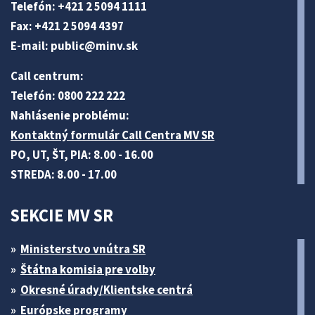
Telefón: +421 2 5094 1111
Fax: +421 2 5094 4397
E-mail:
public@minv
.sk
Call centrum:
Telefón: 0800 222 222
Nahlásenie problému:
Kontaktný formulár Call Centra MV SR
PO, UT, ŠT, PIA: 8.00 - 16.00
STREDA: 8.00 - 17.00
SEKCIE MV SR
Ministerstvo vnútra SR
Štátna komisia pre volby
Okresné úrady/Klientske centrá
Európske programy