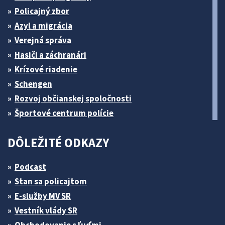
Policajný zbor
Azyl a migrácia
Verejná správa
Hasiči a záchranári
Krízové riadenie
Schengen
Rozvoj občianskej spoločnosti
Športové centrum polície
DÔLEŽITÉ ODKAZY
Podcast
Stan sa policajtom
E-služby MV SR
Vestník vlády SR