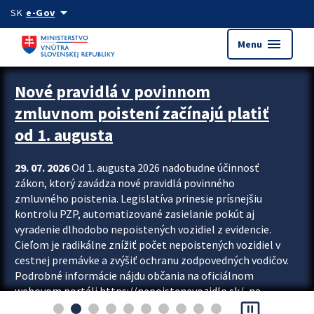
Preskocit na hlavný obsah
arrow_drop_down
SK
e-Gov
menu
Menu
Zastavit automatický posun upútavok
Nové pravidlá v povinnom
zmluvnom poistení začínajú platiť
od 1. augusta
29. 07. 2026
Od 1. augusta 2026 nadobudne účinnosť
zákon, ktorý zavádza nové pravidlá povinného
zmluvného poistenia. Legislatíva prinesie prísnejšiu
kontrolu PZP, automatizované zasielanie pokút aj
vyradenie dlhodobo nepoistených vozidiel z evidencie.
Cieľom je radikálne znížiť počet nepoistených vozidiel v
cestnej premávke a zvýšiť ochranu zodpovedných vodičov.
Podrobné informácie nájdu občania na oficiálnom
webovom portáli https://nepoistenevozidlo.sk/, na
pause_presentation
ktorom od augusta pribudne aj možnosť overiť si...