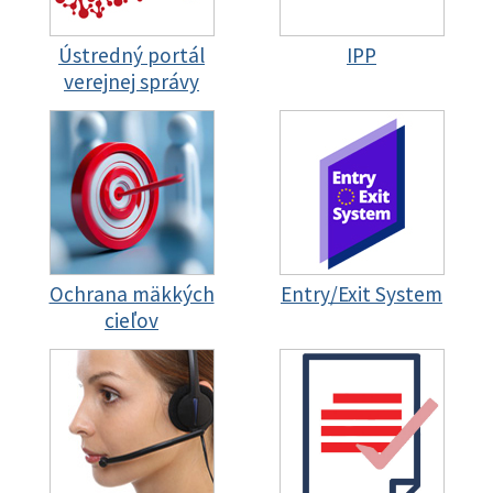
Ústredný portál
IPP
verejnej správy
Ochrana mäkkých
Entry/Exit System
cieľov