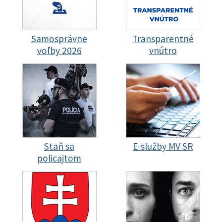
Samosprávne
Transparentné
voľby 2026
vnútro
Staň sa
E-služby MV SR
policajtom