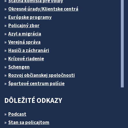
Štátna komisia pre volby
Okresné úrady/Klientske centrá
Európske programy
Policajný zbor
Azyl a migrácia
Verejná správa
Hasiči a záchranári
Krízové riadenie
Schengen
Rozvoj občianskej spoločnosti
Športové centrum polície
DÔLEŽITÉ ODKAZY
Podcast
Stan sa policajtom