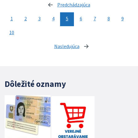
Predchádzajúca
stránka
1
2
3
4
5
6
7
8
9
10
Nasledujúca
stránka
Dôležité oznamy