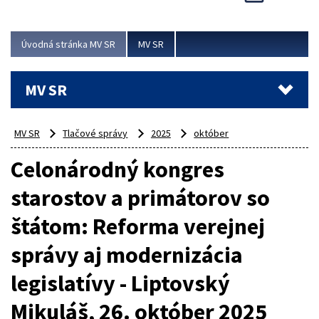
Viac
Úvodná stránka MV SR
MV SR
MV SR
MV SR
Tlačové správy
2025
október
Celonárodný kongres
starostov a primátorov so
štátom: Reforma verejnej
správy aj modernizácia
legislatívy - Liptovský
Mikuláš, 26. október 2025