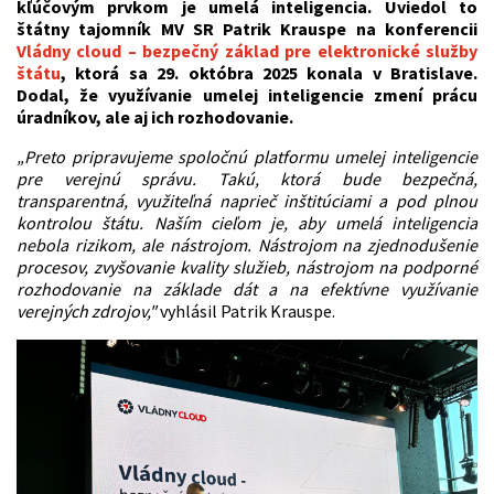
kľúčovým prvkom je umelá inteligencia. Uviedol to
štátny tajomník MV SR Patrik Krauspe na konferencii
Vládny cloud – bezpečný základ pre elektronické služby
štátu
, ktorá sa 29. októbra 2025 konala v Bratislave.
Dodal, že využívanie umelej inteligencie zmení prácu
úradníkov, ale aj ich rozhodovanie.
„Preto pripravujeme spoločnú platformu umelej inteligencie
pre verejnú správu. Takú, ktorá bude bezpečná,
transparentná, využiteľná naprieč inštitúciami a pod plnou
kontrolou štátu. Naším cieľom je, aby umelá inteligencia
nebola rizikom, ale nástrojom. Nástrojom na zjednodušenie
procesov, zvyšovanie kvality služieb, nástrojom na podporné
rozhodovanie na základe dát a na efektívne využívanie
verejných zdrojov,"
vyhlásil Patrik Krauspe.