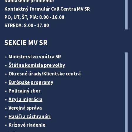
Nahlásenie problému:
Kontaktný formulár Call Centra MV SR
PO, UT, ŠT, PIA: 8.00 - 16.00
STREDA: 8.00 - 17.00
SEKCIE MV SR
Ministerstvo vnútra SR
Štátna komisia pre volby
Okresné úrady/Klientske centrá
Európske programy
Policajný zbor
Azyl a migrácia
Verejná správa
Hasiči a záchranári
Krízové riadenie