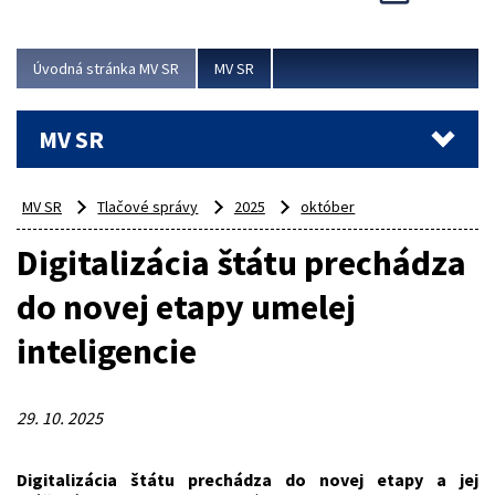
Viac
Úvodná stránka MV SR
MV SR
MV SR
MV SR
Tlačové správy
2025
október
Digitalizácia štátu prechádza
do novej etapy umelej
inteligencie
29. 10. 2025
Digitalizácia štátu prechádza do novej etapy a jej