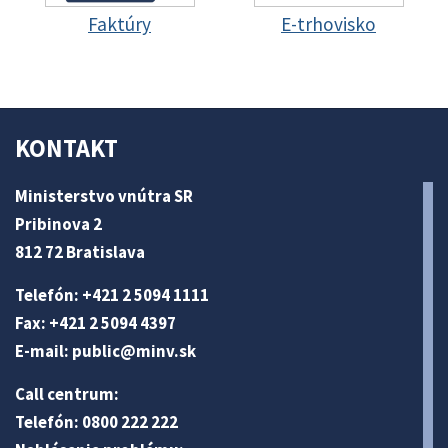
Faktúry
E-trhovisko
KONTAKT
Ministerstvo vnútra SR
Pribinova 2
812 72 Bratislava
Telefón: +421 2 5094 1111
Fax: +421 2 5094 4397
E-mail:
public@minv
.sk
Call centrum:
Telefón: 0800 222 222