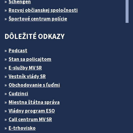
Schengen
Rozvoj občianskej spoločnosti
Športové centrum polície
DÔLEŽITÉ ODKAZY
Podcast
Stan sa policajtom
E-služby MV SR
Vestník vlády SR
Obchodovanie s ľuďmi
Cudzinci
Miestna štátna správa
Vládny program ESO
Call centrum MV SR
E-trhovisko