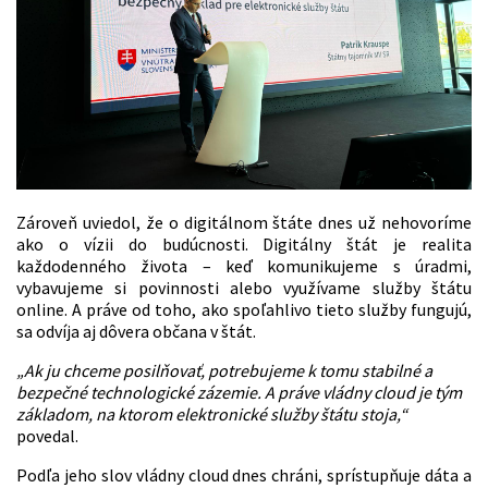
Zároveň uviedol, že o digitálnom štáte dnes už nehovoríme
ako o vízii do budúcnosti. Digitálny štát je realita
každodenného života – keď komunikujeme s úradmi,
vybavujeme si povinnosti alebo využívame služby štátu
online. A práve od toho, ako spoľahlivo tieto služby fungujú,
sa odvíja aj dôvera občana v štát.
„Ak ju chceme posilňovať, potrebujeme k tomu stabilné a
bezpečné technologické zázemie. A práve vládny cloud je tým
základom, na ktorom elektronické služby štátu stoja,“
povedal.
Podľa jeho slov vládny cloud dnes chráni, sprístupňuje dáta a