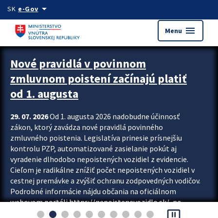
Preskocit na hlavný obsah
arrow_drop_down
SK
e-Gov
menu
Menu
Zastavit automatický posun upútavok
Nové pravidlá v povinnom
zmluvnom poistení začínajú platiť
od 1. augusta
29. 07. 2026
Od 1. augusta 2026 nadobudne účinnosť
zákon, ktorý zavádza nové pravidlá povinného
zmluvného poistenia. Legislatíva prinesie prísnejšiu
kontrolu PZP, automatizované zasielanie pokút aj
vyradenie dlhodobo nepoistených vozidiel z evidencie.
Cieľom je radikálne znížiť počet nepoistených vozidiel v
cestnej premávke a zvýšiť ochranu zodpovedných vodičov.
Podrobné informácie nájdu občania na oficiálnom
webovom portáli https://nepoistenevozidlo.sk/, na
pause_presentation
ktorom od augusta pribudne aj možnosť overiť si...