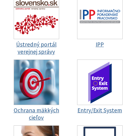
Ústredný portál
IPP
verejnej správy
Ochrana mäkkých
Entry/Exit System
cieľov