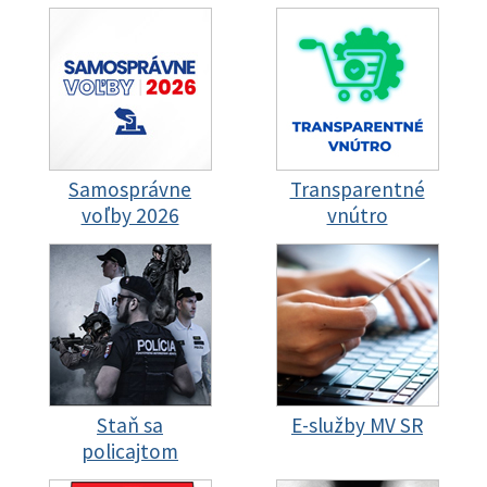
Samosprávne
Transparentné
voľby 2026
vnútro
Staň sa
E-služby MV SR
policajtom