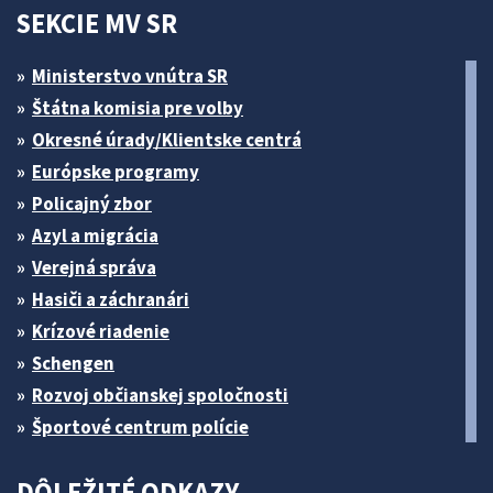
SEKCIE MV SR
Ministerstvo vnútra SR
Štátna komisia pre volby
Okresné úrady/Klientske centrá
Európske programy
Policajný zbor
Azyl a migrácia
Verejná správa
Hasiči a záchranári
Krízové riadenie
Schengen
Rozvoj občianskej spoločnosti
Športové centrum polície
DÔLEŽITÉ ODKAZY