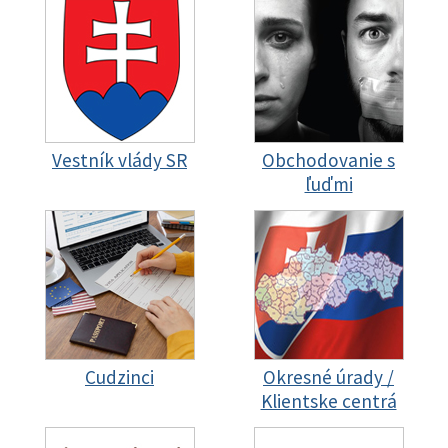
Vestník vlády SR
Obchodovanie s
ľuďmi
Cudzinci
Okresné úrady /
Klientske centrá