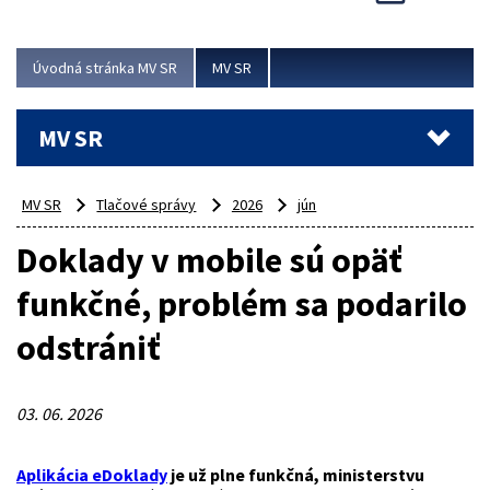
Viac
Úvodná stránka MV SR
MV SR
MV SR
MV SR
Tlačové správy
2026
jún
Doklady v mobile sú opäť
funkčné, problém sa podarilo
odstrániť
03. 06. 2026
Aplikácia eDoklady
je už plne funkčná, ministerstvu