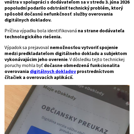
vnútra v spolupráci s dodávateľom sa v stredu 3. júna 2026
popoludní podarilo odstrániť technický problém, ktorý
spôsobil dočasnú nefunkčnosť služby overovania
digitálnych dokladov.
Príčina výpadku bola identifikovaná
na strane dodávateľa
technologického riešenia.
Výpadok sa prejavoval
nemožnosťou vytvoriť spojenie
medzi predkladateľom digitálneho dokladu a subjektom
vykonávajúcim jeho overenie
. V dôsledku tejto technickej
poruchy mohla byť
dočasne obmedzená funkcionalita
overovania
digitálnych dokladov
prostredníctvom
čítačiek a overovacích aplikácií.