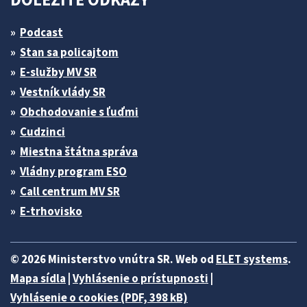
Podcast
Stan sa policajtom
E-služby MV SR
Vestník vlády SR
Obchodovanie s ľuďmi
Cudzinci
Miestna štátna správa
Vládny program ESO
Call centrum MV SR
E-trhovisko
© 2026 Ministerstvo vnútra SR. Web od
ELET systems
.
Mapa sídla
|
Vyhlásenie o prístupnosti
|
Vyhlásenie o cookies (PDF, 398 kB)