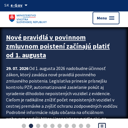
Preskocit na hlavný obsah
arrow_drop_down
SK
e-Gov
menu
Menu
Zastavit automatický posun upútavok
Nové pravidlá v povinnom
zmluvnom poistení začínajú platiť
od 1. augusta
29. 07. 2026
Od 1. augusta 2026 nadobudne účinnosť
zákon, ktorý zavádza nové pravidlá povinného
zmluvného poistenia. Legislatíva prinesie prísnejšiu
kontrolu PZP, automatizované zasielanie pokút aj
vyradenie dlhodobo nepoistených vozidiel z evidencie.
Cieľom je radikálne znížiť počet nepoistených vozidiel v
cestnej premávke a zvýšiť ochranu zodpovedných vodičov.
Podrobné informácie nájdu občania na oficiálnom
webovom portáli https://nepoistenevozidlo.sk/, na
pause_presentation
ktorom od augusta pribudne aj možnosť overiť si...