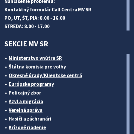
Nahlásenie problému:
Kontaktný formulár Call Centra MV SR
PO, UT, ŠT, PIA: 8.00 - 16.00
STREDA: 8.00 - 17.00
SEKCIE MV SR
Ministerstvo vnútra SR
Štátna komisia pre volby
Okresné úrady/Klientske centrá
Európske programy
Policajný zbor
Azyl a migrácia
Verejná správa
Hasiči a záchranári
Krízové riadenie