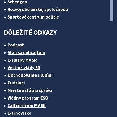
Schengen
Rozvoj občianskej spoločnosti
Športové centrum polície
DÔLEŽITÉ ODKAZY
Podcast
Stan sa policajtom
E-služby MV SR
Vestník vlády SR
Obchodovanie s ľuďmi
Cudzinci
Miestna štátna správa
Vládny program ESO
Call centrum MV SR
E-trhovisko