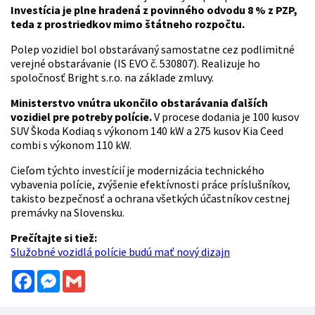
Investícia je plne hradená z povinného odvodu 8 % z PZP,
teda z prostriedkov mimo štátneho rozpočtu.
Polep vozidiel bol obstarávaný samostatne cez podlimitné
verejné obstarávanie (IS EVO č. 530807). Realizuje ho
spoločnosť Bright s.r.o. na základe zmluvy.
Ministerstvo vnútra ukončilo obstarávania ďalších
vozidiel pre potreby polície.
V procese dodania je 100 kusov
SUV Škoda Kodiaq s výkonom 140 kW a 275 kusov Kia Ceed
combi s výkonom 110 kW.
Cieľom týchto investícií je modernizácia technického
vybavenia polície, zvýšenie efektívnosti práce príslušníkov,
takisto bezpečnosť a ochrana všetkých účastníkov cestnej
premávky na Slovensku.
Prečítajte si tiež:
Služobné vozidlá polície budú mať nový dizajn
Facebook
Messenger
Gmail