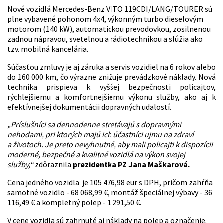
Nové vozidlá Mercedes-Benz VITO 119CDI/LANG/TOURER sú
plne vybavené pohonom 4x4, výkonným turbo dieselovým
motorom (140 kW), automatickou prevodovkou, zosilnenou
zadnou nápravou, svetelnou a rádiotechnikou a slúžia ako
tzv. mobilná kancelária.
Súčasťou zmluvy je aj záruka a servis vozidiel na 6 rokov alebo
do 160 000 km, čo výrazne znižuje prevádzkové náklady. Nová
technika prispieva k vyššej bezpečnosti policajtov,
rýchlejšiemu a komfortnejšiemu výkonu služby, ako aj k
efektívnejšej dokumentácii dopravných udalostí.
„Príslušníci sa dennodenne stretávajú s dopravnými
nehodami, pri ktorých majú ich účastníci ujmu na zdraví
a životoch. Je preto nevyhnutné, aby mali policajti k dispozícii
moderné, bezpečné a kvalitné vozidlá na výkon svojej
služby,“
zdôraznila
prezidentka PZ Jana Maškarová.
Cena jedného vozidla je 105 476,98 eur s DPH, pričom zahŕňa
samotné vozidlo - 68 068,99 €, montáž špeciálnej výbavy - 36
116,49 € a kompletný polep - 1 291,50 €.
V cene vozidla sú zahrnuté aj náklady na polep a označenie.