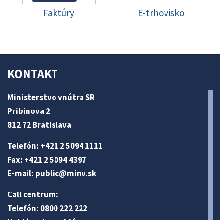
Faktúry
E-trhovisko
KONTAKT
Ministerstvo vnútra SR
Pribinova 2
812 72 Bratislava
Telefón: +421 2 5094 1111
Fax: +421 2 5094 4397
E-mail:
public@minv
.sk
Call centrum:
Telefón: 0800 222 222