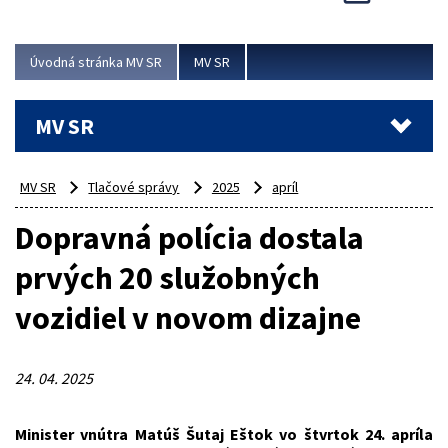
Viac
Úvodná stránka MV SR
MV SR
MV SR
MV SR
Tlačové správy
2025
apríl
Dopravná polícia dostala
prvých 20 služobných
vozidiel v novom dizajne
24. 04. 2025
Minister vnútra Matúš Šutaj Eštok vo štvrtok 24. apríla