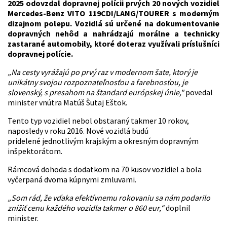
2025 odovzdal dopravnej polícii prvých 20 nových vozidiel
Mercedes-Benz VITO 119CDI/LANG/TOURER s moderným
dizajnom polepu. Vozidlá sú určené na dokumentovanie
dopravných nehôd a nahrádzajú morálne a technicky
zastarané automobily, ktoré doteraz využívali príslušníci
dopravnej polície.
„Na cesty vyrážajú po prvý raz v modernom šate, ktorý je
unikátny svojou rozpoznateľnosťou a farebnosťou, je
slovenský, s presahom na štandard európskej únie,"
povedal
minister vnútra Matúš Šutaj Eštok.
Tento typ vozidiel nebol obstaraný takmer 10 rokov,
naposledy v roku 2016. Nové vozidlá budú
pridelené jednotlivým krajským a okresným dopravným
inšpektorátom.
Rámcová dohoda s dodatkom na 70 kusov vozidiel a bola
vyčerpaná dvoma kúpnymi zmluvami.
„Som rád, že vďaka efektívnemu rokovaniu sa nám podarilo
znížiť cenu každého vozidla takmer o 860 eur,“
doplnil
minister.