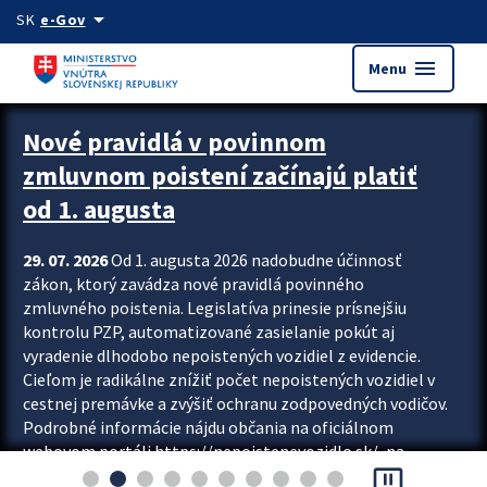
Preskocit na hlavný obsah
arrow_drop_down
SK
e-Gov
menu
Menu
Zastavit automatický posun upútavok
Nové pravidlá v povinnom
zmluvnom poistení začínajú platiť
od 1. augusta
29. 07. 2026
Od 1. augusta 2026 nadobudne účinnosť
zákon, ktorý zavádza nové pravidlá povinného
zmluvného poistenia. Legislatíva prinesie prísnejšiu
kontrolu PZP, automatizované zasielanie pokút aj
vyradenie dlhodobo nepoistených vozidiel z evidencie.
Cieľom je radikálne znížiť počet nepoistených vozidiel v
cestnej premávke a zvýšiť ochranu zodpovedných vodičov.
Podrobné informácie nájdu občania na oficiálnom
webovom portáli https://nepoistenevozidlo.sk/, na
pause_presentation
ktorom od augusta pribudne aj možnosť overiť si...