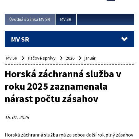
Viac
Úvodná stránka MV SR
MV SR
MV SR
MV SR
Tlačové správy
2026
január
Horská záchranná služba v
roku 2025 zaznamenala
nárast počtu zásahov
15. 01. 2026
Horská záchranná služba má za sebou ďalší rok plný zásahov