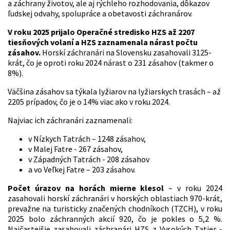
a záchrany životov, ale aj rýchleho rozhodovania, dôkazov
ľudskej odvahy, spolupráce a obetavosti záchranárov.
V roku 2025 prijalo Operačné stredisko HZS až 2207
tiesňových volaní a HZS zaznamenala nárast počtu
zásahov.
Horskí záchranári na Slovensku zasahovali 3125-
krát, čo je oproti roku 2024 nárast o 231 zásahov (takmer o
8%).
Väčšina zásahov sa týkala lyžiarov na lyžiarskych trasách – až
2205 prípadov, čo je o 14% viac ako v roku 2024.
Najviac ich záchranári zaznamenali:
v Nízkych Tatrách – 1248 zásahov,
v Malej Fatre - 267 zásahov,
v Západných Tatrách - 208 zásahov
a vo Veľkej Fatre – 203 zásahov.
Počet úrazov na horách mierne klesol
– v roku 2024
zasahovali horskí záchranári v horských oblastiach 970-krát,
prevažne na turisticky značených chodníkoch (TZCH), v roku
2025 bolo záchranných akcií 920, čo je pokles o 5,2 %.
Najčastejšie zasahovali záchranári HZS z Vysokých Tatier -