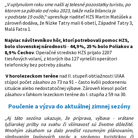
„
V uplynulom roku sme našli aj telesné pozostatky turistu, po
ktorom sa pátralo od roku 2023, takže naša bilancia je
v podstate 19 osôb,
“ upresňuje riaditeľ HZS Martin Matúšek a
zároveň dodáva, že Nízke Tatry mali 6 obetí, Západné Tatry 3,
Malá Fatra 1.
Najviac návštevníkov hôr, ktorí potrebovali pomoc HZS,
bolo slovenskej národnosti
-
44,9 %,
25 % bolo Poliakov a
8,9 % Čechov
. Operačné stredisko HZS prijalo 2207
tiesňových volaní, z ktorých iba 127 vyriešili operátori
telefonicky bez potreby zásahu.
V horolezeckom teréne
nad II. stupeň obtiažnosti UIAA
stúpol počet zásahov zo 73 na 91 – často kvôli podceneniu
situácie alebo nedostatočnej výbave. Zároveň klesol počet
zásahov v ľahkom lezeckom teréne do I. stupňa z 59 na 30.
Poučenie a výzva do aktuálnej zimnej sezóny
„
Aj táto sezóna ukazuje, že príprava, výbava - vrátane
lyžiarskej prilby na svahu či všímavosť sú životne dôležité.
Mnohým zásahom sa dalo predísť rozumným plánovaním,
sledovaním lavínových správ a správnou turistickou či