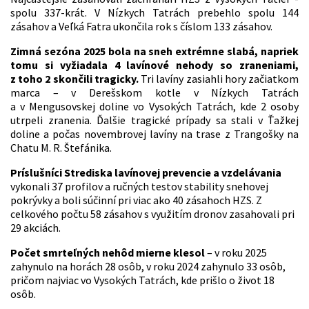
spolu 337-krát. V Nízkych Tatrách prebehlo spolu 144
zásahov a Veľká Fatra ukončila rok s číslom 133 zásahov.
Zimná sezóna 2025 bola na sneh extrémne slabá, napriek
tomu si vyžiadala 4 lavínové nehody so zraneniami,
z toho 2 skončili tragicky.
Tri lavíny zasiahli hory začiatkom
marca – v Derešskom kotle v Nízkych Tatrách
a v Mengusovskej doline vo Vysokých Tatrách, kde 2 osoby
utrpeli zranenia. Ďalšie tragické prípady sa stali v Ťažkej
doline a počas novembrovej lavíny na trase z Trangošky na
Chatu M. R. Štefánika.
Príslušníci Strediska lavínovej prevencie a vzdelávania
vykonali 37 profilov a ručných testov stability snehovej
pokrývky a boli súčinní pri viac ako 40 zásahoch HZS. Z
celkového počtu 58 zásahov s využitím dronov zasahovali pri
29 akciách.
Počet smrteľných nehôd mierne klesol
– v roku 2025
zahynulo na horách 28 osôb, v roku 2024 zahynulo 33 osôb,
pričom najviac vo Vysokých Tatrách, kde prišlo o život 18
osôb.