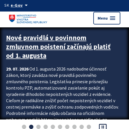
Preskocit na hlavný obsah
arrow_drop_down
SK
e-Gov
menu
Menu
Zastavit automatický posun upútavok
Nové pravidlá v povinnom
zmluvnom poistení začínajú platiť
od 1. augusta
29. 07. 2026
Od 1. augusta 2026 nadobudne účinnosť
zákon, ktorý zavádza nové pravidlá povinného
zmluvného poistenia. Legislatíva prinesie prísnejšiu
kontrolu PZP, automatizované zasielanie pokút aj
vyradenie dlhodobo nepoistených vozidiel z evidencie.
Cieľom je radikálne znížiť počet nepoistených vozidiel v
cestnej premávke a zvýšiť ochranu zodpovedných vodičov.
Podrobné informácie nájdu občania na oficiálnom
webovom portáli https://nepoistenevozidlo.sk/, na
pause_presentation
ktorom od augusta pribudne aj možnosť overiť si...