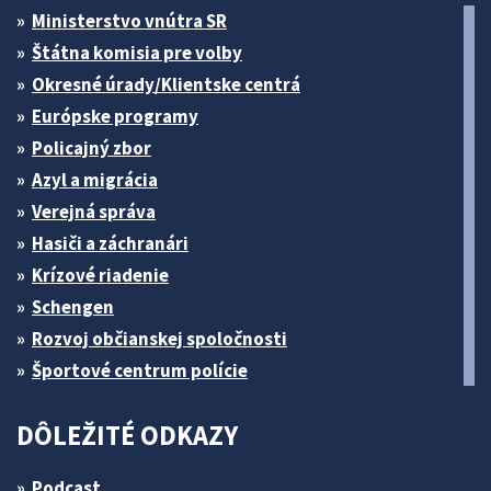
Ministerstvo vnútra SR
Štátna komisia pre volby
Okresné úrady/Klientske centrá
Európske programy
Policajný zbor
Azyl a migrácia
Verejná správa
Hasiči a záchranári
Krízové riadenie
Schengen
Rozvoj občianskej spoločnosti
Športové centrum polície
DÔLEŽITÉ ODKAZY
Podcast