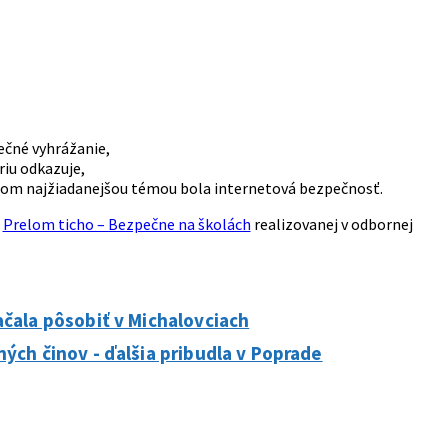
pečné vyhrážanie,
riu odkazuje,
ričom najžiadanejšou témou bola internetová bezpečnosť.
e
Prelom ticho – Bezpečne na školách
realizovanej v odbornej
ačala pôsobiť v Michalovciach
ých činov - ďalšia pribudla v Poprade