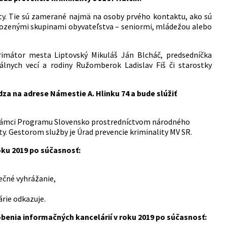
ity. Tie sú zamerané najmä na osoby prvého kontaktu, ako sú
ohrozenými skupinami obyvateľstva – seniormi, mládežou alebo
imátor mesta Liptovský Mikuláš Ján Blcháč, predsedníčka
lnych vecí a rodiny Ružomberok Ladislav Fiš či starostky
a na adrese Námestie A. Hlinku 74 a bude slúžiť
 v rámci Programu Slovensko prostredníctvom národného
y. Gestorom služby je Úrad prevencie kriminality MV SR.
oku 2019 po súčasnosť:
pečné vyhrážanie,
rie odkazuje.
benia informačných kancelárií v roku 2019 po súčasnosť: