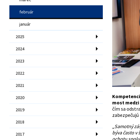
február
január
2025
2024
2023
2022
2021
Kompetencie 
2020
most medzi
čím sa odstr
2019
zabezpečujú c
2018
„
Samotný zása
býva často v 
2017
ochotu spolu