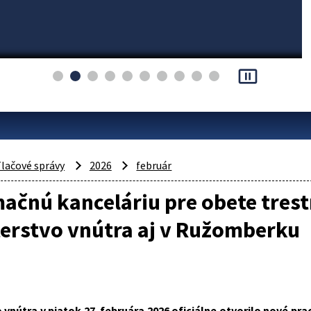
pause_presentation
lačové správy
2026
február
ačnú kanceláriu pre obete trest
erstvo vnútra aj v Ružomberku
 vnútra v piatok 27. februára 2026 oficiálne otvorilo nové pr