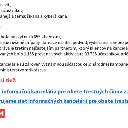
ktivít,
 účastníkov,
anejšia téma: šikana a kyberšikana.
:
bola poskytnutá 655 klientom,
ejšie riešené prípady: domáce násilie, podvod, vydieranie a nebez
áva je tretím najčastejším partnerom, ktorý klientov na kancelá
vaných bolo 1 155 preventívnych aktivít pre 33 735 účastníkov, p
kancelárie sú zároveň významnou súčasťou celonárodnej kampan
 ministerstvom školstva.
si tiež:
a informačná kancelária pre obete trestných činov z
rujeme sieť informačných kancelárií pre obete trestn
ok
ssenger
Gmail