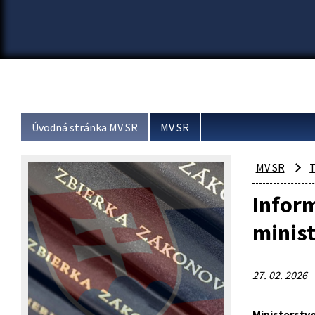
Úvodná stránka MV SR
MV SR
MV SR
T
Inform
minist
27. 02. 2026
Ministerstvo