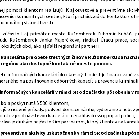
j pomoci klientom realizujú IK aj osvetové a preventívne aktiv
pracovníci komunitných centier, ktorí prichádzajú do kontaktu s 
tucionálnej starostlivosti.
a zúčastnil aj primátor mesta Ružomberok Ľubomír Kubáň, pr
údu Ružomberok Janka Majerčíková, riaditeľ Úradu práce, sociá
 okolitých obcí, ako aj ďalší regionálni partneri.
kancelária pre obete trestných činov v Ružomberku sa nachádz
regiónu ako dostupné kontaktné miesto pomoci.
iete informačných kancelárií do okresných miest je financované
eraného na posilňovanie odborných kapacít a prevenciu kriminalit
informačných kancelárií v rámci SR od začiatku pôsobenia v r
bola poskytnutá 5 586 klientom,
ejšie riešené prípady: podvod, domáce násilie, vydieranie a nebez
ientov pred návštevou kancelárie nenahlásilo svoj prípad polícii,
ráva je druhým najčastejším partnerom, ktorý klientov na kancelá
preventívne aktivity uskutočnené v rámci SR od začiatku pôso