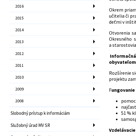
2016
Okrem priame
učitelia či 
2015
deťmi v inšti
2014
Otvorenia s
Okresného s
2013
a starostovia
2012
Informačná 
obyvateľom 
2011
Rozšírenie s
2010
projektu zam
2009
F
ungovanie 
pomoc 
2008
najčast
51 % kl
Slobodný prístup k informáciám
samosp
Služobný úrad MV SR
Vzdelávacie 