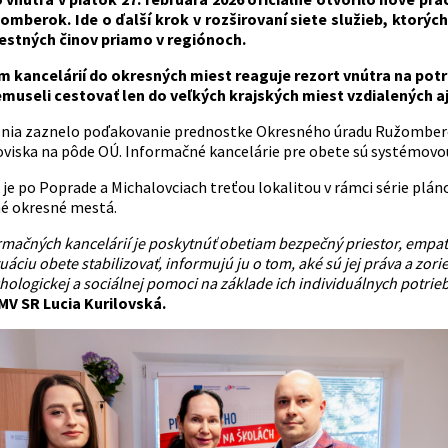
omberok. Ide o ďalší krok v rozširovaní siete služieb, ktorýc
estných činov priamo v regiónoch.
 kancelárií do okresných miest reaguje rezort vnútra na potre
useli cestovať len do veľkých krajských miest vzdialených aj
nia zaznelo poďakovanie prednostke Okresného úradu Ružomberok 
viska na pôde OÚ. Informačné kancelárie pre obete sú systémovou
e po Poprade a Michalovciach treťou lokalitou v rámci série plán
né okresné mestá.
mačných kancelárií je poskytnúť obetiam bezpečný priestor, empati
áciu obete stabilizovať, informujú ju o tom, aké sú jej práva a zor
hologickej a sociálnej pomoci na základe ich individuálnych potrie
MV SR Lucia Kurilovská.