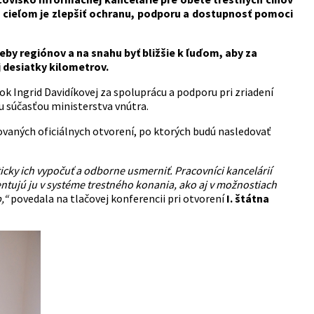
h cieľom je zlepšiť ochranu, podporu a dostupnosť pomoci
by regiónov a na snahu byť bližšie k ľuďom, aby za
 desiatky kilometrov.
Ingrid Davidíkovej za spoluprácu a podporu pri zriadení
 súčasťou ministerstva vnútra.
ovaných oficiálnych otvorení, po ktorých budú nasledovať
cky ich vypočuť a odborne usmerniť. Pracovníci kancelárií
ientujú ju v systéme trestného konania, ako aj v možnostiach
b,“
povedala na tlačovej konferencii pri otvorení
I. štátna