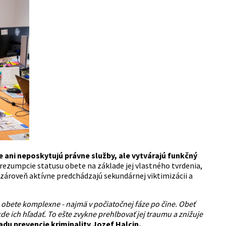
 ani neposkytujú právne služby, ale vytvárajú funkčný
rezumpcie statusu obete na základe jej vlastného tvrdenia,
zároveň aktívne predchádzajú sekundárnej viktimizácii a
a obete komplexne - najmä v počiatočnej fáze po čine. Obeť
e ich hľadať. To ešte zvykne prehlbovať jej traumu a znižuje
adu prevencie kriminality Jozef Halcin.