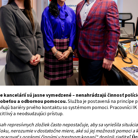
kancelárií sú jasne vymedzené – nenahrádzajú činnosť polície
 obeťou a odbornou pomocou.
Služba je postavená na princípe p
aňujú bariéry prvého kontaktu so systémom pomoci. Pracovníci IK 
itlivý a neodsudzujúci prístup.
h represívnych zložiek často nepostačuje, aby sa vyriešila situáci
šoku, nerozumie v dostatočne miere, aké sú jej možnosti pomoci a kd
pracovať s orgánmi činnými v trestnom konaní
,“ doplnil riaditeľ
Úr