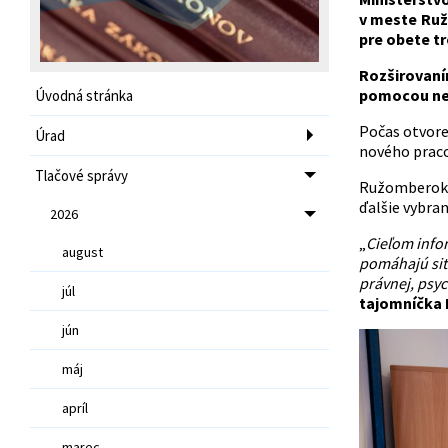
v meste Ruž
pre obete tr
Rozširovaním
pomocou nem
Úvodná stránka
Počas otvore
Úrad
nového praco
Tlačové správy
Ružomberok j
ďalšie vybra
2026
„
Cieľom infor
august
pomáhajú situ
právnej, psyc
júl
tajomníčka 
jún
máj
apríl
marec