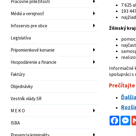
Pracovné príležitosti
7 625 a
193 447
Médiá a verejnosť
najžiad
Infoservis pre obce
Žilinský kraj
Legislatíva
pomoc 
najčast
Pripomienkové konanie
samospr
realizo
Hospodárenie a financie
Informačné 
spolupráci s
Faktúry
Prečítajte 
Objednávky
Ďalši
Vestník vlády SR
Rozši
M E K O
Facebo
Me
ISBA
Prevencia kriminality