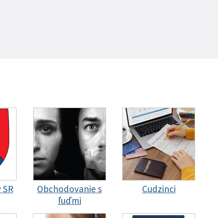
y SR
Obchodovanie s
Cudzinci
ľuďmi