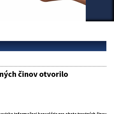
ných činov otvorilo
acovisko Informačnej kancelárie pre obete trestných činov