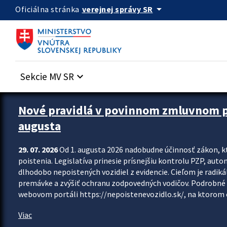
Preskocit na hlavný obsah
arrow_drop_down
verejnej správy SR
Oficiálna stránka
Sekcie MV SR
keyboard_arrow_down
Zastavit automatický posun upútavok
Nové pravidlá v povinnom zmluvnom poi
augusta
29. 07. 2026
Od 1. augusta 2026 nadobudne účinnosť zákon, k
poistenia. Legislatíva prinesie prísnejšiu kontrolu PZP, aut
dlhodobo nepoistených vozidiel z evidencie. Cieľom je radiká
premávke a zvýšiť ochranu zodpovedných vodičov. Podrobné 
webovom portáli https://nepoistenevozidlo.sk/, na ktorom od
Viac