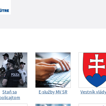
Staň sa
E-služby MV SR
Vestník vlád
policajtom