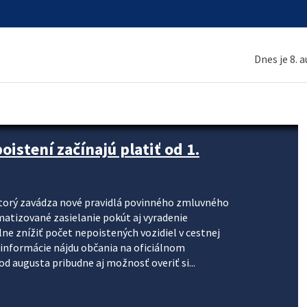
Dnes je 8. 
stení začínajú platiť od 1.
torý zavádza nové pravidlá povinného zmluvného
omatizované zasielanie pokút aj vyradenie
lne znížiť počet nepoistených vozidiel v cestnej
informácie nájdu občania na oficiálnom
 augusta pribudne aj možnosť overiť si...