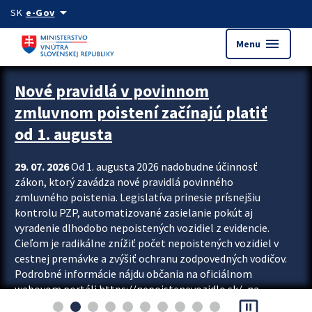
Preskocit na hlavný obsah
arrow_drop_down
SK
e-Gov
menu
Menu
Zastavit automatický posun upútavok
Nové pravidlá v povinnom
zmluvnom poistení začínajú platiť
od 1. augusta
29. 07. 2026
Od 1. augusta 2026 nadobudne účinnosť
zákon, ktorý zavádza nové pravidlá povinného
zmluvného poistenia. Legislatíva prinesie prísnejšiu
kontrolu PZP, automatizované zasielanie pokút aj
vyradenie dlhodobo nepoistených vozidiel z evidencie.
Cieľom je radikálne znížiť počet nepoistených vozidiel v
cestnej premávke a zvýšiť ochranu zodpovedných vodičov.
Podrobné informácie nájdu občania na oficiálnom
webovom portáli https://nepoistenevozidlo.sk/, na
pause_presentation
ktorom od augusta pribudne aj možnosť overiť si...