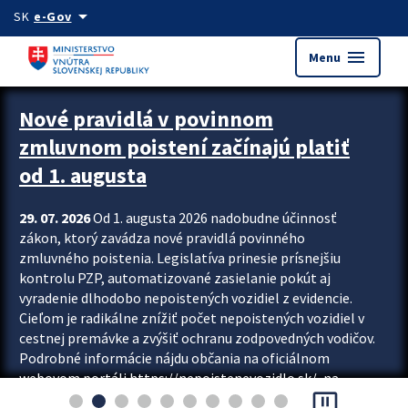
Preskocit na hlavný obsah
arrow_drop_down
SK
e-Gov
menu
Menu
Zastavit automatický posun upútavok
Nové pravidlá v povinnom
zmluvnom poistení začínajú platiť
od 1. augusta
29. 07. 2026
Od 1. augusta 2026 nadobudne účinnosť
zákon, ktorý zavádza nové pravidlá povinného
zmluvného poistenia. Legislatíva prinesie prísnejšiu
kontrolu PZP, automatizované zasielanie pokút aj
vyradenie dlhodobo nepoistených vozidiel z evidencie.
Cieľom je radikálne znížiť počet nepoistených vozidiel v
cestnej premávke a zvýšiť ochranu zodpovedných vodičov.
Podrobné informácie nájdu občania na oficiálnom
webovom portáli https://nepoistenevozidlo.sk/, na
pause_presentation
ktorom od augusta pribudne aj možnosť overiť si...