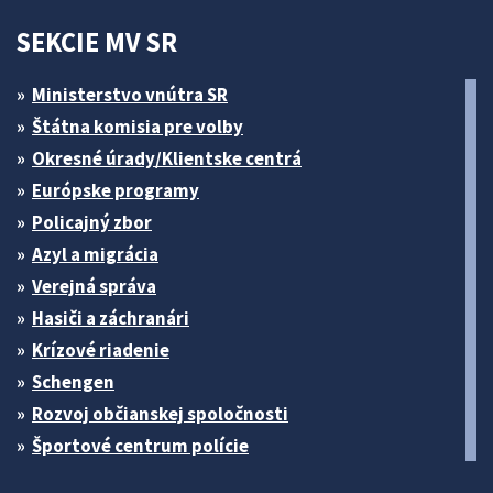
SEKCIE MV SR
Ministerstvo vnútra SR
Štátna komisia pre volby
Okresné úrady/Klientske centrá
Európske programy
Policajný zbor
Azyl a migrácia
Verejná správa
Hasiči a záchranári
Krízové riadenie
Schengen
Rozvoj občianskej spoločnosti
Športové centrum polície