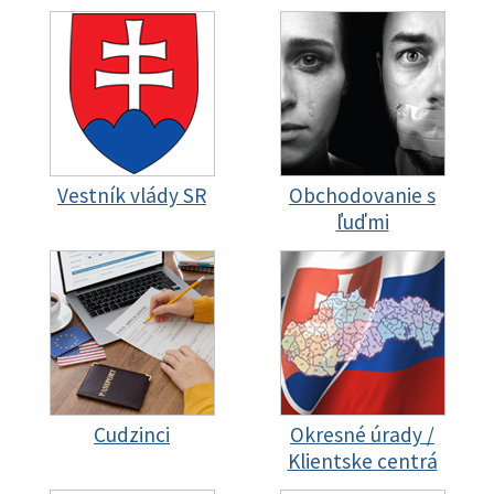
Vestník vlády SR
Obchodovanie s
ľuďmi
Cudzinci
Okresné úrady /
Klientske centrá