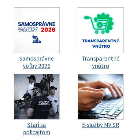
Samosprávne
Transparentné
voľby 2026
vnútro
Staň sa
E-služby MV SR
policajtom