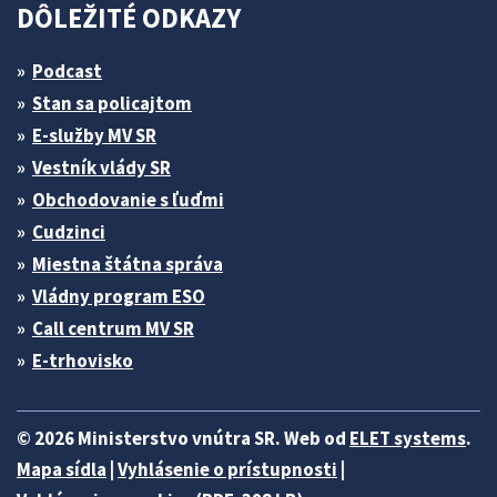
DÔLEŽITÉ ODKAZY
Podcast
Stan sa policajtom
E-služby MV SR
Vestník vlády SR
Obchodovanie s ľuďmi
Cudzinci
Miestna štátna správa
Vládny program ESO
Call centrum MV SR
E-trhovisko
© 2026 Ministerstvo vnútra SR. Web od
ELET systems
.
Mapa sídla
|
Vyhlásenie o prístupnosti
|