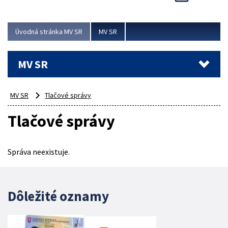
Viac
Úvodná stránka MV SR
MV SR
MV SR
MV SR
Tlačové správy
Tlačové správy
Správa neexistuje.
Dôležité oznamy