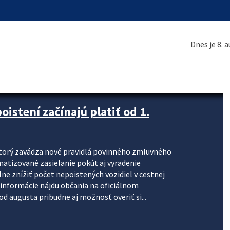
Dnes je 8. 
stení začínajú platiť od 1.
torý zavádza nové pravidlá povinného zmluvného
omatizované zasielanie pokút aj vyradenie
lne znížiť počet nepoistených vozidiel v cestnej
informácie nájdu občania na oficiálnom
 augusta pribudne aj možnosť overiť si...