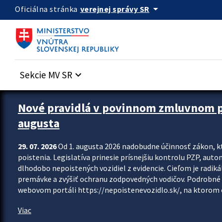
Preskocit na hlavný obsah
arrow_drop_down
verejnej správy SR
Oficiálna stránka
Sekcie MV SR
keyboard_arrow_down
Zastavit automatický posun upútavok
Nové pravidlá v povinnom zmluvnom poi
augusta
29. 07. 2026
Od 1. augusta 2026 nadobudne účinnosť zákon, k
poistenia. Legislatíva prinesie prísnejšiu kontrolu PZP, aut
dlhodobo nepoistených vozidiel z evidencie. Cieľom je radiká
premávke a zvýšiť ochranu zodpovedných vodičov. Podrobné 
webovom portáli https://nepoistenevozidlo.sk/, na ktorom od
Viac