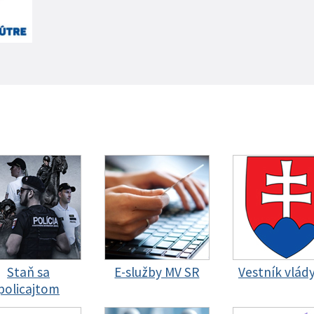
Staň sa
E-služby MV SR
Vestník vlád
policajtom