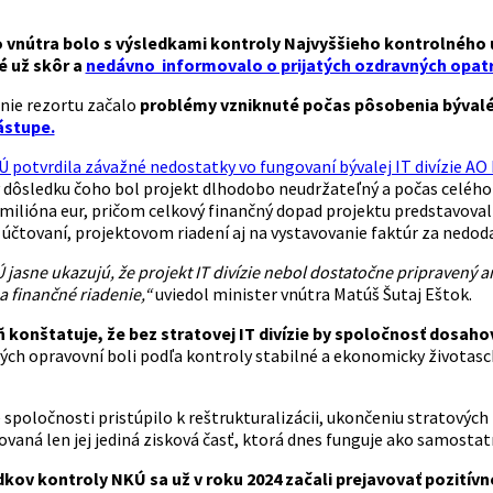
o vnútra bolo s výsledkami kontroly Najvyššieho kontrolného
 už skôr a
nedávno informovalo o prijatých ozdravných opat
nie rezortu začalo
problémy vzniknuté počas pôsobenia býva
ástupe.
 potvrdila závažné nedostatky vo fungovaní bývalej IT divízie A
v dôsledku čoho bol projekt dlhodobo neudržateľný a počas celého f
 milióna eur, pričom celkový finančný dopad projektu predstavoval
 účtovaní, projektovom riadení aj na vystavovanie faktúr za nedod
 jasne ukazujú, že projekt IT divízie nebol dostatočne pripravený a
 finančné riadenie,“
uviedol minister vnútra Matúš Šutaj Eštok.
 konštatuje, že bez stratovej IT divízie by spoločnosť dosah
ch opravovní boli podľa kontroly stabilné a ekonomicky životas
spoločnosti pristúpilo k reštrukturalizácii, ukončeniu stratových I
vaná len jej jediná zisková časť, ktorá dnes funguje ako samostatná
kov kontroly NKÚ sa už v roku 2024 začali prejavovať pozitív