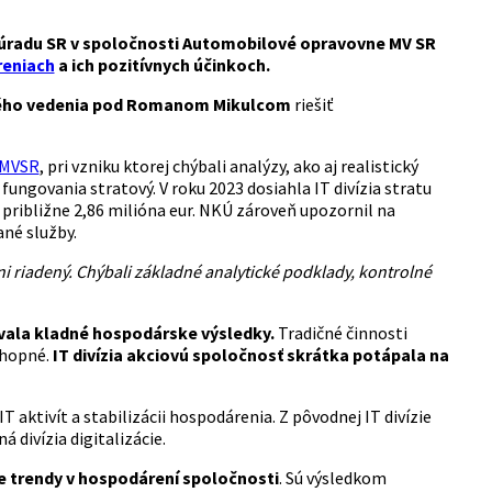
 úradu SR v spoločnosti Automobilové opravovne MV SR
reniach
a ich pozitívnych účinkoch.
lého vedenia pod Romanom Mikulcom
riešiť
O MVSR
, pri vzniku ktorej chýbali analýzy, ako aj realistický
ungovania stratový. V roku 2023 dosiahla IT divízia stratu
 približne 2,86 milióna eur. NKÚ zároveň upozornil na
ané služby.
ni riadený. Chýbali základné analytické podklady, kontrolné
ovala kladné hospodárske výsledky.
Tradičné činnosti
chopné.
IT divízia akciovú spoločnosť skrátka potápala na
T aktivít a stabilizácii hospodárenia. Z pôvodnej IT divízie
 divízia digitalizácie.
ne trendy v hospodárení spoločnosti
. Sú výsledkom