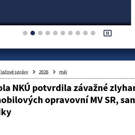
pause_presentation
lačové správy
2026
máj
la NKÚ potvrdila závažné zlyha
obilových opravovní MV SR, san
dky