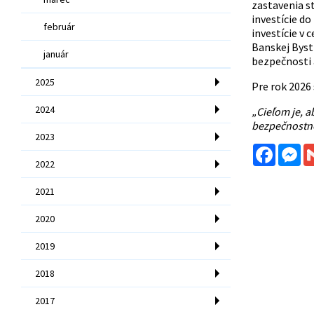
zastavenia s
investície d
február
investície v 
Banskej Bystr
január
bezpečnosti 
2025
Pre rok 2026 
2024
„Cieľom je, a
bezpečnostné
2023
Facebo
Me
2022
2021
2020
2019
2018
2017