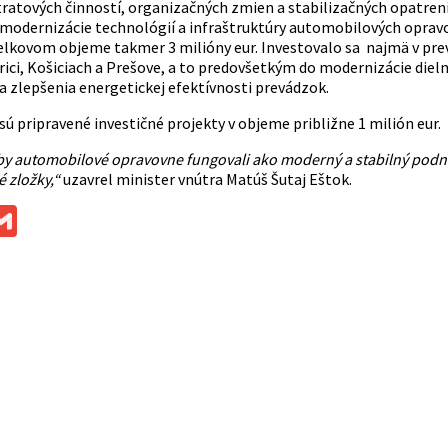
tratových činností, organizačných zmien a stabilizačných opatren
o modernizácie technológií a infraštruktúry automobilových opravo
celkovom objeme takmer 3 milióny eur. Investovalo sa najmä v prevá
ici, Košiciach a Prešove, a to predovšetkým do modernizácie dieln
a zlepšenia energetickej efektívnosti prevádzok.
sú pripravené investičné projekty v objeme približne 1 milión eur.
by automobilové opravovne fungovali ako moderný a stabilný podnik
 zložky,“
uzavrel minister vnútra Matúš Šutaj Eštok.
ok
ssenger
Gmail