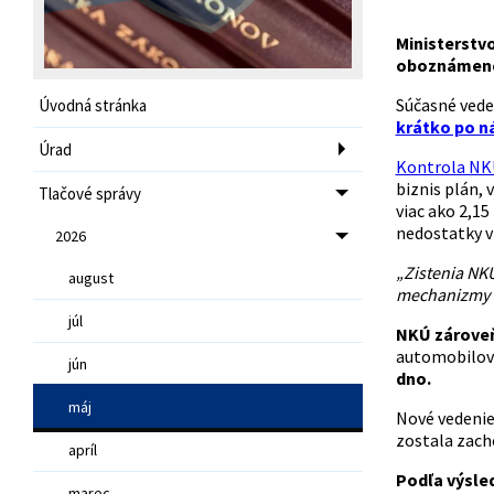
Ministerstv
oboznámené
Súčasné vede
Úvodná stránka
krátko po n
Úrad
Kontrola NKÚ
biznis plán, 
Tlačové správy
viac ako 2,15
nedostatky v
2026
„Zistenia NKÚ
august
mechanizmy a
júl
NKÚ zároveň
automobilový
jún
dno.
máj
Nové vedenie 
zostala zacho
apríl
Podľa výsled
marec