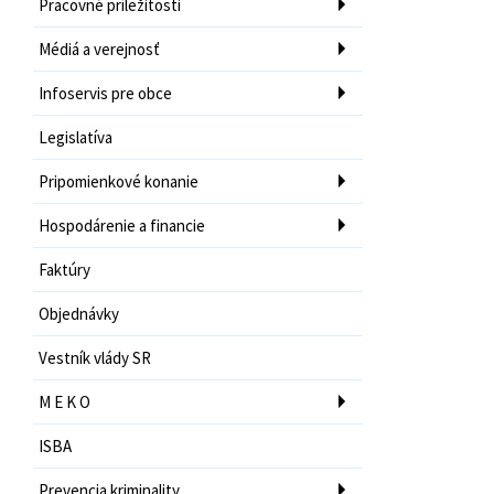
Pracovné príležitosti
Médiá a verejnosť
Infoservis pre obce
Legislatíva
Pripomienkové konanie
Hospodárenie a financie
Faktúry
Objednávky
Vestník vlády SR
M E K O
ISBA
Prevencia kriminality