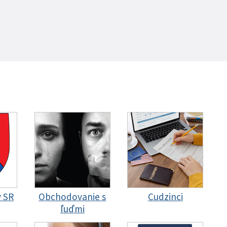
y SR
Obchodovanie s
Cudzinci
ľuďmi