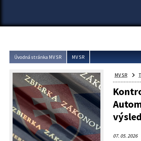
Úvodná stránka MV SR
MV SR
MV SR
T
Kontro
Autom
výsle
07. 05. 2026