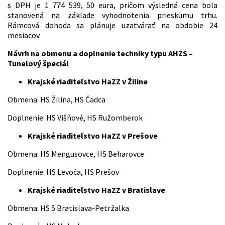
s DPH je 1 774 539, 50 eura, pričom výsledná cena bola
stanovená na základe vyhodnotenia prieskumu trhu.
Rámcová dohoda sa plánuje uzatvárať na obdobie 24
mesiacov.
Návrh na obmenu a doplnenie techniky typu AHZS –
Tunelový špeciál
Krajské riaditeľstvo HaZZ v Žiline
Obmena: HS Žilina, HS Čadca
Doplnenie: HS Višňové, HS Ružomberok
Krajské riaditeľstvo HaZZ v Prešove
Obmena: HS Mengusovce, HS Beharovce
Doplnenie: HS Levoča, HS Prešov
Krajské riaditeľstvo HaZZ v Bratislave
Obmena: HS 5 Bratislava-Petržalka