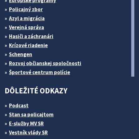
Európske programy
Policajný zbor
Azyl a migrácia
Verejná správa
Hasiči a záchranári
Krízové riadenie
Schengen
Rozvoj občianskej spoločnosti
Športové centrum polície
DÔLEŽITÉ ODKAZY
Podcast
Stan sa policajtom
E-služby MV SR
Vestník vlády SR