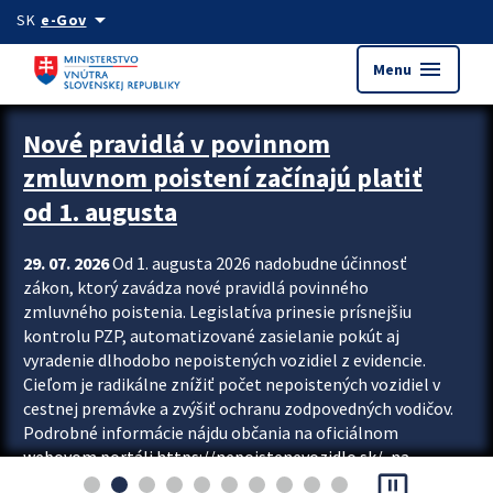
Preskocit na hlavný obsah
arrow_drop_down
SK
e-Gov
menu
Menu
Zastavit automatický posun upútavok
Nové pravidlá v povinnom
zmluvnom poistení začínajú platiť
od 1. augusta
29. 07. 2026
Od 1. augusta 2026 nadobudne účinnosť
zákon, ktorý zavádza nové pravidlá povinného
zmluvného poistenia. Legislatíva prinesie prísnejšiu
kontrolu PZP, automatizované zasielanie pokút aj
vyradenie dlhodobo nepoistených vozidiel z evidencie.
Cieľom je radikálne znížiť počet nepoistených vozidiel v
cestnej premávke a zvýšiť ochranu zodpovedných vodičov.
Podrobné informácie nájdu občania na oficiálnom
webovom portáli https://nepoistenevozidlo.sk/, na
pause_presentation
ktorom od augusta pribudne aj možnosť overiť si...