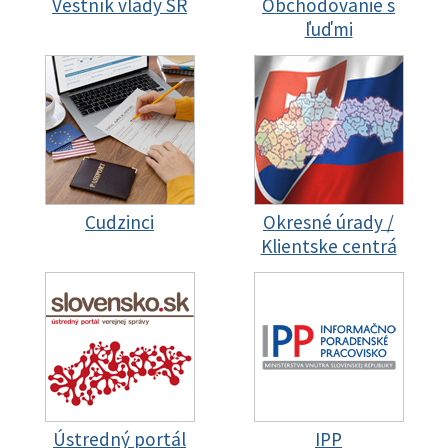
Vestník vlády SR
Obchodovanie s
ľuďmi
Cudzinci
Okresné úrady /
Klientske centrá
Ústredný portál
IPP