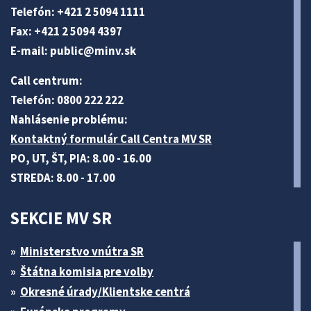
Telefón: +421 2 5094 1111
Fax: +421 2 5094 4397
E-mail:
public@minv
.sk
Call centrum:
Telefón: 0800 222 222
Nahlásenie problému:
Kontaktný formulár Call Centra MV SR
PO, UT, ŠT, PIA: 8.00 - 16.00
STREDA: 8.00 - 17.00
SEKCIE MV SR
Ministerstvo vnútra SR
Štátna komisia pre volby
Okresné úrady/Klientske centrá