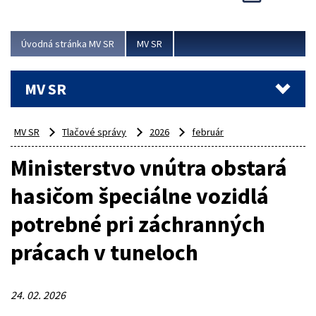
Viac
Úvodná stránka MV SR
MV SR
MV SR
MV SR
Tlačové správy
2026
február
Ministerstvo vnútra obstará
hasičom špeciálne vozidlá
potrebné pri záchranných
prácach v tuneloch
24. 02. 2026