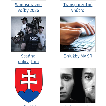
Samosprávne
Transparentné
voľby 2026
vnútro
Staň sa
E-služby MV SR
policajtom