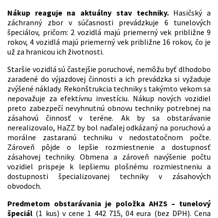
Nákup reaguje na aktuálny stav techniky.
Hasičský a
záchranný zbor v súčasnosti prevádzkuje 6 tunelových
špeciálov, pričom: 2 vozidlá majú priemerný vek približne 9
rokov, 4 vozidlá majú priemerný vek približne 16 rokov, čo je
už za hranicou ich životnosti.
Staršie vozidlá sú častejšie poruchové, nemôžu byť dlhodobo
zaradené do výjazdovej činnosti a ich prevádzka si vyžaduje
zvýšené náklady. Rekonštrukcia techniky s takýmto vekom sa
nepovažuje za efektívnu investíciu. Nákup nových vozidiel
preto zabezpečí nevyhnutnú obnovu techniky potrebnej na
zásahovú činnosť v teréne. Ak by sa obstarávanie
nerealizovalo, HaZZ by bol naďalej odkázaný na poruchovú a
morálne zastaranú techniku v nedostatočnom počte.
Zároveň pôjde o lepšie rozmiestnenie a dostupnosť
zásahovej techniky. Obmena a zároveň navýšenie počtu
vozidiel prispeje k lepšiemu plošnému rozmiestneniu a
dostupnosti špecializovanej techniky v zásahových
obvodoch.
Predmetom obstarávania je položka AHZS – tunelový
špeciál
(1 kus) v cene 1 442 715, 04 eura (bez DPH). Cena