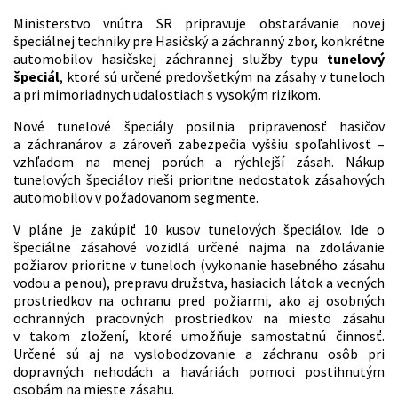
Ministerstvo vnútra SR pripravuje obstarávanie novej
špeciálnej techniky pre Hasičský a záchranný zbor, konkrétne
automobilov hasičskej záchrannej služby typu
tunelový
špeciál
, ktoré sú určené predovšetkým na zásahy v tuneloch
a pri mimoriadnych udalostiach s vysokým rizikom.
Nové tunelové špeciály posilnia pripravenosť hasičov
a záchranárov a zároveň zabezpečia vyššiu spoľahlivosť –
vzhľadom na menej porúch a rýchlejší zásah. Nákup
tunelových špeciálov rieši prioritne nedostatok zásahových
automobilov v požadovanom segmente.
V pláne je zakúpiť 10 kusov tunelových špeciálov. Ide o
špeciálne zásahové vozidlá určené najmä na zdolávanie
požiarov prioritne v tuneloch (vykonanie hasebného zásahu
vodou a penou), prepravu družstva, hasiacich látok a vecných
prostriedkov na ochranu pred požiarmi, ako aj osobných
ochranných pracovných prostriedkov na miesto zásahu
v takom zložení, ktoré umožňuje samostatnú činnosť.
Určené sú aj na vyslobodzovanie a záchranu osôb pri
dopravných nehodách a haváriách pomoci postihnutým
osobám na mieste zásahu.