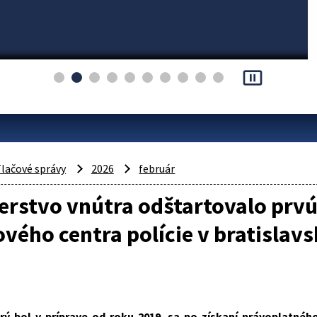
pause_presentation
lačové správy
2026
február
erstvo vnútra odštartovalo prvú
vého centra polície v bratislav
orý bol v príprave od roku 2019, sa po získaní právoplatné