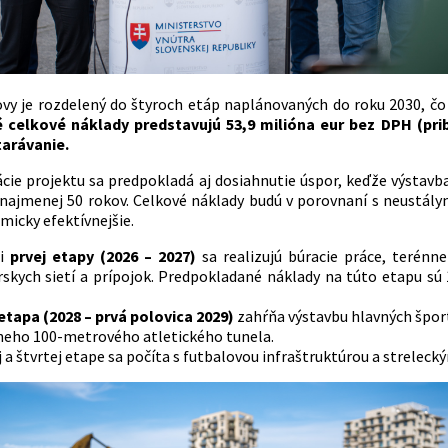
vy je rozdelený do štyroch etáp naplánovaných do roku 2030, čo
celkové náklady predstavujú 53,9 milióna eur bez DPH (prib
tarávanie.
ácie projektu sa predpokladá aj dosiahnutie úspor, keďže výstav
najmenej 50 rokov. Celkové náklady budú v porovnaní s neustál
micky efektívnejšie.
ci
prvej etapy (2026 – 2027)
sa realizujú búracie práce, terénne
rskych sietí a prípojok. Predpokladané náklady na túto etapu sú 
etapa (2028 – prvá polovica 2029)
zahŕňa výstavbu hlavných šport
neho 100-metrového atletického tunela.
j a štvrtej etape sa počíta s futbalovou infraštruktúrou a strelec