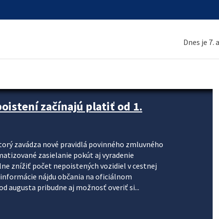
Dnes je 7.
stení začínajú platiť od 1.
torý zavádza nové pravidlá povinného zmluvného
omatizované zasielanie pokút aj vyradenie
lne znížiť počet nepoistených vozidiel v cestnej
informácie nájdu občania na oficiálnom
 augusta pribudne aj možnosť overiť si...