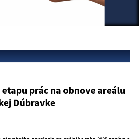
 etapu prác na obnove areálu
skej Dúbravke
ho stavebného povolenia na začiatku roka 2025 posúva z