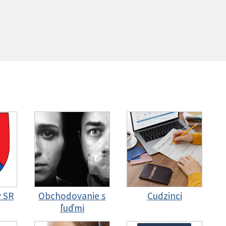
y SR
Obchodovanie s
Cudzinci
ľuďmi