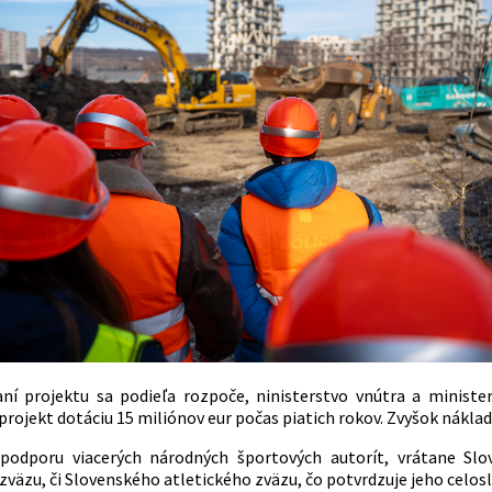
aní projektu sa podieľa rozpoče, ninisterstvo vnútra a minist
rojekt dotáciu 15 miliónov eur počas piatich rokov. Zvyšok náklad
podporu viacerých národných športových autorít, vrátane Sl
zväzu, či Slovenského atletického zväzu, čo potvrdzuje jeho celo