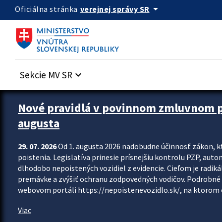
Preskocit na hlavný obsah
arrow_drop_down
verejnej správy SR
Oficiálna stránka
Sekcie MV SR
keyboard_arrow_down
Zastavit automatický posun upútavok
Nové pravidlá v povinnom zmluvnom poi
augusta
29. 07. 2026
Od 1. augusta 2026 nadobudne účinnosť zákon, k
poistenia. Legislatíva prinesie prísnejšiu kontrolu PZP, aut
dlhodobo nepoistených vozidiel z evidencie. Cieľom je radiká
premávke a zvýšiť ochranu zodpovedných vodičov. Podrobné 
webovom portáli https://nepoistenevozidlo.sk/, na ktorom od
Viac