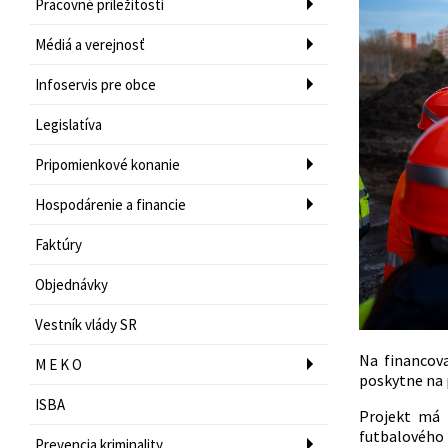
Pracovné príležitosti
Médiá a verejnosť
Infoservis pre obce
Legislatíva
Pripomienkové konanie
Hospodárenie a financie
Faktúry
Objednávky
Vestník vlády SR
Na financov
M E K O
poskytne na p
ISBA
Projekt má 
futbalového 
Prevencia kriminality