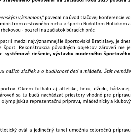
slovenským významom,"
povedal na úvod tlačovej konferencie vo
u s ministrom cestovného ruchu a športu Rudolfom Huliakom a
ekovou - pozreli na začiatok búracích prác.
 patril medzi najvýznamnejšie športoviská Bratislavy, je dnes
 šport. Rekonštrukcia pôvodných objektov zároveň nie je
re
systémové riešenie, výstavbu moderného športového
avu našich zložiek a o budúcnosť detí a mládeže. Štát nemôže
ortov. Okrem futbalu aj atletike, boxu, džudu, hádzanej,
roveň sa tu budú nachádzať priestory vhodné pre prípravu
e olympijskú a reprezentačnú prípravu, mládežnícky a klubový
tletický ovál a jedinečný tunel umožnia celoročnú prípravu