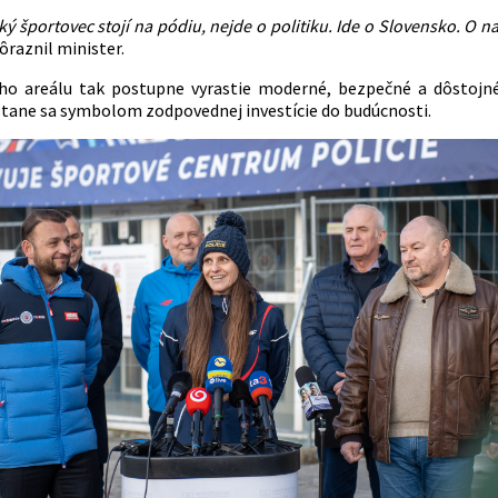
ý športovec stojí na pódiu, nejde o politiku. Ide o Slovensko. O n
ôraznil minister.
ho areálu tak postupne vyrastie moderné, bezpečné a dôstojné
stane sa symbolom zodpovednej investície do budúcnosti.