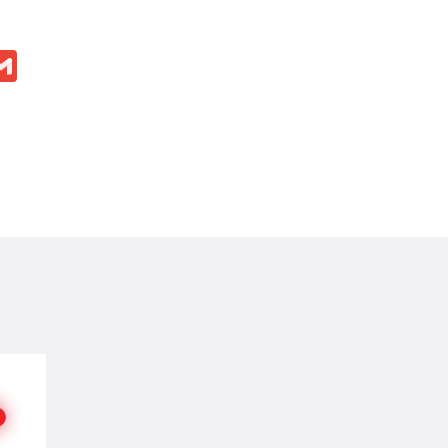
ok
ssenger
Gmail