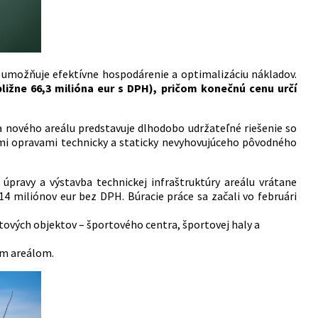
 umožňuje efektívne hospodárenie a optimalizáciu nákladov.
ližne 66,3 milióna eur s DPH), pričom konečnú cenu určí
ba nového areálu predstavuje dlhodobo udržateľné riešenie so
ymi opravami technicky a staticky nevyhovujúceho pôvodného
 úpravy a výstavba technickej infraštruktúry areálu vrátane
14 miliónov eur bez DPH. Búracie práce sa začali vo februári
ových objektov – športového centra, športovej haly a
kým areálom.