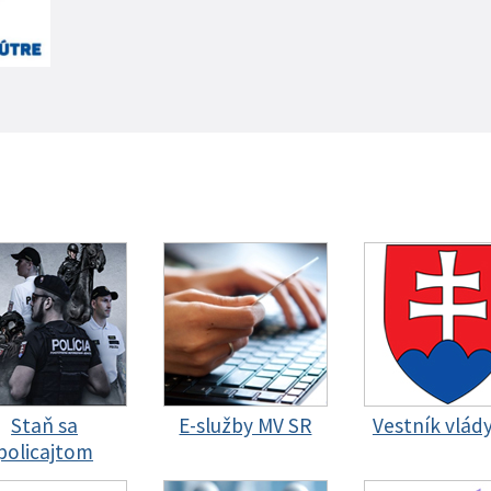
Staň sa
E-služby MV SR
Vestník vlád
policajtom