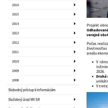
2016
2015
2014
Projekt obno
Odhadované 
2013
verejné obs
2012
Počas realiz
životnosťou 
2011
areálu ekono
2010
V rám
inžinie
2009
2026.
Druhá 
2008
unikát
V trete
Slobodný prístup k informáciám
Služobný úrad MV SR