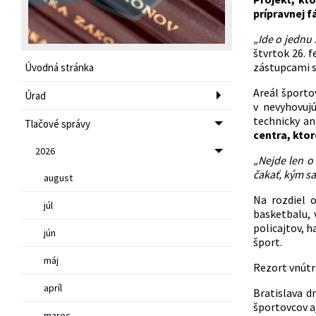
prípravnej f
„Ide o jednu
štvrtok 26. 
zástupcami s
Úvodná stránka
Areál športo
Úrad
v nevyhovuj
technicky a
Tlačové správy
centra, ktor
2026
„Nejde len o
čakať, kým sa
august
Na rozdiel 
júl
basketbalu,
policajtov, 
jún
šport.
máj
Rezort vnútr
apríl
Bratislava d
športovcov a
marec