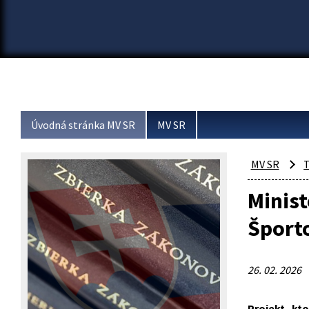
Úvodná stránka MV SR
MV SR
MV SR
T
Minist
Športo
26. 02. 2026
Projekt, kt