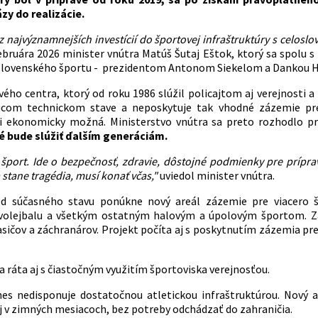
ázy do realizácie.
 z najvýznamnejších investícií do športovej infraštruktúry s celo
februára 2026 minister vnútra Matúš Šutaj Eštok, ktorý sa spol
lovenského športu - prezidentom Antonom Siekelom a Dankou Hrb
vého centra, ktorý od roku 1986 slúžil policajtom aj verejnosti a
úcom technickom stave a neposkytuje tak vhodné zázemie pre
ni ekonomicky možná. Ministerstvo vnútra sa preto rozhodlo p
é bude slúžiť ďalším generáciám.
 šport. Ide o bezpečnosť, zdravie, dôstojné podmienky pre prípr
 stane tragédia, musí konať včas,"
uviedol minister vnútra.
od súčasného stavu ponúkne nový areál zázemie pre viacero šp
 volejbalu a všetkým ostatným halovým a úpolovým športom. Zá
hasičov a záchranárov. Projekt počíta aj s poskytnutím zázemia pr
a ráta aj s čiastočným využitím športoviska verejnosťou.
nes nedisponuje dostatočnou atletickou infraštruktúrou. Nový a
j v zimných mesiacoch, bez potreby odchádzať do zahraničia.