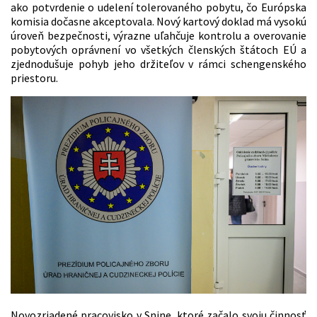
ako potvrdenie o udelení tolerovaného pobytu, čo Európska
komisia dočasne akceptovala. Nový kartový doklad má vysokú
úroveň bezpečnosti, výrazne uľahčuje kontrolu a overovanie
pobytových oprávnení vo všetkých členských štátoch EÚ a
zjednodušuje pohyb jeho držiteľov v rámci schengenského
priestoru.
Novozriadené pracovisko v Snine, ktoré začalo svoju činnosť