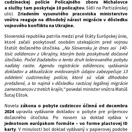
cudzineckej polície Policajného zboru Michalovce
a služby tam poskytuje 10 policajtov.
Sídli na Partizánskej
ulici.
Zriadením vysunutého pracoviska ministerstvo
vnútra reaguje na dlhodobý nárast migrácie v dôsledku
vojnového konfliktu na Ukrajine.
Slovenská republika patrila medzi prvé štáty Európskej únie,
ktoré začali poskytovať osobám utekajúcim pred vojnou
štatút dočasného útočiska.
„Na Slovensku je dnes asi 140-
tisíc odídencov z Ukrajiny, ktorým bolo poskytnuté dočasné
útočisko. Počet žiadateľov o tento druh tolerovaného pobytu
naďalej rastie. Agendu registrácie odídencov, vydávania
dokladov a aktualizácie evidovaných údajov zabezpečuje 13
oddelení cudzineckej polície, ktoré sú však dlhodobo
preťažené, a to najmä v dôsledku rastúcej legálnej migrácie
zamestnancov z tretích krajín,“
povedal minister vnútra Matúš
Šutaj Eštok.
Novela
zákona o pobyte cudzincov účinná od decembra
2024
upravila vydávanie dokladov o pobyte pre príjemcov
dočasného útočiska. Po novom sa doklad vydáva v
jednotnom európskom formáte – vo forme plastovej ID
karty
. V minulosti bol doklad vydávaný v papierovej podobe