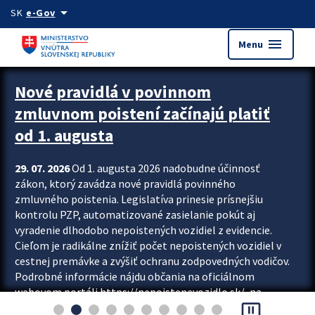
Preskocit na hlavný obsah
arrow_drop_down
SK
e-Gov
menu
Menu
Zastavit automatický posun upútavok
Nové pravidlá v povinnom
zmluvnom poistení začínajú platiť
od 1. augusta
29. 07. 2026
Od 1. augusta 2026 nadobudne účinnosť
zákon, ktorý zavádza nové pravidlá povinného
zmluvného poistenia. Legislatíva prinesie prísnejšiu
kontrolu PZP, automatizované zasielanie pokút aj
vyradenie dlhodobo nepoistených vozidiel z evidencie.
Cieľom je radikálne znížiť počet nepoistených vozidiel v
cestnej premávke a zvýšiť ochranu zodpovedných vodičov.
Podrobné informácie nájdu občania na oficiálnom
webovom portáli https://nepoistenevozidlo.sk/, na
pause_presentation
ktorom od augusta pribudne aj možnosť overiť si...