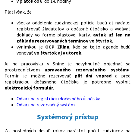
v piatok od 8. do 14. hodiny.
Platí však, že:
všetky oddelenia cudzineckej polície budú aj naďalej
registrovať žiadateľov o dočasné útočisko a vydávať
doklady vo forme plastovej karty,
avšak už len na
základe rezervovaných termínov vo štvrtok
,
výnimkou je
OCP Žilina
, kde sa tejto agende budú
venovať
vo štvrtok aj v utorok
.
Aj na pracovisku v Snine je nevyhnutné objednať sa
prostredníctvom
upraveného rezervačného systému
.
Termín je možné rezervovať
päť dní vopred
a pred
registráciou dočasného útočiska je potrebné vyplniť
elektronický formulár
.
Odkaz na registráciu dočasného útočiska
Odkaz na rezervačný systém
Systémový prístup
Za posledných desať rokov narástol počet cudzincov na