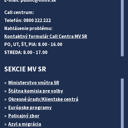
E-mail:
public@minv
.sk
Call centrum:
Telefón: 0800 222 222
Nahlásenie problému:
Kontaktný formulár Call Centra MV SR
PO, UT, ŠT, PIA: 8.00 - 16.00
STREDA: 8.00 - 17.00
SEKCIE MV SR
Ministerstvo vnútra SR
Štátna komisia pre volby
Okresné úrady/Klientske centrá
Európske programy
Policajný zbor
Azyl a migrácia