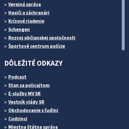
Verejná správa
Hasiči a záchranári
Krízové riadenie
Schengen
Rozvoj občianskej spoločnosti
Športové centrum polície
DÔLEŽITÉ ODKAZY
Podcast
Stan sa policajtom
E-služby MV SR
Vestník vlády SR
Obchodovanie s ľuďmi
Cudzinci
Miestna štátna správa