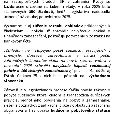
na zastupiteľských úradoch SR v zahraničí. Kvóty sú
každoročne určované nariadením vlády; v roku 2025 bolo
stanovených
350 žiadostí
, keďže legislatíva nadobudla
účinnosť až v druhej polovici roka 2025.
Významné je aj
zúženie rozsahu dokladov
prikladaných k
žiadostiam – polícia už spravidla nevyžaduje doklad o
finančnom zabezpečení, postačuje potvrdenie o zostatku na
bankovom účte.
„Vzhľadom na stúpajúci počet cudzincov pracujúcich v
priemysle, doprave, zdravotníctve a nárast počtu
zahraničných študentov vláda na návrh rezortu vnútra v
novembri 2025 schválila
navýšenie kapacít cudzineckej
polície o 100 civilných zamestnancov
,“
povedal Matúš Šutaj
Eštok. Celkovo 25 z nich bude pôsobiť na
východnom
Slovensku
.
Zároveň je v legislatívnom procese ďalšia novela zákona o
pobyte cudzincov, ktorej cieľom je transpozícia európskych
pravidiel jednotného povolenia na pobyt a zamestnanie,
riešenie poznatkov z aplikačnej praxe v oblasti víz a štátneho
občianstva a tiež úprava
budúceho pobytového statusu