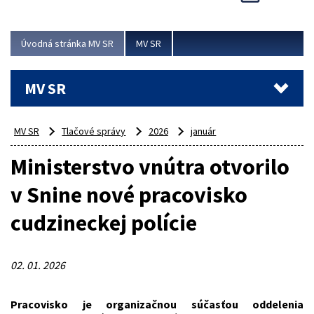
Viac
Úvodná stránka MV SR
MV SR
MV SR
MV SR
Tlačové správy
2026
január
Ministerstvo vnútra otvorilo
v Snine nové pracovisko
cudzineckej polície
02. 01. 2026
Pracovisko je organizačnou súčasťou oddelenia