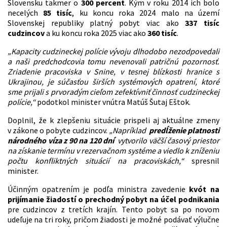
Slovensku takmer o
300 percent
. Kým v roku 2014 ich bolo
necelých
85 tisíc
, ku koncu roka 2024 malo na území
Slovenskej republiky platný pobyt viac ako
337 tisíc
cudzincov
a ku koncu roka 2025 viac ako
360 tisíc
.
„Kapacity cudzineckej polície vývoju dlhodobo nezodpovedali
a naši predchodcovia tomu nevenovali patričnú pozornosť.
Zriadenie pracoviska v Snine, v tesnej blízkosti hranice s
Ukrajinou, je súčasťou širších systémových opatrení, ktoré
sme prijali s prvoradým cieľom zefektívniť činnosť cudzineckej
polície,“
podotkol minister vnútra Matúš Šutaj Eštok.
Doplnil, že k zlepšeniu situácie prispeli aj aktuálne zmeny
v zákone o pobyte cudzincov.
„Napríklad
predĺženie platnosti
národného víza z 90 na 120 dní
vytvorilo väčší časový priestor
na získanie termínu v rezervačnom systéme a viedlo k zníženiu
počtu konfliktných situácií na pracoviskách,“
spresnil
minister.
Účinným opatrením je podľa ministra zavedenie
kvót na
prijímanie žiadostí o prechodný pobyt na účel podnikania
pre cudzincov z tretích krajín. Tento pobyt sa po novom
udeľuje na tri roky, pričom žiadosti je možné podávať výlučne