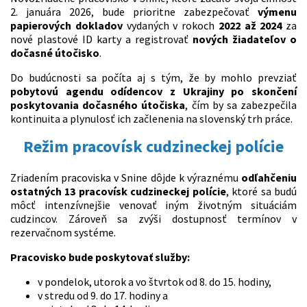
2. januára 2026, bude prioritne zabezpečovať
výmenu
papierových dokladov
vydaných v rokoch
2022 až 2024
za
nové plastové ID karty a registrovať
nových žiadateľov o
dočasné útočisko
.
Do budúcnosti sa počíta aj s tým, že by mohlo prevziať
pobytovú agendu odídencov z Ukrajiny po skončení
poskytovania dočasného útočiska
, čím by sa zabezpečila
kontinuita a plynulosť ich začlenenia na slovenský trh práce.
Režim pracovísk cudzineckej polície
Zriadením pracoviska v Snine dôjde k výraznému
odľahčeniu
ostatných 13 pracovísk cudzineckej polície
, ktoré sa budú
môcť intenzívnejšie venovať iným životným situáciám
cudzincov. Zároveň sa zvýši dostupnosť termínov v
rezervačnom systéme.
Pracovisko bude poskytovať služby:
v pondelok, utorok a vo štvrtok od 8. do 15. hodiny,
v stredu od 9. do 17. hodiny a