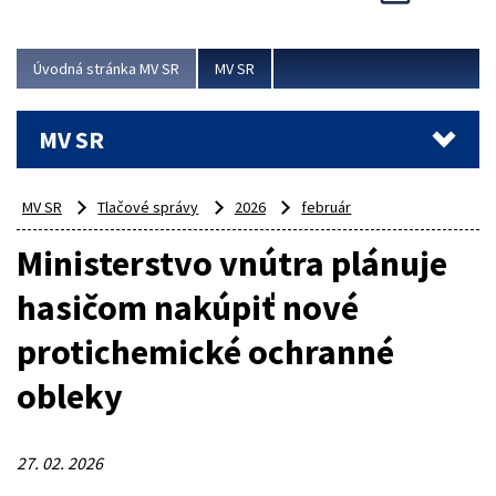
Viac
Úvodná stránka MV SR
MV SR
MV SR
MV SR
Tlačové správy
2026
február
Ministerstvo vnútra plánuje
hasičom nakúpiť nové
protichemické ochranné
obleky
27. 02. 2026