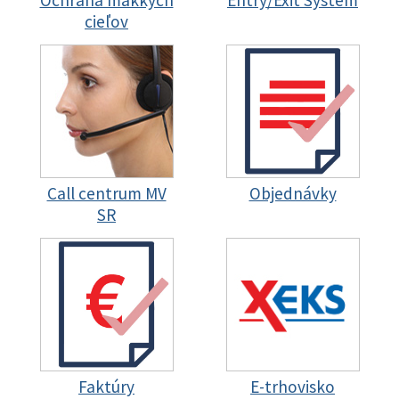
Ochrana mäkkých
Entry/Exit System
cieľov
Call centrum MV
Objednávky
SR
Faktúry
E-trhovisko