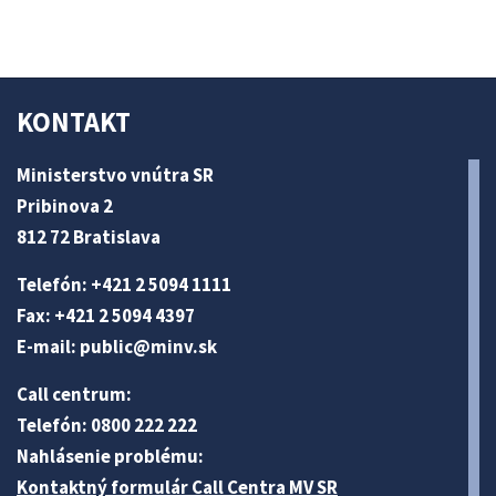
KONTAKT
Ministerstvo vnútra SR
Pribinova 2
812 72 Bratislava
Telefón: +421 2 5094 1111
Fax: +421 2 5094 4397
E-mail:
public@minv
.sk
Call centrum:
Telefón: 0800 222 222
Nahlásenie problému:
Kontaktný formulár Call Centra MV SR