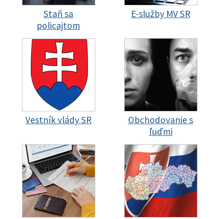
Staň sa
E-služby MV SR
policajtom
Vestník vlády SR
Obchodovanie s
ľuďmi