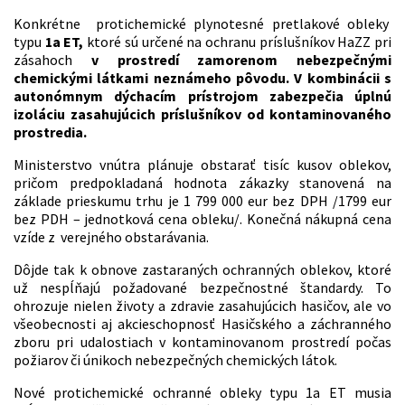
Konkrétne protichemické plynotesné pretlakové obleky
typu
1a ET,
ktoré sú určené na ochranu príslušníkov HaZZ pri
zásahoch
v prostredí zamorenom nebezpečnými
chemickými látkami neznámeho pôvodu. V kombinácii s
autonómnym dýchacím prístrojom zabezpečia úplnú
izoláciu zasahujúcich príslušníkov od kontaminovaného
prostredia.
Ministerstvo vnútra plánuje obstarať tisíc kusov oblekov,
pričom predpokladaná hodnota zákazky stanovená na
základe prieskumu trhu je 1 799 000 eur bez DPH /1799 eur
bez PDH – jednotková cena obleku/. Konečná nákupná cena
vzíde z verejného obstarávania.
Dôjde tak k obnove zastaraných ochranných oblekov, ktoré
už nespĺňajú požadované bezpečnostné štandardy. To
ohrozuje nielen životy a zdravie zasahujúcich hasičov, ale vo
všeobecnosti aj akcieschopnosť Hasičského a záchranného
zboru pri udalostiach v kontaminovanom prostredí počas
požiarov či únikoch nebezpečných chemických látok.
Nové protichemické ochranné obleky typu 1a ET musia