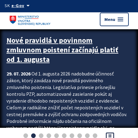
Preskocit na hlavný obsah
arrow_drop_down
SK
e-Gov
menu
Menu
Zastavit automatický posun upútavok
Nové pravidlá v povinnom
zmluvnom poistení začínajú platiť
od 1. augusta
29. 07. 2026
Od 1. augusta 2026 nadobudne účinnosť
zákon, ktorý zavádza nové pravidlá povinného
zmluvného poistenia. Legislatíva prinesie prísnejšiu
kontrolu PZP, automatizované zasielanie pokút aj
vyradenie dlhodobo nepoistených vozidiel z evidencie.
Cieľom je radikálne znížiť počet nepoistených vozidiel v
cestnej premávke a zvýšiť ochranu zodpovedných vodičov.
Podrobné informácie nájdu občania na oficiálnom
webovom portáli https://nepoistenevozidlo.sk/, na
pause_presentation
ktorom od augusta pribudne aj možnosť overiť si...