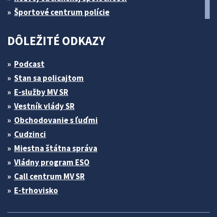
Športové centrum polície
DÔLEŽITÉ ODKAZY
Podcast
Stan sa policajtom
E-služby MV SR
Vestník vlády SR
Obchodovanie s ľuďmi
Cudzinci
Miestna štátna správa
Vládny program ESO
Call centrum MV SR
E-trhovisko