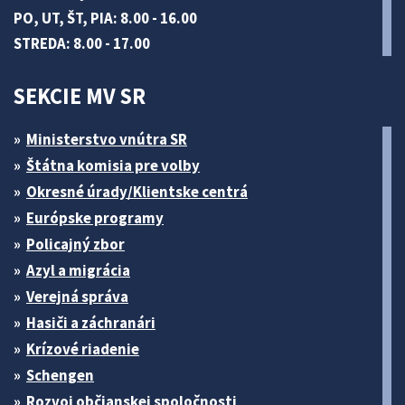
PO, UT, ŠT, PIA: 8.00 - 16.00
STREDA: 8.00 - 17.00
SEKCIE MV SR
Ministerstvo vnútra SR
Štátna komisia pre volby
Okresné úrady/Klientske centrá
Európske programy
Policajný zbor
Azyl a migrácia
Verejná správa
Hasiči a záchranári
Krízové riadenie
Schengen
Rozvoj občianskej spoločnosti