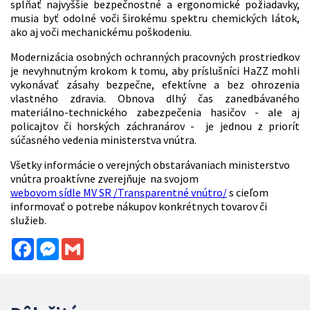
spĺňať najvyššie bezpečnostné a ergonomické požiadavky,
musia byť odolné voči širokému spektru chemických látok,
ako aj voči mechanickému poškodeniu.
Modernizácia osobných ochranných pracovných prostriedkov
je nevyhnutným krokom k tomu, aby príslušníci HaZZ mohli
vykonávať zásahy bezpečne, efektívne a bez ohrozenia
vlastného zdravia. Obnova dlhý čas zanedbávaného
materiálno-technického zabezpečenia hasičov - ale aj
policajtov či horských záchranárov - je jednou z priorít
súčasného vedenia ministerstva vnútra.
Všetky informácie o verejných obstarávaniach ministerstvo
vnútra proaktívne zverejňuje na svojom
webovom sídle MV SR /Transparentné vnútro/
s cieľom
informovať o potrebe nákupov konkrétnych tovarov či
služieb.
Facebook
Messenger
Gmail