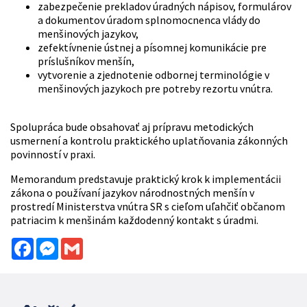
zabezpečenie prekladov úradných nápisov, formulárov
a dokumentov úradom splnomocnenca vlády do
menšinových jazykov,
zefektívnenie ústnej a písomnej komunikácie pre
príslušníkov menšín,
vytvorenie a zjednotenie odbornej terminológie v
menšinových jazykoch pre potreby rezortu vnútra.
Spolupráca bude obsahovať aj prípravu metodických
usmernení a kontrolu praktického uplatňovania zákonných
povinností v praxi.
Memorandum predstavuje praktický krok k implementácii
zákona o používaní jazykov národnostných menšín v
prostredí Ministerstva vnútra SR s cieľom uľahčiť občanom
patriacim k menšinám každodenný kontakt s úradmi.
Facebook
Messenger
Gmail