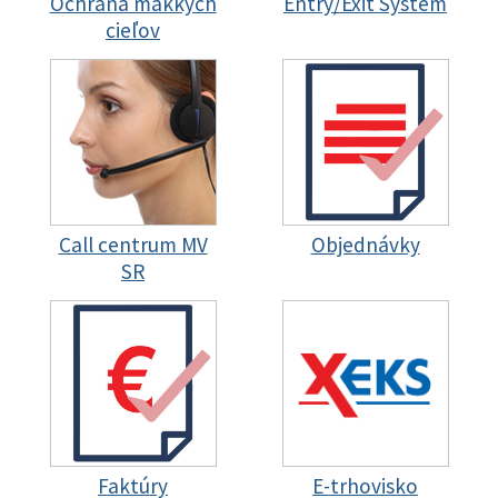
Ochrana mäkkých
Entry/Exit System
cieľov
Call centrum MV
Objednávky
SR
Faktúry
E-trhovisko