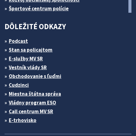
Športové centrum polície
DÔLEŽITÉ ODKAZY
Podcast
Stan sa policajtom
E-služby MV SR
Vestník vlády SR
Obchodovanie s ľuďmi
Cudzinci
Miestna štátna správa
Vládny program ESO
Call centrum MV SR
E-trhovisko