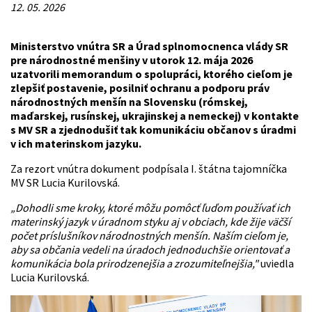
12. 05. 2026
Ministerstvo vnútra SR a Úrad splnomocnenca vlády SR
pre národnostné menšiny v utorok 12. mája 2026
uzatvorili memorandum o spolupráci, ktorého cieľom je
zlepšiť postavenie, posilniť ochranu a podporu práv
národnostných menšín na Slovensku (rómskej,
maďarskej, rusínskej, ukrajinskej a nemeckej) v kontakte
s MV SR a zjednodušiť tak komunikáciu občanov s úradmi
v ich materinskom jazyku.
Za rezort vnútra dokument podpísala I. štátna tajomníčka
MV SR Lucia Kurilovská.
„Dohodli sme kroky, ktoré môžu pomôcť ľuďom používať ich
materinský jazyk v úradnom styku aj v obciach, kde žije väčší
počet príslušníkov národnostných menšín. Naším cieľom je,
aby sa občania vedeli na úradoch jednoduchšie orientovať a
komunikácia bola prirodzenejšia a zrozumiteľnejšia,"
uviedla
Lucia Kurilovská.