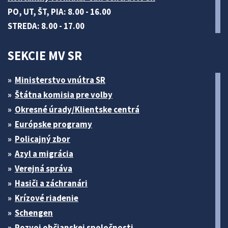
PO, UT, ŠT, PIA: 8.00 - 16.00
STREDA: 8.00 - 17.00
SEKCIE MV SR
Ministerstvo vnútra SR
Štátna komisia pre volby
Okresné úrady/Klientske centrá
Európske programy
Policajný zbor
Azyl a migrácia
Verejná správa
Hasiči a záchranári
Krízové riadenie
Schengen
Rozvoj občianskej spoločnosti