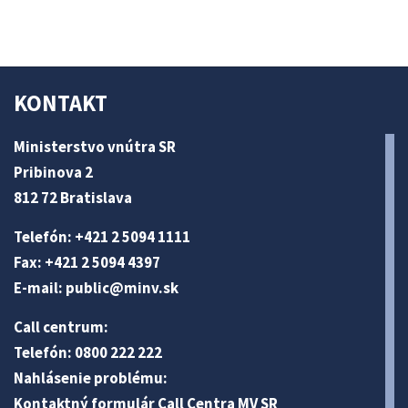
KONTAKT
Ministerstvo vnútra SR
Pribinova 2
812 72 Bratislava
Telefón: +421 2 5094 1111
Fax: +421 2 5094 4397
E-mail:
public@minv
.sk
Call centrum:
Telefón: 0800 222 222
Nahlásenie problému:
Kontaktný formulár Call Centra MV SR