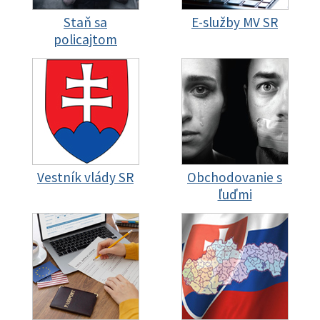
Staň sa
E-služby MV SR
policajtom
Vestník vlády SR
Obchodovanie s
ľuďmi