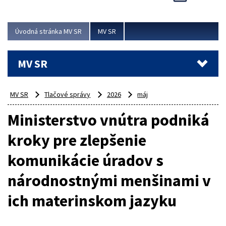
Viac
Úvodná stránka MV SR
MV SR
MV SR
MV SR
Tlačové správy
2026
máj
Ministerstvo vnútra podniká
kroky pre zlepšenie
komunikácie úradov s
národnostnými menšinami v
ich materinskom jazyku