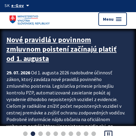
Preskocit na hlavný obsah
arrow_drop_down
SK
e-Gov
menu
Menu
Zastavit automatický posun upútavok
Nové pravidlá v povinnom
zmluvnom poistení začínajú platiť
od 1. augusta
29. 07. 2026
Od 1. augusta 2026 nadobudne účinnosť
zákon, ktorý zavádza nové pravidlá povinného
zmluvného poistenia. Legislatíva prinesie prísnejšiu
kontrolu PZP, automatizované zasielanie pokút aj
vyradenie dlhodobo nepoistených vozidiel z evidencie.
Cieľom je radikálne znížiť počet nepoistených vozidiel v
cestnej premávke a zvýšiť ochranu zodpovedných vodičov.
Podrobné informácie nájdu občania na oficiálnom
webovom portáli https://nepoistenevozidlo.sk/, na
pause_presentation
ktorom od augusta pribudne aj možnosť overiť si...