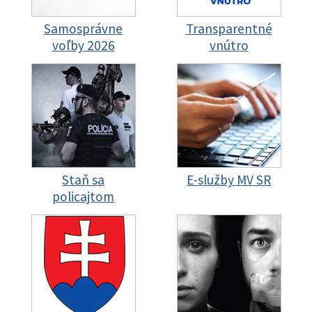
Samosprávne
Transparentné
voľby 2026
vnútro
Staň sa
E-služby MV SR
policajtom