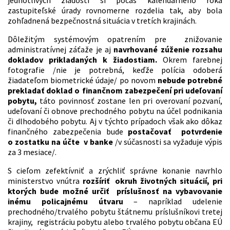
jednotlivých žiadostí si počas kalendárneho roka
zastupiteľské úrady rovnomerne rozdelia tak, aby bola
zohľadnená bezpečnostná situácia v tretích krajinách.
Dôležitým systémovým opatrením pre znižovanie
administratívnej záťaže je aj
navrhované zúženie rozsahu
dokladov prikladaných k žiadostiam.
Okrem farebnej
fotografie /nie je potrebná, keďže polícia odoberá
žiadateľom biometrické údaje/ po novom
nebude potrebné
prekladať doklad o finančnom zabezpečení pri udeľovaní
pobytu,
táto povinnosť zostane len pri overovaní pozvaní,
udeľovaní či obnove prechodného pobytu na účel podnikania
či dlhodobého pobytu. Aj v týchto prípadoch však ako dôkaz
finančného zabezpečenia bude
postačovať potvrdenie
o zostatku na účte v banke
/v súčasnosti sa vyžaduje výpis
za 3 mesiace/.
S cieľom zefektívniť a zrýchliť správne konanie navrhlo
ministerstvo vnútra
rozšíriť okruh životných situácií, pri
ktorých bude možné určiť príslušnosť na vybavovanie
inému policajnému útvaru
– napríklad udelenie
prechodného/trvalého pobytu štátnemu príslušníkovi tretej
krajiny, registráciu pobytu alebo trvalého pobytu občana EÚ