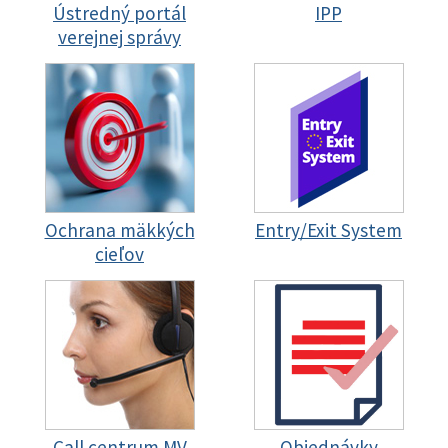
Ústredný portál
IPP
verejnej správy
Ochrana mäkkých
Entry/Exit System
cieľov
Call centrum MV
Objednávky