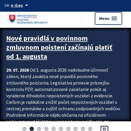
Preskocit na hlavný obsah
arrow_drop_down
SK
e-Gov
menu
Menu
Zastavit automatický posun upútavok
Nové pravidlá v povinnom
zmluvnom poistení začínajú platiť
od 1. augusta
29. 07. 2026
Od 1. augusta 2026 nadobudne účinnosť
zákon, ktorý zavádza nové pravidlá povinného
zmluvného poistenia. Legislatíva prinesie prísnejšiu
kontrolu PZP, automatizované zasielanie pokút aj
vyradenie dlhodobo nepoistených vozidiel z evidencie.
Cieľom je radikálne znížiť počet nepoistených vozidiel v
cestnej premávke a zvýšiť ochranu zodpovedných vodičov.
Podrobné informácie nájdu občania na oficiálnom
webovom portáli https://nepoistenevozidlo.sk/, na
pause_presentation
ktorom od augusta pribudne aj možnosť overiť si...