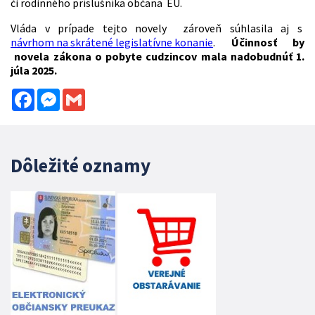
či rodinného príslušníka občana EÚ.
Vláda v prípade tejto novely zároveň súhlasila aj s
návrhom na skrátené legislatívne konanie
.
Účinnosť by
novela zákona o pobyte cudzincov mala nadobudnúť 1.
júla 2025.
Facebook
Messenger
Gmail
Dôležité oznamy