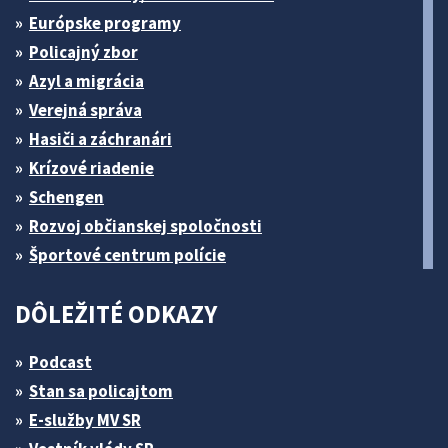
Európske programy
Policajný zbor
Azyl a migrácia
Verejná správa
Hasiči a záchranári
Krízové riadenie
Schengen
Rozvoj občianskej spoločnosti
Športové centrum polície
DÔLEŽITÉ ODKAZY
Podcast
Stan sa policajtom
E-služby MV SR