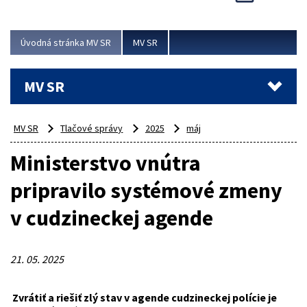
Viac
Úvodná stránka MV SR
MV SR
MV SR
MV SR
Tlačové správy
2025
máj
Ministerstvo vnútra
pripravilo systémové zmeny
v cudzineckej agende
21. 05. 2025
Zvrátiť a riešiť zlý stav v agende cudzineckej polície je