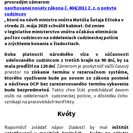
prvoradým zámerom
navrhovanej novely zákona č. 404/2011 Z. z. o pobyte
cudzincov
, ktorú na návrh ministra vnútra Matúša Šutaja Eštoka v
stredu 21. mája 2025 schválil kabinet. Od zmien
v legislatíve ministerstvo vnútra
očakáva elimináciu
počtov cudzincov na oddeleniach cudzineckej polície
a zrýchlenie konania o žiadostiach.
Doba platnosti národného víza v súčasnosti
udeľovaného cudzincom z tretích krajín na 90 dní, by sa
mala predĺžiť na 120 dní
. Zámerom je poskytnúť väčší časový
priestor na
získanie termínu v rezervačnom systéme,
ktorého využívanie bude po novom zo zákona povinné
a
návšteva OCP bez zarezervovaného termínu vybavenia
bude bezpredmetná
. Takto chce štát predchádzať davom
osôb na oddeleniach cudzineckej polície, v dôsledku čoho
vznikajú na pracoviskách konflikty.
Kvóty
Napomôcť zvládať nápor žiadostí by mal
inštitút