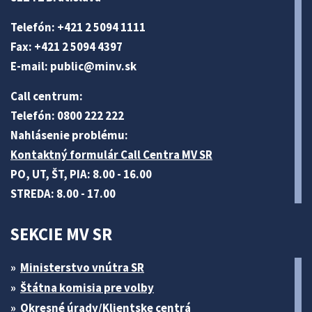
Telefón: +421 2 5094 1111
Fax: +421 2 5094 4397
E-mail:
public@minv
.sk
Call centrum:
Telefón: 0800 222 222
Nahlásenie problému:
Kontaktný formulár Call Centra MV SR
PO, UT, ŠT, PIA: 8.00 - 16.00
STREDA: 8.00 - 17.00
SEKCIE MV SR
Ministerstvo vnútra SR
Štátna komisia pre volby
Okresné úrady/Klientske centrá