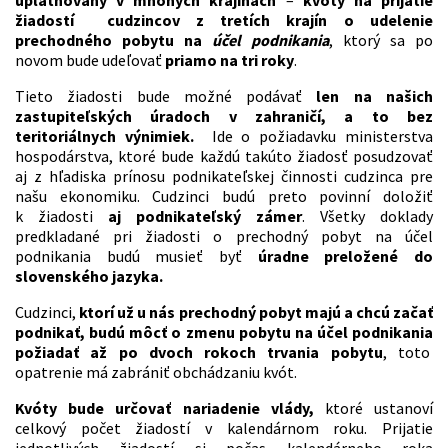
uplatňovaný v mnohých krajinách
–
kvóty na prijatie
žiadostí cudzincov z tretích krajín o udelenie
prechodného pobytu na
účel podnikania
, ktorý sa po
novom bude udeľovať
priamo na tri roky
.
Tieto žiadosti bude možné podávať
len na našich
zastupiteľských úradoch v zahraničí, a to bez
teritoriálnych výnimiek.
Ide o požiadavku ministerstva
hospodárstva, ktoré bude každú takúto žiadosť posudzovať
aj z hľadiska prínosu podnikateľskej činnosti cudzinca pre
našu ekonomiku. Cudzinci budú preto povinní doložiť
k žiadosti
aj podnikateľský zámer
. Všetky doklady
predkladané pri žiadosti o prechodný pobyt na účel
podnikania budú musieť byť
úradne preložené do
slovenského jazyka.
Cudzinci,
ktorí už u nás prechodný pobyt majú a chcú začať
podnikať, budú môcť o zmenu pobytu na účel podnikania
požiadať až po dvoch rokoch trvania pobytu
, toto
opatrenie má zabrániť obchádzaniu kvót.
Kvóty bude určovať nariadenie vlády,
ktoré ustanoví
celkový počet žiadostí v kalendárnom roku. Prijatie