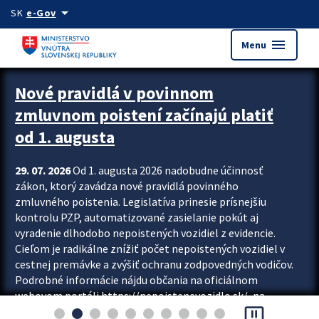
Preskocit na hlavný obsah
arrow_drop_down
SK
e-Gov
menu
Menu
Zastavit automatický posun upútavok
Nové pravidlá v povinnom
zmluvnom poistení začínajú platiť
od 1. augusta
29. 07. 2026
Od 1. augusta 2026 nadobudne účinnosť
zákon, ktorý zavádza nové pravidlá povinného
zmluvného poistenia. Legislatíva prinesie prísnejšiu
kontrolu PZP, automatizované zasielanie pokút aj
vyradenie dlhodobo nepoistených vozidiel z evidencie.
Cieľom je radikálne znížiť počet nepoistených vozidiel v
cestnej premávke a zvýšiť ochranu zodpovedných vodičov.
Podrobné informácie nájdu občania na oficiálnom
webovom portáli https://nepoistenevozidlo.sk/, na
pause_presentation
ktorom od augusta pribudne aj možnosť overiť si...