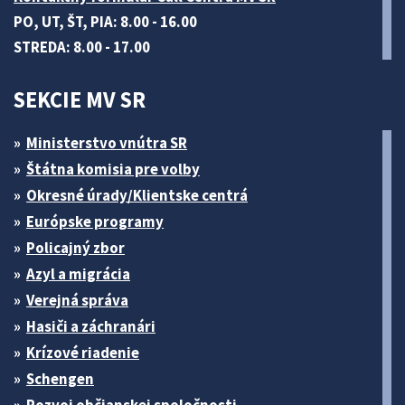
PO, UT, ŠT, PIA: 8.00 - 16.00
STREDA: 8.00 - 17.00
SEKCIE MV SR
Ministerstvo vnútra SR
Štátna komisia pre volby
Okresné úrady/Klientske centrá
Európske programy
Policajný zbor
Azyl a migrácia
Verejná správa
Hasiči a záchranári
Krízové riadenie
Schengen