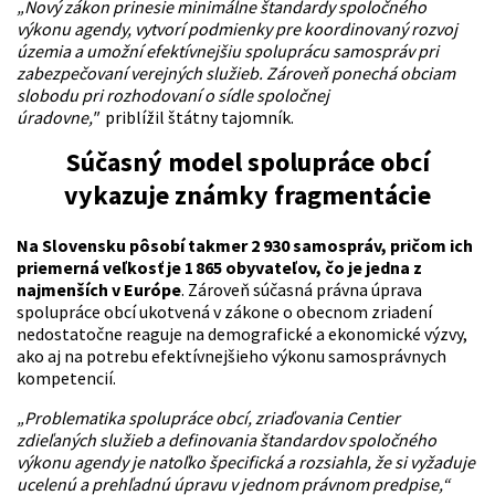
„Nový zákon prinesie minimálne štandardy spoločného
výkonu agendy, vytvorí podmienky pre koordinovaný rozvoj
územia a umožní efektívnejšiu spoluprácu samospráv pri
zabezpečovaní verejných služieb. Zároveň ponechá obciam
slobodu pri rozhodovaní o sídle spoločnej
úradovne,"
priblížil štátny tajomník.
Súčasný model spolupráce obcí
vykazuje známky fragmentácie
Na Slovensku pôsobí takmer 2 930 samospráv, pričom ich
priemerná veľkosť je 1 865 obyvateľov, čo je jedna z
najmenších v Európe
. Zároveň súčasná právna úprava
spolupráce obcí ukotvená v zákone o obecnom zriadení
nedostatočne reaguje na demografické a ekonomické výzvy,
ako aj na potrebu efektívnejšieho výkonu samosprávnych
kompetencií.
„Problematika spolupráce obcí, zriaďovania Centier
zdieľaných služieb a definovania štandardov spoločného
výkonu agendy je natoľko špecifická a rozsiahla, že si vyžaduje
ucelenú a prehľadnú úpravu v jednom právnom predpise,“