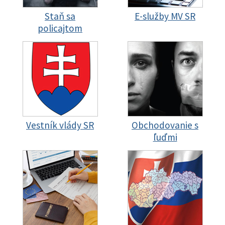
Staň sa
E-služby MV SR
policajtom
Vestník vlády SR
Obchodovanie s
ľuďmi