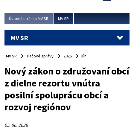
Viac
Úvodná stránka MV SR
MV SR
MV SR
MV SR
Tlačové správy
2026
jún
Nový zákon o združovaní obcí
z dielne rezortu vnútra
posilní spoluprácu obcí a
rozvoj regiónov
05. 06. 2026