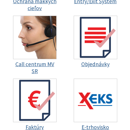
Ochrana mäkkých
Entry/Exit System
cieľov
Call centrum MV
Objednávky
SR
Faktúry
E-trhovisko