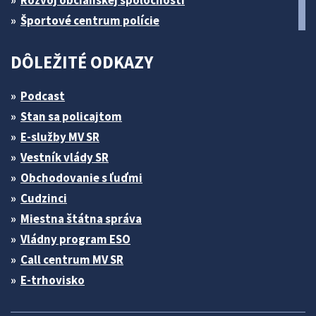
Rozvoj občianskej spoločnosti
Športové centrum polície
DÔLEŽITÉ ODKAZY
Podcast
Stan sa policajtom
E-služby MV SR
Vestník vlády SR
Obchodovanie s ľuďmi
Cudzinci
Miestna štátna správa
Vládny program ESO
Call centrum MV SR
E-trhovisko