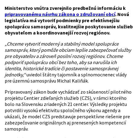
Ministerstvo vnútra zverejnilo predbežnú informáciu k
pripravovanému návrhu zákona o združovaní obcí
. Nová
legislatíva má vytvoriť podmienky pre efektívnejšiu
spoluprácu samospráv, kvalitnejšie poskytovanie služieb
obyvateľom a koordinovanejší rozvoj regiónov.
„Chceme vytvoriť moderný a stabilný model spolupráce
samospráv, ktorý pomôže obciam lepšie zabezpečovať služby
pre obyvateľov a zároveň posilní rozvoj regiónov. Chceme
podporiť spoluprácu obcí bez toho, aby sa narušila ich
identita, historické tradície či postavenie samosprávnej
jednotky,“
uviedol štátny tajomník a splnomocnenec vlády
pre územnú samosprávu Michal Kaliňák.
Pripravovaný zákon bude vychádzať zo skúseností pilotného
projektu Centier zdieľaných služieb (CZS), v rámci ktorého
bolo na Slovensku zriadených 21 centier. Výsledky projektu
potvrdili vysokú efektivitu spoločného výkonu agendy a
ukázali, že model CZS predstavuje perspektívne riešenie pre
zabezpečovanie originálnych aj prenesených kompetencií
samospráv.