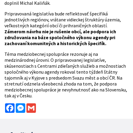
doplnil Michal Kaliňák.
Pripravovaná legislatíva bude reflektovať špecifiká
jednotlivých regiónov, vrátane vidieckej štruktúry územia,
veľkostných kategórií obcí či prihraničných oblastí.
Zámerom návrhu nie je rušenie obcí, ale podpora ich
združovania na báze spoločného výkonu agendy pri
zachovaní komunitných a historických špecifík.
Téma medziobecnej spolupráce rezonuje aj na
medzinárodnej úrovni. O pripravovanej legislatíve,
skúsenostiach s Centrami zdieľaných služieb a možnostiach
spoločného výkonu agendy rokoval tento týždeň štátny
tajomník aj v Kyjove s predsedom Svazu měst a obcí ČR. Na
stretnutí odznela všeobecná zhoda na tom, že podpora
medziobecnej spolupráce je nevyhnutnosť ako na Slovensku,
tak aj v Česku.
Facebook
Messenger
Gmail