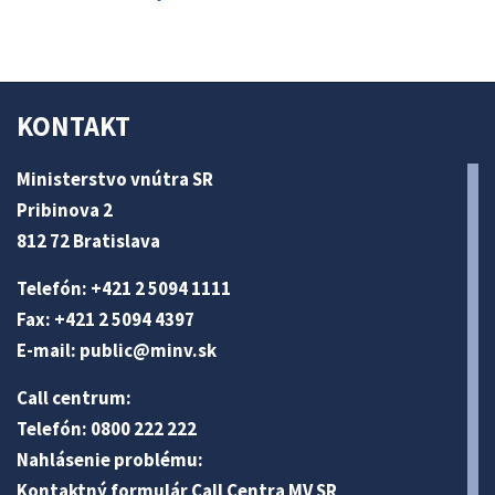
KONTAKT
Ministerstvo vnútra SR
Pribinova 2
812 72 Bratislava
Telefón: +421 2 5094 1111
Fax: +421 2 5094 4397
E-mail:
public@minv
.sk
Call centrum:
Telefón: 0800 222 222
Nahlásenie problému:
Kontaktný formulár Call Centra MV SR