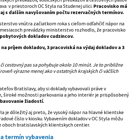
va v priestoroch OC Styla na Studenej ulici.
Pracovisko má
a aj s ďalším navyšovaním počtu rezervačných termínov.
sterstvo vnútra začiatkom roka s cieľom odľahčiť nápor na
 mesiacoch prevádzky ministerstvo rozhodlo, že pracovisko
iu pobytových dokladov cudzincov.
sk na príjem dokladov, 3 pracoviská na výdaj dokladov a 3
i cestovný pas sa pohybuje okolo 10 minút. Je to približne
oveň výrazne menej ako v ostatných krajských či väčších
eľov Bratislavy, aby si doklady vybavovali práve v
, široké možnosti parkovania a jeho interiér je prispôsobený
bavovanie žiadostí.
a je dôležitý aj preto, že vysoký nápor na hlavné klientske
radové číslo v kiosku. Vybavením dokladov v OC Styla môžu
e oboch bratislavských klientskych centier.
na termín vybavenia