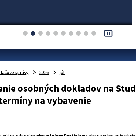
pause_presentation
lačové správy
2026
júl
nie osobných dokladov na Studen
 termíny na vybavenie
 vnútra odporúča
obyvateľom Bratislavy
, aby na vybavenie obči