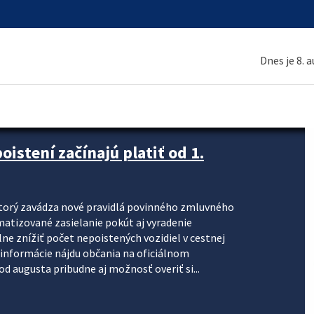
Dnes je 8. 
stení začínajú platiť od 1.
torý zavádza nové pravidlá povinného zmluvného
omatizované zasielanie pokút aj vyradenie
lne znížiť počet nepoistených vozidiel v cestnej
informácie nájdu občania na oficiálnom
 augusta pribudne aj možnosť overiť si...