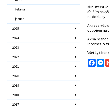
Ministerstvo 
február
ďalším navyš
na doklady.
január
Ak rezerváci
2025
odpojení na 6
2024
Ak sa rozhodn
internet
. V 
2023
Všetky tieto
2022
Facebo
Me
2021
2020
2019
2018
2017