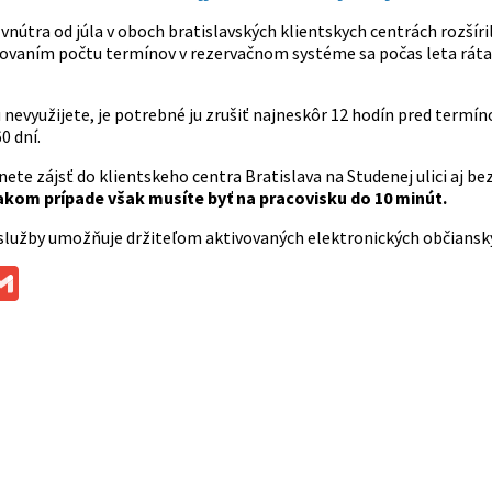
vnútra od júla v oboch bratislavských klientskych centrách rozšír
ovaním počtu termínov v rezervačnom systéme sa počas leta ráta p
u nevyužijete, je potrebné ju zrušiť najneskôr 12 hodín pred term
0 dní.
ete zájsť do klientskeho centra Bratislava na Studenej ulici aj bez
takom prípade však musíte byť na pracovisku do 10 minút.
 služby umožňuje držiteľom aktivovaných elektronických občians
ok
ssenger
Gmail