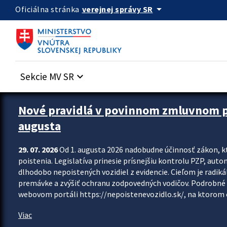
Preskocit na hlavný obsah
arrow_drop_down
verejnej správy SR
Oficiálna stránka
Sekcie MV SR
keyboard_arrow_down
Zastavit automatický posun upútavok
Nové pravidlá v povinnom zmluvnom poi
augusta
29. 07. 2026
Od 1. augusta 2026 nadobudne účinnosť zákon, k
poistenia. Legislatíva prinesie prísnejšiu kontrolu PZP, aut
dlhodobo nepoistených vozidiel z evidencie. Cieľom je radiká
premávke a zvýšiť ochranu zodpovedných vodičov. Podrobné 
webovom portáli https://nepoistenevozidlo.sk/, na ktorom od
Viac