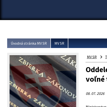
Úvodná stránka MV SR
MV SR
MV SR
T
Oddele
voľné
08. 07. 2026
Ministerstvo