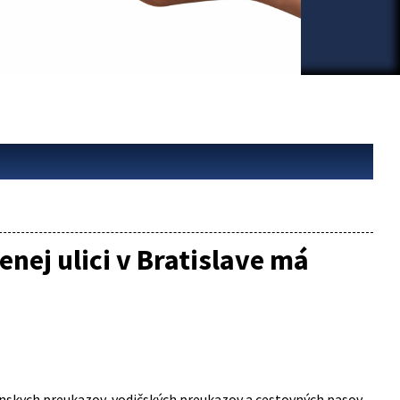
ej ulici v Bratislave má
anskych preukazov, vodičských preukazov a cestovných pasov