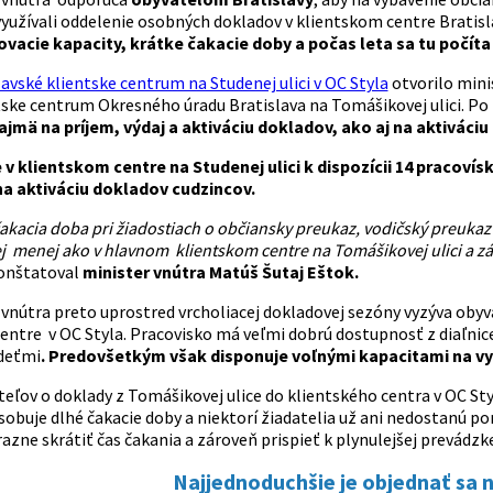
yužívali oddelenie osobných dokladov v klientskom centre Bratisla
vacie kapacity, krátke čakacie doby a počas leta sa tu počít
avské klientske centrum na Studenej ulici v OC Styla
otvorilo mini
tske centrum Okresného úradu Bratislava na Tomášikovej ulici. Po
ajmä na príjem, výdaj a aktiváciu dokladov, ako aj na aktivác
e v klientskom centre na Studenej ulici k dispozícii 14 pracoví
na aktiváciu dokladov cudzincov.
kacia doba pri žiadostiach o občiansky preukaz, vodičský preukaz č
j menej ako v hlavnom klientskom centre na Tomášikovej ulici a zár
onštatoval
minister vnútra Matúš Šutaj Eštok.
vnútra preto uprostred vrcholiacej dokladovej sezóny vyzýva obyvat
entre v OC Styla. Pracovisko má veľmi dobrú dostupnosť z diaľnice
 deťmi
. Predovšetkým však disponuje voľnými kapacitami na vy
eľov o doklady z Tomášikovej ulice do klientského centra v OC Styl
obuje dlhé čakacie doby a niektorí žiadatelia už ani nedostanú po
razne skrátiť čas čakania a zároveň prispieť k plynulejšej prevádzk
Najjednoduchšie je objednať sa 