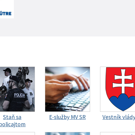
Staň sa
E-služby MV SR
Vestník vlád
policajtom