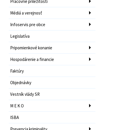
Pracovné príležitosti
Médiá a verejnosť
Infoservis pre obce
Legislatíva
Pripomienkové konanie
Hospodárenie a financie
Faktúry
Objednávky
Vestník vlády SR
M E K O
ISBA
Prevencia kriminality