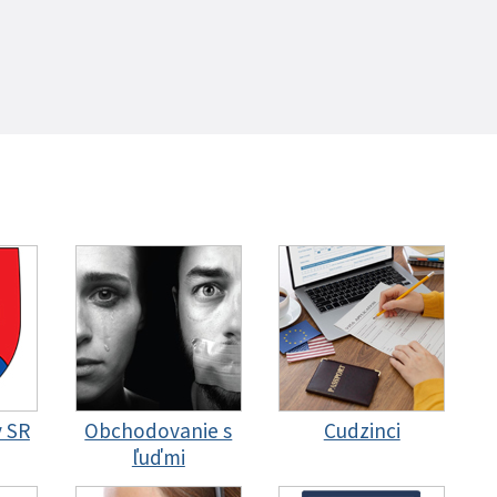
y SR
Obchodovanie s
Cudzinci
ľuďmi