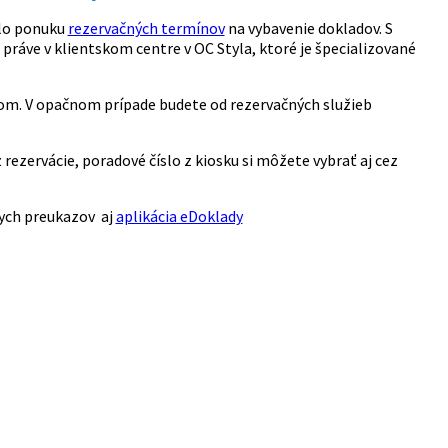
ilo ponuku
rezervačných termínov
na vybavenie dokladov. S
ráve v klientskom centre v OC Styla, ktoré je špecializované
ínom. V opačnom prípade budete od rezervačných služieb
 rezervácie, poradové číslo z kiosku si môžete vybrať aj cez
kych preukazov aj
aplikácia eDoklady