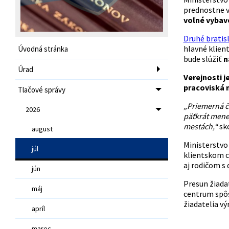
prednostne v
voľné vybavo
Druhé bratisl
hlavné klien
Úvodná stránka
bude slúžiť
n
Úrad
Verejnosti j
pracoviská 
Tlačové správy
„Priemerná ča
2026
päťkrát mene
mestách,“
sk
august
Ministerstvo 
júl
klientskom c
aj rodičom s
jún
Presun žiadat
máj
centrum spôs
žiadatelia vý
apríl
marec