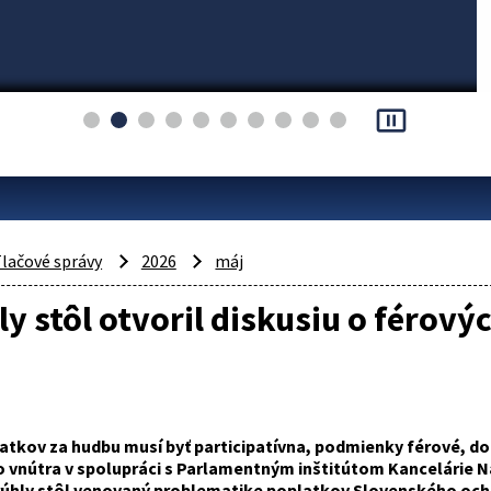
pause_presentation
lačové správy
2026
máj
y stôl otvoril diskusiu o férov
atkov za hudbu musí byť participatívna, podmienky férové, do
o vnútra v spolupráci s Parlamentným inštitútom Kancelárie Ná
úhly stôl venovaný problematike poplatkov Slovenského och