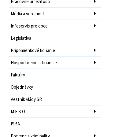
Pracovné príležitosti
Médiá a verejnosť
Infoservis pre obce
Legislatíva
Pripomienkové konanie
Hospodárenie a financie
Faktúry
Objednávky
Vestník vlády SR
M E K O
ISBA
Prevencia kriminality