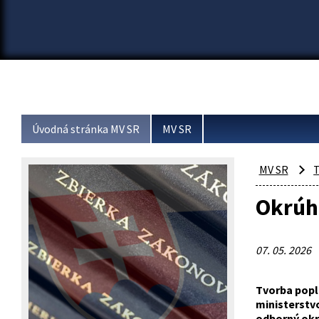
Úvodná stránka MV SR
MV SR
MV SR
T
Okrúhl
07. 05. 2026
Tvorba popl
ministerstv
odborný okr