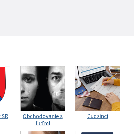
y SR
Obchodovanie s
Cudzinci
ľuďmi