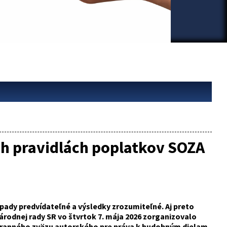
ých pravidlách poplatkov SOZA
pady predvídateľné a výsledky zrozumiteľné. Aj preto
rodnej rady SR vo štvrtok 7. mája 2026 zorganizovalo
ranného zväzu autorského pre práva k hudobným dielam