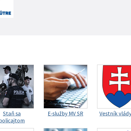
Staň sa
E-služby MV SR
Vestník vlád
policajtom