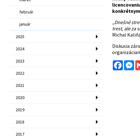
licencovani
konkrétnym 
február
„Dnešné stret
január
trest, ale za
Michal Kaliňá
2025
Diskusia zár
2024
organizáciam
2023
Facebo
Me
2022
2021
2020
2019
2018
2017