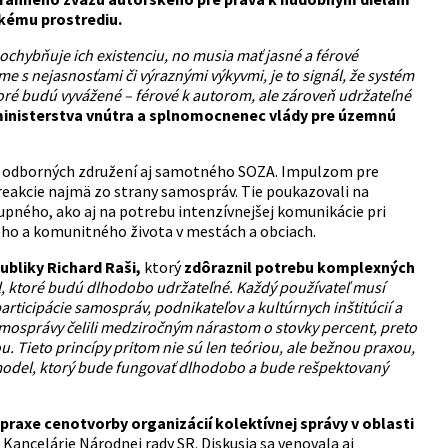
skému prostrediu.
chybňuje ich existenciu, no musia mať jasné a férové
e s nejasnosťami či výraznými výkyvmi, je to signál, že systém
toré budú vyvážené – férové k autorom, ale zároveň udržateľné
ministerstva vnútra a splnomocnenec vlády pre územnú
v, odborných združení aj samotného SOZA. Impulzom pre
 reakcie najmä zo strany samospráv. Tie poukazovali na
upného, ako aj na potrebu intenzívnejšej komunikácie pri
neho a komunitného života v mestách a obciach.
bliky Richard Raši,
ktorý
zdôraznil potrebu komplexných
el, ktoré budú dlhodobo udržateľné. Každý používateľ musí
rticipácie samospráv, podnikateľov a kultúrnych inštitúcií a
amosprávy čelili medziročným nárastom o stovky percent, preto
Tieto princípy pritom nie sú len teóriou, ale bežnou praxou,
ť model, ktorý bude fungovať dlhodobo a bude rešpektovaný
praxe cenotvorby organizácií kolektívnej správy v oblasti
ancelárie Národnej rady SR. Diskusia sa venovala aj