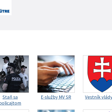
Staň sa
E-služby MV SR
Vestník vlád
policajtom