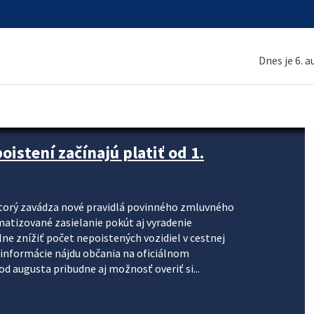
Dnes je 6. 
stení začínajú platiť od 1.
torý zavádza nové pravidlá povinného zmluvného
omatizované zasielanie pokút aj vyradenie
lne znížiť počet nepoistených vozidiel v cestnej
informácie nájdu občania na oficiálnom
 augusta pribudne aj možnosť overiť si...