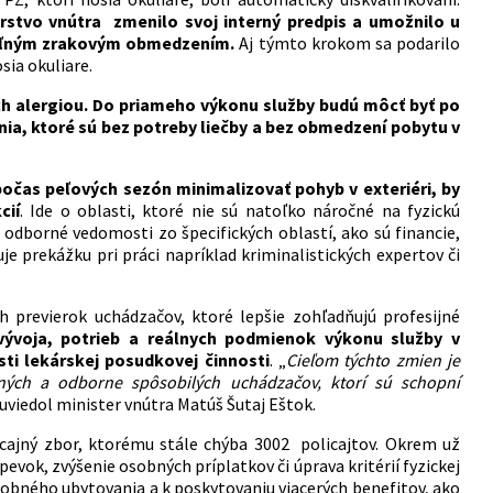
stvo vnútra zmenilo svoj interný predpis a umožnilo u
ateľným zrakovým obmedzením.
Aj týmto krokom sa podarilo
ia okuliare.
ch alergiou. Do priameho výkonu služby budú môcť byť po
ia, ktoré sú bez potreby liečby a bez obmedzení pobytu v
 počas peľových sezón minimalizovať pohyb v exteriéri, by
cií
. Ide o oblasti, ktoré nie sú natoľko náročné na fyzickú
 odborné vedomosti zo špecifických oblastí, ako sú financie,
 prekážku pri práci napríklad kriminalistických expertov či
 previerok uchádzačov, ktoré lepšie zohľadňujú profesijné
ývoja, potrieb a reálnych podmienok výkonu služby v
sti lekárskej posudkovej činnosti
. „
Cieľom týchto zmien je
vaných a odborne spôsobilých uchádzačov, ktorí sú schopní
uviedol minister vnútra Matúš Šutaj Eštok.
icajný zbor, ktorému stále chýba 3002 policajtov. Okrem už
evok, zvýšenie osobných príplatkov či úprava kritérií fyzickej
žobného ubytovania a k poskytovaniu viacerých benefitov, ako