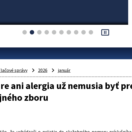
pause_presentation
lačové správy
2026
január
re ani alergia už nemusia byť p
jného zboru
tilo, že uchádzači o prijatie do služobného pomeru príslušníka 