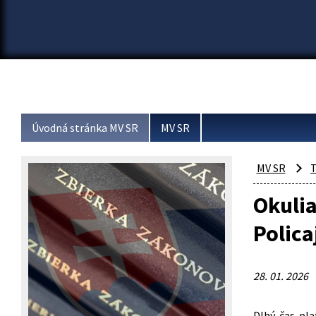
Úvodná stránka MV SR
MV SR
MV SR
T
Okulia
Polica
28. 01. 2026
Dlhý čas pla