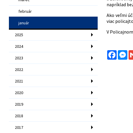
napríklad be
február
Ako veľmi ú
viac policajt
január
V Policajnom 
2025
2024
Facebo
Me
2023
2022
2021
2020
2019
2018
2017