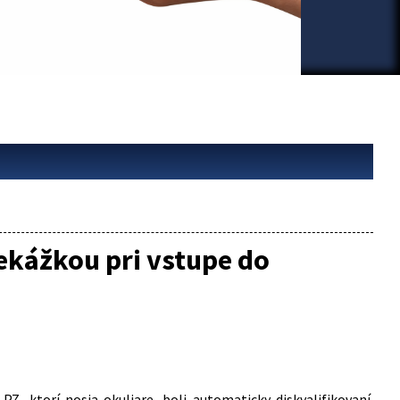
rekážkou pri vstupe do
PZ, ktorí nosia okuliare, boli automaticky diskvalifikovaní.