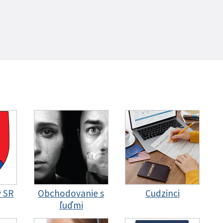
y SR
Obchodovanie s
Cudzinci
ľuďmi