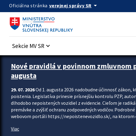
Preskocit na hlavný obsah
arrow_drop_down
verejnej správy SR
Oficiálna stránka
Sekcie MV SR
keyboard_arrow_down
Zastavit automatický posun upútavok
Nové pravidlá v povinnom zmluvnom poi
augusta
29. 07. 2026
Od 1. augusta 2026 nadobudne účinnosť zákon, k
poistenia. Legislatíva prinesie prísnejšiu kontrolu PZP, aut
dlhodobo nepoistených vozidiel z evidencie. Cieľom je radiká
premávke a zvýšiť ochranu zodpovedných vodičov. Podrobné 
webovom portáli https://nepoistenevozidlo.sk/, na ktorom od
Viac