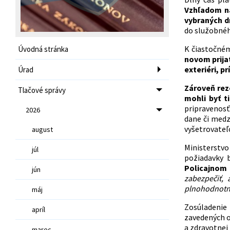
Vzhľadom na
vybraných d
do služobnéh
K čiastočnému
Úvodná stránka
novom prija
exteriéri, p
Úrad
Zároveň rezo
Tlačové správy
mohli byť t
pripravenosť
2026
dane či medz
vyšetrovateľ
august
Ministerstvo
júl
požiadavky 
Policajnom z
jún
zabezpečiť, 
plnohodnotne
máj
Zosúladenie 
apríl
zavedených op
a zdravotnej
marec