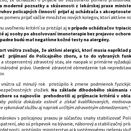
 moderné poznatky a skúsenosti z lekárskej praxe minister
ruhov policajných činností prijať aj uchádzača s akceptov
o pomeru prijať väčšie množstvo nových kolegov, ktorí aktívne nos
 uvoľneniu kritérií sa pristúpi aj
v prípade uchádzačov trpiaci
té aj osoby po absolvovaní imunoterapie bez prejavov ochoren
rípadne budú mať negatívne kožné testy na alergény.
rt vnútra zvažuje, že aktívni alergici, ktorí musia napríklad
iež prijímaní do Policajného zboru, a to do vybraných funk
 a stopercentný zdravotný stav, ale naopak si primárne vyžadujú
inárodné právo. Uvedené zdravotné obmedzenie tak nepredstavuje
ov.
 vnútra už minulý rok pristúpilo k zmene podmienok fyzických
bezpečnostných zložiek.
Na základe dlhodobého skúmania v
bore sa najnovšie prehodnotili aj prijímacie kritériá v obla
aby polícia dokázala osloviť a získať kvalifikovaných, motivo
 vykonávať službu aj napriek určitým zdravotným obmedzeniam,"
nárokov s policajnou praxou je súčasťou snahy stabilizovať Pol
atrení, ako sú príspevok na bývanie, náborový a stabilizačný prísp
 zdatnosti, pristúpilo ministerstvo aj k systémovému riešeniu slu