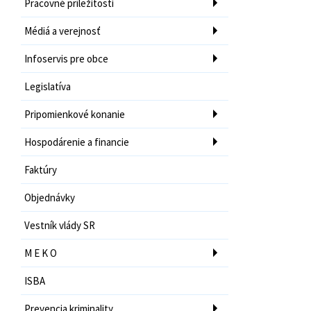
Pracovné príležitosti
Médiá a verejnosť
Infoservis pre obce
Legislatíva
Pripomienkové konanie
Hospodárenie a financie
Faktúry
Objednávky
Vestník vlády SR
M E K O
ISBA
Prevencia kriminality