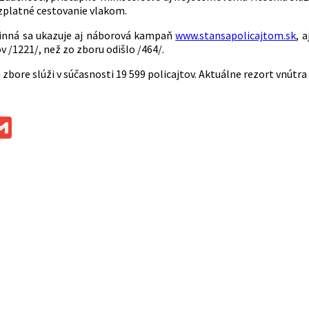
zplatné cestovanie vlakom.
činná sa ukazuje aj náborová kampaň
www.stansapolicajtom.sk
, 
ov /1221/, než zo zboru odišlo /464/.
zbore slúži v súčasnosti 19 599 policajtov. Aktuálne rezort vnútra
ok
ssenger
Gmail