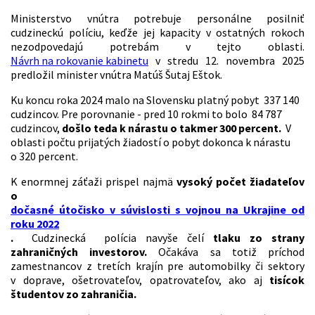
Ministerstvo vnútra potrebuje personálne posilniť
cudzineckú políciu, keďže jej kapacity v ostatných rokoch
nezodpovedajú potrebám v tejto oblasti.
Návrh na rokovanie kabinetu
v stredu 12. novembra 2025
predložil minister vnútra Matúš Šutaj Eštok.
Ku koncu roka 2024 malo na Slovensku platný pobyt 337 140
cudzincov. Pre porovnanie - pred 10 rokmi to bolo 84 787
cudzincov,
došlo teda k nárastu o takmer 300 percent.
V
oblasti počtu prijatých žiadostí o pobyt dokonca k nárastu
o 320 percent.
K enormnej záťaži prispel najmä
vysoký počet žiadateľov
o
dočasné útočisko v súvislosti s vojnou na Ukrajine od
roku 2022
.
Cudzinecká polícia navyše čelí
tlaku zo strany
zahraničných investorov.
Očakáva sa totiž príchod
zamestnancov z tretích krajín pre automobilky či sektory
v doprave, ošetrovateľov, opatrovateľov, ako aj
tisícok
študentov zo zahraničia.