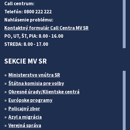
Call centrum:
Telefón: 0800 222 222
Nahlásenie problému:
Kontaktný formulár Call Centra MV SR
PO, UT, ŠT, PIA: 8.00 - 16.00
STREDA: 8.00 - 17.00
SEKCIE MV SR
Ministerstvo vnútra SR
Štátna komisia pre volby
Okresné úrady/Klientske centrá
Európske programy
Policajný zbor
Azyl a migrácia
Verejná správa