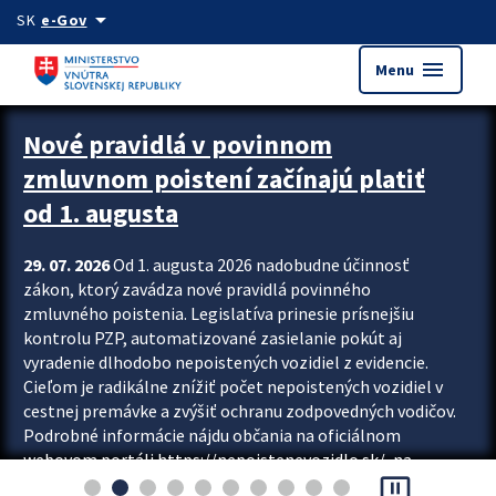
Preskocit na hlavný obsah
arrow_drop_down
SK
e-Gov
menu
Menu
Zastavit automatický posun upútavok
Nové pravidlá v povinnom
zmluvnom poistení začínajú platiť
od 1. augusta
29. 07. 2026
Od 1. augusta 2026 nadobudne účinnosť
zákon, ktorý zavádza nové pravidlá povinného
zmluvného poistenia. Legislatíva prinesie prísnejšiu
kontrolu PZP, automatizované zasielanie pokút aj
vyradenie dlhodobo nepoistených vozidiel z evidencie.
Cieľom je radikálne znížiť počet nepoistených vozidiel v
cestnej premávke a zvýšiť ochranu zodpovedných vodičov.
Podrobné informácie nájdu občania na oficiálnom
webovom portáli https://nepoistenevozidlo.sk/, na
pause_presentation
ktorom od augusta pribudne aj možnosť overiť si...