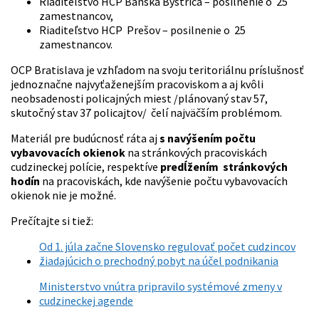
Riaditeľstvo HCP Banská Bystrica – posilnenie o 25
zamestnancov,
Riaditeľstvo HCP Prešov – posilnenie o 25
zamestnancov.
OCP Bratislava je vzhľadom na svoju teritoriálnu príslušnosť
jednoznačne najvyťaženejším pracoviskom a aj kvôli
neobsadenosti policajných miest /plánovaný stav 57,
skutočný stav 37 policajtov/ čelí najväčším problémom.
Materiál pre budúcnosť ráta aj
s navýšením počtu
vybavovacích okienok
na stránkových pracoviskách
cudzineckej polície, respektíve
predĺžením stránkových
hodín
na pracoviskách, kde navýšenie počtu vybavovacích
okienok nie je možné.
Prečítajte si tiež:
Od 1. júla začne Slovensko regulovať počet cudzincov
žiadajúcich o prechodný pobyt na účel podnikania
Ministerstvo vnútra pripravilo systémové zmeny v
cudzineckej agende