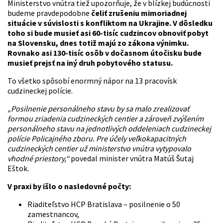
Ministerstvo vnútra tiež upozorňuje, že v blízkej budúcnosti
budeme pravdepodobne
čeliť zrušeniu mimoriadnej
situácie v súvislosti s konfliktom na Ukrajine. V dôsledku
toho si bude musieť asi 60-tisíc cudzincov obnoviť pobyt
na Slovensku, dnes totiž majú zo zákona výnimku.
Rovnako asi 130-tisíc osôb v dočasnom útočisku bude
musieť prejsť na iný druh pobytového statusu.
To všetko spôsobí enormný nápor na 13 pracovísk
cudzineckej polície.
„
Posilnenie personálneho stavu by sa malo zrealizovať
formou zriadenia cudzineckých centier a zároveň zvýšením
personálneho stavu na jednotlivých oddeleniach cudzineckej
polície Policajného zboru. Pre účely veľkokapacitných
cudzineckých centier už ministerstvo vnútra vytypovalo
vhodné priestory,“
povedal minister vnútra Matúš Šutaj
Eštok.
V praxi by išlo o nasledovné počty:
Riaditeľstvo HCP Bratislava – posilnenie o 50
zamestnancov,