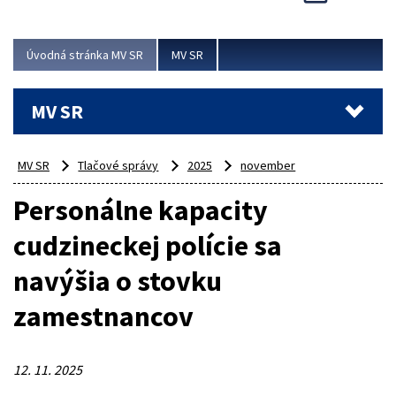
Viac
Úvodná stránka MV SR
MV SR
MV SR
MV SR
Tlačové správy
2025
november
Personálne kapacity
cudzineckej polície sa
navýšia o stovku
zamestnancov
12. 11. 2025