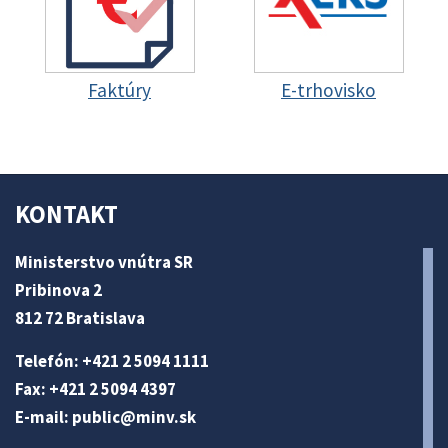
Faktúry
E-trhovisko
KONTAKT
Ministerstvo vnútra SR
Pribinova 2
812 72 Bratislava
Telefón: +421 2 5094 1111
Fax: +421 2 5094 4397
E-mail:
public@minv
.sk