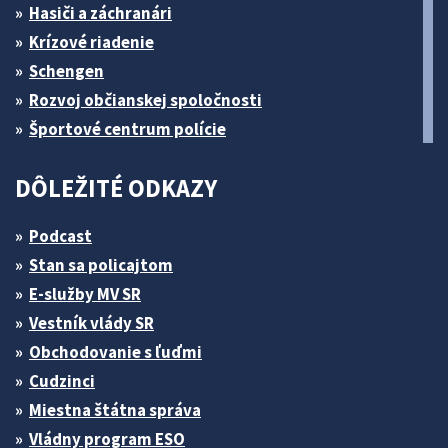
Hasiči a záchranári
Krízové riadenie
Schengen
Rozvoj občianskej spoločnosti
Športové centrum polície
DÔLEŽITÉ ODKAZY
Podcast
Stan sa policajtom
E-služby MV SR
Vestník vlády SR
Obchodovanie s ľuďmi
Cudzinci
Miestna štátna správa
Vládny program ESO