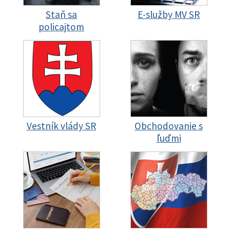
Staň sa
E-služby MV SR
policajtom
Vestník vlády SR
Obchodovanie s
ľuďmi