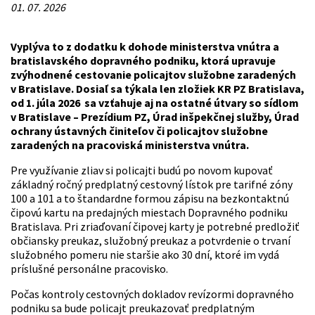
01. 07. 2026
Vyplýva to z dodatku k dohode ministerstva vnútra a
bratislavského dopravného podniku, ktorá upravuje
zvýhodnené cestovanie policajtov služobne zaradených
v Bratislave. Dosiaľ sa týkala len zložiek KR PZ Bratislava,
od 1. júla 2026 sa vzťahuje aj na ostatné útvary so sídlom
v Bratislave – Prezídium PZ, Úrad inšpekčnej služby, Úrad
ochrany ústavných činiteľov či policajtov služobne
zaradených na pracoviská ministerstva vnútra.
Pre využívanie zliav si policajti budú po novom kupovať
základný ročný predplatný cestovný lístok pre tarifné zóny
100 a 101 a to štandardne formou zápisu na bezkontaktnú
čipovú kartu na predajných miestach Dopravného podniku
Bratislava. Pri zriaďovaní čipovej karty je potrebné predložiť
občiansky preukaz, služobný preukaz a potvrdenie o trvaní
služobného pomeru nie staršie ako 30 dní, ktoré im vydá
príslušné personálne pracovisko.
Počas kontroly cestovných dokladov revízormi dopravného
podniku sa bude policajt preukazovať predplatným