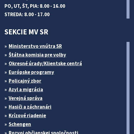
PO, UT, ŠT, PIA: 8.00 - 16.00
STREDA: 8.00 - 17.00
SEKCIE MV SR
Ministerstvo vnútra SR
Štátna komisia pre volby
Okresné úrady/Klientske centrá
Európske programy
Policajný zbor
Azyl a migrácia
Verejná správa
Hasiči a záchranári
Krízové riadenie
Schengen
Rozvoj občianskej spoločnosti