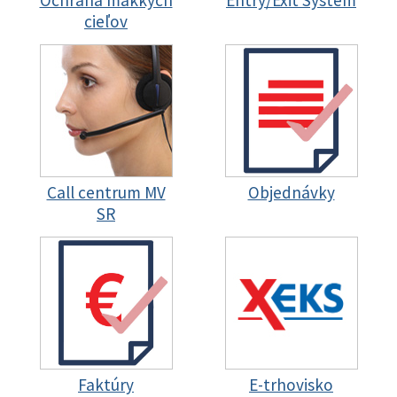
Ochrana mäkkých
Entry/Exit System
cieľov
Call centrum MV
Objednávky
SR
Faktúry
E-trhovisko