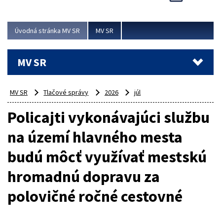
Viac
Úvodná stránka MV SR
MV SR
MV SR
MV SR
Tlačové správy
2026
júl
Policajti vykonávajúci službu
na území hlavného mesta
budú môcť využívať mestskú
hromadnú dopravu za
polovičné ročné cestovné