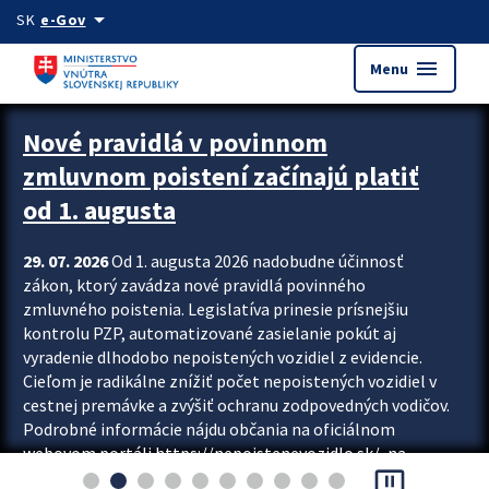
Preskocit na hlavný obsah
arrow_drop_down
SK
e-Gov
menu
Menu
Zastavit automatický posun upútavok
Nové pravidlá v povinnom
zmluvnom poistení začínajú platiť
od 1. augusta
29. 07. 2026
Od 1. augusta 2026 nadobudne účinnosť
zákon, ktorý zavádza nové pravidlá povinného
zmluvného poistenia. Legislatíva prinesie prísnejšiu
kontrolu PZP, automatizované zasielanie pokút aj
vyradenie dlhodobo nepoistených vozidiel z evidencie.
Cieľom je radikálne znížiť počet nepoistených vozidiel v
cestnej premávke a zvýšiť ochranu zodpovedných vodičov.
Podrobné informácie nájdu občania na oficiálnom
webovom portáli https://nepoistenevozidlo.sk/, na
pause_presentation
ktorom od augusta pribudne aj možnosť overiť si...