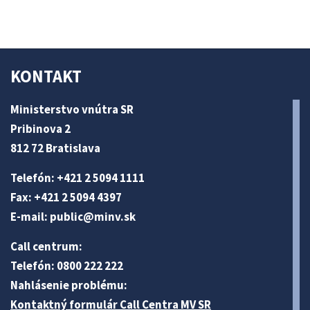
KONTAKT
Ministerstvo vnútra SR
Pribinova 2
812 72 Bratislava
Telefón: +421 2 5094 1111
Fax: +421 2 5094 4397
E-mail:
public@minv
.sk
Call centrum:
Telefón: 0800 222 222
Nahlásenie problému:
Kontaktný formulár Call Centra MV SR