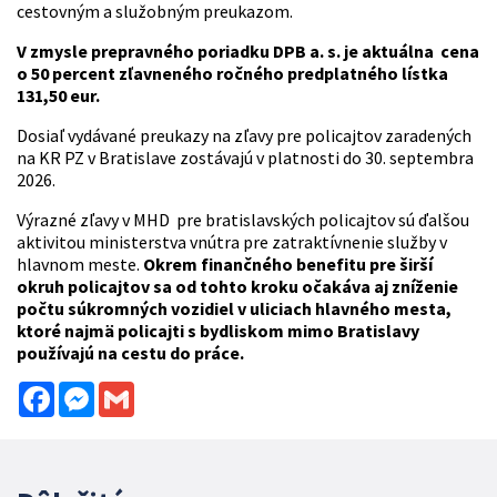
cestovným a služobným preukazom.
V zmysle prepravného poriadku DPB a. s. je aktuálna cena
o 50 percent zľavneného ročného predplatného lístka
131,50 eur.
Dosiaľ vydávané preukazy na zľavy pre policajtov zaradených
na KR PZ v Bratislave zostávajú v platnosti do 30. septembra
2026.
Výrazné zľavy v MHD pre bratislavských policajtov sú ďalšou
aktivitou ministerstva vnútra pre zatraktívnenie služby v
hlavnom meste.
Okrem finančného benefitu pre širší
okruh policajtov sa od tohto kroku očakáva aj zníženie
počtu súkromných vozidiel v uliciach hlavného mesta,
ktoré najmä policajti s bydliskom mimo Bratislavy
používajú na cestu do práce.
Facebook
Messenger
Gmail