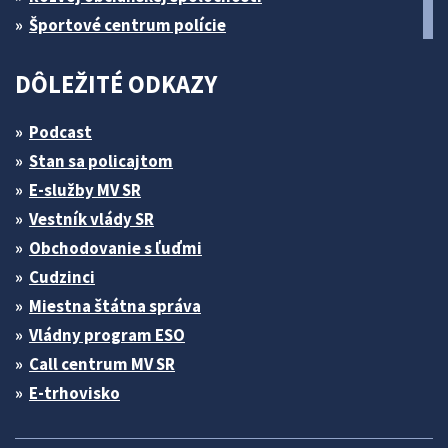
Športové centrum polície
DÔLEŽITÉ ODKAZY
Podcast
Stan sa policajtom
E-služby MV SR
Vestník vlády SR
Obchodovanie s ľuďmi
Cudzinci
Miestna štátna správa
Vládny program ESO
Call centrum MV SR
E-trhovisko