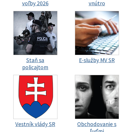
voľby 2026
vnútro
Staň sa
E-služby MV SR
policajtom
Vestník vlády SR
Obchodovanie s
ľuďmi