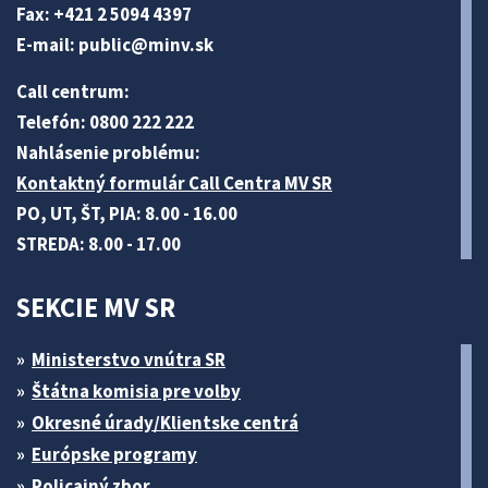
Fax: +421 2 5094 4397
E-mail:
public@minv
.sk
Call centrum:
Telefón: 0800 222 222
Nahlásenie problému:
Kontaktný formulár Call Centra MV SR
PO, UT, ŠT, PIA: 8.00 - 16.00
STREDA: 8.00 - 17.00
SEKCIE MV SR
Ministerstvo vnútra SR
Štátna komisia pre volby
Okresné úrady/Klientske centrá
Európske programy
Policajný zbor