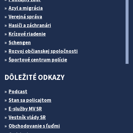
Azyl a migrácia
Verejná správa
Hasiči a záchranári
Krízové riadenie
Schengen
Rozvoj občianskej spoločnosti
Športové centrum polície
DÔLEŽITÉ ODKAZY
Podcast
Stan sa policajtom
E-služby MV SR
Vestník vlády SR
Obchodovanie s ľuďmi