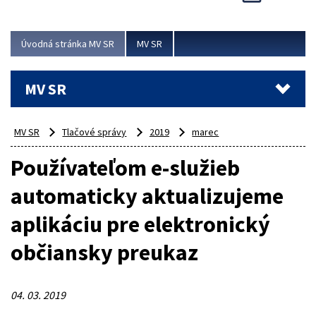
Viac
Úvodná stránka MV SR
MV SR
MV SR
MV SR
Tlačové správy
2019
marec
Používateľom e-služieb
automaticky aktualizujeme
aplikáciu pre elektronický
občiansky preukaz
04. 03. 2019