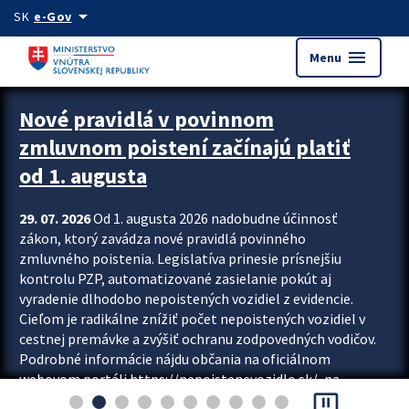
Preskocit na hlavný obsah
arrow_drop_down
SK
e-Gov
menu
Menu
Zastavit automatický posun upútavok
Nové pravidlá v povinnom
zmluvnom poistení začínajú platiť
od 1. augusta
29. 07. 2026
Od 1. augusta 2026 nadobudne účinnosť
zákon, ktorý zavádza nové pravidlá povinného
zmluvného poistenia. Legislatíva prinesie prísnejšiu
kontrolu PZP, automatizované zasielanie pokút aj
vyradenie dlhodobo nepoistených vozidiel z evidencie.
Cieľom je radikálne znížiť počet nepoistených vozidiel v
cestnej premávke a zvýšiť ochranu zodpovedných vodičov.
Podrobné informácie nájdu občania na oficiálnom
webovom portáli https://nepoistenevozidlo.sk/, na
pause_presentation
ktorom od augusta pribudne aj možnosť overiť si...