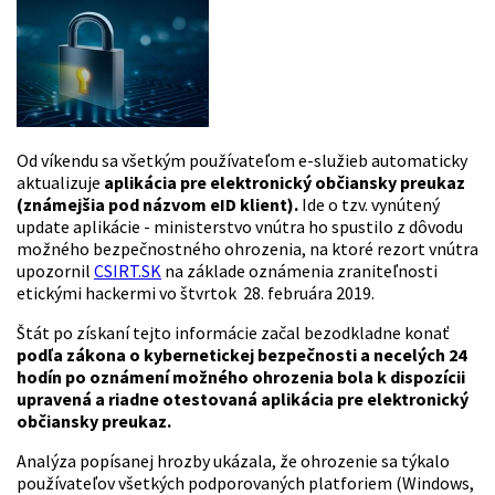
Od víkendu sa všetkým používateľom e-služieb automaticky
aktualizuje
aplikácia pre elektronický občiansky preukaz
(
známejšia pod názvom eID klient
)
.
Ide o tzv. vynútený
update aplikácie - ministerstvo vnútra ho spustilo z dôvodu
možného bezpečnostného ohrozenia, na ktoré rezort vnútra
upozornil
CSIRT.SK
na základe oznámenia zraniteľnosti
etickými hackermi vo štvrtok 28. februára 2019.
Štát po získaní tejto informácie začal bezodkladne konať
podľa zákona o kybernetickej bezpečnosti a necelých 24
hodín po oznámení možného ohrozenia bola k dispozícii
upravená a riadne otestovaná aplikácia pre elektronický
občiansky preukaz.
Analýza popísanej hrozby ukázala, že ohrozenie sa týkalo
používateľov všetkých podporovaných platforiem (Windows,