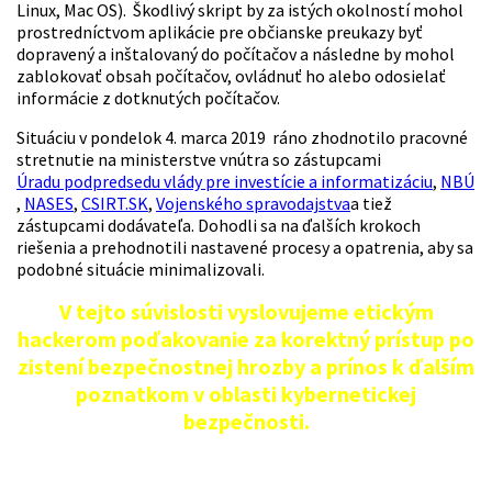
Linux, Mac OS). Škodlivý skript by za istých okolností mohol
prostredníctvom aplikácie pre občianske preukazy byť
dopravený a inštalovaný do počítačov a následne by mohol
zablokovať obsah počítačov, ovládnuť ho alebo odosielať
informácie z dotknutých počítačov.
Situáciu v pondelok 4. marca 2019 ráno zhodnotilo pracovné
stretnutie na ministerstve vnútra so zástupcami
Úradu podpredsedu vlády pre investície a informatizáciu
,
NBÚ
,
NASES
,
CSIRT.SK
,
Vojenského spravodajstva
a tiež
zástupcami dodávateľa. Dohodli sa na ďalších krokoch
riešenia a prehodnotili nastavené procesy a opatrenia, aby sa
podobné situácie minimalizovali.
V tejto súvislosti vyslovujeme etickým
hackerom poďakovanie za korektný prístup po
zistení bezpečnostnej hrozby a prínos k ďalším
poznatkom v oblasti kybernetickej
bezpečnosti.