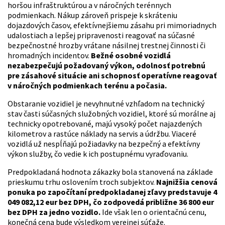
horšou infraštruktúrou a v náročných terénnych
podmienkach. Nákup zároveň prispeje k skráteniu
dojazdových časov, efektívnejšiemu zásahu pri mimoriadnych
udalostiach a lepšej pripravenosti reagovať na súčasné
bezpečnostné hrozby vrátane násilnej trestnej činnosti či
hromadných incidentov.
Bežné osobné vozidlá
nezabezpečujú požadovaný výkon, odolnosť potrebnú
pre zásahové situácie ani schopnosť operatívne reagovať
v náročných podmienkach terénu a počasia.
Obstaranie vozidiel je nevyhnutné vzhľadom na technický
stav časti súčasných služobných vozidiel, ktoré sú morálne aj
technicky opotrebované, majú vysoký počet najazdených
kilometrov a rastúce náklady na servis a údržbu. Viaceré
vozidlá už nespĺňajú požiadavky na bezpečný a efektívny
výkon služby, čo vedie k ich postupnému vyraďovaniu.
Predpokladaná hodnota zákazky bola stanovená na základe
prieskumu trhu oslovením troch subjektov.
Najnižšia cenová
ponuka po započítaní predpokladanej zľavy predstavuje 4
049 082,12 eur bez DPH, čo zodpovedá približne 36 800 eur
bez DPH za jedno vozidlo.
Ide však len o orientačnú cenu,
konečná cena bude výsledkom verejnej súťaže.