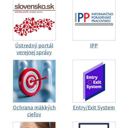
Ústredný portál
IPP
verejnej správy
Ochrana mäkkých
Entry/Exit System
cieľov