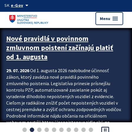
Preskocit na hlavný obsah
arrow_drop_down
SK
e-Gov
menu
Menu
Zastavit automatický posun upútavok
Nové pravidlá v povinnom
zmluvnom poistení začínajú platiť
od 1. augusta
29. 07. 2026
Od 1. augusta 2026 nadobudne účinnosť
zákon, ktorý zavádza nové pravidlá povinného
zmluvného poistenia. Legislatíva prinesie prísnejšiu
kontrolu PZP, automatizované zasielanie pokút aj
vyradenie dlhodobo nepoistených vozidiel z evidencie.
Cieľom je radikálne znížiť počet nepoistených vozidiel v
cestnej premávke a zvýšiť ochranu zodpovedných vodičov.
Podrobné informácie nájdu občania na oficiálnom
webovom portáli https://nepoistenevozidlo.sk/, na
pause_presentation
ktorom od augusta pribudne aj možnosť overiť si...