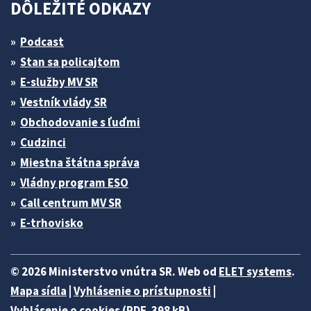
DÔLEŽITÉ ODKAZY
Podcast
Stan sa policajtom
E-služby MV SR
Vestník vlády SR
Obchodovanie s ľuďmi
Cudzinci
Miestna štátna správa
Vládny program ESO
Call centrum MV SR
E-trhovisko
© 2026 Ministerstvo vnútra SR. Web od
ELET systems
.
Mapa sídla
|
Vyhlásenie o prístupnosti
|
Vyhlásenie o cookies (PDF, 398 kB)