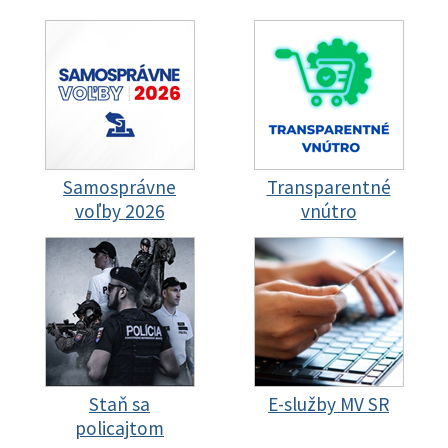
Samosprávne
Transparentné
voľby 2026
vnútro
Staň sa
E-služby MV SR
policajtom