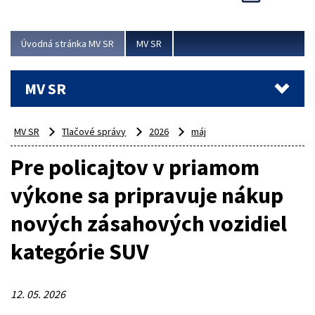
Viac
Úvodná stránka MV SR
MV SR
MV SR
MV SR
Tlačové správy
2026
máj
Pre policajtov v priamom
výkone sa pripravuje nákup
nových zásahových vozidiel
kategórie SUV
12. 05. 2026