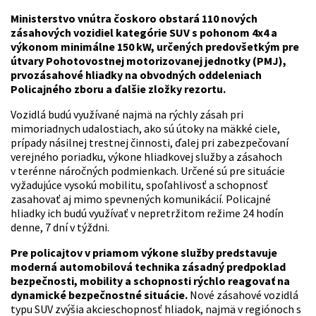
Ministerstvo vnútra čoskoro obstará 110 nových
zásahových vozidiel kategórie SUV s pohonom 4x4 a
výkonom minimálne 150 kW, určených predovšetkým pre
útvary Pohotovostnej motorizovanej jednotky (PMJ),
prvozásahové hliadky na obvodných oddeleniach
Policajného zboru a ďalšie zložky rezortu.
Vozidlá budú využívané najmä na rýchly zásah pri
mimoriadnych udalostiach, ako sú útoky na mäkké ciele,
prípady násilnej trestnej činnosti, ďalej pri zabezpečovaní
verejného poriadku, výkone hliadkovej služby a zásahoch
v terénne náročných podmienkach. Určené sú pre situácie
vyžadujúce vysokú mobilitu, spoľahlivosť a schopnosť
zasahovať aj mimo spevnených komunikácií. Policajné
hliadky ich budú využívať v nepretržitom režime 24 hodín
denne, 7 dní v týždni.
Pre policajtov v priamom výkone služby predstavuje
moderná automobilová technika zásadný predpoklad
bezpečnosti, mobility a schopnosti rýchlo reagovať na
dynamické bezpečnostné situácie.
Nové zásahové vozidlá
typu SUV zvýšia akcieschopnosť hliadok, najmä v regiónoch s