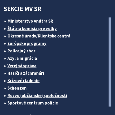
SEKCIE MV SR
Ministerstvo vnútra SR
Štátna komisia pre volby
Okresné úrady/Klientske centrá
Európske programy
Policajný zbor
Azyl a migrácia
Verejná správa
Hasiči a záchranári
Krízové riadenie
Schengen
Rozvoj občianskej spoločnosti
Športové centrum polície