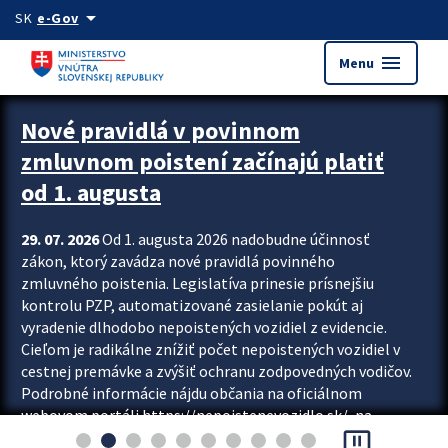
Preskocit na hlavný obsah
arrow_drop_down
SK
e-Gov
menu
Menu
Zastavit automatický posun upútavok
Nové pravidlá v povinnom
zmluvnom poistení začínajú platiť
od 1. augusta
29. 07. 2026
Od 1. augusta 2026 nadobudne účinnosť
zákon, ktorý zavádza nové pravidlá povinného
zmluvného poistenia. Legislatíva prinesie prísnejšiu
kontrolu PZP, automatizované zasielanie pokút aj
vyradenie dlhodobo nepoistených vozidiel z evidencie.
Cieľom je radikálne znížiť počet nepoistených vozidiel v
cestnej premávke a zvýšiť ochranu zodpovedných vodičov.
Podrobné informácie nájdu občania na oficiálnom
webovom portáli https://nepoistenevozidlo.sk/, na
pause_presentation
ktorom od augusta pribudne aj možnosť overiť si...