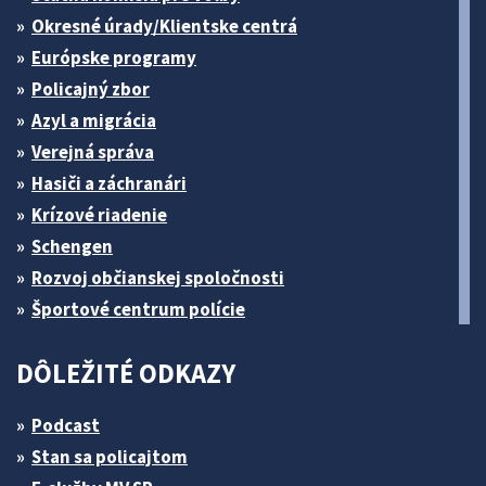
Okresné úrady/Klientske centrá
Európske programy
Policajný zbor
Azyl a migrácia
Verejná správa
Hasiči a záchranári
Krízové riadenie
Schengen
Rozvoj občianskej spoločnosti
Športové centrum polície
DÔLEŽITÉ ODKAZY
Podcast
Stan sa policajtom