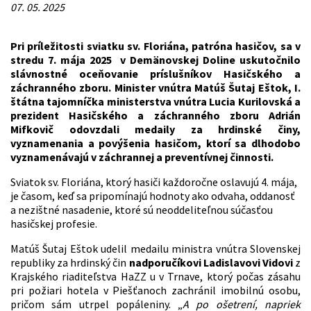
07. 05. 2025
Pri príležitosti sviatku sv. Floriána, patróna hasičov, sa v
stredu 7. mája 2025 v Demänovskej Doline uskutočnilo
slávnostné oceňovanie príslušníkov Hasičského a
záchranného zboru. Minister vnútra Matúš Šutaj Eštok, I.
štátna tajomníčka ministerstva vnútra Lucia Kurilovská a
prezident Hasičského a záchranného zboru Adrián
Mifkovič odovzdali medaily za hrdinské činy,
vyznamenania a povýšenia hasičom, ktorí sa dlhodobo
vyznamenávajú v záchrannej a preventívnej činnosti.
Sviatok sv. Floriána, ktorý hasiči každoročne oslavujú 4. mája,
je časom, keď sa pripomínajú hodnoty ako odvaha, oddanosť
a nezištné nasadenie, ktoré sú neoddeliteľnou súčasťou
hasičskej profesie.
Matúš Šutaj Eštok udelil medailu ministra vnútra Slovenskej
republiky za hrdinský čin
nadporučíkovi Ladislavovi Vidovi
z
Krajského riaditeľstva HaZZ u v Trnave, ktorý počas zásahu
pri požiari hotela v Piešťanoch zachránil imobilnú osobu,
pričom sám utrpel popáleniny. „
A po ošetrení, napriek