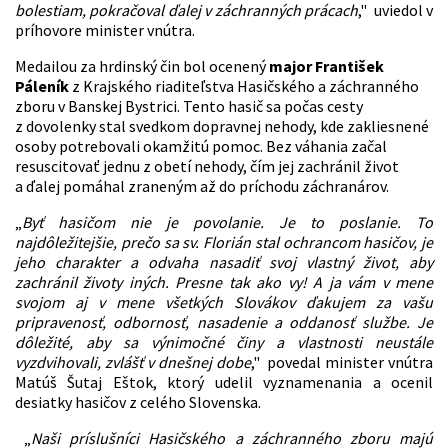
bolestiam, pokračoval ďalej v záchranných prácach
," uviedol v
príhovore minister vnútra.
Medailou za hrdinský čin bol ocenený
major František
Páleník
z Krajského riaditeľstva Hasičského a záchranného
zboru v Banskej Bystrici. Tento hasič sa počas cesty
z dovolenky stal svedkom dopravnej nehody, kde zakliesnené
osoby potrebovali okamžitú pomoc. Bez váhania začal
resuscitovať jednu z obetí nehody, čím jej zachránil život
a ďalej pomáhal zraneným až do príchodu záchranárov.
„
Byť hasičom nie je povolanie. Je to poslanie. To
najdôležitejšie, prečo sa sv. Florián stal ochrancom hasičov, je
jeho charakter a odvaha nasadiť svoj vlastný život, aby
zachránil životy iných. Presne tak ako vy! A ja vám v mene
svojom aj v mene všetkých Slovákov ďakujem za vašu
pripravenosť, odbornosť, nasadenie a oddanosť službe. Je
dôležité, aby sa výnimočné činy a vlastnosti neustále
vyzdvihovali, zvlášť v dnešnej dobe
," povedal minister vnútra
Matúš Šutaj Eštok, ktorý udelil vyznamenania a ocenil
desiatky hasičov z celého Slovenska.
„
Naši príslušníci Hasičského a záchranného zboru majú