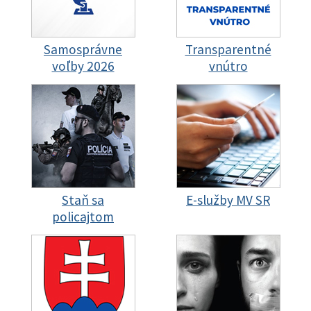
Samosprávne
Transparentné
voľby 2026
vnútro
Staň sa
E-služby MV SR
policajtom