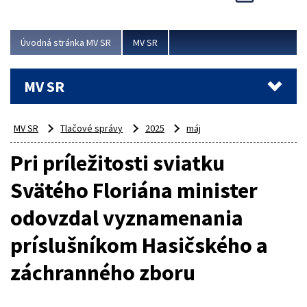
Viac
Úvodná stránka MV SR
MV SR
MV SR
MV SR
Tlačové správy
2025
máj
Pri príležitosti sviatku
Svätého Floriána minister
odovzdal vyznamenania
príslušníkom Hasičského a
záchranného zboru