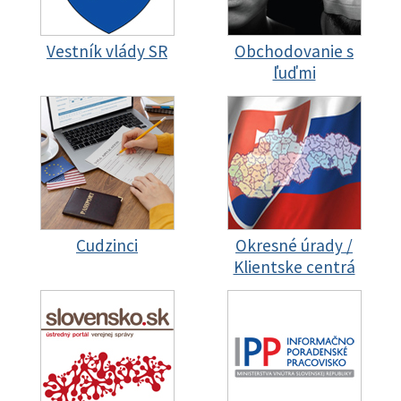
Vestník vlády SR
Obchodovanie s
ľuďmi
Cudzinci
Okresné úrady /
Klientske centrá