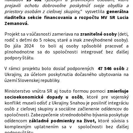
prejavili ochotu dobrovoľne poskytnúť svoje obydlia a
priestory osobám z cieľovej skupiny,"
vysvetlila
generálna
riaditeľka sekcie financovania a rozpočtu MV SR Lucia
Zemanová.
Projekt sa v súčasnosti zameriava na
zraniteľné osoby
(deti,
rodič s deťmi do 5 rokov, staré a inak znevýhodnené osoby).
Do júla 2024 to boli aj osoby spôsobilé pracovať a
plnohodnotne sa do spoločnosti integrovať bez ďalšej
podpory štátu.
V rámci projektu bolo dosiaľ podporených
47 546 osôb
z
Ukrajiny, za účelom poskytnutia dočasného ubytovania na
území Slovenskej republiky.
Ministerstvo vnútra SR aj touto formou pomoci
zmierňuje
socioekonomické dopady u osôb
, ktoré pre vojenský
konflikt museli odísť z Ukrajiny. Snahou je posilniť integráciu
osôb z cieľovej skupiny a sociálne začlenenie odídencov do
spoločnosti. Zabezpečenie strednodobého bývania poskytuje
odídencom
základné podmienky na život,
ktoré súvisia s
komplexným uplatnením sa v spoločnosti bez ďalšej
podpory štátu.