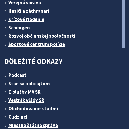
Verejná správa
Hasiči a záchranári
Krízové riadenie
Schengen
Rozvoj občianskej spoločnosti
Športové centrum polície
DÔLEŽITÉ ODKAZY
Podcast
Stan sa policajtom
E-služby MV SR
Vestník vlády SR
Obchodovanie s ľuďmi
Cudzinci
Miestna štátna správa