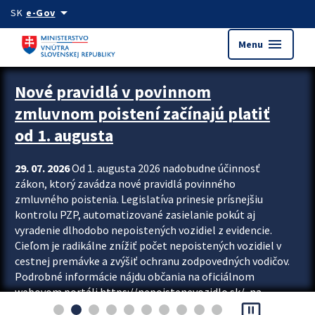
Preskocit na hlavný obsah
arrow_drop_down
SK
e-Gov
menu
Menu
Zastavit automatický posun upútavok
Nové pravidlá v povinnom
zmluvnom poistení začínajú platiť
od 1. augusta
29. 07. 2026
Od 1. augusta 2026 nadobudne účinnosť
zákon, ktorý zavádza nové pravidlá povinného
zmluvného poistenia. Legislatíva prinesie prísnejšiu
kontrolu PZP, automatizované zasielanie pokút aj
vyradenie dlhodobo nepoistených vozidiel z evidencie.
Cieľom je radikálne znížiť počet nepoistených vozidiel v
cestnej premávke a zvýšiť ochranu zodpovedných vodičov.
Podrobné informácie nájdu občania na oficiálnom
webovom portáli https://nepoistenevozidlo.sk/, na
pause_presentation
ktorom od augusta pribudne aj možnosť overiť si...