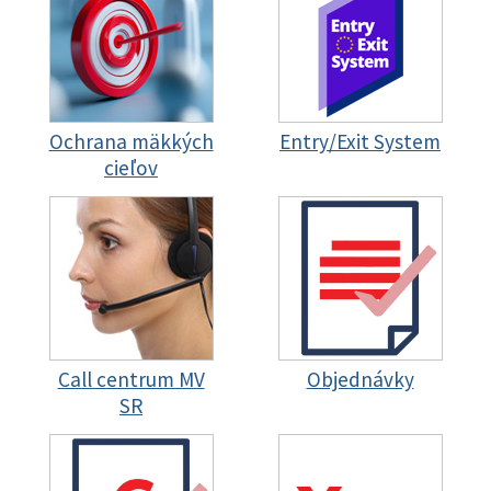
Ochrana mäkkých
Entry/Exit System
cieľov
Call centrum MV
Objednávky
SR