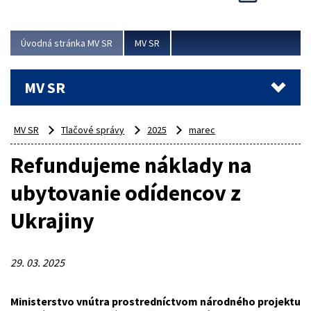
Viac
Úvodná stránka MV SR
MV SR
MV SR
MV SR
Tlačové správy
2025
marec
Refundujeme náklady na
ubytovanie odídencov z
Ukrajiny
29. 03. 2025
Ministerstvo vnútra prostredníctvom národného projektu