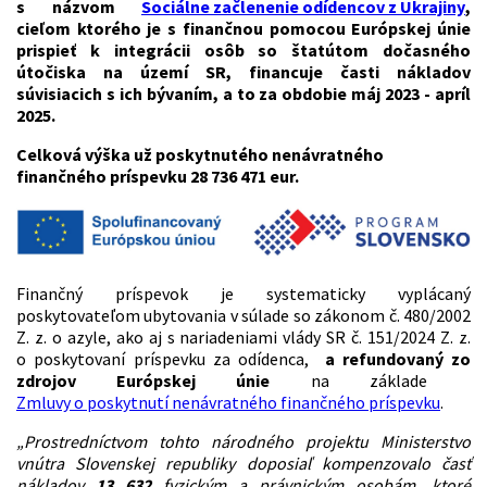
s názvom
Sociálne začlenenie odídencov z Ukrajiny
,
cieľom ktorého je s finančnou pomocou Európskej únie
prispieť k integrácii osôb so štatútom dočasného
útočiska na území SR, financuje časti nákladov
súvisiacich s ich bývaním, a to za obdobie máj 2023 - apríl
2025.
Celková výška už poskytnutého nenávratného
finančného príspevku 28 736 471 eur.
Finančný príspevok je systematicky vyplácaný
poskytovateľom ubytovania v súlade so zákonom č. 480/2002
Z. z. o azyle, ako aj s nariadeniami vlády SR č. 151/2024 Z. z.
o poskytovaní príspevku za odídenca,
a refundovaný zo
zdrojov Európskej únie
na základe
Zmluvy o poskytnutí nenávratného finančného príspevku
.
„Prostredníctvom tohto národného projektu Ministerstvo
vnútra Slovenskej republiky doposiaľ kompenzovalo časť
nákladov
13 632
fyzickým a právnickým osobám, ktoré