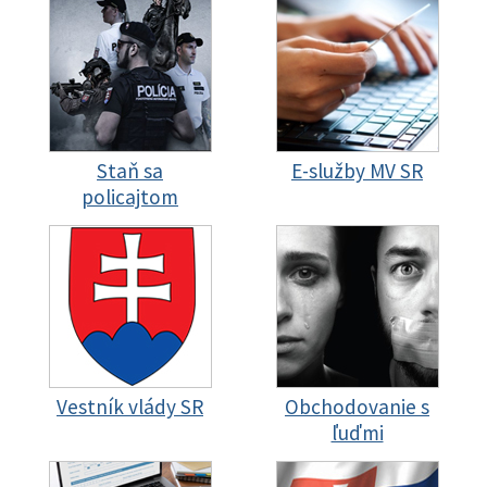
Staň sa
E-služby MV SR
policajtom
Vestník vlády SR
Obchodovanie s
ľuďmi