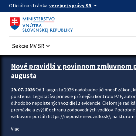
Preskocit na hlavný obsah
arrow_drop_down
verejnej správy SR
Oficiálna stránka
Sekcie MV SR
keyboard_arrow_down
Zastavit automatický posun upútavok
Nové pravidlá v povinnom zmluvnom poi
augusta
29. 07. 2026
Od 1. augusta 2026 nadobudne účinnosť zákon, k
poistenia. Legislatíva prinesie prísnejšiu kontrolu PZP, aut
dlhodobo nepoistených vozidiel z evidencie. Cieľom je radiká
premávke a zvýšiť ochranu zodpovedných vodičov. Podrobné 
webovom portáli https://nepoistenevozidlo.sk/, na ktorom od
Viac