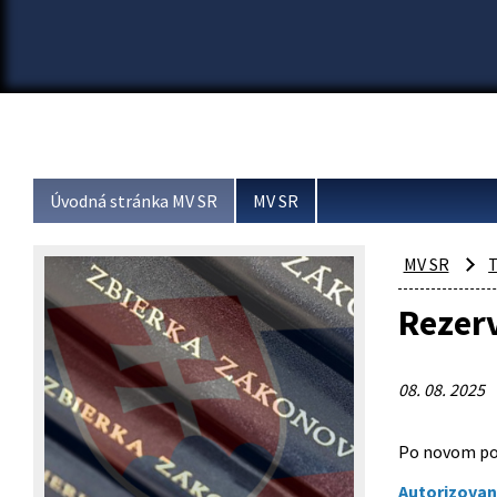
Úvodná stránka MV SR
MV SR
MV SR
T
Rezerv
08. 08. 2025
Po novom pos
Autorizovan