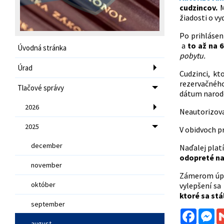
cudzincov.
M
žiadosti o vy
Po prihlásen
a
to až na 
Úvodná stránka
pobytu.
Úrad
Cudzinci, kt
rezervačného
Tlačové správy
dátum naroden
2026
Neautorizova
2025
V obidvoch p
december
Naďalej platí
odopreté na 
november
Zámerom úp
október
vylepšení sa
ktoré sa stá
september
Facebo
Me
august