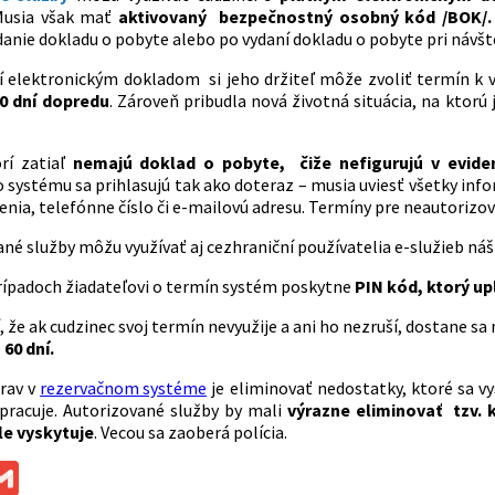
usia však mať
aktivovaný bezpečnostný osobný kód /BOK/
danie dokladu o pobyte alebo po vydaní dokladu o pobyte pri návšt
í elektronickým dokladom si jeho držiteľ môže zvoliť termín k vy
60 dní dopredu
. Zároveň pribudla nová životná situácia, na ktor
orí zatiaľ
nemajú doklad o pobyte, čiže nefigurujú v eviden
 systému sa prihlasujú tak ako doteraz – musia uviesť všetky info
ia, telefónne číslo či e-mailovú adresu. Termíny pre neautorizovan
né služby môžu využívať aj cezhraniční používatelia e-služieb n
rípadoch žiadateľovi o termín systém poskytne
PIN kód, ktorý up
, že ak cudzinec svoj termín nevyužije a ani ho nezruší, dostane sa n
60 dní.
rav v
rezervačnom systéme
je eliminovať nedostatky, ktoré sa v
 pracuje. Autorizované služby by mali
výrazne eliminovať tzv. 
le vyskytuje
. Vecou sa zaoberá polícia.
ok
ssenger
Gmail