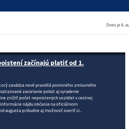
Dnes je 6. 
stení začínajú platiť od 1.
torý zavádza nové pravidlá povinného zmluvného
omatizované zasielanie pokút aj vyradenie
lne znížiť počet nepoistených vozidiel v cestnej
informácie nájdu občania na oficiálnom
 augusta pribudne aj možnosť overiť si...