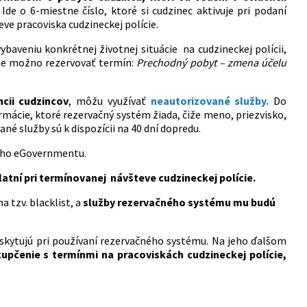
.
Ide o 6-miestne číslo, ktoré si cudzinec aktivuje pri podaní
eve pracoviska cudzineckej polície.
baveniu konkrétnej životnej situácie na cudzineckej polícii,
ú je možno rezervovať termín:
Prechodný pobyt – zmena účelu
cii cudzincov
, môžu využívať
neautorizované služby.
Do
rmácie, ktoré rezervačný systém žiada, čiže meno, priezvisko,
é služby sú k dispozícii na 40 dní dopredu.
ášho eGovernmentu.
latní pri termínovanej návšteve cudzineckej polície.
a tzv. blacklist, a
služby rezervačného systému mu budú
yskytujú pri používaní rezervačného systému. Na jeho ďalšom
kupčenie s
termínmi na pracoviskách cudzineckej polície,