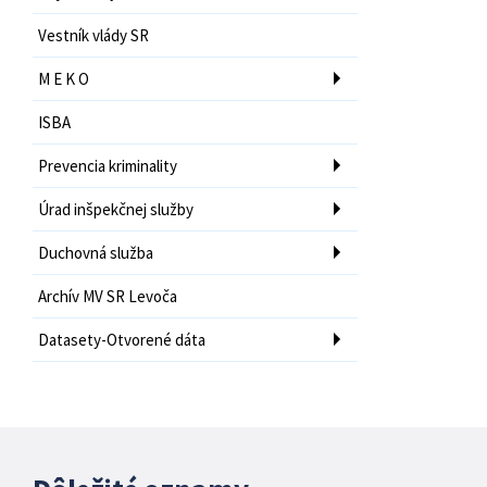
Vestník vlády SR
M E K O
ISBA
Prevencia kriminality
Úrad inšpekčnej služby
Duchovná služba
Archív MV SR Levoča
Datasety-Otvorené dáta