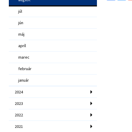
júl
jún
máj
apríl
marec
február
január
2024
2023
2022
2021