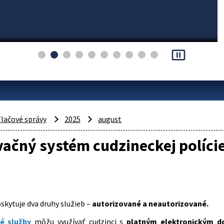
pause_presentation
lačové správy
2025
august
ačný systém cudzineckej políci
kytuje dva druhy služieb –
autorizované a neautorizované.
é služby
môžu využívať cudzinci s
platným elektronickým do