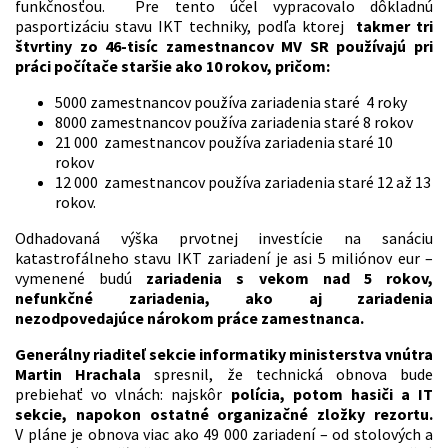
funkčnosťou. Pre tento účel vypracovalo dôkladnú
pasportizáciu stavu IKT techniky, podľa ktorej
takmer tri
štvrtiny zo 46-tisíc zamestnancov MV SR používajú pri
práci počítače staršie ako 10 rokov, pričom:
5000 zamestnancov používa zariadenia staré 4 roky
8000 zamestnancov používa zariadenia staré 8 rokov
21 000 zamestnancov používa zariadenia staré 10
rokov
12 000 zamestnancov používa zariadenia staré 12 až 13
rokov.
Odhadovaná výška prvotnej investície na sanáciu
katastrofálneho stavu IKT zariadení je asi 5 miliónov eur –
vymenené budú
zariadenia s vekom nad 5 rokov,
nefunkčné zariadenia, ako aj zariadenia
nezodpovedajúce nárokom práce zamestnanca.
Generálny riaditeľ sekcie informatiky ministerstva vnútra
Martin Hrachala
spresnil, že technická obnova bude
prebiehať vo vlnách: najskôr
polícia, potom hasiči a IT
sekcie, napokon ostatné organizačné zložky rezortu.
V pláne je obnova viac ako 49 000 zariadení – od stolových a