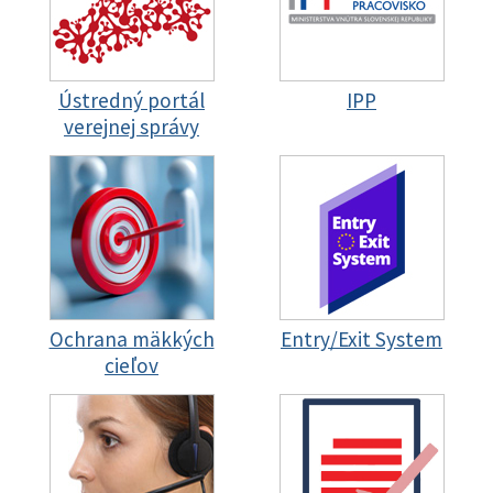
Ústredný portál
IPP
verejnej správy
Ochrana mäkkých
Entry/Exit System
cieľov