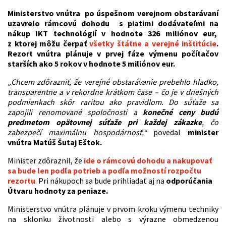
Ministerstvo vnútra po úspešnom verejnom obstarávaní
uzavrelo rámcovú dohodu s piatimi dodávateľmi na
nákup IKT technológií v hodnote 326 miliónov eur,
z ktorej môžu čerpať
všetky štátne a verejné inštitúcie
.
Rezort vnútra plánuje v prvej fáze výmenu počítačov
starších ako 5 rokov v hodnote 5 miliónov eur.
„Chcem zdôrazniť, že verejné obstarávanie prebehlo hladko,
transparentne a v rekordne krátkom čase – čo je v dnešných
podmienkach skôr raritou ako pravidlom. Do súťaže sa
zapojili renomované spoločnosti a
konečné ceny budú
predmetom opätovnej súťaže pri každej zákazke
, čo
zabezpečí maximálnu hospodárnosť,“
povedal
minister
vnútra Matúš Šutaj Eštok.
Minister zdôraznil, že
ide o rámcovú dohodu a nakupovať
sa bude len podľa potrieb a podľa možností rozpočtu
rezortu
. Pri nákupoch sa bude prihliadať aj na
odporúčania
Útvaru hodnoty za peniaze.
Ministerstvo vnútra plánuje v prvom kroku výmenu techniky
na sklonku životnosti alebo s výrazne obmedzenou