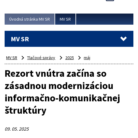
Viac
Úvodná stránka MV SR
MV SR
MV SR
MV SR
Tlačové správy
2025
máj
Rezort vnútra začína so
zásadnou modernizáciou
informačno-komunikačnej
štruktúry
09. 05. 2025