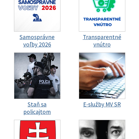
Samosprávne
Transparentné
voľby 2026
vnútro
Staň sa
E-služby MV SR
policajtom