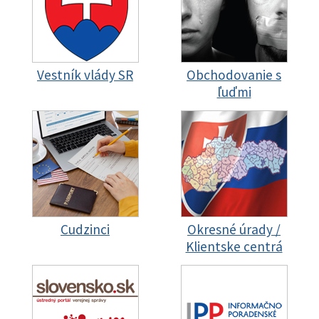
Vestník vlády SR
Obchodovanie s
ľuďmi
Cudzinci
Okresné úrady /
Klientske centrá