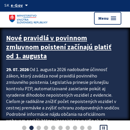
Preskocit na hlavný obsah
arrow_drop_down
SK
e-Gov
menu
Menu
Zastavit automatický posun upútavok
Nové pravidlá v povinnom
zmluvnom poistení začínajú platiť
od 1. augusta
29. 07. 2026
Od 1. augusta 2026 nadobudne účinnosť
zákon, ktorý zavádza nové pravidlá povinného
zmluvného poistenia. Legislatíva prinesie prísnejšiu
kontrolu PZP, automatizované zasielanie pokút aj
vyradenie dlhodobo nepoistených vozidiel z evidencie.
Cieľom je radikálne znížiť počet nepoistených vozidiel v
cestnej premávke a zvýšiť ochranu zodpovedných vodičov.
Podrobné informácie nájdu občania na oficiálnom
webovom portáli https://nepoistenevozidlo.sk/, na
pause_presentation
ktorom od augusta pribudne aj možnosť overiť si...