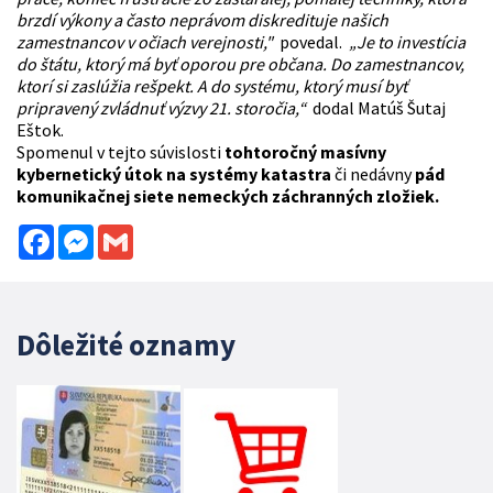
brzdí výkony a často neprávom diskredituje našich
zamestnancov v očiach verejnosti,"
povedal.
„Je to investícia
do štátu, ktorý má byť oporou pre občana. Do zamestnancov,
ktorí si zaslúžia rešpekt. A do systému, ktorý musí byť
pripravený zvládnuť výzvy 21. storočia,“
dodal Matúš Šutaj
Eštok.
Spomenul v tejto súvislosti
tohtoročný masívny
kybernetický útok na systémy katastra
či nedávny
pád
komunikačnej siete nemeckých záchranných zložiek.
Facebook
Messenger
Gmail
Dôležité oznamy