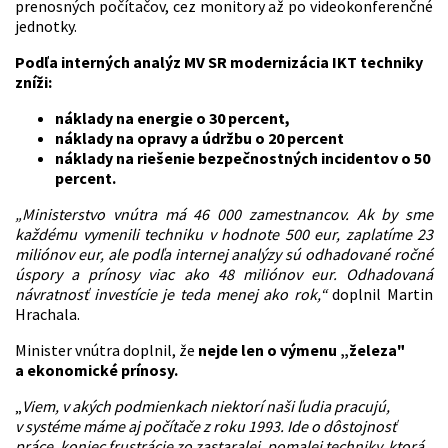
prenosných počítačov, cez monitory až po videokonferenčné
jednotky.
Podľa interných analýz MV SR modernizácia IKT techniky
zníži:
náklady na energie o 30 percent,
náklady na opravy a údržbu o 20 percent
náklady na riešenie bezpečnostných incidentov o 50
percent.
„Ministerstvo vnútra má 46 000 zamestnancov. Ak by sme
každému vymenili techniku v hodnote 500 eur, zaplatíme 23
miliónov eur, ale podľa internej analýzy sú odhadované ročné
úspory a prínosy viac ako 48 miliónov eur. Odhadovaná
návratnosť investície je teda menej ako rok,“
doplnil Martin
Hrachala.
Minister vnútra doplnil, že
nejde len o výmenu „železa"
a ekonomické prínosy.
„
Viem, v akých podmienkach niektorí naši ľudia pracujú,
v systéme máme aj počítače z roku 1993. Ide o dôstojnosť
práce, koniec frustrácie zo zastaralej, pomalej techniky, ktorá