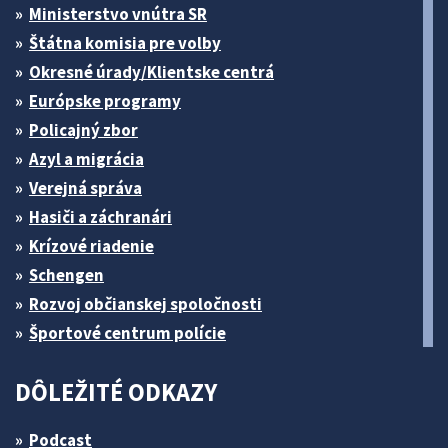
Ministerstvo vnútra SR
Štátna komisia pre volby
Okresné úrady/Klientske centrá
Európske programy
Policajný zbor
Azyl a migrácia
Verejná správa
Hasiči a záchranári
Krízové riadenie
Schengen
Rozvoj občianskej spoločnosti
Športové centrum polície
DÔLEŽITÉ ODKAZY
Podcast