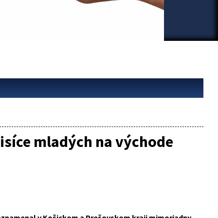
tisíce mladých na východe
 zaznamenal v Košickom a Prešovskom kraji mimoriadny