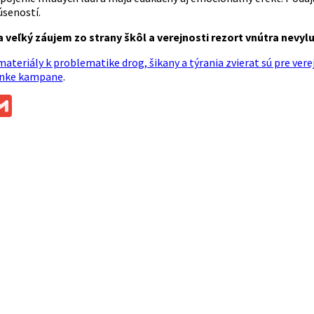
úseností.
 veľký záujem zo strany škôl a verejnosti rezort vnútra nevy
ateriály k problematike drog, šikany a týrania zvierat sú pre ver
ánke kampane
.
ok
ssenger
Gmail