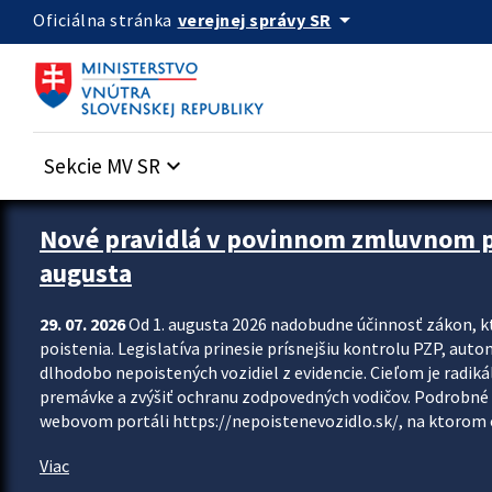
Preskocit na hlavný obsah
arrow_drop_down
verejnej správy SR
Oficiálna stránka
Sekcie MV SR
keyboard_arrow_down
Zastavit automatický posun upútavok
Nové pravidlá v povinnom zmluvnom poi
augusta
29. 07. 2026
Od 1. augusta 2026 nadobudne účinnosť zákon, k
poistenia. Legislatíva prinesie prísnejšiu kontrolu PZP, aut
dlhodobo nepoistených vozidiel z evidencie. Cieľom je radiká
premávke a zvýšiť ochranu zodpovedných vodičov. Podrobné 
webovom portáli https://nepoistenevozidlo.sk/, na ktorom od
Viac