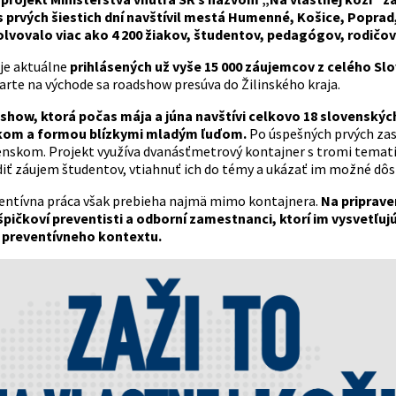
 prvých šiestich dní navštívil mestá Humenné, Košice, Poprad,
vovalo viac ako 4 200 žiakov, študentov, pedagógov, rodičov 
je aktuálne
prihlásených už vyše 15 000 záujemcov z celého Sl
rte na východe sa roadshow presúva do Žilinského kraja.
how, ktorá počas mája a júna navštívi celkovo 18 slovenských 
ykom a formou blízkymi mladým ľuďom.
Po úspešných prvých zas
enskom. Projekt využíva dvanásťmetrový kontajner s tromi temat
iť záujem študentov, vtiahnuť ich do témy a ukázať im možné dôsl
entívna práca však prebieha najmä mimo kontajnera.
Na priprave
špičkoví preventisti a odborní zamestnanci, ktorí im vysvetľu
 preventívneho kontextu.