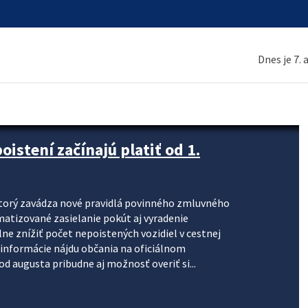
Dnes je 7.
stení začínajú platiť od 1.
torý zavádza nové pravidlá povinného zmluvného
omatizované zasielanie pokút aj vyradenie
lne znížiť počet nepoistených vozidiel v cestnej
informácie nájdu občania na oficiálnom
 augusta pribudne aj možnosť overiť si...