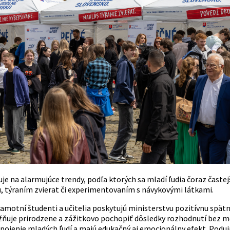
je na alarmujúce trendy, podľa ktorých sa mladí ľudia čoraz časte
, týraním zvierat či experimentovaním s návykovými látkami.
samotní študenti a učitelia poskytujú ministerstvu pozitívnu spä
uje prirodzene a zážitkovo pochopiť dôsledky rozhodnutí bez mora
pojenie mladých ľudí a majú edukačný aj emocionálny efekt. Poduja