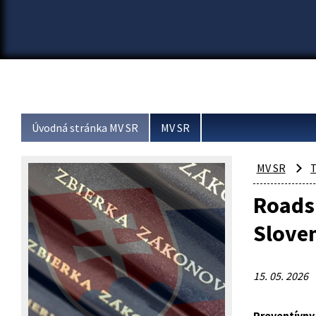
Úvodná stránka MV SR
MV SR
MV SR
T
Roadsh
Slove
15. 05. 2026
Preventívny