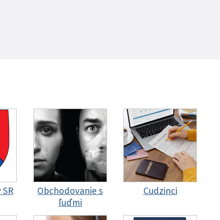
y SR
Obchodovanie s
Cudzinci
ľuďmi