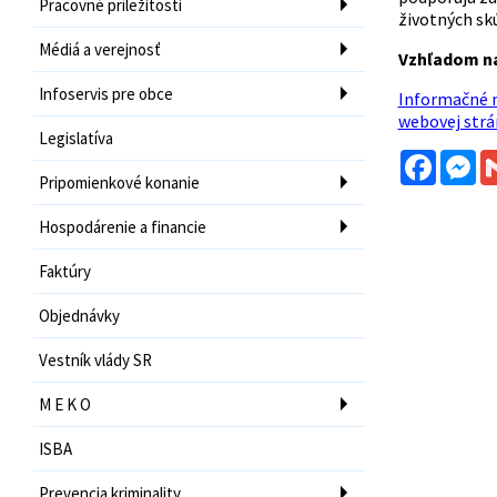
Pracovné príležitosti
životných sk
Médiá a verejnosť
Vzhľadom na
Infoservis pre obce
Informačné m
webovej str
Legislatíva
Facebo
Me
Pripomienkové konanie
Hospodárenie a financie
Faktúry
Objednávky
Vestník vlády SR
M E K O
ISBA
Prevencia kriminality