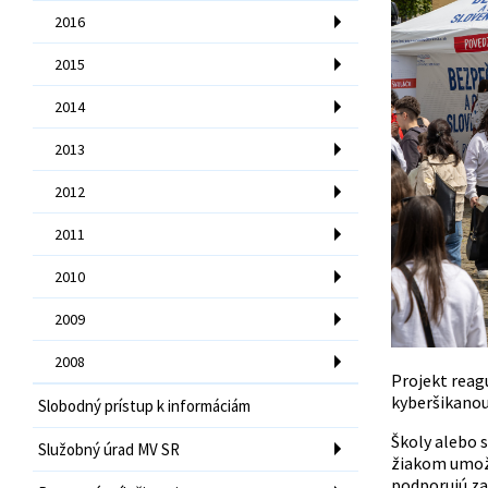
2016
2015
2014
2013
2012
2011
2010
2009
2008
Projekt reagu
kyberšikanou
Slobodný prístup k informáciám
Školy alebo 
Služobný úrad MV SR
žiakom umožň
podporujú za