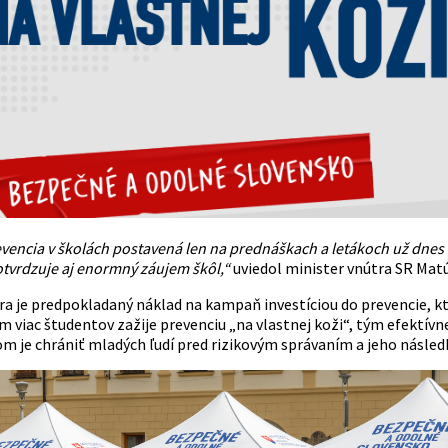
evencia v školách postavená len na prednáškach a letákoch už dnes
otvrdzuje aj enormný záujem škôl,“
uviedol minister vnútra SR Matú
ra je predpokladaný náklad na kampaň investíciou do prevencie, kt
m viac študentov zažije prevenciu „na vlastnej koži“, tým efektívn
om je chrániť mladých ľudí pred rizikovým správaním a jeho násled