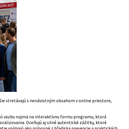
jšie stretávajú s nenávistným obsahom v online priestore,
tnú väzbu najmä na interaktívnu formu programu, ktorá
lizovania. Oceňujú aj silné autentické zážitky, ktoré
tie vnímajú ako prínosné z hľadiska prevencie a praktických