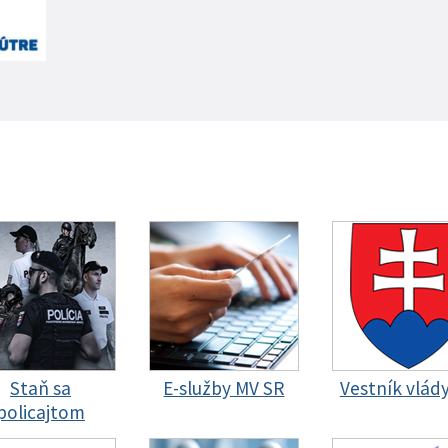
Staň sa
E-služby MV SR
Vestník vlád
policajtom