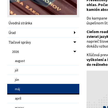
ohlas. Počas
kamión absol
Do kampane 
úspešnom šta
Úvodná stránka
Cieľom roads
Úrad
zvierat jaz
naprieč Slov
Tlačové správy
dokážu vzbud
2026
Kľúčová prev
vyškolení a 
august
do reálneho
júl
jún
máj
apríl
marec