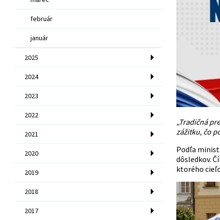
február
január
2025
2024
2023
2022
„Tradičná pr
zážitku, čo p
2021
Podľa minist
2020
dôsledkov. Čí
ktorého cieľ
2019
2018
2017