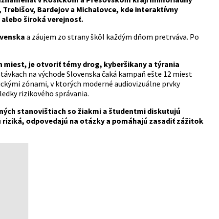
 Trebišov, Bardejov a Michalovce, kde interaktívny
alebo široká verejnosť.
ovenska
a záujem zo strany škôl každým dňom pretrváva. Po
miest, je otvoriť témy drog, kyberšikany a týrania
távkach na východe Slovenska čaká kampaň ešte 12 miest
ickými zónami, v ktorých moderné audiovizuálne prvky
edky rizikového správania.
ných stanovištiach so žiakmi a študentmi diskutujú
jú riziká, odpovedajú na otázky a pomáhajú zasadiť zážitok