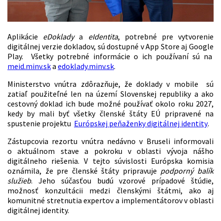
Aplikácie
eDoklady
a
eIdentita
, potrebné pre vytvorenie
digitálnej verzie dokladov, sú dostupné v App Store aj Google
Play. Všetky potrebné informácie o ich používaní sú na
meid.minv.sk
a
edoklady.minv.sk
.
Ministerstvo vnútra zdôrazňuje, že doklady v mobile sú
zatiaľ použiteľné len na území Slovenskej republiky a ako
cestovný doklad ich bude možné používať okolo roku 2027,
kedy by mali byť všetky členské štáty EÚ pripravené na
spustenie projektu
Európskej peňaženky digitálnej identity
.
Zástupcovia rezortu vnútra nedávno v Bruseli informovali
o aktuálnom stave a pokroku v oblasti vývoja nášho
digitálneho riešenia. V tejto súvislosti Európska komisia
oznámila, že pre členské štáty pripravuje
podporný balík
služieb
. Jeho súčasťou budú vzorové prípadové štúdie,
možnosť konzultácii medzi členskými štátmi, ako aj
komunitné stretnutia expertov a implementátorov v oblasti
digitálnej identity.