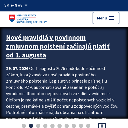
Preskocit na hlavný obsah
arrow_drop_down
SK
e-Gov
menu
Menu
Zastavit automatický posun upútavok
Nové pravidlá v povinnom
zmluvnom poistení začínajú platiť
od 1. augusta
29. 07. 2026
Od 1. augusta 2026 nadobudne účinnosť
zákon, ktorý zavádza nové pravidlá povinného
zmluvného poistenia. Legislatíva prinesie prísnejšiu
kontrolu PZP, automatizované zasielanie pokút aj
vyradenie dlhodobo nepoistených vozidiel z evidencie.
Cieľom je radikálne znížiť počet nepoistených vozidiel v
cestnej premávke a zvýšiť ochranu zodpovedných vodičov.
Podrobné informácie nájdu občania na oficiálnom
webovom portáli https://nepoistenevozidlo.sk/, na
pause_presentation
ktorom od augusta pribudne aj možnosť overiť si...