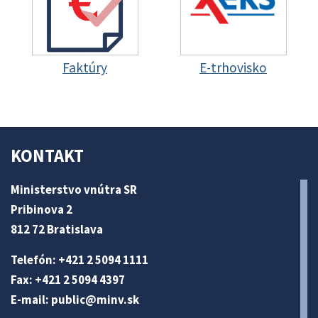
Faktúry
E-trhovisko
KONTAKT
Ministerstvo vnútra SR
Pribinova 2
812 72 Bratislava
Telefón: +421 2 5094 1111
Fax: +421 2 5094 4397
E-mail:
public@minv
.sk