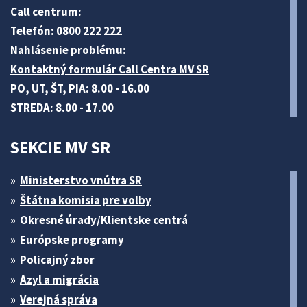
Call centrum:
Telefón: 0800 222 222
Nahlásenie problému:
Kontaktný formulár Call Centra MV SR
PO, UT, ŠT, PIA: 8.00 - 16.00
STREDA: 8.00 - 17.00
SEKCIE MV SR
Ministerstvo vnútra SR
Štátna komisia pre volby
Okresné úrady/Klientske centrá
Európske programy
Policajný zbor
Azyl a migrácia
Verejná správa