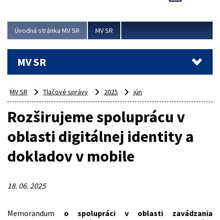
Viac
Úvodná stránka MV SR
MV SR
MV SR
MV SR
Tlačové správy
2025
jún
Rozširujeme spoluprácu v
oblasti digitálnej identity a
dokladov v mobile
18. 06. 2025
Memorandum
o spolupráci v oblasti zavádzania