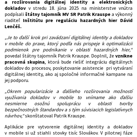
a rozširovania digitálnej identity a elektronických
dokladov
v stredu 18. júna 2025 na ministerstve vnútra
podpísali
štátny tajomník MV SR Patrik Krauspe
a výkonný
riaditeľ
Inštitútu pre reguláciu hazardných hier
Dávid
Lenčéš.
„Je to ďalší krok pri zavádzaní digitálnej identity a dokladov
v mobile do praxe, ktorý podľa nás prispeje k optimalizácii
podmienok pre podnikanie v oblasti hazardných hier,“
povedal štátny tajomník Patrik Krauspe. Doplnil, že
vznikne
pracovná skupina
, ktorá bude riešiť integráciu digitálnych
dokladov do procesov, poskytovanie asistencie pri vytváraní
digitálnej identity, ako aj spoločné informačné kampane na
jej podporu.
„Okrem popularizácie a ďalšieho rozširovania možností
využívania dokladov v mobile to vnímame ako ďalšiu
nesmierne osožnú spoluprácu v oblasti tvorby
bezpečnostných štandardov a s tým súvisiacich legislatívnych
návrhov,“
skonštatoval Patrik Krauspe.
Aplikácie pre vytvorenie digitálnej identity a dokladov
v mobile si už stiahli stovky tisíc Slovákov. V pilotnej fáze