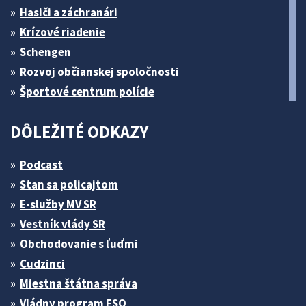
Hasiči a záchranári
Krízové riadenie
Schengen
Rozvoj občianskej spoločnosti
Športové centrum polície
DÔLEŽITÉ ODKAZY
Podcast
Stan sa policajtom
E-služby MV SR
Vestník vlády SR
Obchodovanie s ľuďmi
Cudzinci
Miestna štátna správa
Vládny program ESO