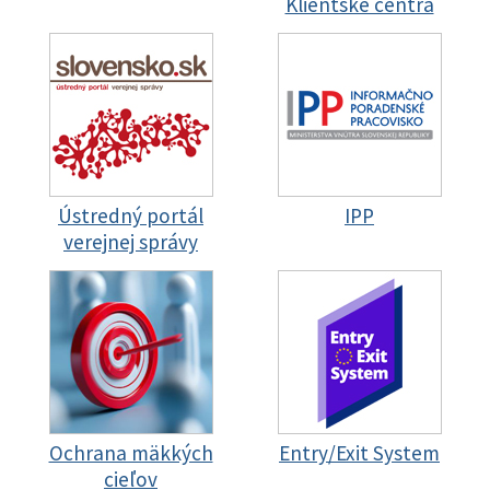
Klientske centrá
Ústredný portál
IPP
verejnej správy
Ochrana mäkkých
Entry/Exit System
cieľov