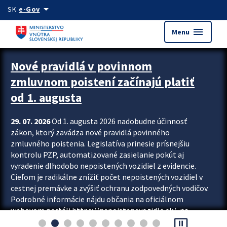
Preskocit na hlavný obsah
arrow_drop_down
SK
e-Gov
menu
Menu
Zastavit automatický posun upútavok
Nové pravidlá v povinnom
zmluvnom poistení začínajú platiť
od 1. augusta
29. 07. 2026
Od 1. augusta 2026 nadobudne účinnosť
zákon, ktorý zavádza nové pravidlá povinného
zmluvného poistenia. Legislatíva prinesie prísnejšiu
kontrolu PZP, automatizované zasielanie pokút aj
vyradenie dlhodobo nepoistených vozidiel z evidencie.
Cieľom je radikálne znížiť počet nepoistených vozidiel v
cestnej premávke a zvýšiť ochranu zodpovedných vodičov.
Podrobné informácie nájdu občania na oficiálnom
webovom portáli https://nepoistenevozidlo.sk/, na
pause_presentation
ktorom od augusta pribudne aj možnosť overiť si...