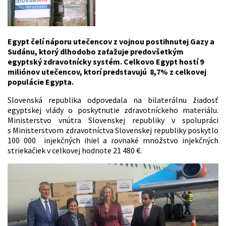
Egypt čelí náporu utečencov z vojnou postihnutej Gazy a
Sudánu, ktorý dlhodobo zaťažuje predovšetkým
egyptský zdravotnícky systém. Celkovo Egypt hostí 9
miliónov utečencov, ktorí predstavujú 8,7% z celkovej
populácie Egypta.
Slovenská republika odpovedala na bilaterálnu žiadosť
egyptskej vlády o poskytnutie zdravotníckeho materiálu.
Ministerstvo vnútra Slovenskej republiky v spolupráci
s Ministerstvom zdravotníctva Slovenskej republiky poskytlo
100 000 injekčných ihiel a rovnaké množstvo injekčných
striekačiek v celkovej hodnote 21 480 €.