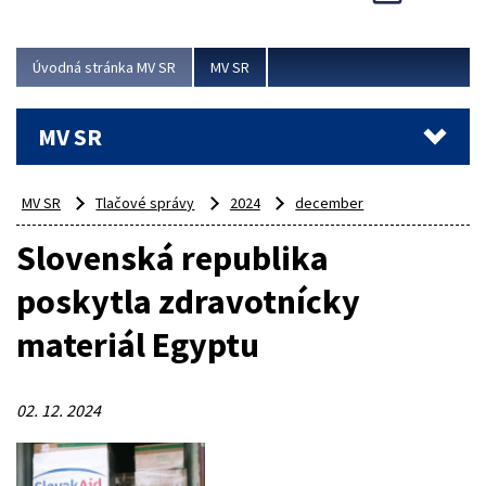
Viac
Úvodná stránka MV SR
MV SR
MV SR
MV SR
Tlačové správy
2024
december
Slovenská republika
poskytla zdravotnícky
materiál Egyptu
02. 12. 2024