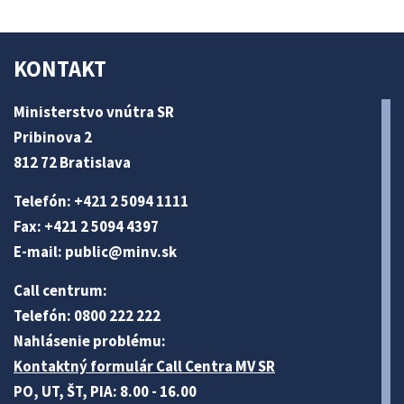
KONTAKT
Ministerstvo vnútra SR
Pribinova 2
812 72 Bratislava
Telefón: +421 2 5094 1111
Fax: +421 2 5094 4397
E-mail:
public@minv
.sk
Call centrum:
Telefón: 0800 222 222
Nahlásenie problému:
Kontaktný formulár Call Centra MV SR
PO, UT, ŠT, PIA: 8.00 - 16.00