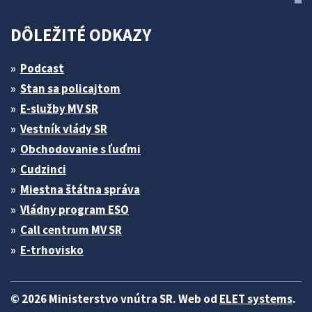
DÔLEŽITÉ ODKAZY
Podcast
Stan sa policajtom
E-služby MV SR
Vestník vlády SR
Obchodovanie s ľuďmi
Cudzinci
Miestna štátna správa
Vládny program ESO
Call centrum MV SR
E-trhovisko
© 2026 Ministerstvo vnútra SR. Web od
ELET systems
.