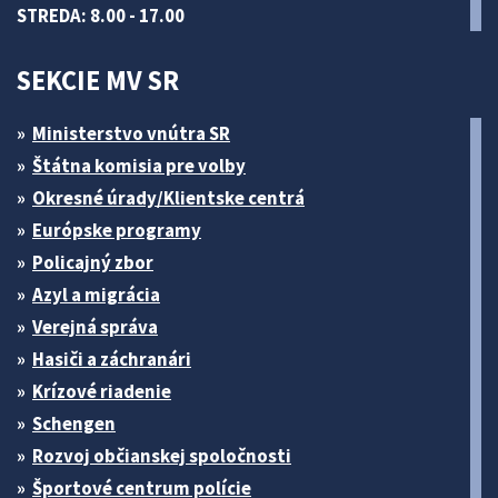
STREDA: 8.00 - 17.00
SEKCIE MV SR
Ministerstvo vnútra SR
Štátna komisia pre volby
Okresné úrady/Klientske centrá
Európske programy
Policajný zbor
Azyl a migrácia
Verejná správa
Hasiči a záchranári
Krízové riadenie
Schengen
Rozvoj občianskej spoločnosti
Športové centrum polície