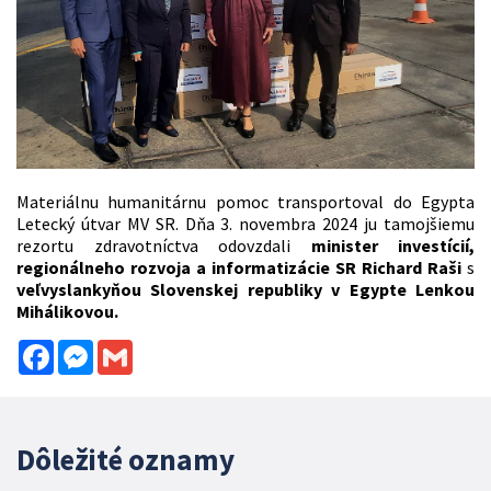
Materiálnu humanitárnu pomoc transportoval do Egypta
Letecký útvar MV SR. Dňa 3. novembra 2024 ju tamojšiemu
rezortu zdravotníctva odovzdali
minister investícií,
regionálneho rozvoja a informatizácie SR Richard Raši
s
veľvyslankyňou Slovenskej republiky v Egypte Lenkou
Mihálikovou.
Facebook
Messenger
Gmail
Dôležité oznamy